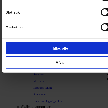
Trimning
Børster
Statistik
Kamme
Sakse
Marketing
Neglesakse
Klippemaskine
Kosttilskud
Tillad alle
Beroligende
Energiboost
Afvis
Kattegræs
Kattemalt
Mave / tarm
Mælkeerstatning
Sunde olier
Understøtning af gamle led
Skåle og automater