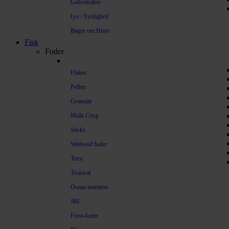
Gulvskraber
Lys / Synlighed
Bøger om Heste
Fisk
Foder
Flakes
Pellets
Granulat
Multi Crisp
Sticks
Weekend foder
Tetra
Tropical
Ocean nutrition
JBL
Frost-foder