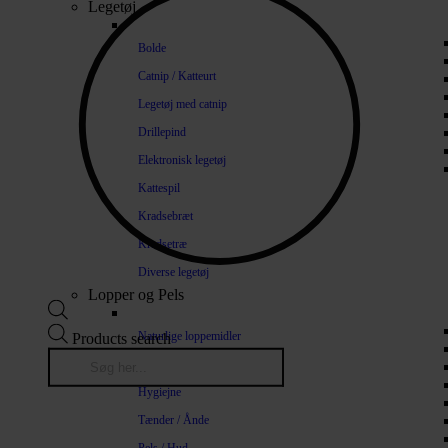
Legetøj
Bolde
Catnip / Katteurt
Legetøj med catnip
Drillepind
Elektronisk legetøj
Kattespil
Kradsebræt
Kradsetræ
Diverse legetøj
Lopper og Pels
Naturlige loppemidler
Products search
Shampoo / Balsam
Hygiejne
Tænder / Ånde