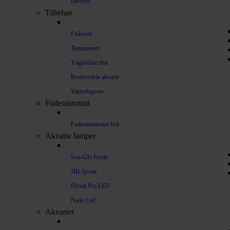
Diverse
Tilbehør
Fiskenet
Termometer
Yngleklare fisk
Reservedele akvarie
Varmelegeme
Foderautomat
Foderautomater fisk
Akvarie lamper
Sun-Glo lysrør
JBL lysrør
Fluval Pro LED
Nano Led
Akvarier