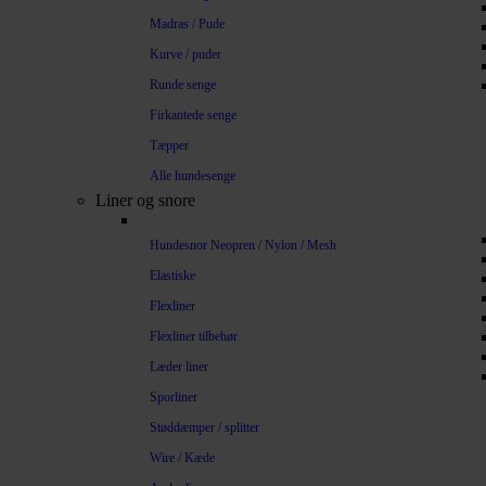
Madras / Pude
Kurve / puder
Runde senge
Firkantede senge
Tæpper
Alle hundesenge
Liner og snore
Hundesnor Neopren / Nylon / Mesh
Elastiske
Flexliner
Flexliner tilbehør
Læder liner
Sporliner
Støddæmper / splitter
Wire / Kæde