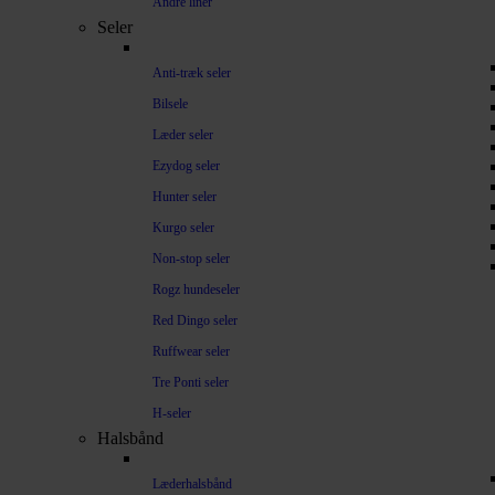
Andre liner
Seler
Anti-træk seler
Bilsele
Læder seler
Ezydog seler
Hunter seler
Kurgo seler
Non-stop seler
Rogz hundeseler
Red Dingo seler
Ruffwear seler
Tre Ponti seler
H-seler
Halsbånd
Læderhalsbånd