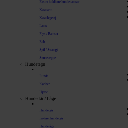
Ekstra holdbare hundebamser
Kastearm
Kastelegetøj
Latex
Plys / Bamser
Reb
Spil / Strategi
Snusetæppe
Hundetegn
Runde
Kødben
Hjerte
Hundedør / Låge
Hundedør
Isoleret hundedør
Hundelåge