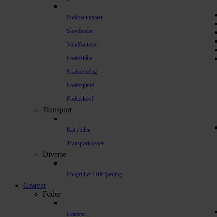
Foderautomater
Slowfeeder
Vandfontæne
Foderskåle
Skålunderlag
Foderspand
Foderskovl
Transport
Kat i bilen
Transportkasser
Diverse
Fnugruller / Hårfjerning
Gnaver
Foder
Hamster