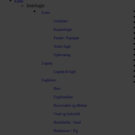
Fugl
Indefugle
Foder
Undulater
Kanariefugle
Parakit / Papegøje
Andre fugle
Opbevaring
Legetøj
Legetøj til fugle
Fuglebure
Bure
Fuglebadekar
Reservedele og tilbehør
Vand og foderskål
Bunddække / Sand
Redekasser / Æg