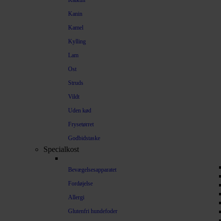
Kalkun
Kanin
Kamel
Kylling
Lam
Ost
Struds
Vildt
Uden kød
Frysetørret
Godbidstaske
Specialkost
Bevægelsesapparatet
Fordøjelse
Allergi
Glutenfri hundefoder