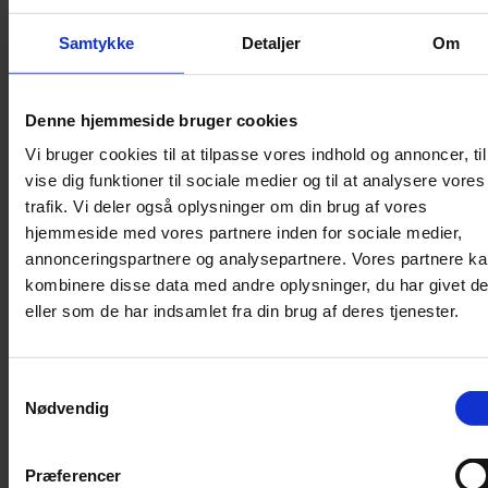
Sikkerhed
Samtykke
Detaljer
Om
Halsbånd og seler
Halsbånd
Denne hjemmeside bruger cookies
Halsbånd med lys
Vi bruger cookies til at tilpasse vores indhold og annoncer, til
Seler / Liner
vise dig funktioner til sociale medier og til at analysere vores
Kattetegn
trafik. Vi deler også oplysninger om din brug af vores
Kattetoilet
hjemmeside med vores partnere inden for sociale medier,
annonceringspartnere og analysepartnere. Vores partnere k
Kattetoilet
kombinere disse data med andre oplysninger, du har givet d
Selvrensende toilet
eller som de har indsamlet fra din brug af deres tjenester.
Sandmåtter
Grusskovl
Luftrenser / Lugtfjerner
Samtykkevalg
Nødvendig
Affaldsposer
Kattegrus
Filter
Præferencer