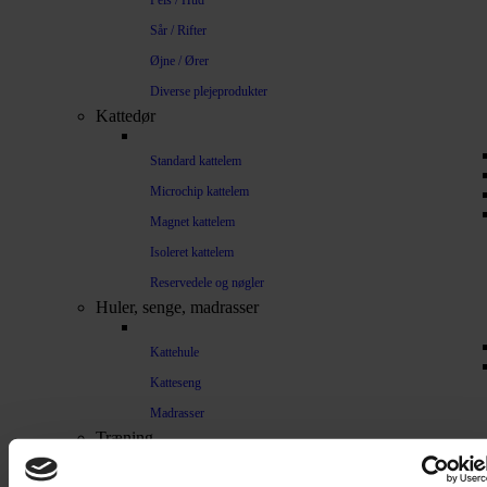
Pels / Hud
Sår / Rifter
Øjne / Ører
Diverse plejeprodukter
Kattedør
Standard kattelem
Microchip kattelem
Magnet kattelem
Isoleret kattelem
Reservedele og nøgler
Huler, senge, madrasser
Kattehule
Katteseng
Madrasser
Træning
Lydighed