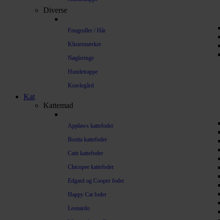
Diverse
Fnugruller / Hår
Klistermærker
Nøgleringe
Hundetrappe
Kravlegård
Kat
Kattemad
Applaws kattefoder
Bozita kattefoder
Catit kattefoder
Chicopee kattefoder
Edgard og Cooper foder
Happy Cat foder
Leonardo