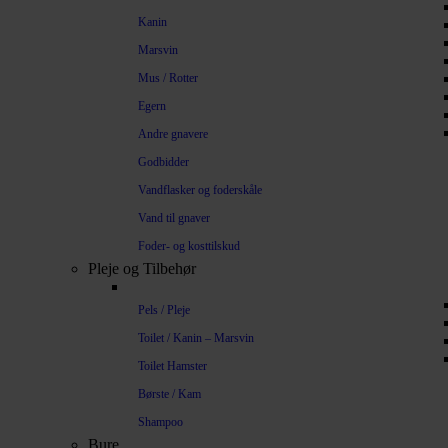
Kanin
Marsvin
Mus / Rotter
Egern
Andre gnavere
Godbidder
Vandflasker og foderskåle
Vand til gnaver
Foder- og kosttilskud
Pleje og Tilbehør
Pels / Pleje
Toilet / Kanin – Marsvin
Toilet Hamster
Børste / Kam
Shampoo
Bure