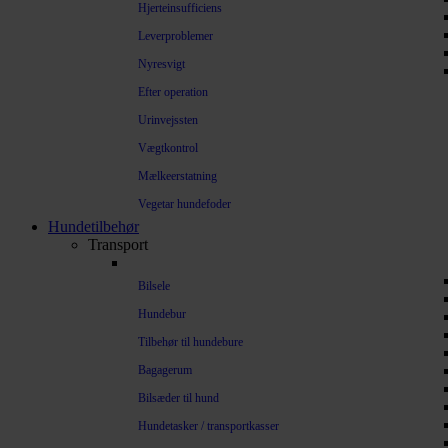
Hjerteinsufficiens
Leverproblemer
Nyresvigt
Efter operation
Urinvejssten
Vægtkontrol
Mælkeerstatning
Vegetar hundefoder
Hundetilbehør
Transport
Bilsele
Hundebur
Tilbehør til hundebure
Bagagerum
Bilsæder til hund
Hundetasker / transportkasser