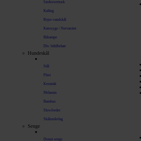
Sædeovertræk
Køling
Rejse-vandskål
Køresyge / Nervøsitet
Bilrampe
Div. biltilbehør
Hundeskål
Stål
Plast
Keramik
Melamin
Bambus
Slowfeeder
Skålunderlag
Senge
Donut senge