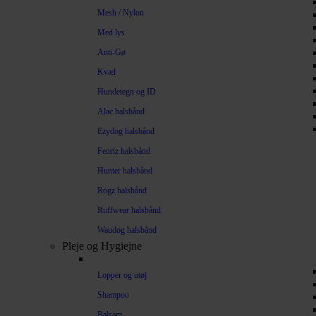
Mesh / Nylon
Med lys
Anti-Gø
Kvæl
Hundetegn og ID
Alac halsbånd
Ezydog halsbånd
Fenriz halsbånd
Hunter halsbånd
Rogz halsbånd
Ruffwear halsbånd
Waudog halsbånd
Pleje og Hygiejne
Lopper og utøj
Shampoo
Balsam