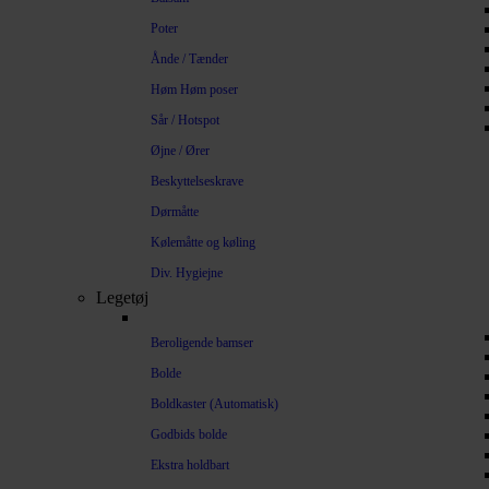
Poter
Ånde / Tænder
Høm Høm poser
Sår / Hotspot
Øjne / Ører
Beskyttelseskrave
Dørmåtte
Kølemåtte og køling
Div. Hygiejne
Legetøj
Beroligende bamser
Bolde
Boldkaster (Automatisk)
Godbids bolde
Ekstra holdbart