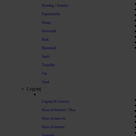
Bundlag / Strøelse
Papirstrøelse
Hamp
Savsmuld
Bark
Bommuld
Spelt
Træpiller
Vat
Sand
Legetøj
Legetøj til Gnavere
Huse til Hamster / Mus
Huse til marsvin
Huse til kaniner
Tunneler