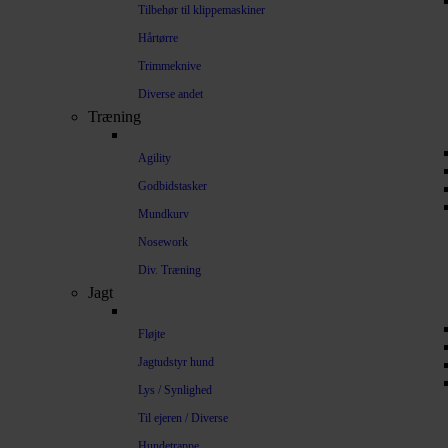
Tilbehør til klippemaskiner
Hårtørre
Trimmeknive
Diverse andet
Træning
Agility
Godbidstasker
Mundkurv
Nosework
Div. Træning
Jagt
Fløjte
Jagtudstyr hund
Lys / Synlighed
Til ejeren / Diverse
Hundetrappe