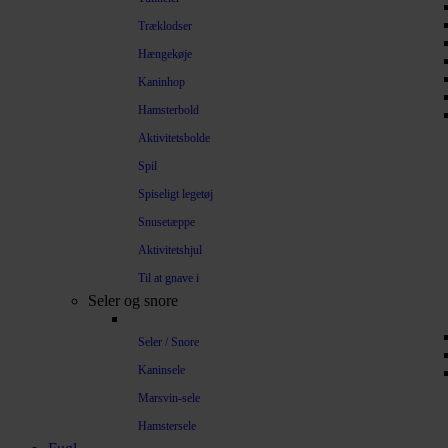
Træklodser
Hængekøje
Kaninhop
Hamsterbold
Aktivitetsbolde
Spil
Spiseligt legetøj
Snusetæppe
Aktivitetshjul
Til at gnave i
Seler og snore
Seler / Snore
Kaninsele
Marsvin-sele
Hamstersele