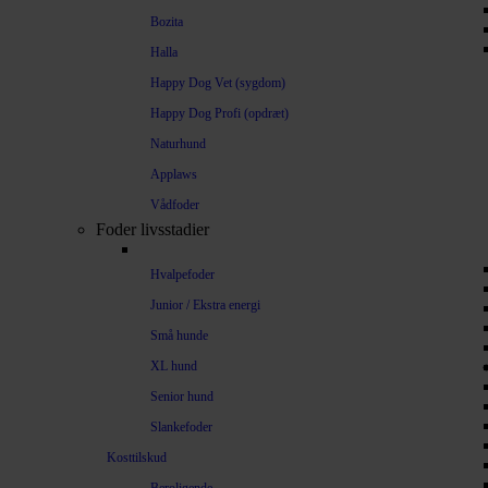
Bozita
Halla
Happy Dog Vet (sygdom)
Happy Dog Profi (opdræt)
Naturhund
Applaws
Vådfoder
Foder livsstadier
Hvalpefoder
Junior / Ekstra energi
Små hunde
XL hund
Senior hund
Slankefoder
Kosttilskud