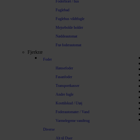
Foderbræt / hus
Fuglebad
Fuglehus vildtfugle
Mejsebolde holder
Nøddeautomat
Frø foderautomat
Fjerkræ
Foder
Hønsefoder
Fasanfoder
Transportkasser
Andre fugle
Kosttilskud / Utøj
Foderautomater / Vand
Varmelegeme vandtrug
Diverse
Alt til Duer