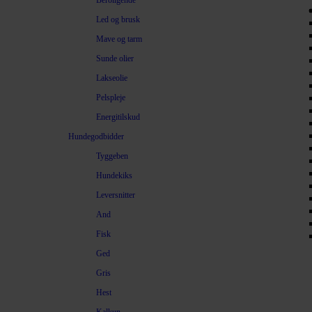
Beroligende
Led og brusk
Mave og tarm
Sunde olier
Lakseolie
Pelspleje
Energitilskud
Hundegodbidder
Tyggeben
Hundekiks
Leversnitter
And
Fisk
Ged
Gris
Hest