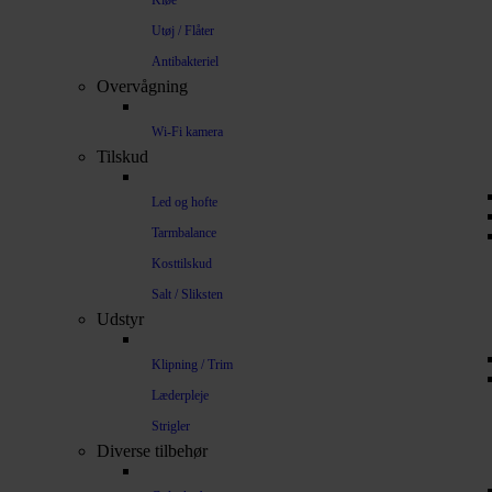
Kløe
Utøj / Flåter
Antibakteriel
Overvågning
Wi-Fi kamera
Tilskud
Led og hofte
Tarmbalance
Kosttilskud
Salt / Sliksten
Udstyr
Klipning / Trim
Læderpleje
Strigler
Diverse tilbehør