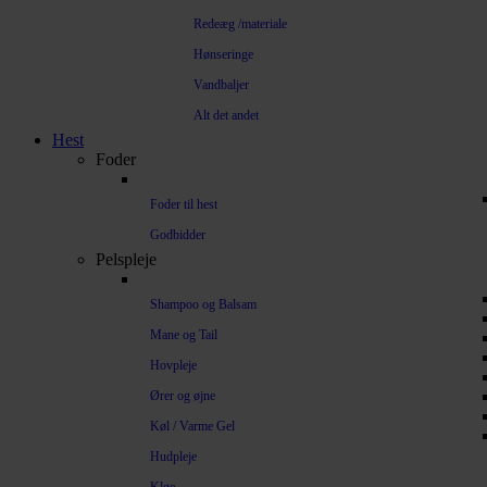
Redeæg /materiale
Hønseringe
Vandbaljer
Alt det andet
Hest
Foder
Foder til hest
Godbidder
Pelspleje
Shampoo og Balsam
Mane og Tail
Hovpleje
Ører og øjne
Køl / Varme Gel
Hudpleje