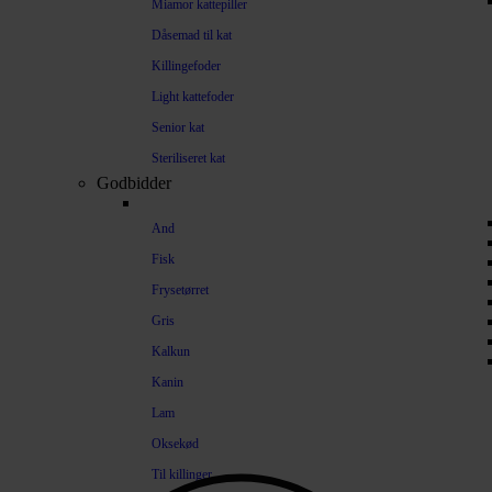
Miamor kattepiller
Dåsemad til kat
Killingefoder
Light kattefoder
Senior kat
Steriliseret kat
Godbidder
And
Fisk
Frysetørret
Gris
Kalkun
Kanin
Lam
Oksekød
Til killinger