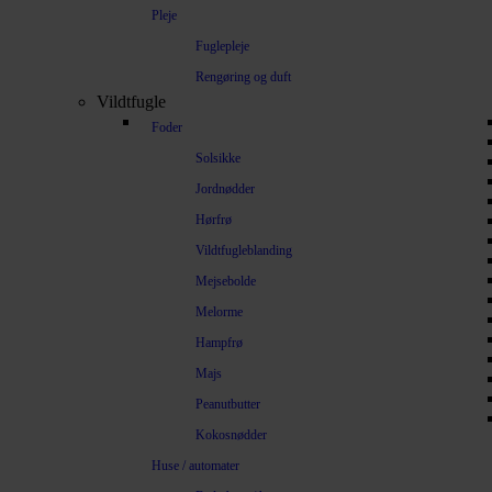
Pleje
Fuglepleje
Rengøring og duft
Vildtfugle
Foder
Solsikke
Jordnødder
Hørfrø
Vildtfugleblanding
Mejsebolde
Melorme
Hampfrø
Majs
Peanutbutter
Kokosnødder
Huse / automater