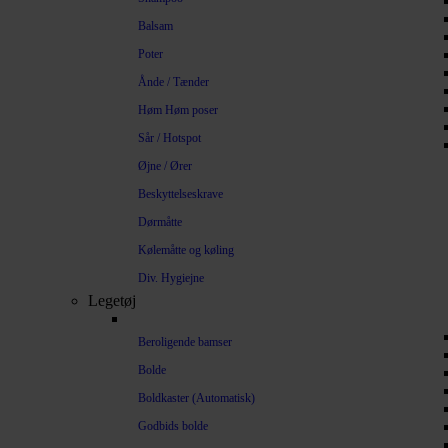
Balsam
Poter
Ånde / Tænder
Høm Høm poser
Sår / Hotspot
Øjne / Ører
Beskyttelseskrave
Dørmåtte
Kølemåtte og køling
Div. Hygiejne
Legetøj
Beroligende bamser
Bolde
Boldkaster (Automatisk)
Godbids bolde