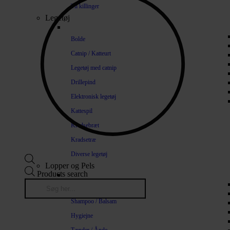
Til killinger
Legetøj
Bolde
Catnip / Katteurt
Legetøj med catnip
Drillepind
Elektronisk legetøj
Kattespil
Kradsebræt
Kradsetræ
Diverse legetøj
Lopper og Pels
Products search
Naturlige loppemidler
Shampoo / Balsam
Hygiejne