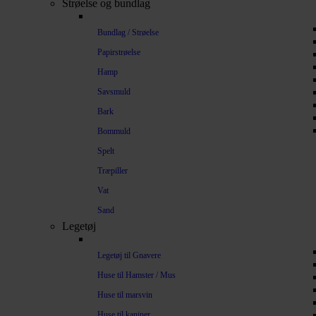
Strøelse og bundlag
Bundlag / Strøelse
Papirstrøelse
Hamp
Savsmuld
Bark
Bommuld
Spelt
Træpiller
Vat
Sand
Legetøj
Legetøj til Gnavere
Huse til Hamster / Mus
Huse til marsvin
Huse til kaniner