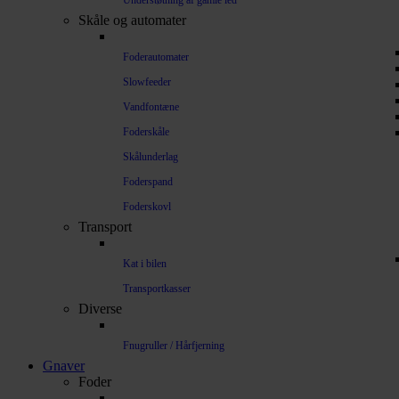
Understøtning af gamle led
Skåle og automater
Foderautomater
Slowfeeder
Vandfontæne
Foderskåle
Skålunderlag
Foderspand
Foderskovl
Transport
Kat i bilen
Transportkasser
Diverse
Fnugruller / Hårfjerning
Gnaver
Foder