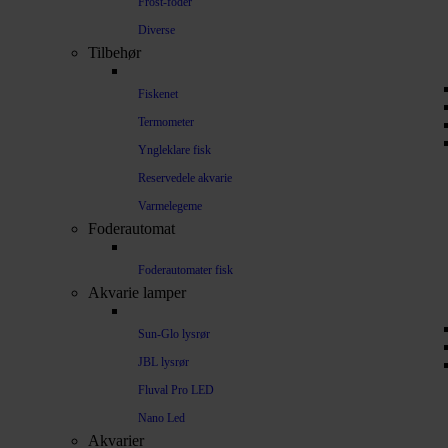
Frost-foder
Diverse
Tilbehør
Fiskenet
Termometer
Yngleklare fisk
Reservedele akvarie
Varmelegeme
Foderautomat
Foderautomater fisk
Akvarie lamper
Sun-Glo lysrør
JBL lysrør
Fluval Pro LED
Nano Led
Akvarier