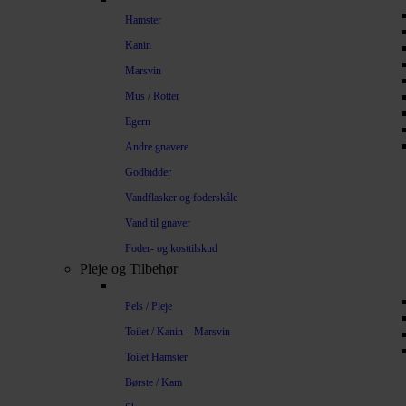
Hamster
Kanin
Marsvin
Mus / Rotter
Egern
Andre gnavere
Godbidder
Vandflasker og foderskåle
Vand til gnaver
Foder- og kosttilskud
Pleje og Tilbehør
Pels / Pleje
Toilet / Kanin – Marsvin
Toilet Hamster
Børste / Kam