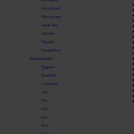
Beroligende
Led og brusk
Mave og tarm
Sunde olier
Lakseolie
Pelspleje
Energitilskud
Hundegodbidder
Tyggeben
Hundekiks
Leversnitter
And
Fisk
Ged
Gris
Hest