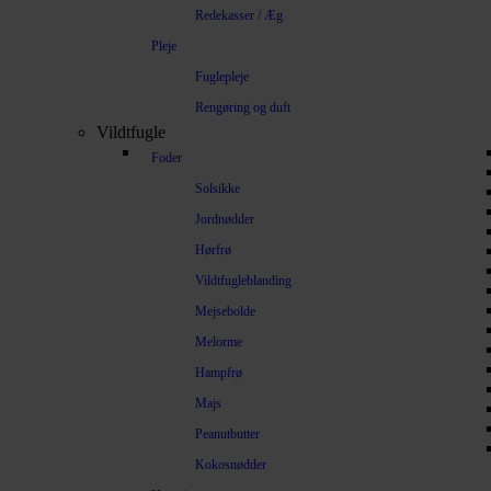
Redekasser / Æg
Pleje
Fuglepleje
Rengøring og duft
Vildtfugle
Foder
Solsikke
Jordnødder
Hørfrø
Vildtfugleblanding
Mejsebolde
Melorme
Hampfrø
Majs
Peanutbutter
Kokosnødder