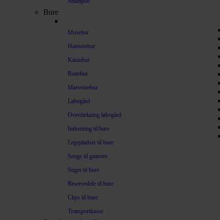
Shampoo
Bure
Musebur
Hamsterbur
Kaninbur
Rottebur
Marsvinebur
Løbegård
Overdækning løbegård
Indretning til bure
Legepladser til bure
Senge til gnavere
Stiger til bure
Reservedele til bure
Clips til bure
Transportkasse