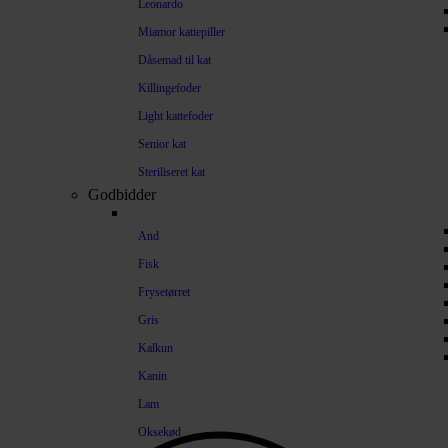
Leonardo
Miamor kattepiller
Dåsemad til kat
Killingefoder
Light kattefoder
Senior kat
Steriliseret kat
Godbidder
And
Fisk
Frysetørret
Gris
Kalkun
Kanin
Lam
Oksekød