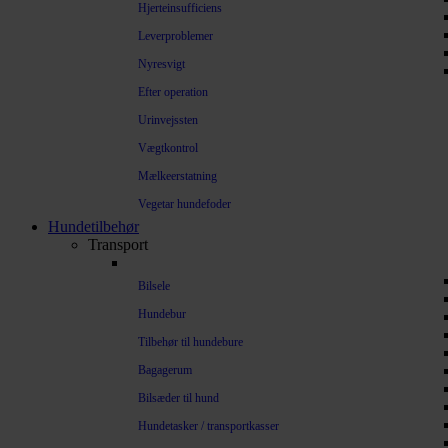
Hjerteinsufficiens
Leverproblemer
Nyresvigt
Efter operation
Urinvejssten
Vægtkontrol
Mælkeerstatning
Vegetar hundefoder
Hundetilbehør
Transport
Bilsele
Hundebur
Tilbehør til hundebure
Bagagerum
Bilsæder til hund
Hundetasker / transportkasser