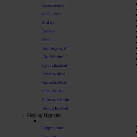
Læderhalsbånd
Mesh / Nylon
Med lys
Anti-Gø
Kvæl
Hundetegn og ID
Alac halsbånd
Ezydog halsbånd
Fenriz halsbånd
Hunter halsbånd
Rogz halsbånd
Ruffwear halsbånd
Waudog halsbånd
Pleje og Hygiejne
Lopper og utøj
Shampoo