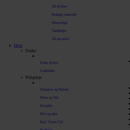
Alt til Duer
Redeæg /materiale
Hønseringe
Vandbaljer
Alt det andet
Hest
Foder
Foder til hest
Godbidder
Pelspleje
Shampoo og Balsam
Mane og Tail
Hovpleje
Ører og øjne
Køl / Varme Gel