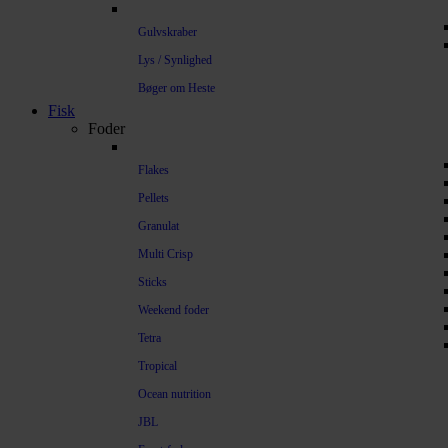
Gulvskraber
Lys / Synlighed
Bøger om Heste
Fisk
Foder
Flakes
Pellets
Granulat
Multi Crisp
Sticks
Weekend foder
Tetra
Tropical
Ocean nutrition
JBL