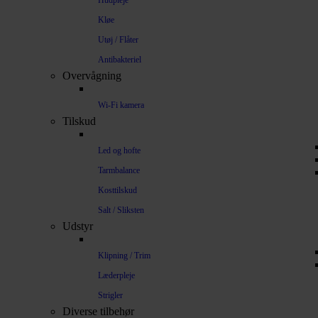
Hudpleje
Kløe
Utøj / Flåter
Antibakteriel
Overvågning
Wi-Fi kamera
Tilskud
Led og hofte
Tarmbalance
Kosttilskud
Salt / Sliksten
Udstyr
Klipning / Trim
Læderpleje
Strigler
Diverse tilbehør