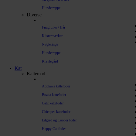
Hundetrappe
Diverse
Fnugruller / Hår
Klistermærker
Nøgleringe
Hundetrappe
Kravlegård
Kat
Kattemad
Applaws kattefoder
Bozita kattefoder
Catit kattefoder
Chicopee kattefoder
Edgard og Cooper foder
Happy Cat foder