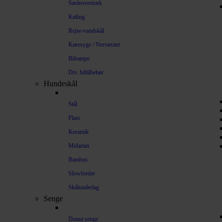
Sædeovertræk
Køling
Rejse-vandskål
Køresyge / Nervøsitet
Bilrampe
Div. biltilbehør
Hundeskål
Stål
Plast
Keramik
Melamin
Bambus
Slowfeeder
Skålunderlag
Senge
Donut senge