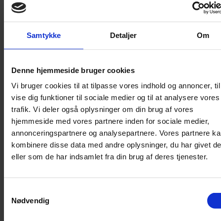
Lydighed
Sikkerhed
Samtykke
Detaljer
Om
Halsbånd og seler
Halsbånd
Denne hjemmeside bruger cookies
Halsbånd med lys
Vi bruger cookies til at tilpasse vores indhold og annoncer, til
Seler / Liner
vise dig funktioner til sociale medier og til at analysere vores
Kattetegn
trafik. Vi deler også oplysninger om din brug af vores
Kattetoilet
hjemmeside med vores partnere inden for sociale medier,
Kattetoilet
annonceringspartnere og analysepartnere. Vores partnere k
kombinere disse data med andre oplysninger, du har givet d
Selvrensende toilet
eller som de har indsamlet fra din brug af deres tjenester.
Sandmåtter
Grusskovl
Luftrenser / Lugtfjerner
Samtykkevalg
Affaldsposer
Nødvendig
Kattegrus