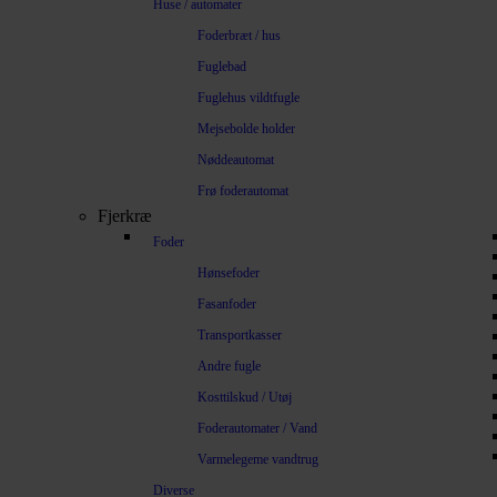
Huse / automater
Foderbræt / hus
Fuglebad
Fuglehus vildtfugle
Mejsebolde holder
Nøddeautomat
Frø foderautomat
Fjerkræ
Foder
Hønsefoder
Fasanfoder
Transportkasser
Andre fugle
Kosttilskud / Utøj
Foderautomater / Vand
Varmelegeme vandtrug
Diverse