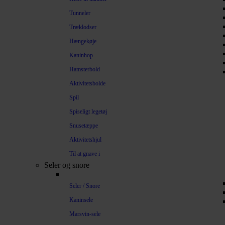
Tunneler
Træklodser
Hængekøje
Kaninhop
Hamsterbold
Aktivitetsbolde
Spil
Spiseligt legetøj
Snusetæppe
Aktivitetshjul
Til at gnave i
Seler og snore
Seler / Snore
Kaninsele
Marsvin-sele