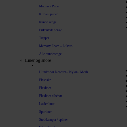
Madras / Pude
Kurve / puder
Runde senge
Firkantede senge
Tæpper
Memory Foam – Luksus
Alle hundesenge
Liner og snore
Hundesnor Neopren / Nylon / Mesh
Elastiske
Flexliner
Flexliner tilbehør
Læder liner
Sporliner
Støddæmper / splitter