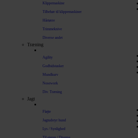
Klippemaskine
Tilbehør til klippemaskiner
Hårtørre
Trimmeknive
Diverse andet
Træning
Agility
Godbidstasker
Mundkurv
Nosework
Div. Træning
Jagt
Fløjte
Jagtudstyr hund
Lys / Synlighed
Til ejeren / Diverse