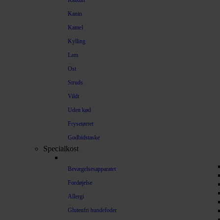
Kalkun
Kanin
Kamel
Kylling
Lam
Ost
Struds
Vildt
Uden kød
Frysetørret
Godbidstaske
Specialkost
Bevægelsesapparatet
Fordøjelse
Allergi
Glutenfri hundefoder