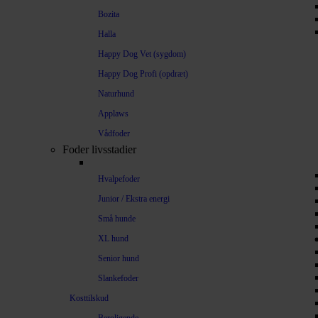
Bozita
Halla
Happy Dog Vet (sygdom)
Happy Dog Profi (opdræt)
Naturhund
Applaws
Vådfoder
Foder livsstadier
Hvalpefoder
Junior / Ekstra energi
Små hunde
XL hund
Senior hund
Slankefoder
Kosttilskud