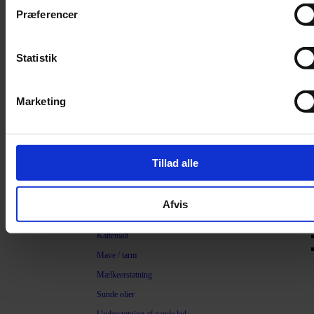
Filter
Præferencer
Trimning
Børster
Statistik
Kamme
Sakse
Marketing
Neglesakse
Klippemaskine
Kosttilskud
Tillad alle
Beroligende
Energiboost
Afvis
Kattegræs
Kattemalt
Mave / tarm
Mælkeerstatning
Sunde olier