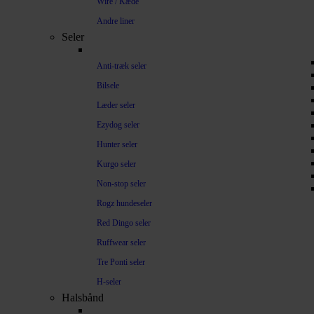
Wire / Kæde
Andre liner
Seler
Anti-træk seler
Bilsele
Læder seler
Ezydog seler
Hunter seler
Kurgo seler
Non-stop seler
Rogz hundeseler
Red Dingo seler
Ruffwear seler
Tre Ponti seler
H-seler
Halsbånd