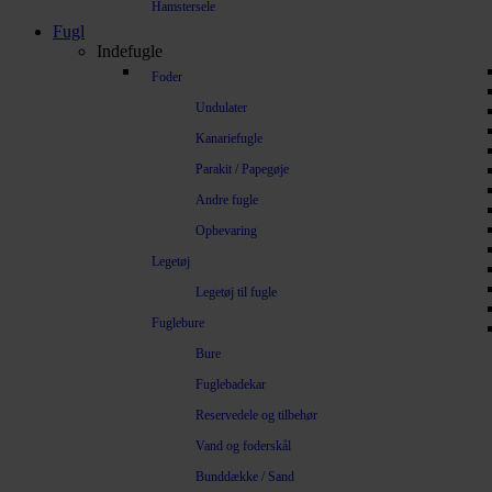
Hamstersele
Fugl
Indefugle
Foder
Undulater
Kanariefugle
Parakit / Papegøje
Andre fugle
Opbevaring
Legetøj
Legetøj til fugle
Fuglebure
Bure
Fuglebadekar
Reservedele og tilbehør
Vand og foderskål
Bunddække / Sand