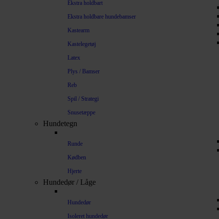
Ekstra holdbart
Ekstra holdbare hundebamser
Kastearm
Kastelegetøj
Latex
Plys / Bamser
Reb
Spil / Strategi
Snusetæppe
Hundetegn
Runde
Kødben
Hjerte
Hundedør / Låge
Hundedør
Isoleret hundedør