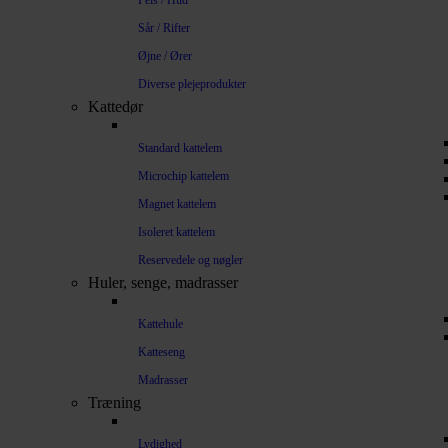
Pels / Hud
Sår / Rifter
Øjne / Ører
Diverse plejeprodukter
Kattedør
Standard kattelem
Microchip kattelem
Magnet kattelem
Isoleret kattelem
Reservedele og nøgler
Huler, senge, madrasser
Kattehule
Katteseng
Madrasser
Træning
Lydighed