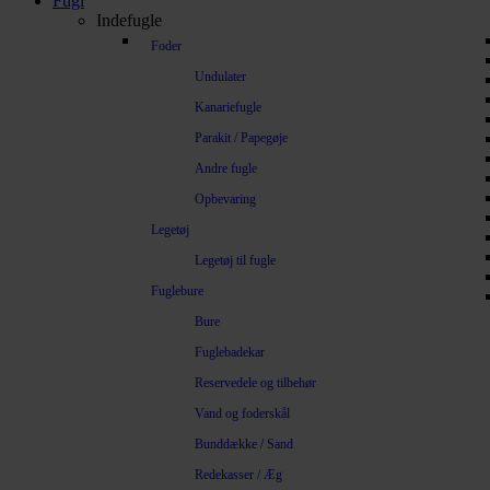
Fugl
Indefugle
Foder
Undulater
Kanariefugle
Parakit / Papegøje
Andre fugle
Opbevaring
Legetøj
Legetøj til fugle
Fuglebure
Bure
Fuglebadekar
Reservedele og tilbehør
Vand og foderskål
Bunddække / Sand
Redekasser / Æg