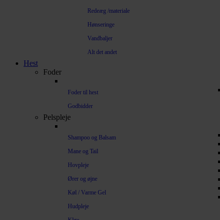
Redeæg /materiale
Hønseringe
Vandbaljer
Alt det andet
Hest
Foder
Foder til hest
Godbidder
Pelspleje
Shampoo og Balsam
Mane og Tail
Hovpleje
Ører og øjne
Køl / Varme Gel
Hudpleje