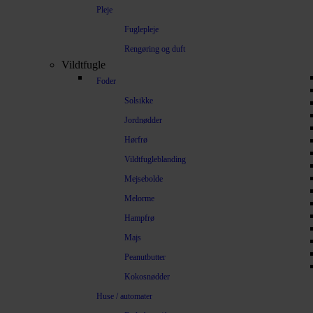
Pleje
Fuglepleje
Rengøring og duft
Vildtfugle
Foder
Solsikke
Jordnødder
Hørfrø
Vildtfugleblanding
Mejsebolde
Melorme
Hampfrø
Majs
Peanutbutter
Kokosnødder
Huse / automater