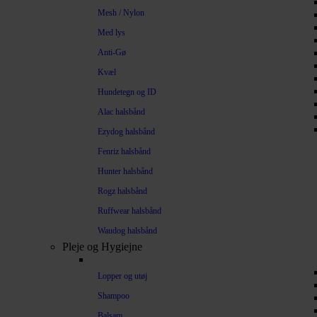
Mesh / Nylon
Med lys
Anti-Gø
Kvæl
Hundetegn og ID
Alac halsbånd
Ezydog halsbånd
Fenriz halsbånd
Hunter halsbånd
Rogz halsbånd
Ruffwear halsbånd
Waudog halsbånd
Pleje og Hygiejne
Lopper og utøj
Shampoo
Balsam