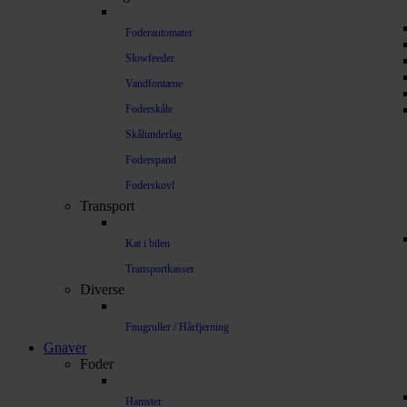
Foderautomater
Slowfeeder
Vandfontæne
Foderskåle
Skålunderlag
Foderspand
Foderskovl
Transport
Kat i bilen
Transportkasser
Diverse
Fnugruller / Hårfjerning
Gnaver
Foder
Hamster