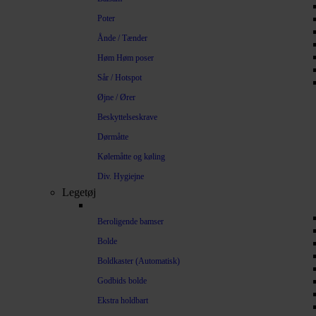
Poter
Ånde / Tænder
Høm Høm poser
Sår / Hotspot
Øjne / Ører
Beskyttelseskrave
Dørmåtte
Kølemåtte og køling
Div. Hygiejne
Legetøj
Beroligende bamser
Bolde
Boldkaster (Automatisk)
Godbids bolde
Ekstra holdbart