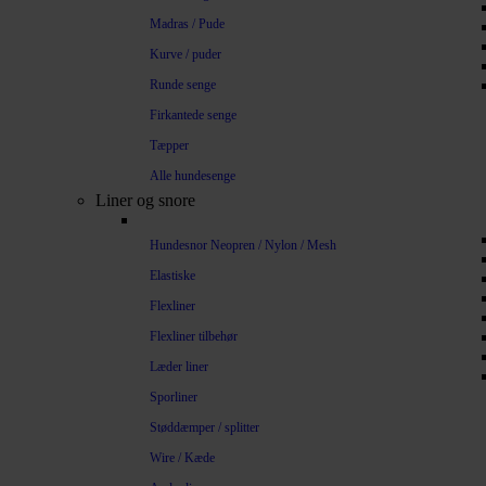
Madras / Pude
Kurve / puder
Runde senge
Firkantede senge
Tæpper
Alle hundesenge
Liner og snore
Hundesnor Neopren / Nylon / Mesh
Elastiske
Flexliner
Flexliner tilbehør
Læder liner
Sporliner
Støddæmper / splitter
Wire / Kæde