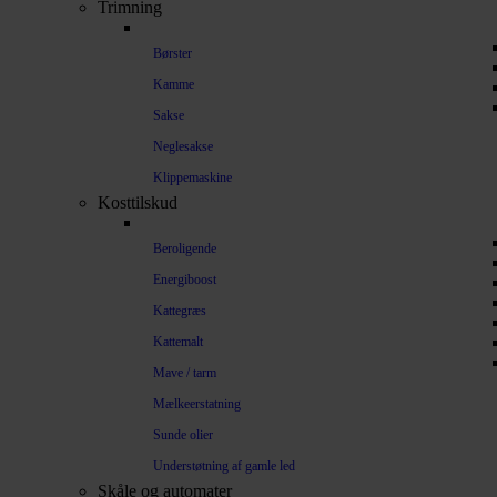
Trimning
Børster
Kamme
Sakse
Neglesakse
Klippemaskine
Kosttilskud
Beroligende
Energiboost
Kattegræs
Kattemalt
Mave / tarm
Mælkeerstatning
Sunde olier
Understøtning af gamle led
Skåle og automater