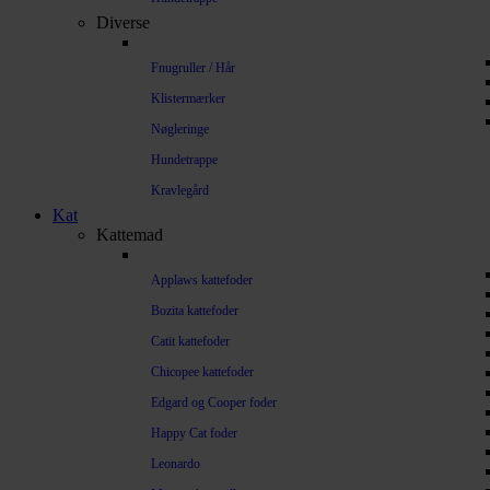
Diverse
Fnugruller / Hår
Klistermærker
Nøgleringe
Hundetrappe
Kravlegård
Kat
Kattemad
Applaws kattefoder
Bozita kattefoder
Catit kattefoder
Chicopee kattefoder
Edgard og Cooper foder
Happy Cat foder
Leonardo