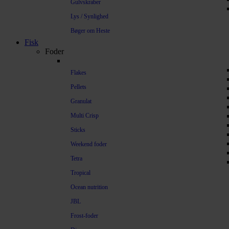
Gulvskraber
Lys / Synlighed
Bøger om Heste
Fisk
Foder
Flakes
Pellets
Granulat
Multi Crisp
Sticks
Weekend foder
Tetra
Tropical
Ocean nutrition
JBL
Frost-foder