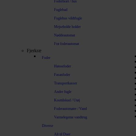
Foderbræt / hus
Fuglebad
Fuglehus vildtfugle
Mejsebolde holder
Nøddeautomat
Frø foderautomat
Fjerkræ
Foder
Hønsefoder
Fasanfoder
Transportkasser
Andre fugle
Kosttilskud / Utøj
Foderautomater / Vand
Varmelegeme vandtrug
Diverse
Alt til Duer