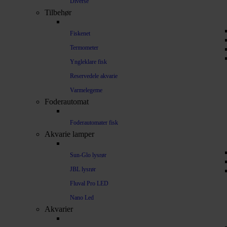
Diverse
Tilbehør
Fiskenet
Termometer
Yngleklare fisk
Reservedele akvarie
Varmelegeme
Foderautomat
Foderautomater fisk
Akvarie lamper
Sun-Glo lysrør
JBL lysrør
Fluval Pro LED
Nano Led
Akvarier