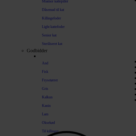
Miamor kattepiller
Dåsemad til kat
Killingefoder
Light kattefoder
Senior kat
Steriliseret kat
Godbidder
And
Fisk
Frysetørret
Gris
Kalkun
Kanin
Lam
Oksekød
Til killinger