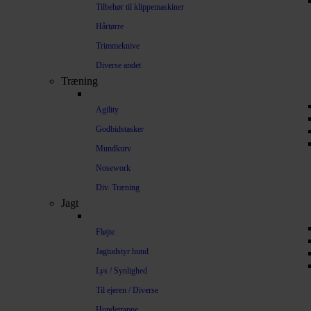
Tilbehør til klippemaskiner
Hårtørre
Trimmeknive
Diverse andet
Træning
Agility
Godbidstasker
Mundkurv
Nosework
Div. Træning
Jagt
Fløjte
Jagtudstyr hund
Lys / Synlighed
Til ejeren / Diverse
Hundetrappe