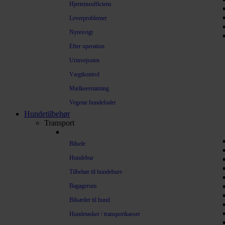
Hjerteinsufficiens
Leverproblemer
Nyresvigt
Efter operation
Urinvejssten
Vægtkontrol
Mælkeerstatning
Vegetar hundefoder
Hundetilbehør
Transport
Bilsele
Hundebur
Tilbehør til hundebure
Bagagerum
Bilsæder til hund
Hundetasker / transportkasser