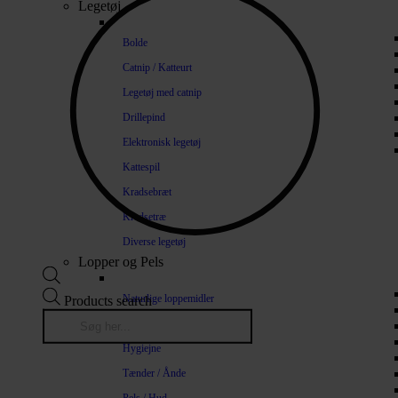
Legetøj
Bolde
Catnip / Katteurt
Legetøj med catnip
Drillepind
Elektronisk legetøj
Kattespil
Kradsebræt
Kradsetræ
Diverse legetøj
Lopper og Pels
Naturlige loppemidler
Products search
Shampoo / Balsam
Hygiejne
Tænder / Ånde