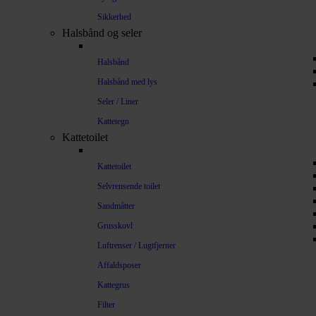
Sikkerhed
Halsbånd og seler
Halsbånd
Halsbånd med lys
Seler / Liner
Kattetegn
Kattetoilet
Kattetoilet
Selvrensende toilet
Sandmåtter
Grusskovl
Luftrenser / Lugtfjerner
Affaldsposer
Kattegrus
Filter