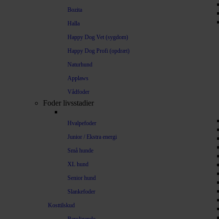
Bozita
Halla
Happy Dog Vet (sygdom)
Happy Dog Profi (opdræt)
Naturhund
Applaws
Vådfoder
Foder livsstadier
Hvalpefoder
Junior / Ekstra energi
Små hunde
XL hund
Senior hund
Slankefoder
Kosttilskud