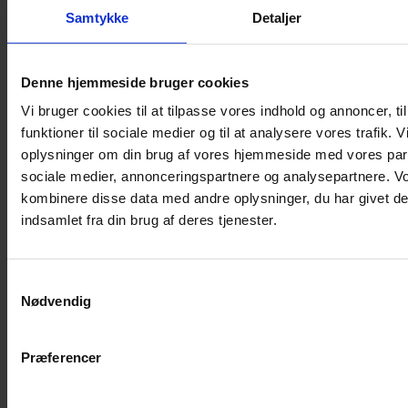
Samtykke
Detaljer
Musebur
Hamsterbur
Denne hjemmeside bruger cookies
Kaninbur
Vi bruger cookies til at tilpasse vores indhold og annoncer, til
Rottebur
funktioner til sociale medier og til at analysere vores trafik. 
Marsvinebur
oplysninger om din brug af vores hjemmeside med vores part
Løbegård
sociale medier, annonceringspartnere og analysepartnere. V
Overdækning løbegård
kombinere disse data med andre oplysninger, du har givet de
Indretning til bure
indsamlet fra din brug af deres tjenester.
Legepladser til bure
Senge til gnavere
Samtykkevalg
Stiger til bure
Nødvendig
Reservedele til bure
Clips til bure
Præferencer
Transportkasse
Strøelse og bundlag