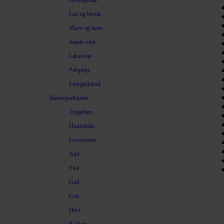
Beroligende
Led og brusk
Mave og tarm
Sunde olier
Lakseolie
Pelspleje
Energitilskud
Hundegodbidder
Tyggeben
Hundekiks
Leversnitter
And
Fisk
Ged
Gris
Hest