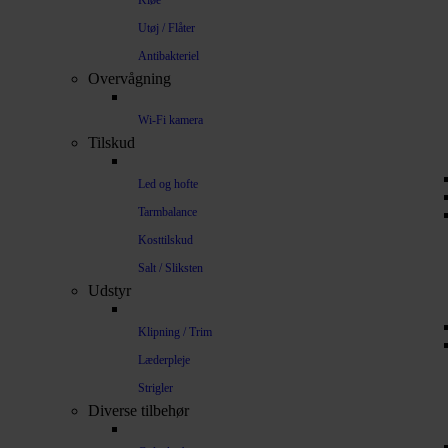
Kløe
Utøj / Flåter
Antibakteriel
Overvågning
Wi-Fi kamera
Tilskud
Led og hofte
Tarmbalance
Kosttilskud
Salt / Sliksten
Udstyr
Klipning / Trim
Læderpleje
Strigler
Diverse tilbehør