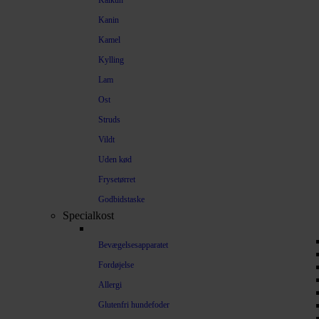
Kalkun
Kanin
Kamel
Kylling
Lam
Ost
Struds
Vildt
Uden kød
Frysetørret
Godbidstaske
Specialkost
Bevægelsesapparatet
Fordøjelse
Allergi
Glutenfri hundefoder