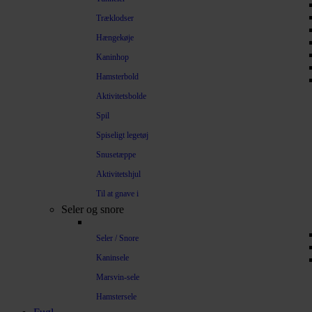
Træklodser
Hængekøje
Kaninhop
Hamsterbold
Aktivitetsbolde
Spil
Spiseligt legetøj
Snusetæppe
Aktivitetshjul
Til at gnave i
Seler og snore
Seler / Snore
Kaninsele
Marsvin-sele
Hamstersele