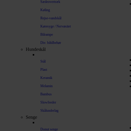
Sædeovertræk
Køling
Rejse-vandskål
Køresyge / Nervøsitet
Bilrampe
Div. biltilbehør
Hundeskål
Stål
Plast
Keramik
Melamin
Bambus
Slowfeeder
Skålunderlag
Senge
Donut senge