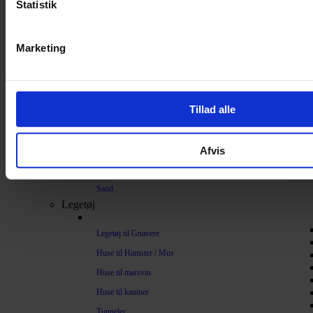
Statistik
Bundlag / Strøelse
Papirstrøelse
Marketing
Hamp
Savsmuld
Bark
Tillad alle
Bommuld
Spelt
Afvis
Træpiller
Vat
Sand
Legetøj
Legetøj til Gnavere
Huse til Hamster / Mus
Huse til marsvin
Huse til kaniner
Tunneler