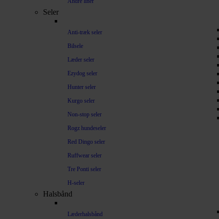
Andre liner
Seler
Anti-træk seler
Bilsele
Læder seler
Ezydog seler
Hunter seler
Kurgo seler
Non-stop seler
Rogz hundeseler
Red Dingo seler
Ruffwear seler
Tre Ponti seler
H-seler
Halsbånd
Læderhalsbånd