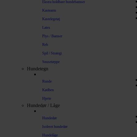
Ekstra holdbare hundebamser
Kastearm
Kastelegetøj
Latex
Plys / Bamser
Reb
Spil / Strategi
Snusetæppe
Hundetegn
Runde
Kødben
Hjerte
Hundedør / Låge
Hundedør
Isoleret hundedør
Hundelåge