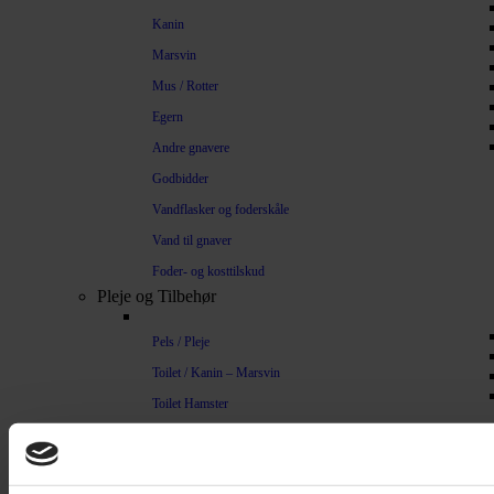
Kanin
Marsvin
Mus / Rotter
Egern
Andre gnavere
Godbidder
Vandflasker og foderskåle
Vand til gnaver
Foder- og kosttilskud
Pleje og Tilbehør
Pels / Pleje
Toilet / Kanin – Marsvin
Toilet Hamster
Børste / Kam
Shampoo
Bure