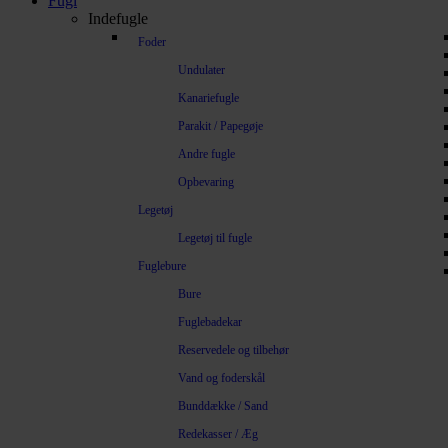
Fugl
Indefugle
Foder
Undulater
Kanariefugle
Parakit / Papegøje
Andre fugle
Opbevaring
Legetøj
Legetøj til fugle
Fuglebure
Bure
Fuglebadekar
Reservedele og tilbehør
Vand og foderskål
Bunddække / Sand
Redekasser / Æg