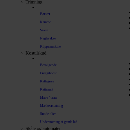
Trimning
Børster
Kamme
Sakse
Neglesakse
Klippemaskine
Kosttilskud
Beroligende
Energiboost
Kattegræs
Kattemalt
Mave / tarm
Mælkeerstatning
Sunde olier
Understøtning af gamle led
Skåle og automater