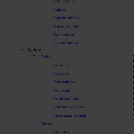
Foderbræt / hus
Fuglebad
Fuglehus vildtfugle
Mejsebolde holder
Nøddeautomat
Frø foderautomat
Fjerkræ
Foder
Hønsefoder
Fasanfoder
Transportkasser
Andre fugle
Kosttilskud / Utøj
Foderautomater / Vand
Varmelegeme vandtrug
Diverse
Alt til Duer