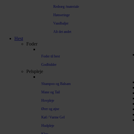
Redeæg /materiale
Hønseringe
Vandbaljer
Alt det andet
Hest
Foder
Foder til hest
Godbidder
Pelspleje
Shampoo og Balsam
Mane og Tail
Hovpleje
Ører og øjne
Køl / Varme Gel
Hudpleje