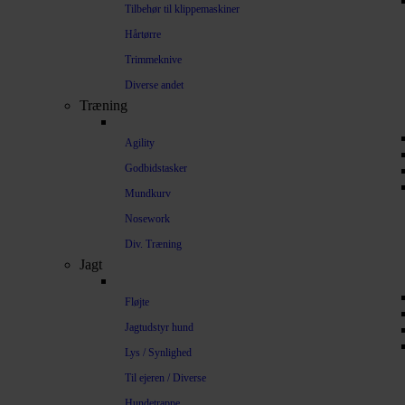
Tilbehør til klippemaskiner
Hårtørre
Trimmeknive
Diverse andet
Træning
Agility
Godbidstasker
Mundkurv
Nosework
Div. Træning
Jagt
Fløjte
Jagtudstyr hund
Lys / Synlighed
Til ejeren / Diverse
Hundetrappe