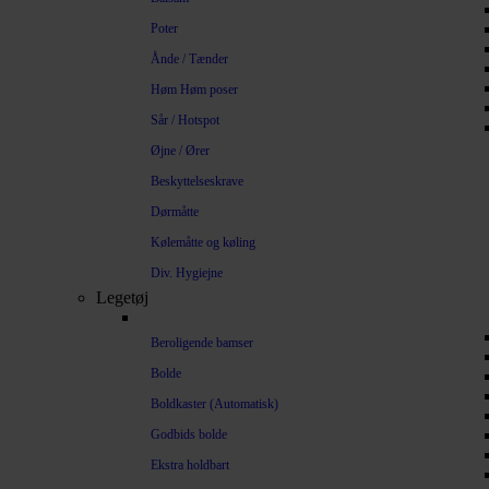
Poter
Ånde / Tænder
Høm Høm poser
Sår / Hotspot
Øjne / Ører
Beskyttelseskrave
Dørmåtte
Kølemåtte og køling
Div. Hygiejne
Legetøj
Beroligende bamser
Bolde
Boldkaster (Automatisk)
Godbids bolde
Ekstra holdbart