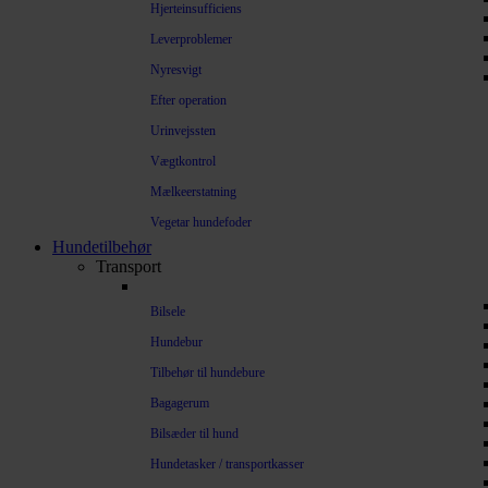
Hjerteinsufficiens
Leverproblemer
Nyresvigt
Efter operation
Urinvejssten
Vægtkontrol
Mælkeerstatning
Vegetar hundefoder
Hundetilbehør
Transport
Bilsele
Hundebur
Tilbehør til hundebure
Bagagerum
Bilsæder til hund
Hundetasker / transportkasser