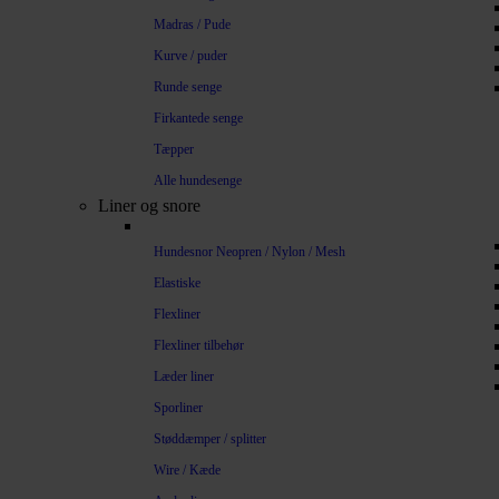
Madras / Pude
Kurve / puder
Runde senge
Firkantede senge
Tæpper
Alle hundesenge
Liner og snore
Hundesnor Neopren / Nylon / Mesh
Elastiske
Flexliner
Flexliner tilbehør
Læder liner
Sporliner
Støddæmper / splitter
Wire / Kæde