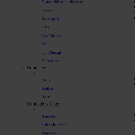
Ekstra holdbare hundebamser
Kastearm
Kastelegetøj
Latex
Plys / Bamser
Reb
Spil / Strategi
Snusetæppe
Hundetegn
Runde
Kødben
Hjerte
Hundedør / Låge
Hundedør
Isoleret hundedør
Hundelåge