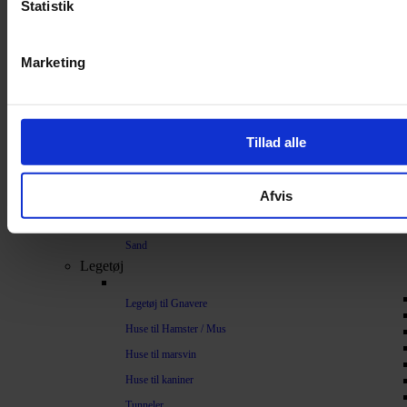
Statistik
Bundlag / Strøelse
Papirstrøelse
Marketing
Hamp
Savsmuld
Bark
Tillad alle
Bommuld
Spelt
Afvis
Træpiller
Vat
Sand
Legetøj
Legetøj til Gnavere
Huse til Hamster / Mus
Huse til marsvin
Huse til kaniner
Tunneler