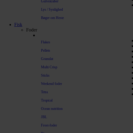
Gulvskraber
Lys / Synlighed
Bøger om Heste
Fisk
Foder
Flakes
Pellets
Granulat
Multi Crisp
Sticks
Weekend foder
Tetra
Tropical
Ocean nutrition
JBL
Frost-foder