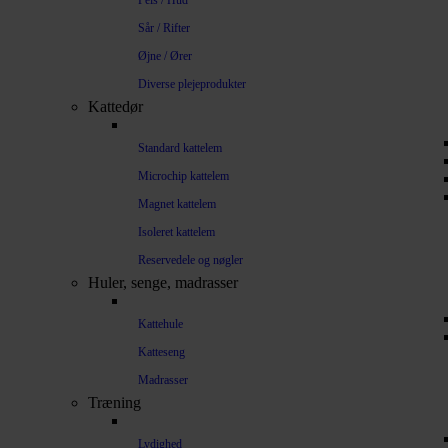
Pels / Hud
Sår / Rifter
Øjne / Ører
Diverse plejeprodukter
Kattedør
Standard kattelem
Microchip kattelem
Magnet kattelem
Isoleret kattelem
Reservedele og nøgler
Huler, senge, madrasser
Kattehule
Katteseng
Madrasser
Træning
Lydighed