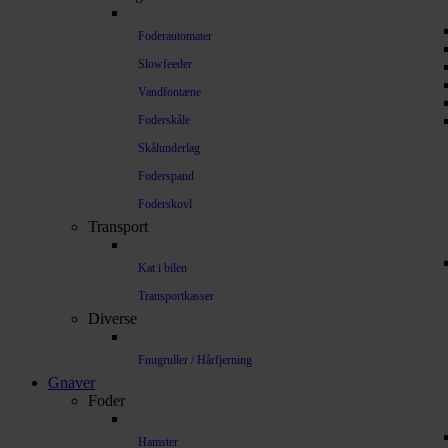
Foderautomater
Slowfeeder
Vandfontæne
Foderskåle
Skålunderlag
Foderspand
Foderskovl
Transport
Kat i bilen
Transportkasser
Diverse
Fnugruller / Hårfjerning
Gnaver
Foder
Hamster