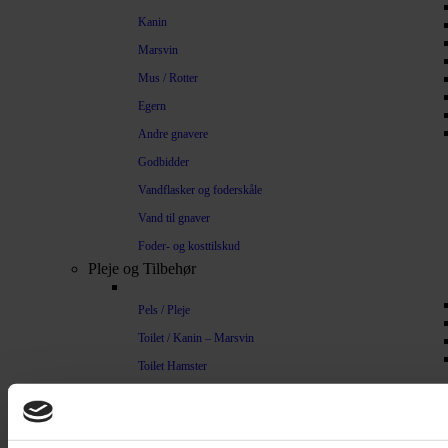
Kanin
Marsvin
Mus / Rotter
Egern
Andre gnavere
Godbidder
Vandflasker og foderskåle
Vand til gnaver
Foder- og kosttilskud
Pleje og Tilbehør
Pels / Pleje
Toilet / Kanin – Marsvin
Toilet Hamster
Børste / Kam
Shampoo
Bure