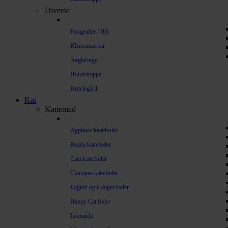
Diverse
Fnugruller / Hår
Klistermærker
Nøgleringe
Hundetrappe
Kravlegård
Kat
Kattemad
Applaws kattefoder
Bozita kattefoder
Catit kattefoder
Chicopee kattefoder
Edgard og Cooper foder
Happy Cat foder
Leonardo