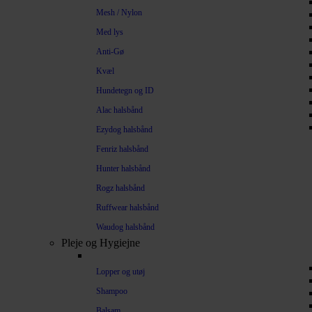
Mesh / Nylon
Med lys
Anti-Gø
Kvæl
Hundetegn og ID
Alac halsbånd
Ezydog halsbånd
Fenriz halsbånd
Hunter halsbånd
Rogz halsbånd
Ruffwear halsbånd
Waudog halsbånd
Pleje og Hygiejne
Lopper og utøj
Shampoo
Balsam