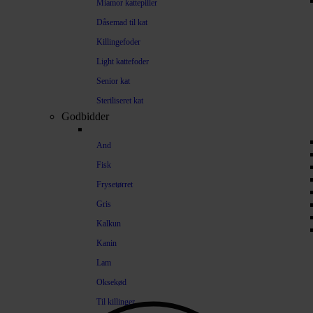
Miamor kattepiller
Dåsemad til kat
Killingefoder
Light kattefoder
Senior kat
Steriliseret kat
Godbidder
And
Fisk
Frysetørret
Gris
Kalkun
Kanin
Lam
Oksekød
Til killinger