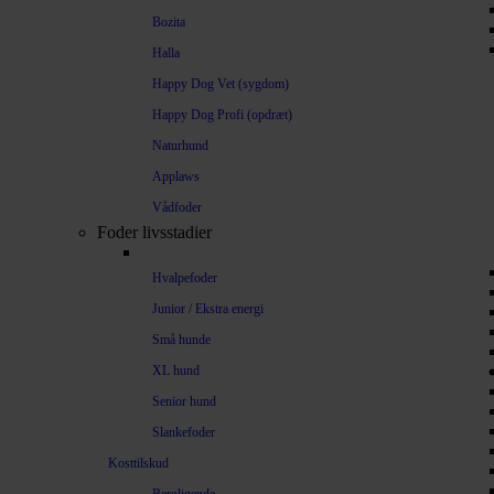
Bozita
Halla
Happy Dog Vet (sygdom)
Happy Dog Profi (opdræt)
Naturhund
Applaws
Vådfoder
Foder livsstadier
Hvalpefoder
Junior / Ekstra energi
Små hunde
XL hund
Senior hund
Slankefoder
Kosttilskud