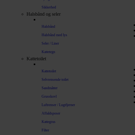
Sikkerhed
Halsbånd og seler
Halsbånd
Halsbånd med lys
Seler / Liner
Kattetegn
Kattetoilet
Kattetoilet
Selvrensende toilet
Sandmåtter
Grusskovl
Luftrenser / Lugtfjerner
Affaldsposer
Kattegrus
Filter