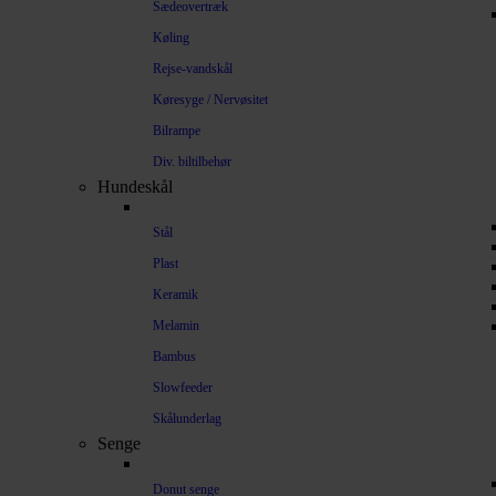
Sædeovertræk
Køling
Rejse-vandskål
Køresyge / Nervøsitet
Bilrampe
Div. biltilbehør
Hundeskål
Stål
Plast
Keramik
Melamin
Bambus
Slowfeeder
Skålunderlag
Senge
Donut senge