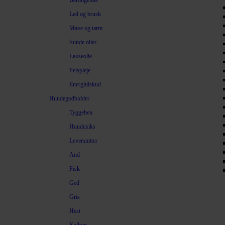
Beroligende
Led og brusk
Mave og tarm
Sunde olier
Lakseolie
Pelspleje
Energitilskud
Hundegodbidder
Tyggeben
Hundekiks
Leversnitter
And
Fisk
Ged
Gris
Hest