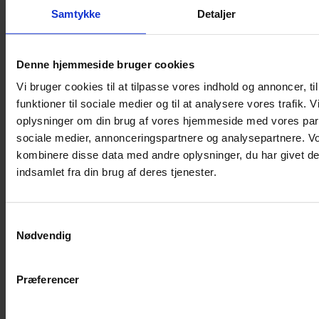
Samtykke
Detaljer
Musebur
Hamsterbur
Denne hjemmeside bruger cookies
Kaninbur
Vi bruger cookies til at tilpasse vores indhold og annoncer, til
Rottebur
funktioner til sociale medier og til at analysere vores trafik. 
Marsvinebur
oplysninger om din brug af vores hjemmeside med vores part
Løbegård
sociale medier, annonceringspartnere og analysepartnere. V
Overdækning løbegård
kombinere disse data med andre oplysninger, du har givet de
Indretning til bure
indsamlet fra din brug af deres tjenester.
Legepladser til bure
Senge til gnavere
Samtykkevalg
Stiger til bure
Nødvendig
Reservedele til bure
Clips til bure
Præferencer
Transportkasse
Strøelse og bundlag