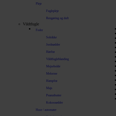
Pleje
Fuglepleje
Rengøring og duft
Vildtfugle
Foder
Solsikke
Jordnødder
Hørfrø
Vildtfugleblanding
Mejsebolde
Melorme
Hampfrø
Majs
Peanutbutter
Kokosnødder
Huse / automater