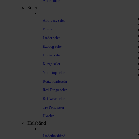
Andre liner
Seler
Anti-træk seler
Bilsele
Læder seler
Ezydog seler
Hunter seler
Kurgo seler
Non-stop seler
Rogz hundeseler
Red Dingo seler
Ruffwear seler
Tre Ponti seler
H-seler
Halsbånd
Læderhalsbånd