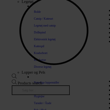
Legetøj
Bolde
Catnip / Katteurt
Legetøj med catnip
Drillepind
Elektronisk legetøj
Kattespil
Kradsebræt
Kradsetræ
Diverse legetøj
Lopper og Pels
Naturlige loppemidler
Products search
Shampoo / Balsam
Hygiejne
Tænder / Ånde