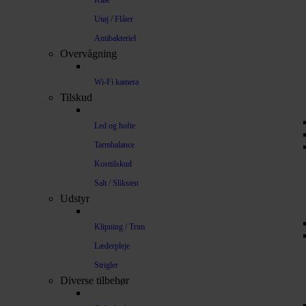
Kløe
Utøj / Flåter
Antibakteriel
Overvågning
Wi-Fi kamera
Tilskud
Led og hofte
Tarmbalance
Kosttilskud
Salt / Sliksten
Udstyr
Klipning / Trim
Læderpleje
Strigler
Diverse tilbehør