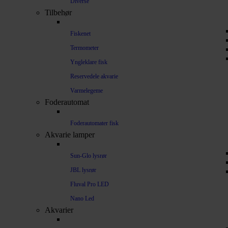
Diverse
Tilbehør
Fiskenet
Termometer
Yngleklare fisk
Reservedele akvarie
Varmelegeme
Foderautomat
Foderautomater fisk
Akvarie lamper
Sun-Glo lysrør
JBL lysrør
Fluval Pro LED
Nano Led
Akvarier