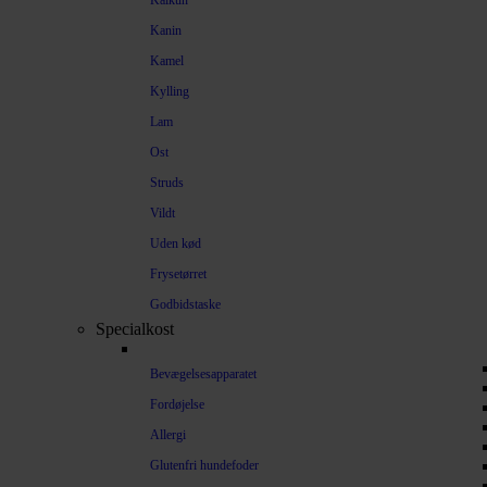
Kalkun
Kanin
Kamel
Kylling
Lam
Ost
Struds
Vildt
Uden kød
Frysetørret
Godbidstaske
Specialkost
Bevægelsesapparatet
Fordøjelse
Allergi
Glutenfri hundefoder