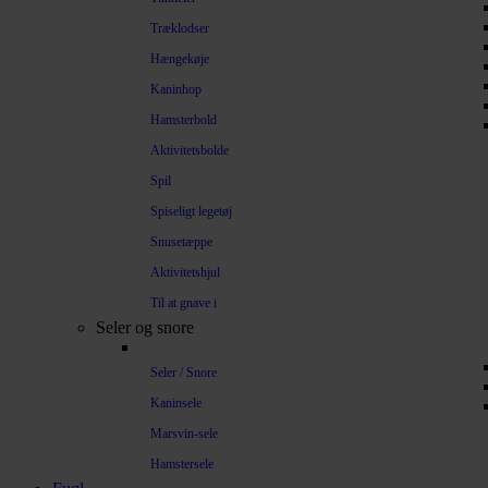
Træklodser
Hængekøje
Kaninhop
Hamsterbold
Aktivitetsbolde
Spil
Spiseligt legetøj
Snusetæppe
Aktivitetshjul
Til at gnave i
Seler og snore
Seler / Snore
Kaninsele
Marsvin-sele
Hamstersele