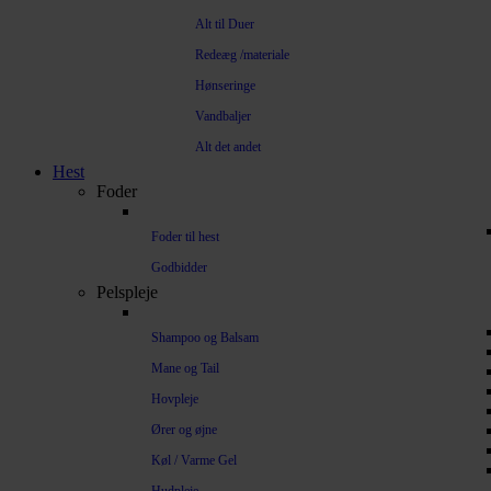
Alt til Duer
Redeæg /materiale
Hønseringe
Vandbaljer
Alt det andet
Hest
Foder
Foder til hest
Godbidder
Pelspleje
Shampoo og Balsam
Mane og Tail
Hovpleje
Ører og øjne
Køl / Varme Gel