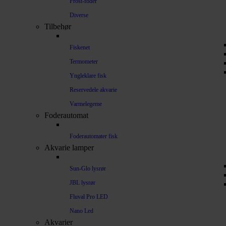
Frost-foder
Diverse
Tilbehør
Fiskenet
Termometer
Yngleklare fisk
Reservedele akvarie
Varmelegeme
Foderautomat
Foderautomater fisk
Akvarie lamper
Sun-Glo lysrør
JBL lysrør
Fluval Pro LED
Nano Led
Akvarier