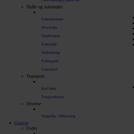
Understøtning af gamle led
Skåle og automater
Foderautomater
Slowfeeder
Vandfontæne
Foderskåle
Skålunderlag
Foderspand
Foderskovl
Transport
Kat i bilen
Transportkasser
Diverse
Fnugruller / Hårfjerning
Gnaver
Foder