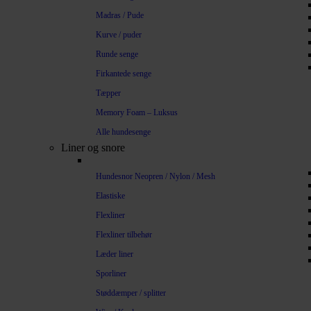
Madras / Pude
Kurve / puder
Runde senge
Firkantede senge
Tæpper
Memory Foam – Luksus
Alle hundesenge
Liner og snore
Hundesnor Neopren / Nylon / Mesh
Elastiske
Flexliner
Flexliner tilbehør
Læder liner
Sporliner
Støddæmper / splitter