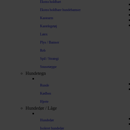
Ekstra holdbart
Ekstra holdbare hundebamser
Kastearm
Kastelegetøj
Latex
Plys / Bamser
Reb
Spil / Strategi
Snusetæppe
Hundetegn
Runde
Kødben
Hjerte
Hundedør / Låge
Hundedør
Isoleret hundedør