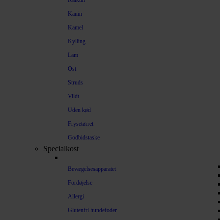
Kalkun
Kanin
Kamel
Kylling
Lam
Ost
Struds
Vildt
Uden kød
Frysetørret
Godbidstaske
Specialkost
Bevægelsesapparatet
Fordøjelse
Allergi
Glutenfri hundefoder