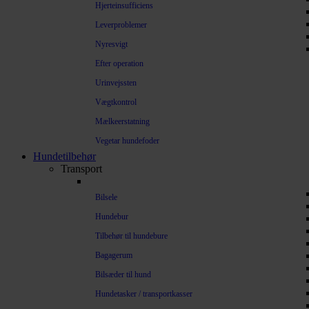
Hjerteinsufficiens
Leverproblemer
Nyresvigt
Efter operation
Urinvejssten
Vægtkontrol
Mælkeerstatning
Vegetar hundefoder
Hundetilbehør
Transport
Bilsele
Hundebur
Tilbehør til hundebure
Bagagerum
Bilsæder til hund
Hundetasker / transportkasser