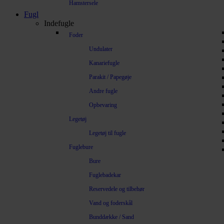
Hamstersele
Fugl
Indefugle
Foder
Undulater
Kanariefugle
Parakit / Papegøje
Andre fugle
Opbevaring
Legetøj
Legetøj til fugle
Fuglebure
Bure
Fuglebadekar
Reservedele og tilbehør
Vand og foderskål
Bunddække / Sand