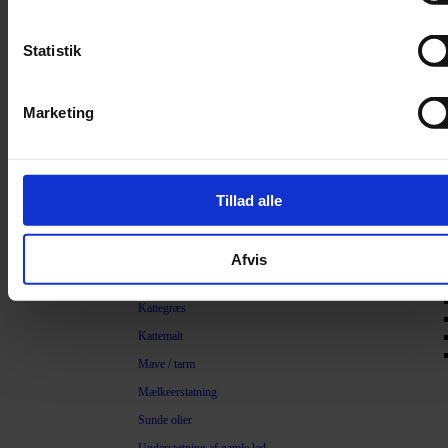
Filter
Trimning
Statistik
Børster
Kamme
Marketing
Sakse
Neglesakse
Klippemaskine
Tillad alle
Kosttilskud
Beroligende
Afvis
Energiboost
Kattegræs
Kattemalt
Mave / tarm
Mælkeerstatning
Sunde olier