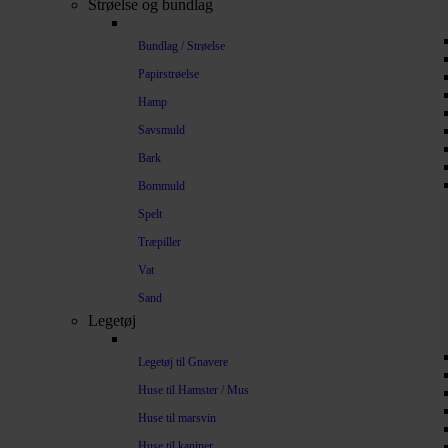
Strøelse og bundlag
Bundlag / Strøelse
Papirstrøelse
Hamp
Savsmuld
Bark
Bommuld
Spelt
Træpiller
Vat
Sand
Legetøj
Legetøj til Gnavere
Huse til Hamster / Mus
Huse til marsvin
Huse til kaniner