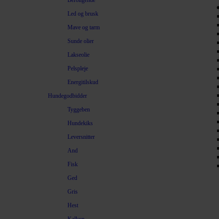
Beroligende
Led og brusk
Mave og tarm
Sunde olier
Lakseolie
Pelspleje
Energitilskud
Hundegodbidder
Tyggeben
Hundekiks
Leversnitter
And
Fisk
Ged
Gris
Hest