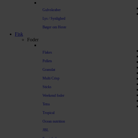
Gulvskraber
Lys / Synlighed
Bøger om Heste
Fisk
Foder
Flakes
Pellets
Granulat
Multi Crisp
Sticks
Weekend foder
Tetra
Tropical
Ocean nutrition
JBL