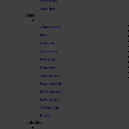
Wire / Kæde
Andre liner
Seler
Anti-træk seler
Bilsele
Læder seler
Ezydog seler
Hunter seler
Kurgo seler
Non-stop seler
Rogz hundeseler
Red Dingo seler
Ruffwear seler
Tre Ponti seler
H-seler
Halsbånd