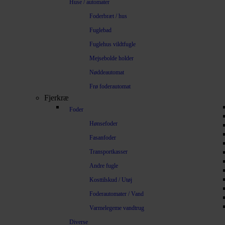
Huse / automater
Foderbræt / hus
Fuglebad
Fuglehus vildtfugle
Mejsebolde holder
Nøddeautomat
Frø foderautomat
Fjerkræ
Foder
Hønsefoder
Fasanfoder
Transportkasser
Andre fugle
Kosttilskud / Utøj
Foderautomater / Vand
Varmelegeme vandtrug
Diverse