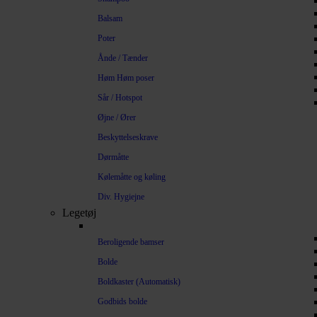
Balsam
Poter
Ånde / Tænder
Høm Høm poser
Sår / Hotspot
Øjne / Ører
Beskyttelseskrave
Dørmåtte
Kølemåtte og køling
Div. Hygiejne
Legetøj
Beroligende bamser
Bolde
Boldkaster (Automatisk)
Godbids bolde