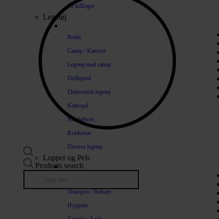
Til killinger
Legetøj
Bolde
Catnip / Katteurt
Legetøj med catnip
Drillepind
Elektronisk legetøj
Kattespil
Kradsebræt
Kradsetræ
Diverse legetøj
Lopper og Pels
Products search
Naturlige loppemidler
Shampoo / Balsam
Hygiejne