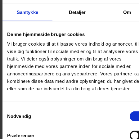
Lydighed
Samtykke
Detaljer
Om
Sikkerhed
Halsbånd og seler
Denne hjemmeside bruger cookies
Halsbånd
Vi bruger cookies til at tilpasse vores indhold og annoncer, til
Halsbånd med lys
vise dig funktioner til sociale medier og til at analysere vores
Seler / Liner
trafik. Vi deler også oplysninger om din brug af vores
Kattetegn
hjemmeside med vores partnere inden for sociale medier,
Kattetoilet
annonceringspartnere og analysepartnere. Vores partnere k
kombinere disse data med andre oplysninger, du har givet d
Kattetoilet
eller som de har indsamlet fra din brug af deres tjenester.
Selvrensende toilet
Sandmåtter
Grusskovl
Samtykkevalg
Nødvendig
Luftrenser / Lugtfjerner
Affaldsposer
Kattegrus
Præferencer