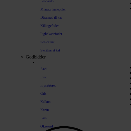
Leonardo
Miamor kattepiller
Dåsemad til kat
Killingefoder
Light kattefoder
Senior kat
Steriliseret kat
Godbidder
And
Fisk
Frysetørret
Gris
Kalkun
Kanin
Lam
Oksekød