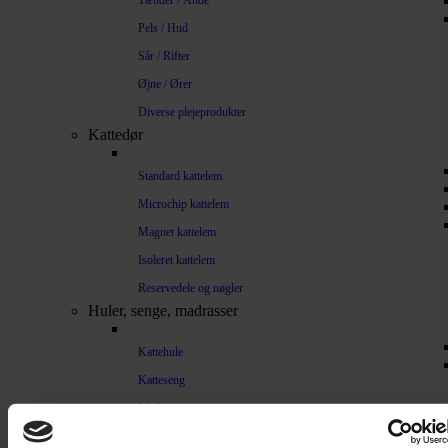
Tænder / Ånde
Pels / Hud
Sår / Rifter
Øjne / Ører
Diverse plejeprodukter
Kattedør
Standard kattelem
Microchip kattelem
Magnet kattelem
Isoleret kattelem
Reservedele og nøgler
Huler, senge, madrasser
Kattehule
Katteseng
Madrasser
Træning