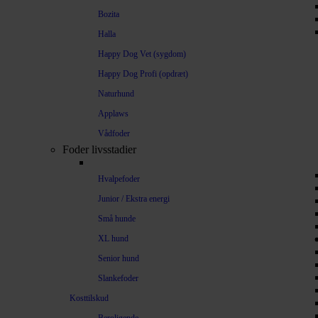
Bozita
Halla
Happy Dog Vet (sygdom)
Happy Dog Profi (opdræt)
Naturhund
Applaws
Vådfoder
Foder livsstadier
Hvalpefoder
Junior / Ekstra energi
Små hunde
XL hund
Senior hund
Slankefoder
Kosttilskud