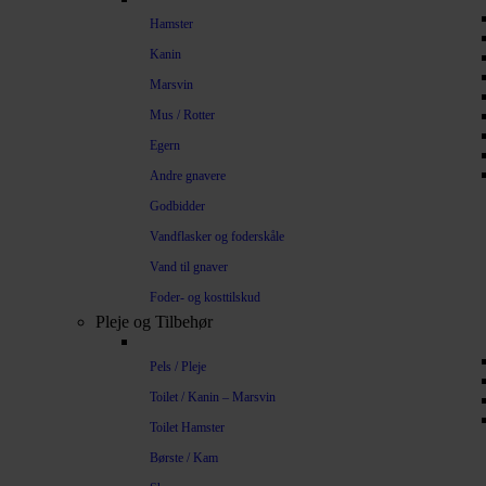
Hamster
Kanin
Marsvin
Mus / Rotter
Egern
Andre gnavere
Godbidder
Vandflasker og foderskåle
Vand til gnaver
Foder- og kosttilskud
Pleje og Tilbehør
Pels / Pleje
Toilet / Kanin – Marsvin
Toilet Hamster
Børste / Kam