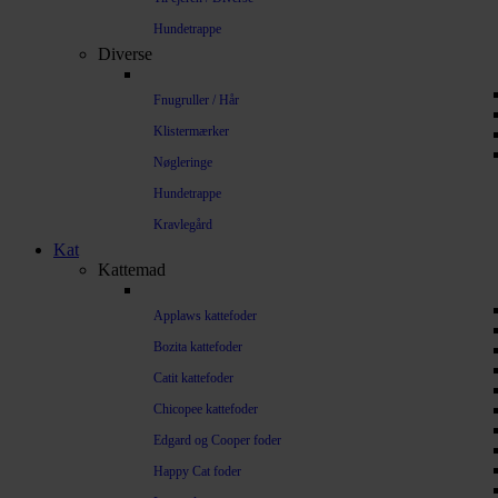
Hundetrappe
Diverse
Fnugruller / Hår
Klistermærker
Nøgleringe
Hundetrappe
Kravlegård
Kat
Kattemad
Applaws kattefoder
Bozita kattefoder
Catit kattefoder
Chicopee kattefoder
Edgard og Cooper foder
Happy Cat foder