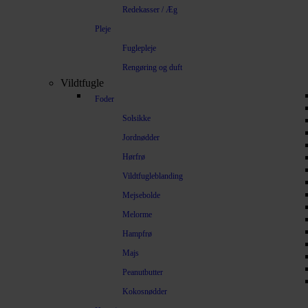
Redekasser / Æg
Pleje
Fuglepleje
Rengøring og duft
Vildtfugle
Foder
Solsikke
Jordnødder
Hørfrø
Vildtfugleblanding
Mejsebolde
Melorme
Hampfrø
Majs
Peanutbutter
Kokosnødder