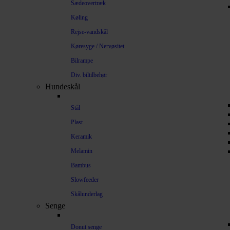
Sædeovertræk
Køling
Rejse-vandskål
Køresyge / Nervøsitet
Bilrampe
Div. biltilbehør
Hundeskål
Stål
Plast
Keramik
Melamin
Bambus
Slowfeeder
Skålunderlag
Senge
Donut senge