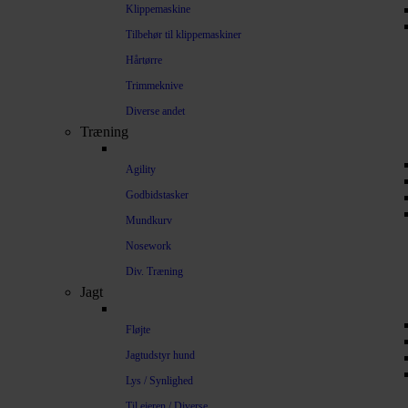
Klippemaskine
Tilbehør til klippemaskiner
Hårtørre
Trimmeknive
Diverse andet
Træning
Agility
Godbidstasker
Mundkurv
Nosework
Div. Træning
Jagt
Fløjte
Jagtudstyr hund
Lys / Synlighed
Til ejeren / Diverse