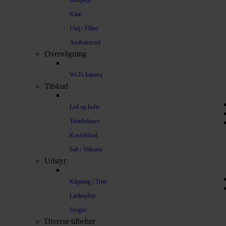
Hudpleje
Kløe
Utøj / Flåter
Antibakteriel
Overvågning
Wi-Fi kamera
Tilskud
Led og hofte
Tarmbalance
Kosttilskud
Salt / Sliksten
Udstyr
Klipning / Trim
Læderpleje
Strigler
Diverse tilbehør