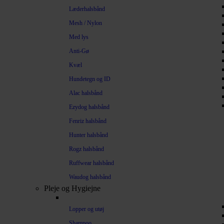
Læderhalsbånd
Mesh / Nylon
Med lys
Anti-Gø
Kvæl
Hundetegn og ID
Alac halsbånd
Ezydog halsbånd
Fenriz halsbånd
Hunter halsbånd
Rogz halsbånd
Ruffwear halsbånd
Waudog halsbånd
Pleje og Hygiejne
Lopper og utøj
Shampoo