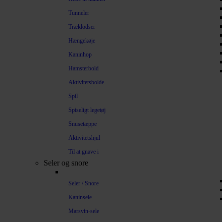
Tunneler
Træklodser
Hængekøje
Kaninhop
Hamsterbold
Aktivitetsbolde
Spil
Spiseligt legetøj
Snusetæppe
Aktivitetshjul
Til at gnave i
Seler og snore
Seler / Snore
Kaninsele
Marsvin-sele