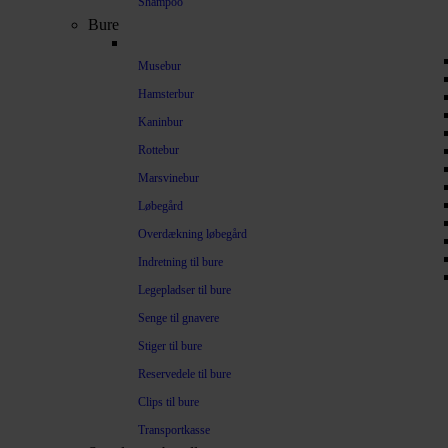
Shampoo
Bure
Musebur
Hamsterbur
Kaninbur
Rottebur
Marsvinebur
Løbegård
Overdækning løbegård
Indretning til bure
Legepladser til bure
Senge til gnavere
Stiger til bure
Reservedele til bure
Clips til bure
Transportkasse