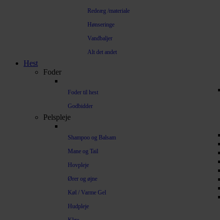
Redeæg /materiale
Hønseringe
Vandbaljer
Alt det andet
Hest
Foder
Foder til hest
Godbidder
Pelspleje
Shampoo og Balsam
Mane og Tail
Hovpleje
Ører og øjne
Køl / Varme Gel
Hudpleje