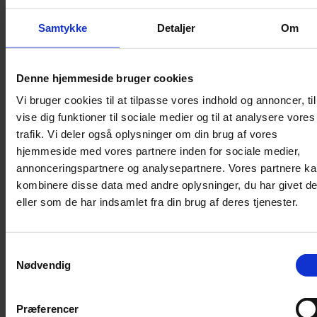
Sikkerhed
Samtykke
Detaljer
Om
Halsbånd og seler
Halsbånd
Denne hjemmeside bruger cookies
Halsbånd med lys
Vi bruger cookies til at tilpasse vores indhold og annoncer, til
Seler / Liner
vise dig funktioner til sociale medier og til at analysere vores
Kattetegn
trafik. Vi deler også oplysninger om din brug af vores
Kattetoilet
hjemmeside med vores partnere inden for sociale medier,
annonceringspartnere og analysepartnere. Vores partnere k
Kattetoilet
kombinere disse data med andre oplysninger, du har givet d
Selvrensende toilet
eller som de har indsamlet fra din brug af deres tjenester.
Sandmåtter
Grusskovl
Luftrenser / Lugtfjerner
Samtykkevalg
Nødvendig
Affaldsposer
Kattegrus
Filter
Præferencer