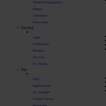
Tilbehør til klippemaskiner
Hårtørre
Trimmeknive
Diverse andet
Træning
Agility
Godbidstasker
Mundkurv
Nosework
Div. Træning
Jagt
Fløjte
Jagtudstyr hund
Lys / Synlighed
Til ejeren / Diverse
Hundetrappe