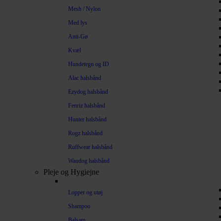
Mesh / Nylon
Med lys
Anti-Gø
Kvæl
Hundetegn og ID
Alac halsbånd
Ezydog halsbånd
Fenriz halsbånd
Hunter halsbånd
Rogz halsbånd
Ruffwear halsbånd
Waudog halsbånd
Pleje og Hygiejne
Lopper og utøj
Shampoo
Balsam