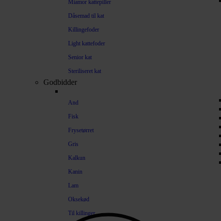
Miamor kattepiller
Dåsemad til kat
Killingefoder
Light kattefoder
Senior kat
Steriliseret kat
Godbidder
And
Fisk
Frysetørret
Gris
Kalkun
Kanin
Lam
Oksekød
Til killinger