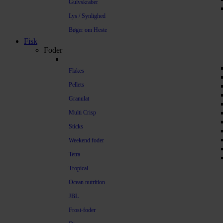
Gulvskraber
Lys / Synlighed
Bøger om Heste
Fisk
Foder
Flakes
Pellets
Granulat
Multi Crisp
Sticks
Weekend foder
Tetra
Tropical
Ocean nutrition
JBL
Frost-foder