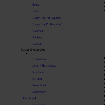
Bozita
Halla
Happy Dog Vet (sygdom)
Happy Dog Profi (opdræt)
Naturhund
Applaws
Vådfoder
Foder livsstadier
Hvalpefoder
Junior / Ekstra energi
Små hunde
XL hund
Senior hund
Slankefoder
Kosttilskud