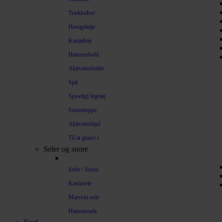
Træklodser
Hængekøje
Kaninhop
Hamsterbold
Aktivitetsbolde
Spil
Spiseligt legetøj
Snusetæppe
Aktivitetshjul
Til at gnave i
Seler og snore
Seler / Snore
Kaninsele
Marsvin-sele
Hamstersele