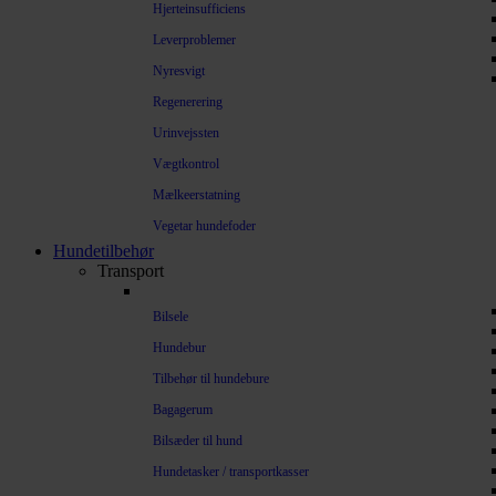
Hjerteinsufficiens
Leverproblemer
Nyresvigt
Regenerering
Urinvejssten
Vægtkontrol
Mælkeerstatning
Vegetar hundefoder
Hundetilbehør
Transport
Bilsele
Hundebur
Tilbehør til hundebure
Bagagerum
Bilsæder til hund
Hundetasker / transportkasser