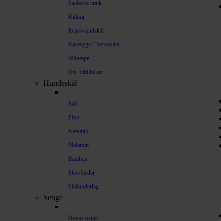
Sædeovertræk
Køling
Rejse-vandskål
Køresyge / Nervøsitet
Bilrampe
Div. biltilbehør
Hundeskål
Stål
Plast
Keramik
Melamin
Bambus
Slowfeeder
Skålunderlag
Senge
Donut senge