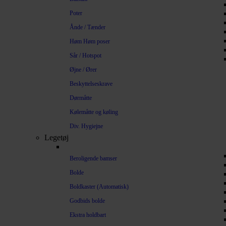
Poter
Ånde / Tænder
Høm Høm poser
Sår / Hotspot
Øjne / Ører
Beskyttelseskrave
Dørmåtte
Kølemåtte og køling
Div. Hygiejne
Legetøj
Beroligende bamser
Bolde
Boldkaster (Automatisk)
Godbids bolde
Ekstra holdbart