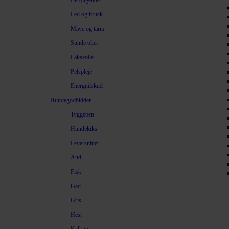
Beroligende
Led og brusk
Mave og tarm
Sunde olier
Lakseolie
Pelspleje
Energitilskud
Hundegodbidder
Tyggeben
Hundekiks
Leversnitter
And
Fisk
Ged
Gris
Hest