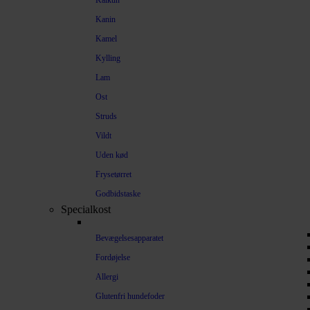
Kalkun
Kanin
Kamel
Kylling
Lam
Ost
Struds
Vildt
Uden kød
Frysetørret
Godbidstaske
Specialkost
Bevægelsesapparatet
Fordøjelse
Allergi
Glutenfri hundefoder