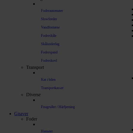
Foderautomater
Slowfeeder
Vandfontæne
Foderskåle
Skålunderlag
Foderspand
Foderskovl
Transport
Kat i bilen
Transportkasser
Diverse
Fnugruller / Hårfjerning
Gnaver
Foder
Hamster