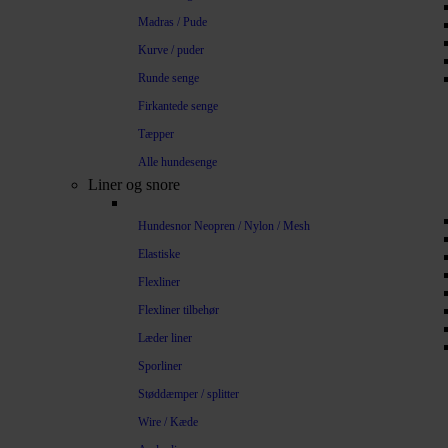
Madras / Pude
Kurve / puder
Runde senge
Firkantede senge
Tæpper
Alle hundesenge
Liner og snore
Hundesnor Neopren / Nylon / Mesh
Elastiske
Flexliner
Flexliner tilbehør
Læder liner
Sporliner
Støddæmper / splitter
Wire / Kæde