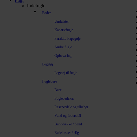
Fugl
Indefugle
Foder
Undulater
Kanariefugle
Parakit / Papegøje
Andre fugle
Opbevaring
Legetøj
Legetøj til fugle
Fuglebure
Bure
Fuglebadekar
Reservedele og tilbehør
Vand og foderskål
Bunddække / Sand
Redekasser / Æg