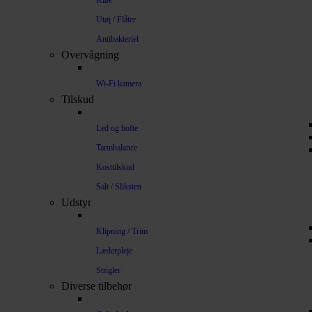
Kløe
Utøj / Flåter
Antibakteriel
Overvågning
Wi-Fi kamera
Tilskud
Led og hofte
Tarmbalance
Kosttilskud
Salt / Sliksten
Udstyr
Klipning / Trim
Læderpleje
Strigler
Diverse tilbehør