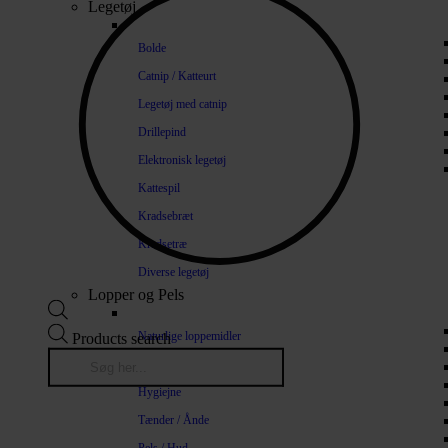
Legetøj
Bolde
Catnip / Katteurt
Legetøj med catnip
Drillepind
Elektronisk legetøj
Kattespil
Kradsebræt
Kradsetræ
Diverse legetøj
Lopper og Pels
Naturlige loppemidler
Products search
Shampoo / Balsam
Hygiejne
Tænder / Ånde