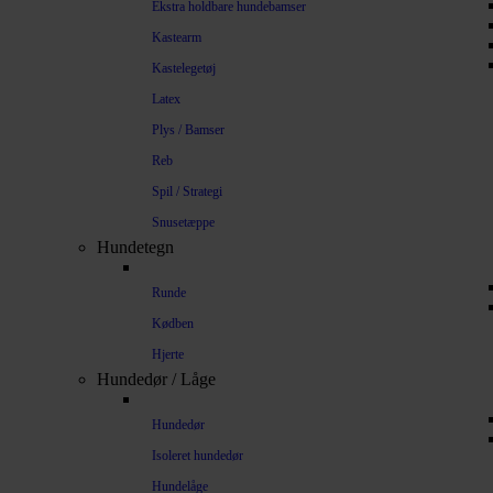
Ekstra holdbare hundebamser
Kastearm
Kastelegetøj
Latex
Plys / Bamser
Reb
Spil / Strategi
Snusetæppe
Hundetegn
Runde
Kødben
Hjerte
Hundedør / Låge
Hundedør
Isoleret hundedør
Hundelåge