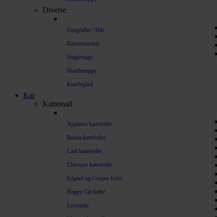
Diverse
Fnugruller / Hår
Klistermærker
Nøgleringe
Hundetrappe
Kravlegård
Kat
Kattemad
Applaws kattefoder
Bozita kattefoder
Catit kattefoder
Chicopee kattefoder
Edgard og Cooper foder
Happy Cat foder
Leonardo