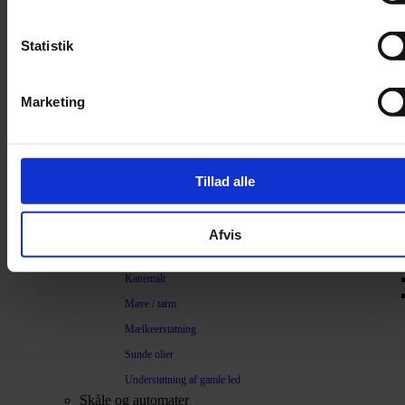
Trimning
Børster
Statistik
Kamme
Sakse
Marketing
Neglesakse
Klippemaskine
Kosttilskud
Tillad alle
Beroligende
Energiboost
Afvis
Kattegræs
Kattemalt
Mave / tarm
Mælkeerstatning
Sunde olier
Understøtning af gamle led
Skåle og automater