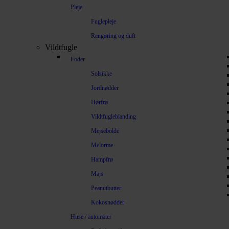
Pleje
Fuglepleje
Rengøring og duft
Vildtfugle
Foder
Solsikke
Jordnødder
Hørfrø
Vildtfugleblanding
Mejsebolde
Melorme
Hampfrø
Majs
Peanutbutter
Kokosnødder
Huse / automater