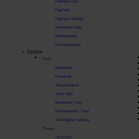
Foderbræt / hus
Fuglebad
Fuglehus vildtfugle
Mejsebolde holder
Nøddeautomat
Frø foderautomat
Fjerkræ
Foder
Hønsefoder
Fasanfoder
Transportkasser
Andre fugle
Kosttilskud / Utøj
Foderautomater / Vand
Varmelegeme vandtrug
Diverse
Alt til Duer