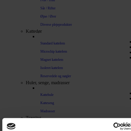
Pels / Hud
Sår / Rifter
Øjne / Ører
Diverse plejeprodukter
Kattedør
Standard kattelem
Microchip kattelem
Magnet kattelem
Isoleret kattelem
Reservedele og nøgler
Huler, senge, madrasser
Kattehule
Katteseng
Madrasser
Træning
Lydighed