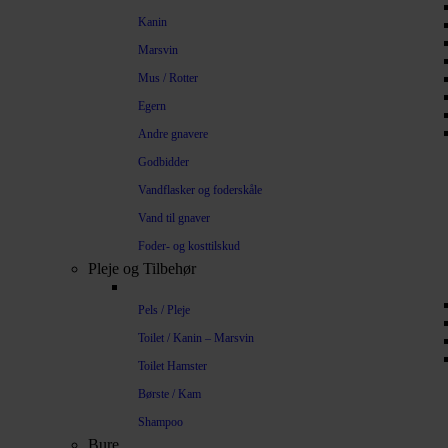
Kanin
Marsvin
Mus / Rotter
Egern
Andre gnavere
Godbidder
Vandflasker og foderskåle
Vand til gnaver
Foder- og kosttilskud
Pleje og Tilbehør
Pels / Pleje
Toilet / Kanin – Marsvin
Toilet Hamster
Børste / Kam
Shampoo
Bure