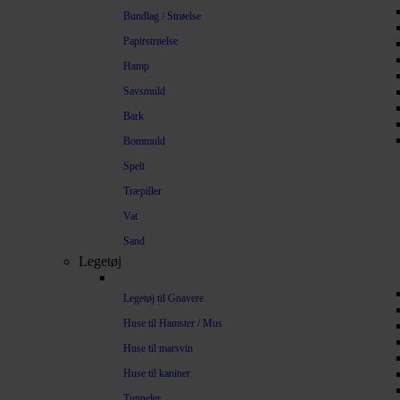
Bundlag / Strøelse
Papirstrøelse
Hamp
Savsmuld
Bark
Bommuld
Spelt
Træpiller
Vat
Sand
Legetøj
Legetøj til Gnavere
Huse til Hamster / Mus
Huse til marsvin
Huse til kaniner
Tunneler