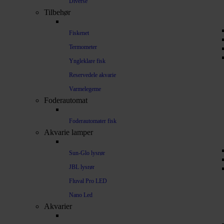
Diverse
Tilbehør
Fiskenet
Termometer
Yngleklare fisk
Reservedele akvarie
Varmelegeme
Foderautomat
Foderautomater fisk
Akvarie lamper
Sun-Glo lysrør
JBL lysrør
Fluval Pro LED
Nano Led
Akvarier