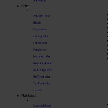
Andre liner
Seler
Anti-træk seler
Bilsele
Læder seler
Ezydog seler
Hunter seler
Kurgo seler
Non-stop seler
Rogz hundeseler
Red Dingo seler
Ruffwear seler
Tre Ponti seler
H-seler
Halsbånd
Læderhalsbånd