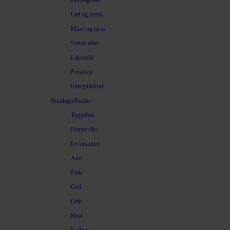
Beroligende
Led og brusk
Mave og tarm
Sunde olier
Lakseolie
Pelspleje
Energitilskud
Hundegodbidder
Tyggeben
Hundekiks
Leversnitter
And
Fisk
Ged
Gris
Hest