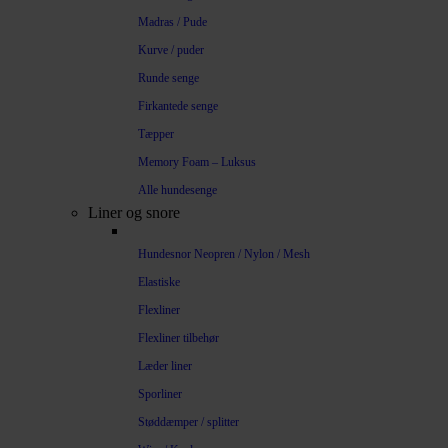
Madras / Pude
Kurve / puder
Runde senge
Firkantede senge
Tæpper
Memory Foam – Luksus
Alle hundesenge
Liner og snore
Hundesnor Neopren / Nylon / Mesh
Elastiske
Flexliner
Flexliner tilbehør
Læder liner
Sporliner
Støddæmper / splitter