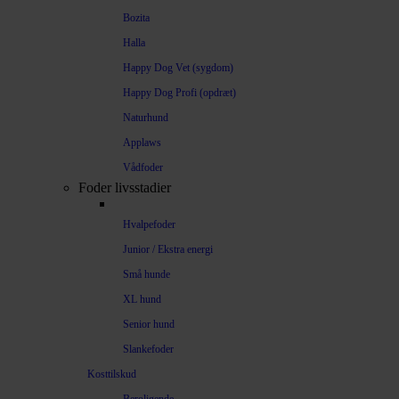
Bozita
Halla
Happy Dog Vet (sygdom)
Happy Dog Profi (opdræt)
Naturhund
Applaws
Vådfoder
Foder livsstadier
Hvalpefoder
Junior / Ekstra energi
Små hunde
XL hund
Senior hund
Slankefoder
Kosttilskud