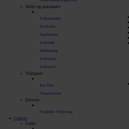
Understøtning af gamle led
Skåle og automater
Foderautomater
Slowfeeder
Vandfontæne
Foderskåle
Skålunderlag
Foderspand
Foderskovl
Transport
Kat i bilen
Transportkasser
Diverse
Fnugruller / Hårfjerning
Gnaver
Foder