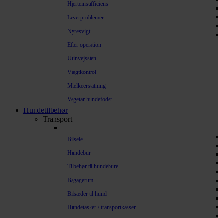
Hjerteinsufficiens
Leverproblemer
Nyresvigt
Efter operation
Urinvejssten
Vægtkontrol
Mælkeerstatning
Vegetar hundefoder
Hundetilbehør
Transport
Bilsele
Hundebur
Tilbehør til hundebure
Bagagerum
Bilsæder til hund
Hundetasker / transportkasser