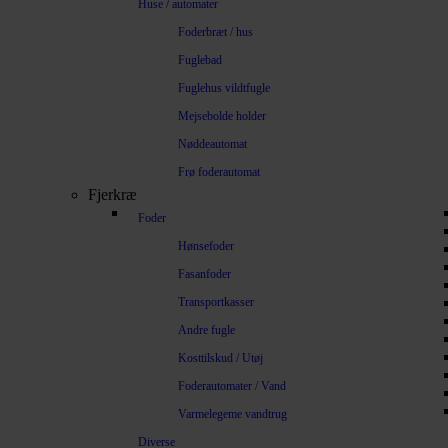
Huse / automater
Foderbræt / hus
Fuglebad
Fuglehus vildtfugle
Mejsebolde holder
Nøddeautomat
Frø foderautomat
Fjerkræ
Foder
Hønsefoder
Fasanfoder
Transportkasser
Andre fugle
Kosttilskud / Utøj
Foderautomater / Vand
Varmelegeme vandtrug
Diverse