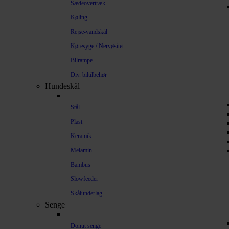
Sædeovertræk
Køling
Rejse-vandskål
Køresyge / Nervøsitet
Bilrampe
Div. biltilbehør
Hundeskål
Stål
Plast
Keramik
Melamin
Bambus
Slowfeeder
Skålunderlag
Senge
Donut senge