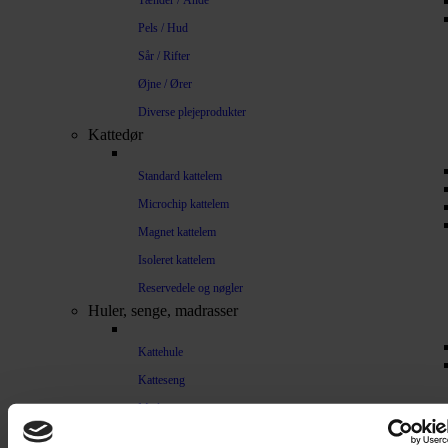
Tænder / Ånde
Pels / Hud
Sår / Rifter
Øjne / Ører
Diverse plejeprodukter
Kattedør
Standard kattelem
Microchip kattelem
Magnet kattelem
Isoleret kattelem
Reservedele og nøgler
Huler, senge, madrasser
Kattehule
Katteseng
Madrasser
Træning