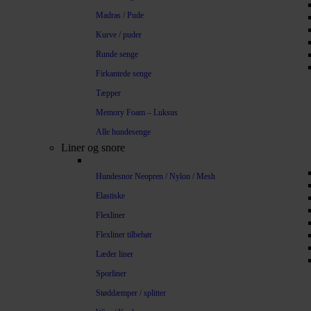
Madras / Pude
Kurve / puder
Runde senge
Firkantede senge
Tæpper
Memory Foam – Luksus
Alle hundesenge
Liner og snore
Hundesnor Neopren / Nylon / Mesh
Elastiske
Flexliner
Flexliner tilbehør
Læder liner
Sporliner
Støddæmper / splitter