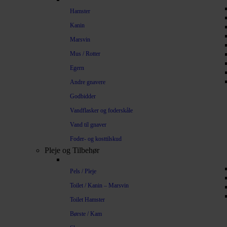
Hamster
Kanin
Marsvin
Mus / Rotter
Egern
Andre gnavere
Godbidder
Vandflasker og foderskåle
Vand til gnaver
Foder- og kosttilskud
Pleje og Tilbehør
Pels / Pleje
Toilet / Kanin – Marsvin
Toilet Hamster
Børste / Kam