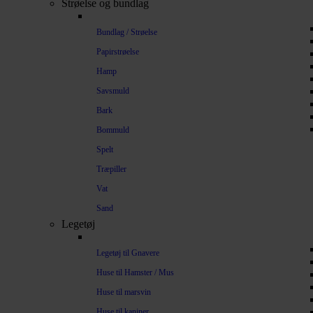
Strøelse og bundlag
Bundlag / Strøelse
Papirstrøelse
Hamp
Savsmuld
Bark
Bommuld
Spelt
Træpiller
Vat
Sand
Legetøj
Legetøj til Gnavere
Huse til Hamster / Mus
Huse til marsvin
Huse til kaniner