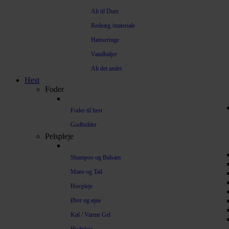
Alt til Duer
Redeæg /materiale
Hønseringe
Vandbaljer
Alt det andet
Hest
Foder
Foder til hest
Godbidder
Pelspleje
Shampoo og Balsam
Mane og Tail
Hovpleje
Ører og øjne
Køl / Varme Gel