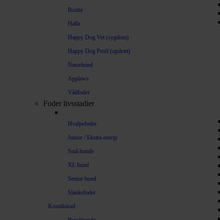
Bozita
Halla
Happy Dog Vet (sygdom)
Happy Dog Profi (opdræt)
Naturhund
Applaws
Vådfoder
Foder livsstadier
Hvalpefoder
Junior / Ekstra energi
Små hunde
XL hund
Senior hund
Slankefoder
Kosttilskud