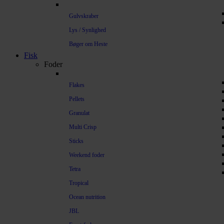
Gulvskraber
Lys / Synlighed
Bøger om Heste
Fisk
Foder
Flakes
Pellets
Granulat
Multi Crisp
Sticks
Weekend foder
Tetra
Tropical
Ocean nutrition
JBL