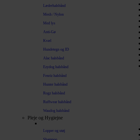
Læderhalsbånd
Mesh / Nylon
Med lys
Anti-Gø
Kvæl
Hundetegn og ID
Alac halsbånd
Ezydog halsbånd
Fenriz halsbånd
Hunter halsbånd
Rogz halsbånd
Ruffwear halsbånd
Waudog halsbånd
Pleje og Hygiejne
Lopper og utøj
Shampoo