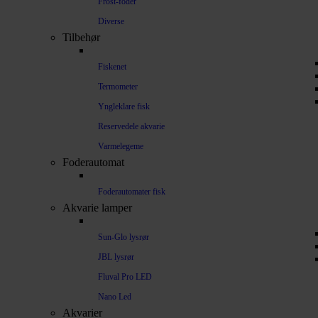
Frost-foder
Diverse
Tilbehør
Fiskenet
Termometer
Yngleklare fisk
Reservedele akvarie
Varmelegeme
Foderautomat
Foderautomater fisk
Akvarie lamper
Sun-Glo lysrør
JBL lysrør
Fluval Pro LED
Nano Led
Akvarier