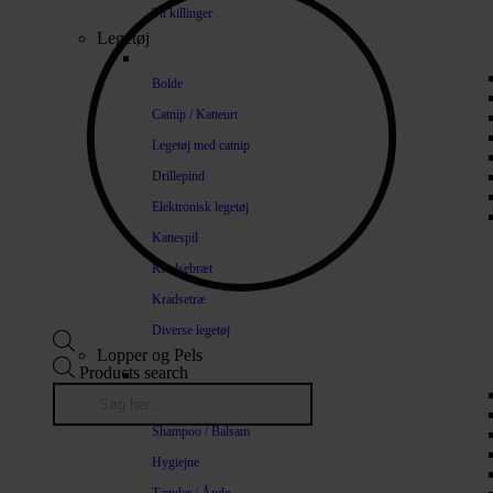
Til killinger
Legetøj
Bolde
Catnip / Katteurt
Legetøj med catnip
Drillepind
Elektronisk legetøj
Kattespil
Kradsebræt
Kradsetræ
Diverse legetøj
Lopper og Pels
Products search
Naturlige loppemidler
Shampoo / Balsam
Hygiejne