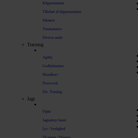
Klippemaskine
Tilbehør til klippemaskiner
Hårtørre
Trimmeknive
Diverse andet
Træning
Agility
Godbidstasker
Mundkurv
Nosework
Div. Træning
Jagt
Fløjte
Jagtudstyr hund
Lys / Synlighed
Til ejeren / Diverse