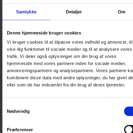
Lydighed
Samtykke
Detaljer
Om
Sikkerhed
Halsbånd og seler
Denne hjemmeside bruger cookies
Halsbånd
Vi bruger cookies til at tilpasse vores indhold og annoncer, til
Halsbånd med lys
vise dig funktioner til sociale medier og til at analysere vores
Seler / Liner
trafik. Vi deler også oplysninger om din brug af vores
Kattetegn
hjemmeside med vores partnere inden for sociale medier,
Kattetoilet
annonceringspartnere og analysepartnere. Vores partnere k
kombinere disse data med andre oplysninger, du har givet d
Kattetoilet
eller som de har indsamlet fra din brug af deres tjenester.
Selvrensende toilet
Sandmåtter
Grusskovl
Samtykkevalg
Nødvendig
Luftrenser / Lugtfjerner
Affaldsposer
Kattegrus
Præferencer