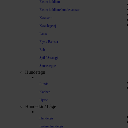
Ekstra holdbart
Ekstra holdbare hundebamser
Kastearm
Kastelegetøj
Latex
Plys / Bamser
Reb
Spil / Strategi
Snusetæppe
Hundetegn
Runde
Kødben
Hjerte
Hundedør / Låge
Hundedør
Isoleret hundedør