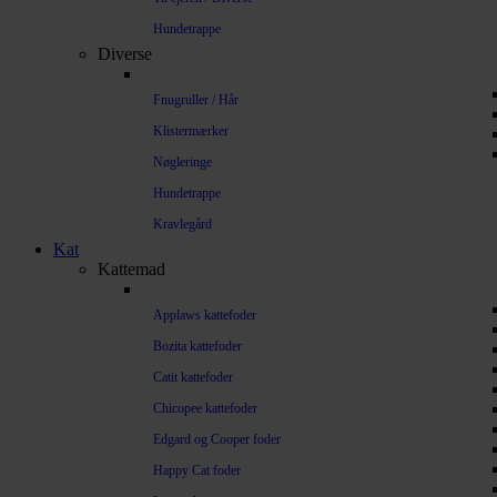
Hundetrappe
Diverse
Fnugruller / Hår
Klistermærker
Nøgleringe
Hundetrappe
Kravlegård
Kat
Kattemad
Applaws kattefoder
Bozita kattefoder
Catit kattefoder
Chicopee kattefoder
Edgard og Cooper foder
Happy Cat foder