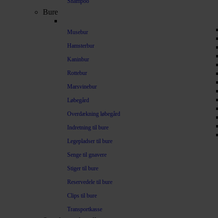
Shampoo
Bure
Musebur
Hamsterbur
Kaninbur
Rottebur
Marsvinebur
Løbegård
Overdækning løbegård
Indretning til bure
Legepladser til bure
Senge til gnavere
Stiger til bure
Reservedele til bure
Clips til bure
Transportkasse