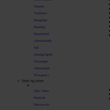
Tunneler
Træklodser
Hængekøje
Kaninhop
Hamsterbold
Aktivitetsbolde
Spil
Spiseligt legetøj
Snusetæppe
Aktivitetshjul
Til at gnave i
Seler og snore
Seler / Snore
Kaninsele
Marsvin-sele