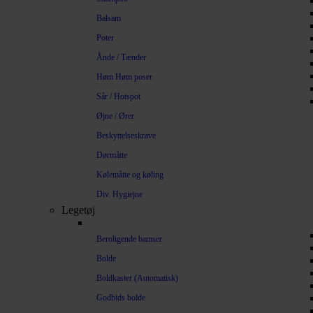
Balsam
Poter
Ånde / Tænder
Høm Høm poser
Sår / Hotspot
Øjne / Ører
Beskyttelseskrave
Dørmåtte
Kølemåtte og køling
Div. Hygiejne
Legetøj
Beroligende bamser
Bolde
Boldkaster (Automatisk)
Godbids bolde