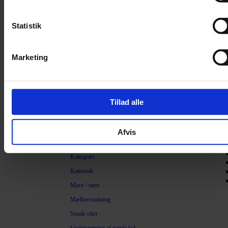
Filter
Trimning
Statistik
Børster
Kamme
Marketing
Sakse
Neglesakse
Klippemaskine
Tillad alle
Kosttilskud
Beroligende
Afvis
Energiboost
Kattegræs
Kattemalt
Mave / tarm
Mælkeerstatning
Sunde olier