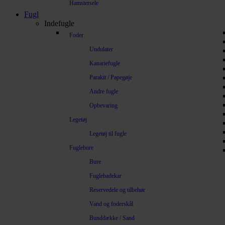
Hamstersele
Fugl
Indefugle
Foder
Undulater
Kanariefugle
Parakit / Papegøje
Andre fugle
Opbevaring
Legetøj
Legetøj til fugle
Fuglebure
Bure
Fuglebadekar
Reservedele og tilbehør
Vand og foderskål
Bunddække / Sand