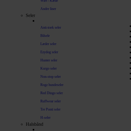
Wire / Kæde
Andre liner
Seler
Anti-træk seler
Bilsele
Læder seler
Ezydog seler
Hunter seler
Kurgo seler
Non-stop seler
Rogz hundeseler
Red Dingo seler
Ruffwear seler
Tre Ponti seler
H-seler
Halsbånd