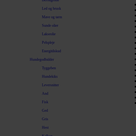
Beroligende
Led og brusk
Mave og tarm
Sunde olier
Lakseolie
Pelspleje
Energitilskud
Hundegodbidder
Tyggeben
Hundekiks
Leversnitter
And
Fisk
Ged
Gris
Hest