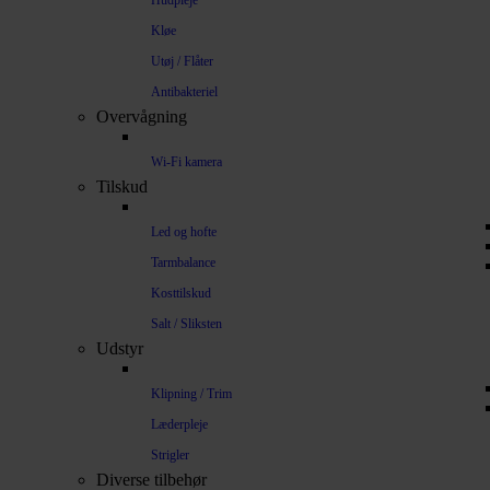
Hudpleje
Kløe
Utøj / Flåter
Antibakteriel
Overvågning
Wi-Fi kamera
Tilskud
Led og hofte
Tarmbalance
Kosttilskud
Salt / Sliksten
Udstyr
Klipning / Trim
Læderpleje
Strigler
Diverse tilbehør