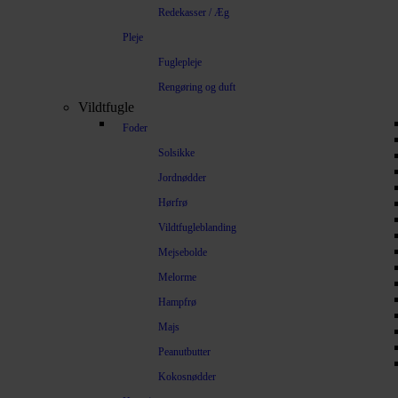
Redekasser / Æg
Pleje
Fuglepleje
Rengøring og duft
Vildtfugle
Foder
Solsikke
Jordnødder
Hørfrø
Vildtfugleblanding
Mejsebolde
Melorme
Hampfrø
Majs
Peanutbutter
Kokosnødder