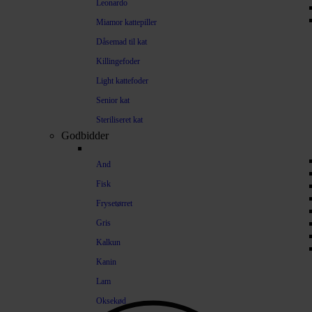
Leonardo
Miamor kattepiller
Dåsemad til kat
Killingefoder
Light kattefoder
Senior kat
Steriliseret kat
Godbidder
And
Fisk
Frysetørret
Gris
Kalkun
Kanin
Lam
Oksekød