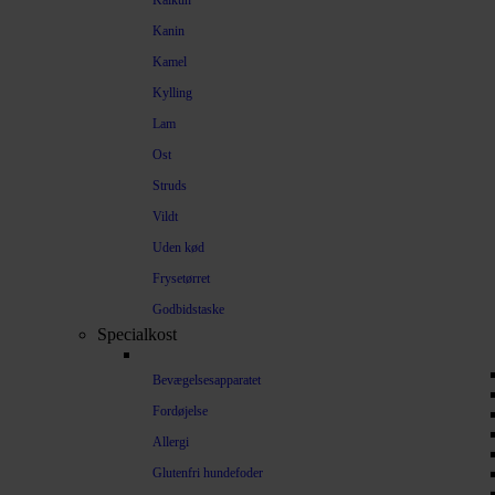
Kalkun
Kanin
Kamel
Kylling
Lam
Ost
Struds
Vildt
Uden kød
Frysetørret
Godbidstaske
Specialkost
Bevægelsesapparatet
Fordøjelse
Allergi
Glutenfri hundefoder