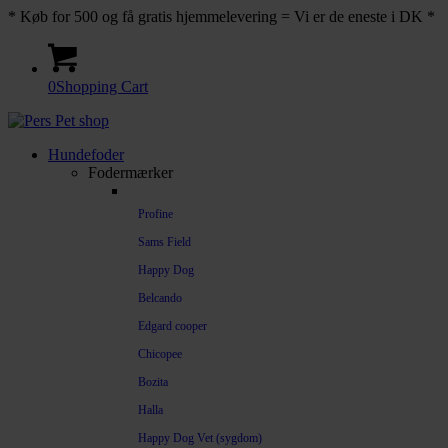
* Køb for 500 og få gratis hjemmelevering = Vi er de eneste i DK *
0
Shopping Cart
Hundefoder
Fodermærker
Profine
Sams Field
Happy Dog
Belcando
Edgard cooper
Chicopee
Bozita
Halla
Happy Dog Vet (sygdom)