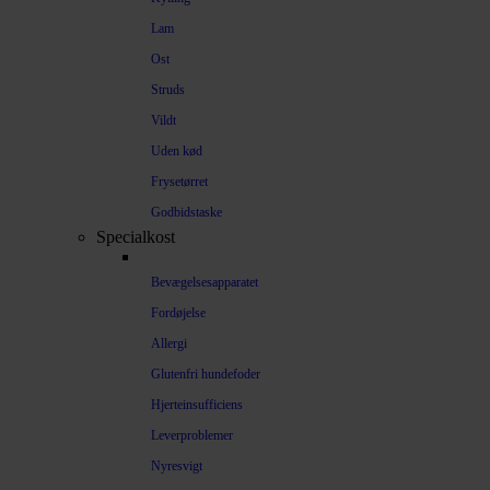
Lam
Ost
Struds
Vildt
Uden kød
Frysetørret
Godbidstaske
Specialkost
Bevægelsesapparatet
Fordøjelse
Allergi
Glutenfri hundefoder
Hjerteinsufficiens
Leverproblemer
Nyresvigt