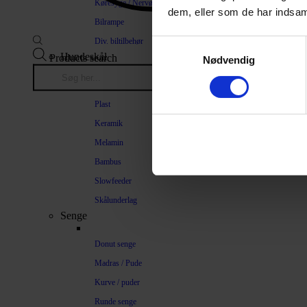
Køresyge / Nervøsitet
dem, eller som de har indsaml
Bilrampe
Div. biltilbehør
Samtykkevalg
Hundeskål
Products search
Nødvendig
Stål
Plast
Keramik
Melamin
Bambus
Slowfeeder
Skålunderlag
Senge
Donut senge
Madras / Pude
Kurve / puder
Runde senge