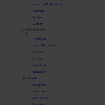
Happy Dog Profi (opdræt)
Naturhund
Applaws
Vådfoder
Foder livsstadier
Hvalpefoder
Junior / Ekstra energi
Små hunde
XL hund
Senior hund
Slankefoder
Kosttilskud
Beroligende
Led og brusk
Mave og tarm
Sunde olier