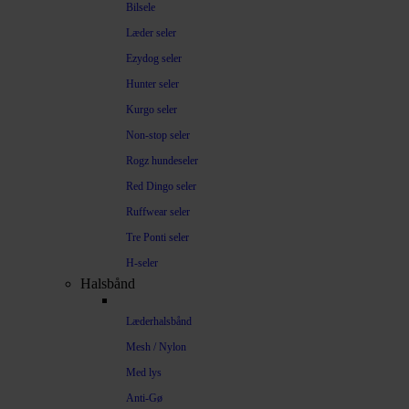
Bilsele
Læder seler
Ezydog seler
Hunter seler
Kurgo seler
Non-stop seler
Rogz hundeseler
Red Dingo seler
Ruffwear seler
Tre Ponti seler
H-seler
Halsbånd
Læderhalsbånd
Mesh / Nylon
Med lys
Anti-Gø