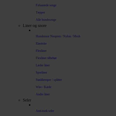
Firkantede senge
Tæpper
Alle hundesenge
Liner og snore
Hundesnor Neopren / Nylon / Mesh
Elastiske
Flexliner
Flexliner tilbehør
Læder liner
Sporliner
Støddæmper / splitter
Wire / Kæde
Andre liner
Seler
Anti-træk seler