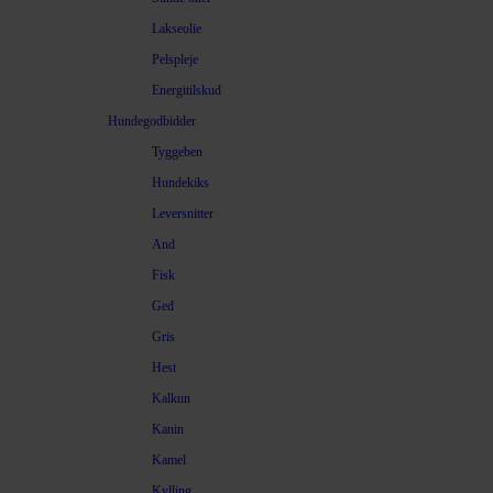
Lakseolie
Pelspleje
Energitilskud
Hundegodbidder
Tyggeben
Hundekiks
Leversnitter
And
Fisk
Ged
Gris
Hest
Kalkun
Kanin
Kamel
Kylling