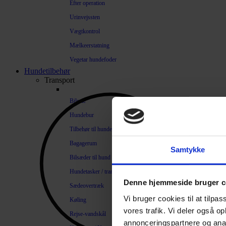
Efter operation
Urinvejssten
Vægtkontrol
Mælkeerstatning
Vegetar hundefoder
Hundetilbehør
Transport
Bilsele
Hundebur
Tilbehør til hundebure
Bagagerum
Samtykke
Bilsæder til hund
Hundetasker / transportkasser
Denne hjemmeside bruger c
Sædeovertræk
Vi bruger cookies til at tilpas
Køling
vores trafik. Vi deler også 
Rejse-vandskål
annonceringspartnere og anal