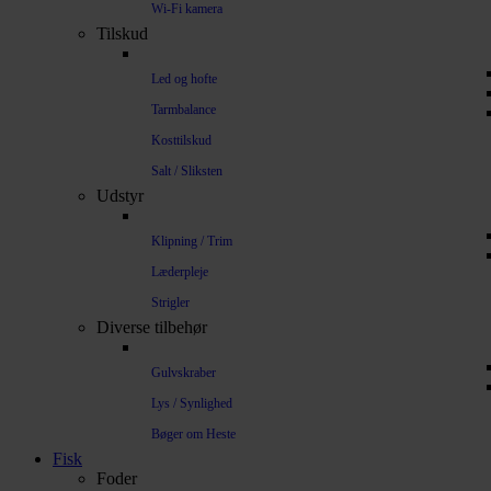
Wi-Fi kamera
Tilskud
Led og hofte
Tarmbalance
Kosttilskud
Salt / Sliksten
Udstyr
Klipning / Trim
Læderpleje
Strigler
Diverse tilbehør
Gulvskraber
Lys / Synlighed
Bøger om Heste
Fisk
Foder