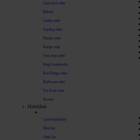
Anti-træk seler
Bilsele
Læder seler
Ezydog seler
Hunter seler
Kurgo seler
Non-stop seler
Rogz hundeseler
Red Dingo seler
Ruffwear seler
Tre Ponti seler
H-seler
Halsbånd
Læderhalsbånd
Med lys
Anti-Gø