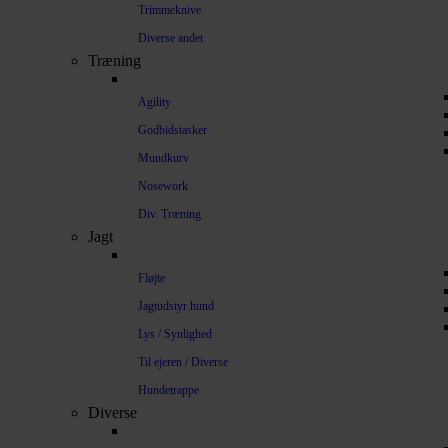
Trimmeknive
Diverse andet
Træning
Agility
Godbidstasker
Mundkurv
Nosework
Div. Træning
Jagt
Fløjte
Jagtudstyr hund
Lys / Synlighed
Til ejeren / Diverse
Hundetrappe
Diverse