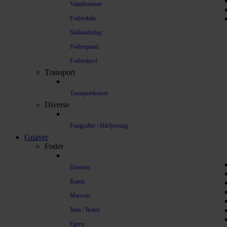
Vandfontæne
Foderskåle
Skålunderlag
Foderspand
Foderskovl
Transport
Transportkasser
Diverse
Fnugruller / Hårfjerning
Gnaver
Foder
Hamster
Kanin
Marsvin
Mus / Rotter
Egern