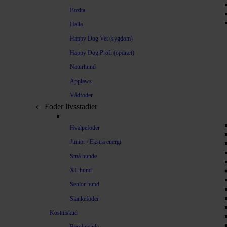
Bozita
Halla
Happy Dog Vet (sygdom)
Happy Dog Profi (opdræt)
Naturhund
Applaws
Vådfoder
Foder livsstadier
Hvalpefoder
Junior / Ekstra energi
Små hunde
XL hund
Senior hund
Slankefoder
Kosttilskud