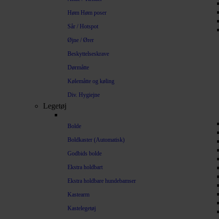
Høm Høm poser
Sår / Hotspot
Øjne / Ører
Beskyttelseskrave
Dørmåtte
Kølemåtte og køling
Div. Hygiejne
Legetøj
Bolde
Boldkaster (Automatisk)
Godbids bolde
Ekstra holdbart
Ekstra holdbare hundebamser
Kastearm
Kastelegetøj