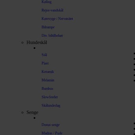
Køling
Rejse-vandskål
Køresyge / Nervøsitet
Bilrampe
Div. biltilbehør
Hundeskål
Stål
Plast
Keramik
Melamin
Bambus
Slowfeeder
Skålunderlag
Senge
Donut senge
Madras / Pude