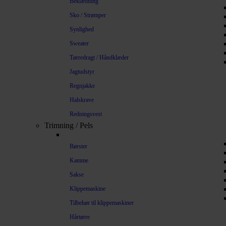
Beklædning
Sko / Strømper
Synlighed
Sweater
Tørredragt / Håndklæder
Jagtudstyr
Regnjakke
Halskrave
Redningsvest
Trimning / Pels
Børster
Kamme
Sakse
Klippemaskine
Tilbehør til klippemaskiner
Hårtørre