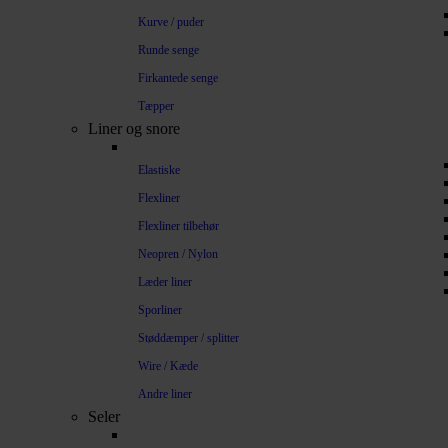
Kurve / puder
Runde senge
Firkantede senge
Tæpper
Liner og snore
Elastiske
Flexliner
Flexliner tilbehør
Neopren / Nylon
Læder liner
Sporliner
Støddæmper / splitter
Wire / Kæde
Andre liner
Seler