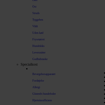
Lam
Ost
Struds
Tyggeben
Vildt
Uden kød
Frysetørret
Hundekiks
Leversnitter
Godbidstaske
Specialkost
Bevægelsesapparatet
Fordøjelse
Allergi
Glutenfri hundefoder
Hjerteinsufficiens