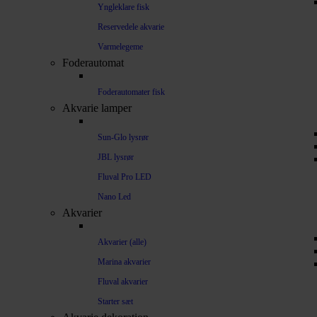
Yngleklare fisk
Reservedele akvarie
Varmelegeme
Foderautomat
Foderautomater fisk
Akvarie lamper
Sun-Glo lysrør
JBL lysrør
Fluval Pro LED
Nano Led
Akvarier
Akvarier (alle)
Marina akvarier
Fluval akvarier
Starter sæt