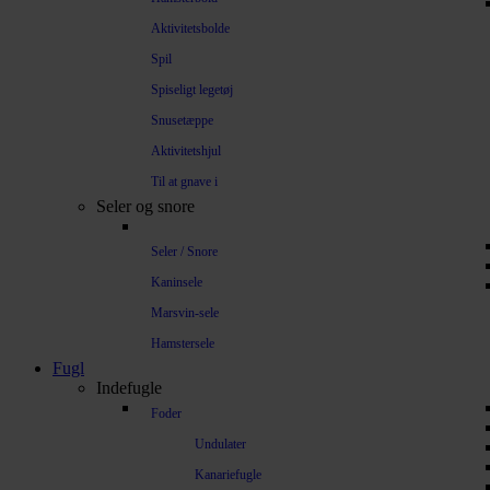
Aktivitetsbolde
Spil
Spiseligt legetøj
Snusetæppe
Aktivitetshjul
Til at gnave i
Seler og snore
Seler / Snore
Kaninsele
Marsvin-sele
Hamstersele
Fugl
Indefugle
Foder
Undulater
Kanariefugle