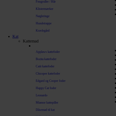
Fnugruller / Hår
Klistermærker
Nøgleringe
Hundetrappe
Kravlegård
Kat
Kattemad
Applaws kattefoder
Bozita kattefoder
Catit kattefoder
Chicopee kattefoder
Edgard og Cooper foder
Happy Cat foder
Leonardo
Miamor kattepiller
Dåsemad til kat