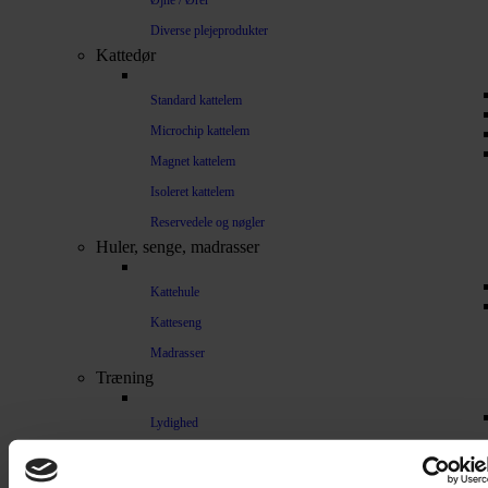
Øjne / Ører
Diverse plejeprodukter
Kattedør
Standard kattelem
Microchip kattelem
Magnet kattelem
Isoleret kattelem
Reservedele og nøgler
Huler, senge, madrasser
Kattehule
Katteseng
Madrasser
Træning
Lydighed
Sikkerhed
Halsbånd og seler