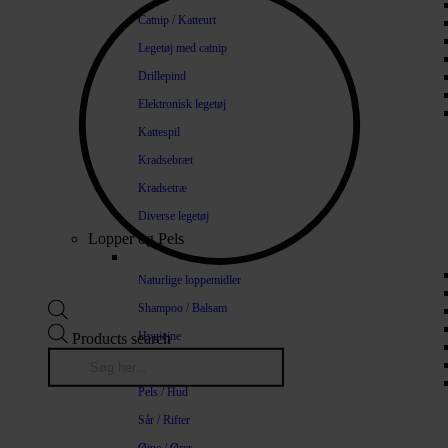
Catnip / Katteurt
Legetøj med catnip
Drillepind
Elektronisk legetøj
Kattespil
Kradsebræt
Kradsetræ
Diverse legetøj
Lopper og Pels
Naturlige loppemidler
Shampoo / Balsam
Hygiejne
Products search
Tænder / Ånde
Pels / Hud
Sår / Rifter