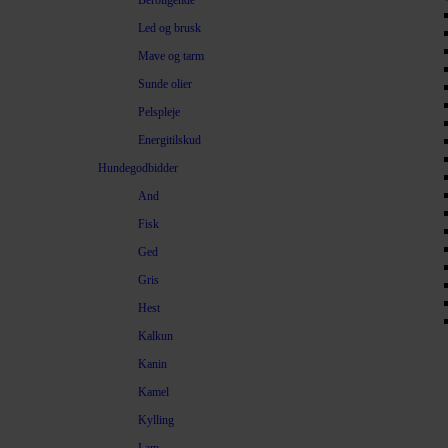
Beroligende
Led og brusk
Mave og tarm
Sunde olier
Pelspleje
Energitilskud
Hundegodbidder
And
Fisk
Ged
Gris
Hest
Kalkun
Kanin
Kamel
Kylling