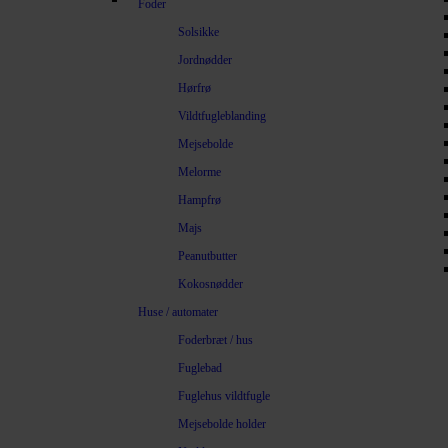
Foder
Solsikke
Jordnødder
Hørfrø
Vildtfugleblanding
Mejsebolde
Melorme
Hampfrø
Majs
Peanutbutter
Kokosnødder
Huse / automater
Foderbræt / hus
Fuglebad
Fuglehus vildtfugle
Mejsebolde holder