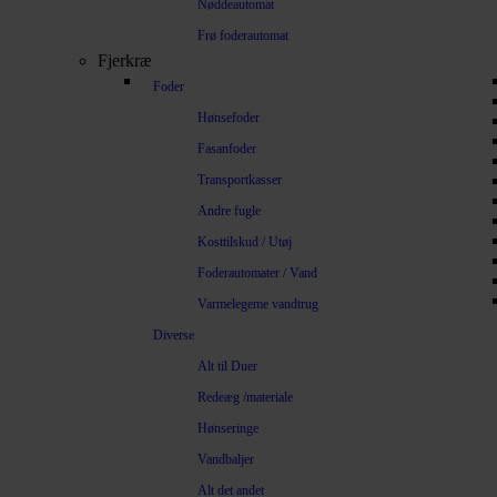
Nøddeautomat
Frø foderautomat
Fjerkræ
Foder
Hønsefoder
Fasanfoder
Transportkasser
Andre fugle
Kosttilskud / Utøj
Foderautomater / Vand
Varmelegeme vandtrug
Diverse
Alt til Duer
Redeæg /materiale
Hønseringe
Vandbaljer
Alt det andet