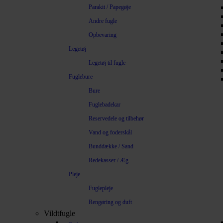
Parakit / Papegøje
Andre fugle
Opbevaring
Legetøj
Legetøj til fugle
Fuglebure
Bure
Fuglebadekar
Reservedele og tilbehør
Vand og foderskål
Bunddække / Sand
Redekasser / Æg
Pleje
Fuglepleje
Rengøring og duft
Vildtfugle