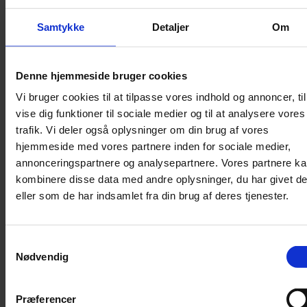
Halsbånd
Samtykke
Detaljer
Om
Halsbånd med lys
Seler / Liner
Denne hjemmeside bruger cookies
Kattetegn
Kattetoilet
Vi bruger cookies til at tilpasse vores indhold og annoncer, til
vise dig funktioner til sociale medier og til at analysere vores
Kattetoilet
trafik. Vi deler også oplysninger om din brug af vores
Selvrensende toilet
hjemmeside med vores partnere inden for sociale medier,
annonceringspartnere og analysepartnere. Vores partnere k
Sandmåtter
kombinere disse data med andre oplysninger, du har givet d
Grusskovl
eller som de har indsamlet fra din brug af deres tjenester.
Luftrenser / Lugtfjerner
Affaldsposer
Kattegrus
Samtykkevalg
Trimning
Nødvendig
Børster
Præferencer
Kamme