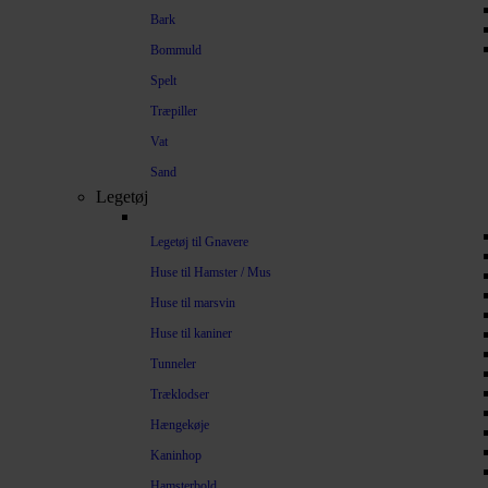
Bark
Bommuld
Spelt
Træpiller
Vat
Sand
Legetøj
Legetøj til Gnavere
Huse til Hamster / Mus
Huse til marsvin
Huse til kaniner
Tunneler
Træklodser
Hængekøje
Kaninhop
Hamsterbold