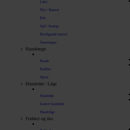
Latex
Plys / Bamser
Reb
Spil / Strategi
Beroligende bamser
Snusetæppe
Hundetegn
Runde
Kødben
Hjerte
Hundedør / Låge
Hundedør
Isoleret hundedør
Hundelåge
Frakker og sko