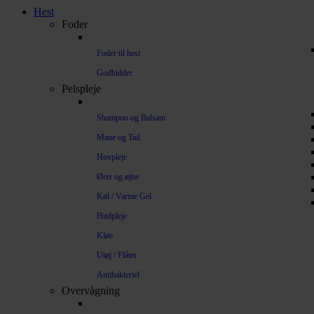
Hest
Foder
Foder til hest
Godbidder
Pelspleje
Shampoo og Balsam
Mane og Tail
Hovpleje
Ører og øjne
Køl / Varme Gel
Hudpleje
Kløe
Utøj / Flåter
Antibakteriel
Overvågning