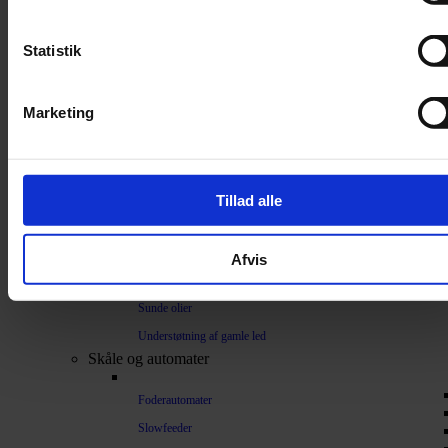
Sakse
Neglesakse
Statistik
Klippemaskine
Kosttilskud
Marketing
Beroligende
Energiboost
Kattegræs
Tillad alle
Kattemalt
Mave / tarm
Afvis
Mælkeerstatning
Sunde olier
Understøtning af gamle led
Skåle og automater
Foderautomater
Slowfeeder