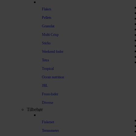
Flakes
Pellets
Granulat
Multi Crisp
Sticks
Weekend foder
Tetra
Tropical
Ocean nutrition
JBL
Frost-foder
Diverse
Tilbehør
Fiskenet
Termometer