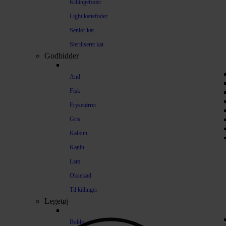
Killingefoder
Light kattefoder
Senior kat
Steriliseret kat
Godbidder
And
Fisk
Frysetørret
Gris
Kalkun
Kanin
Lam
Oksekød
Til killinger
Legetøj
Bolde