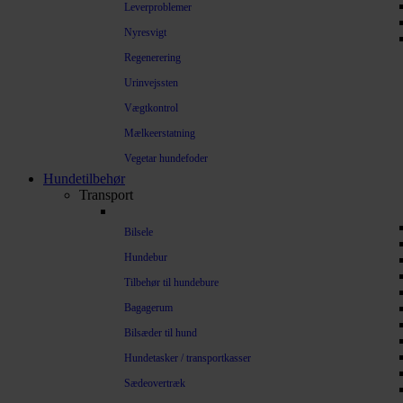
Leverproblemer
Nyresvigt
Regenerering
Urinvejssten
Vægtkontrol
Mælkeerstatning
Vegetar hundefoder
Hundetilbehør
Transport
Bilsele
Hundebur
Tilbehør til hundebure
Bagagerum
Bilsæder til hund
Hundetasker / transportkasser
Sædeovertræk