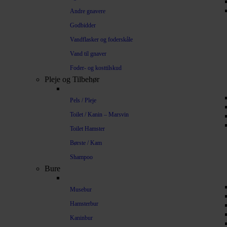
Andre gnavere
Godbidder
Vandflasker og foderskåle
Vand til gnaver
Foder- og kosttilskud
Pleje og Tilbehør
Pels / Pleje
Toilet / Kanin – Marsvin
Toilet Hamster
Børste / Kam
Shampoo
Bure
Musebur
Hamsterbur
Kaninbur