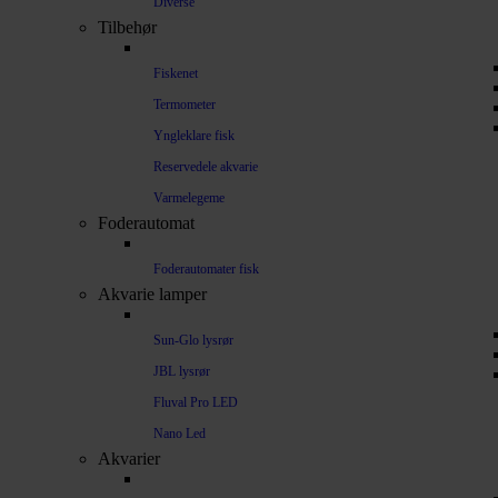
Diverse
Tilbehør
Fiskenet
Termometer
Yngleklare fisk
Reservedele akvarie
Varmelegeme
Foderautomat
Foderautomater fisk
Akvarie lamper
Sun-Glo lysrør
JBL lysrør
Fluval Pro LED
Nano Led
Akvarier