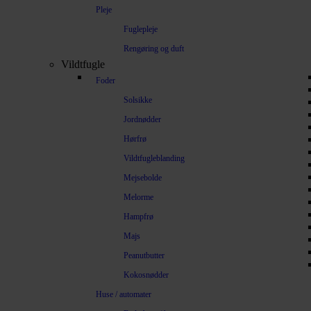
Pleje
Fuglepleje
Rengøring og duft
Vildtfugle
Foder
Solsikke
Jordnødder
Hørfrø
Vildtfugleblanding
Mejsebolde
Melorme
Hampfrø
Majs
Peanutbutter
Kokosnødder
Huse / automater