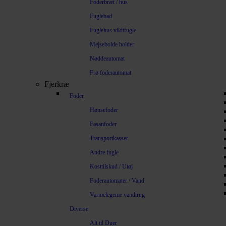
Foderbræt / hus
Fuglebad
Fuglehus vildtfugle
Mejsebolde holder
Nøddeautomat
Frø foderautomat
Fjerkræ
Foder
Hønsefoder
Fasanfoder
Transportkasser
Andre fugle
Kosttilskud / Utøj
Foderautomater / Vand
Varmelegeme vandtrug
Diverse
Alt til Duer