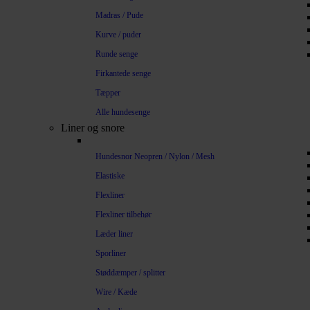
Madras / Pude
Kurve / puder
Runde senge
Firkantede senge
Tæpper
Alle hundesenge
Liner og snore
Hundesnor Neopren / Nylon / Mesh
Elastiske
Flexliner
Flexliner tilbehør
Læder liner
Sporliner
Støddæmper / splitter
Wire / Kæde