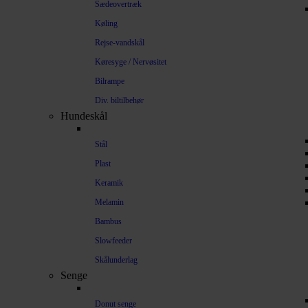
Sædeovertræk
Køling
Rejse-vandskål
Køresyge / Nervøsitet
Bilrampe
Div. biltilbehør
Hundeskål
Stål
Plast
Keramik
Melamin
Bambus
Slowfeeder
Skålunderlag
Senge
Donut senge