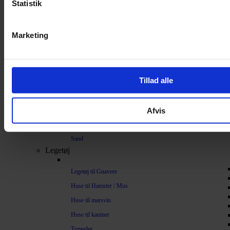
Statistik
Bundlag / Strøelse
Papirstrøelse
Marketing
Hamp
Savsmuld
Bark
Tillad alle
Bommuld
Spelt
Afvis
Træpiller
Vat
Sand
Legetøj
Legetøj til Gnavere
Huse til Hamster / Mus
Huse til marsvin
Huse til kaniner
Tunneler