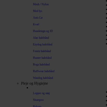
Mesh / Nylon
Med lys
Anti-Gø
Kvæl
Hundetegn og ID
Alac halsbånd
Ezydog halsbånd
Fenriz halsbånd
Hunter halsbånd
Rogz halsbånd
Ruffwear halsbånd
Waudog halsbånd
Pleje og Hygiejne
Lopper og utøj
Shampoo
Balsam