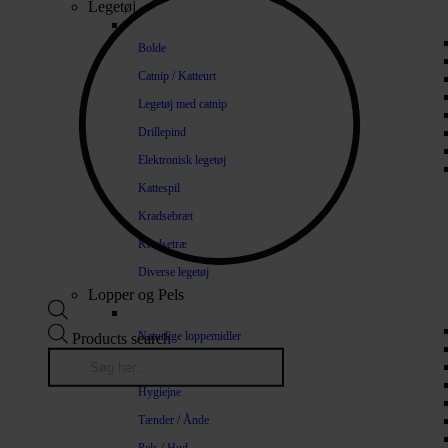
Legetøj
Bolde
Catnip / Katteurt
Legetøj med catnip
Drillepind
Elektronisk legetøj
Kattespil
Kradsebræt
Kradsetræ
Diverse legetøj
Lopper og Pels
Naturlige loppemidler
Products search
Shampoo / Balsam
Hygiejne
Tænder / Ånde