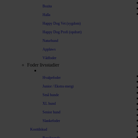
Bozita
Halla
Happy Dog Vet (sygdom)
Happy Dog Profi (opdræt)
Naturhund
Applaws
Vådfoder
Foder livsstadier
Hvalpefoder
Junior / Ekstra energi
Små hunde
XL hund
Senior hund
Slankefoder
Kosttilskud