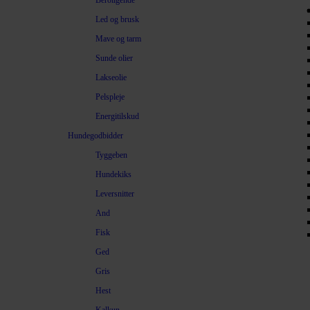
Beroligende
Led og brusk
Mave og tarm
Sunde olier
Lakseolie
Pelspleje
Energitilskud
Hundegodbidder
Tyggeben
Hundekiks
Leversnitter
And
Fisk
Ged
Gris
Hest