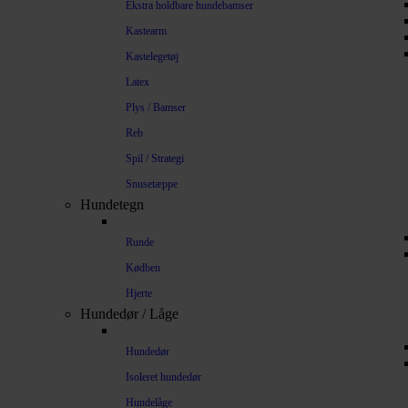
Ekstra holdbare hundebamser
Kastearm
Kastelegetøj
Latex
Plys / Bamser
Reb
Spil / Strategi
Snusetæppe
Hundetegn
Runde
Kødben
Hjerte
Hundedør / Låge
Hundedør
Isoleret hundedør
Hundelåge