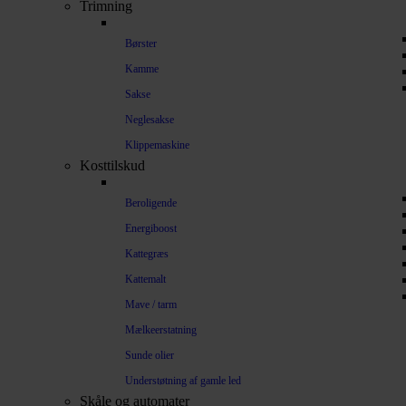
Trimning
Børster
Kamme
Sakse
Neglesakse
Klippemaskine
Kosttilskud
Beroligende
Energiboost
Kattegræs
Kattemalt
Mave / tarm
Mælkeerstatning
Sunde olier
Understøtning af gamle led
Skåle og automater