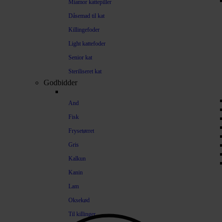
Miamor kattepiller
Dåsemad til kat
Killingefoder
Light kattefoder
Senior kat
Steriliseret kat
Godbidder
And
Fisk
Frysetørret
Gris
Kalkun
Kanin
Lam
Oksekød
Til killinger