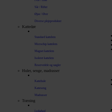
Pels / Hud
Sår / Rifter
Øjne / Ører
Diverse plejeprodukter
Kattedør
Standard kattelem
Microchip kattelem
Magnet kattelem
Isoleret kattelem
Reservedele og nøgler
Huler, senge, madrasser
Kattehule
Katteseng
Madrasser
Træning
Lydighed