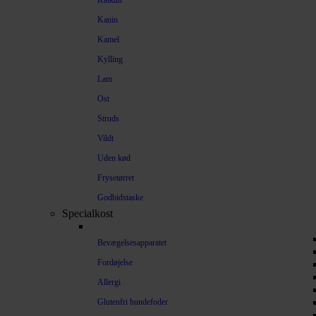
Kalkun
Kanin
Kamel
Kylling
Lam
Ost
Struds
Vildt
Uden kød
Frysetørret
Godbidstaske
Specialkost
Bevægelsesapparatet
Fordøjelse
Allergi
Glutenfri hundefoder