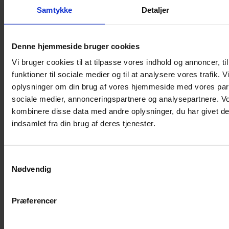
Samtykke
Detaljer
Musebur
Hamsterbur
Denne hjemmeside bruger cookies
Kaninbur
Vi bruger cookies til at tilpasse vores indhold og annoncer, til
Rottebur
funktioner til sociale medier og til at analysere vores trafik. 
Marsvinebur
oplysninger om din brug af vores hjemmeside med vores part
Løbegård
sociale medier, annonceringspartnere og analysepartnere. V
Overdækning løbegård
kombinere disse data med andre oplysninger, du har givet de
Indretning til bure
indsamlet fra din brug af deres tjenester.
Legepladser til bure
Senge til gnavere
Samtykkevalg
Stiger til bure
Nødvendig
Reservedele til bure
Clips til bure
Præferencer
Transportkasse
Strøelse og bundlag