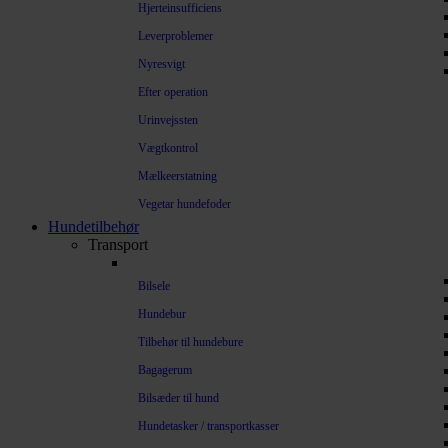
Hjerteinsufficiens
Leverproblemer
Nyresvigt
Efter operation
Urinvejssten
Vægtkontrol
Mælkeerstatning
Vegetar hundefoder
Hundetilbehør
Transport
Bilsele
Hundebur
Tilbehør til hundebure
Bagagerum
Bilsæder til hund
Hundetasker / transportkasser