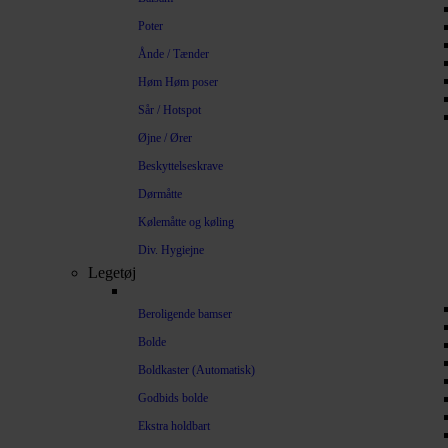
Poter
Ånde / Tænder
Høm Høm poser
Sår / Hotspot
Øjne / Ører
Beskyttelseskrave
Dørmåtte
Kølemåtte og køling
Div. Hygiejne
Legetøj
Beroligende bamser
Bolde
Boldkaster (Automatisk)
Godbids bolde
Ekstra holdbart