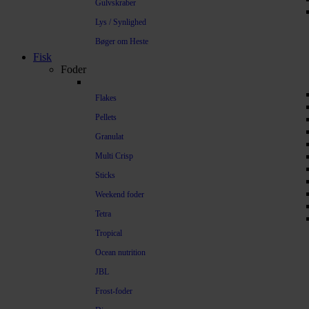
Gulvskraber
Lys / Synlighed
Bøger om Heste
Fisk
Foder
Flakes
Pellets
Granulat
Multi Crisp
Sticks
Weekend foder
Tetra
Tropical
Ocean nutrition
JBL
Frost-foder