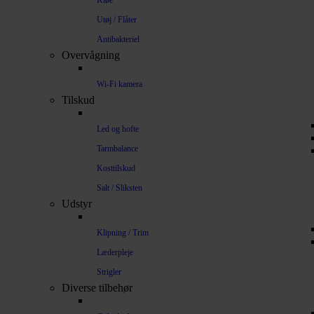
Kløe
Utøj / Flåter
Antibakteriel
Overvågning
Wi-Fi kamera
Tilskud
Led og hofte
Tarmbalance
Kosttilskud
Salt / Sliksten
Udstyr
Klipning / Trim
Læderpleje
Strigler
Diverse tilbehør