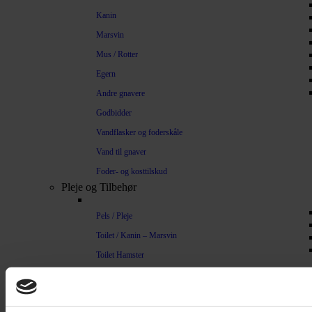
Kanin
Marsvin
Mus / Rotter
Egern
Andre gnavere
Godbidder
Vandflasker og foderskåle
Vand til gnaver
Foder- og kosttilskud
Pleje og Tilbehør
Pels / Pleje
Toilet / Kanin – Marsvin
Toilet Hamster
Børste / Kam
Shampoo
Bure