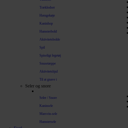
Træklodser
Hængekøje
Kaninhop
Hamsterbold
Aktivitetsbolde
Spil
Spiseligt legetøj
Snusetæppe
Aktivitetshjul
Til at gnave i
Seler og snore
Seler / Snore
Kaninsele
Marsvin-sele
Hamstersele