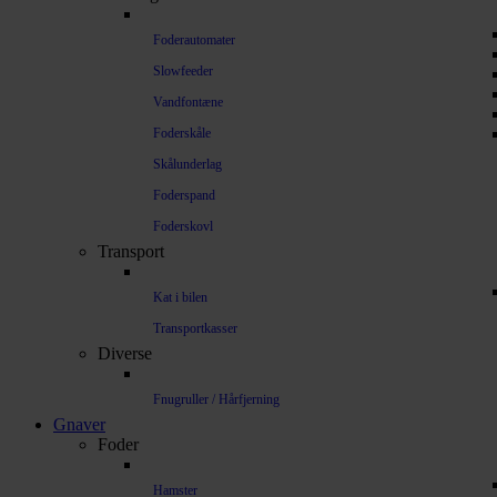
Foderautomater
Slowfeeder
Vandfontæne
Foderskåle
Skålunderlag
Foderspand
Foderskovl
Transport
Kat i bilen
Transportkasser
Diverse
Fnugruller / Hårfjerning
Gnaver
Foder
Hamster