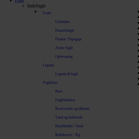
Fugl
Indefugle
Foder
Undulater
Kanariefugle
Parakit / Papegøje
Andre fugle
Opbevaring
Legetøj
Legetøj til fugle
Fuglebure
Bure
Fuglebadekar
Reservedele og tilbehør
Vand og foderskål
Bunddække / Sand
Redekasser / Æg