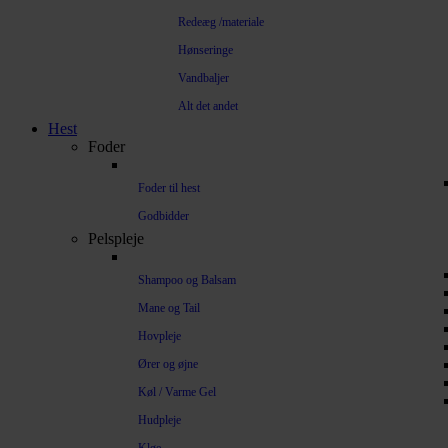
Redeæg /materiale
Hønseringe
Vandbaljer
Alt det andet
Hest
Foder
Foder til hest
Godbidder
Pelspleje
Shampoo og Balsam
Mane og Tail
Hovpleje
Ører og øjne
Køl / Varme Gel
Hudpleje