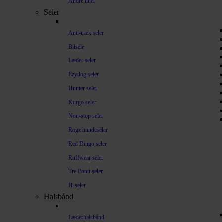
Andre liner
Seler
Anti-træk seler
Bilsele
Læder seler
Ezydog seler
Hunter seler
Kurgo seler
Non-stop seler
Rogz hundeseler
Red Dingo seler
Ruffwear seler
Tre Ponti seler
H-seler
Halsbånd
Læderhalsbånd