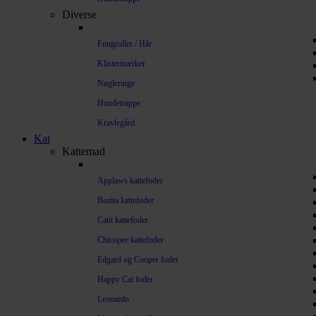
Diverse
Fnugruller / Hår
Klistermærker
Nøgleringe
Hundetrappe
Kravlegård
Kat
Kattemad
Applaws kattefoder
Bozita kattefoder
Catit kattefoder
Chicopee kattefoder
Edgard og Cooper foder
Happy Cat foder
Leonardo