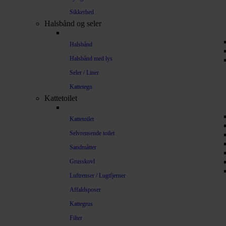
Sikkerhed
Halsbånd og seler
Halsbånd
Halsbånd med lys
Seler / Liner
Kattetegn
Kattetoilet
Kattetoilet
Selvrensende toilet
Sandmåtter
Grusskovl
Luftrenser / Lugtfjerner
Affaldsposer
Kattegrus
Filter