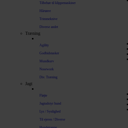
Tilbehør til klippemaskiner
Hårtørre
Trimmeknive
Diverse andet
Træning
Agility
Godbidstasker
Mundkurv
Nosework
Div. Træning
Jagt
Fløjte
Jagtudstyr hund
Lys / Synlighed
Til ejeren / Diverse
Hundetrappe