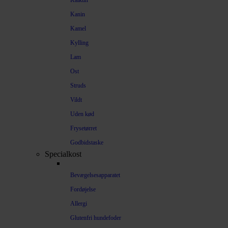
Kalkun
Kanin
Kamel
Kylling
Lam
Ost
Struds
Vildt
Uden kød
Frysetørret
Godbidstaske
Specialkost
Bevægelsesapparatet
Fordøjelse
Allergi
Glutenfri hundefoder