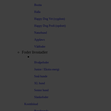
Bozita
Halla
Happy Dog Vet (sygdom)
Happy Dog Profi (opdræt)
Naturhund
Applaws
Vådfoder
Foder livsstadier
Hvalpefoder
Junior / Ekstra energi
Små hunde
XL hund
Senior hund
Slankefoder
Kosttilskud