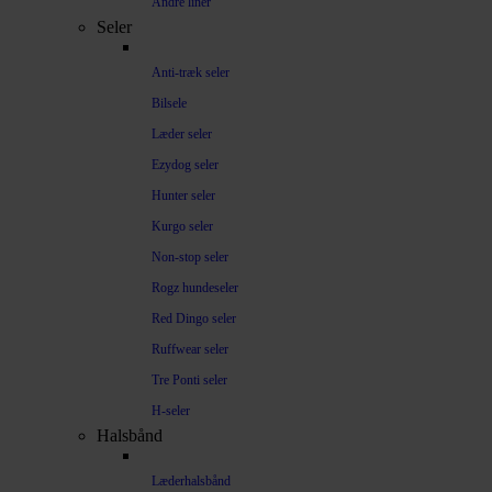
Andre liner
Seler
Anti-træk seler
Bilsele
Læder seler
Ezydog seler
Hunter seler
Kurgo seler
Non-stop seler
Rogz hundeseler
Red Dingo seler
Ruffwear seler
Tre Ponti seler
H-seler
Halsbånd
Læderhalsbånd