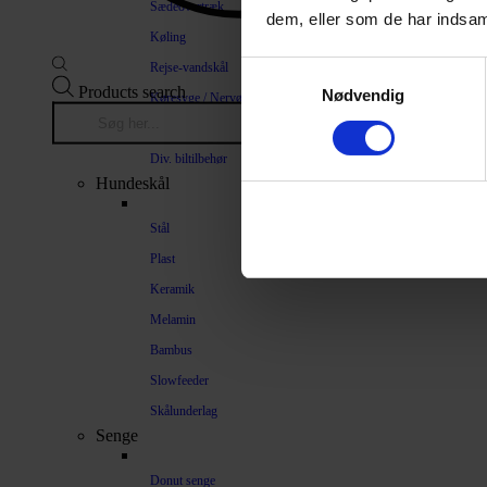
Sædeovertræk
dem, eller som de har indsaml
Køling
Rejse-vandskål
Samtykkevalg
Products search
Nødvendig
Køresyge / Nervøsitet
Bilrampe
Div. biltilbehør
Hundeskål
Stål
Plast
Keramik
Melamin
Bambus
Slowfeeder
Skålunderlag
Senge
Donut senge