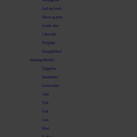
Beroligende
Led og brusk
Mave og tarm
Sunde olier
Lakseolie
Pelspleje
Energitilskud
Hundegodbidder
Tyggeben
Hundekiks
Leversnitter
And
Fisk
Ged
Gris
Hest