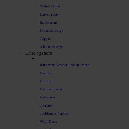
Madras / Pude
Kurve / puder
Runde senge
Firkantede senge
Tæpper
Alle hundesenge
Liner og snore
Hundesnor Neopren / Nylon / Mesh
Elastiske
Flexliner
Flexliner tilbehør
Læder liner
Sporliner
Støddæmper / splitter
Wire / Kæde