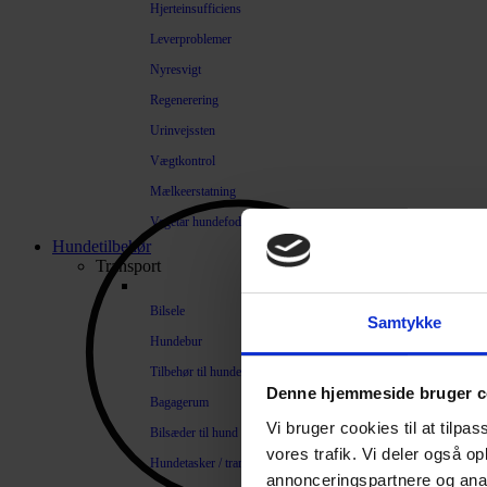
Hjerteinsufficiens
Leverproblemer
Nyresvigt
Regenerering
Urinvejssten
Vægtkontrol
Mælkeerstatning
Vegetar hundefoder
Hundetilbehør
Transport
Bilsele
Samtykke
Hundebur
Tilbehør til hundebure
Denne hjemmeside bruger c
Bagagerum
Vi bruger cookies til at tilpas
Bilsæder til hund
vores trafik. Vi deler også 
Hundetasker / transportkasser
annonceringspartnere og anal