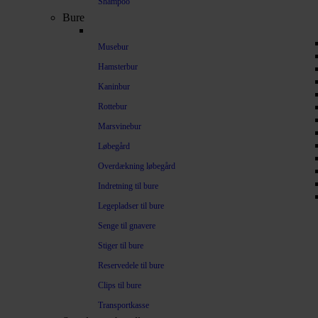
Shampoo
Bure
Musebur
Hamsterbur
Kaninbur
Rottebur
Marsvinebur
Løbegård
Overdækning løbegård
Indretning til bure
Legepladser til bure
Senge til gnavere
Stiger til bure
Reservedele til bure
Clips til bure
Transportkasse