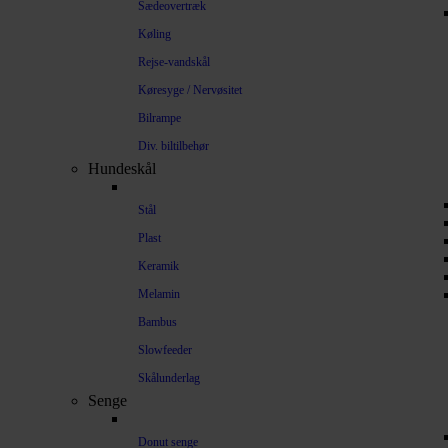
Sædeovertræk
Køling
Rejse-vandskål
Køresyge / Nervøsitet
Bilrampe
Div. biltilbehør
Hundeskål
Stål
Plast
Keramik
Melamin
Bambus
Slowfeeder
Skålunderlag
Senge
Donut senge