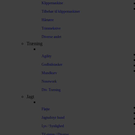
Klippemaskine
Tilbehør til klippemaskiner
Hårtørre
Trimmeknive
Diverse andet
Træning
Agility
Godbidstasker
Mundkurv
Nosework
Div. Træning
Jagt
Fløjte
Jagtudstyr hund
Lys / Synlighed
Til ejeren / Diverse