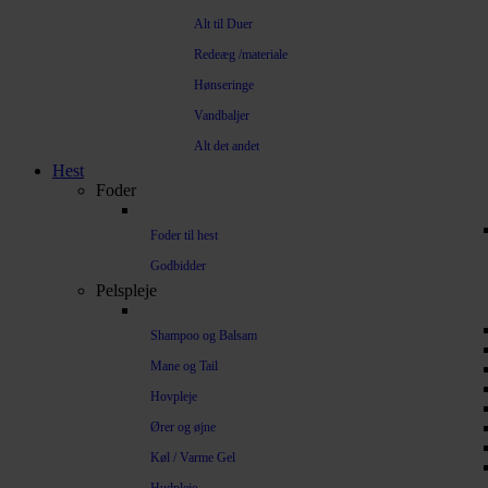
Alt til Duer
Redeæg /materiale
Hønseringe
Vandbaljer
Alt det andet
Hest
Foder
Foder til hest
Godbidder
Pelspleje
Shampoo og Balsam
Mane og Tail
Hovpleje
Ører og øjne
Køl / Varme Gel