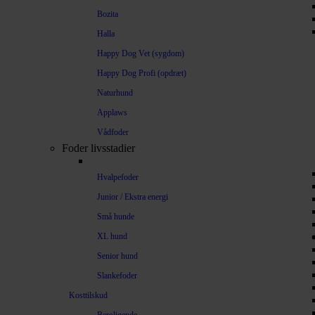
Bozita
Halla
Happy Dog Vet (sygdom)
Happy Dog Profi (opdræt)
Naturhund
Applaws
Vådfoder
Foder livsstadier
Hvalpefoder
Junior / Ekstra energi
Små hunde
XL hund
Senior hund
Slankefoder
Kosttilskud