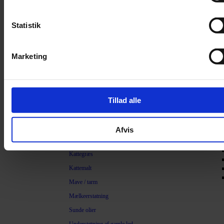
Filter
Trimning
Statistik
Børster
Kamme
Marketing
Sakse
Neglesakse
Klippemaskine
Tillad alle
Kosttilskud
Beroligende
Afvis
Energiboost
Kattegræs
Kattemalt
Mave / tarm
Mælkeerstatning
Sunde olier