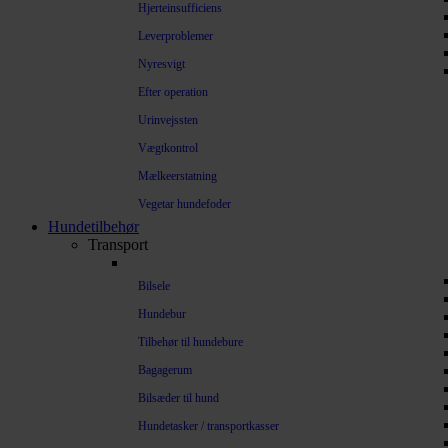
Hjerteinsufficiens
Leverproblemer
Nyresvigt
Efter operation
Urinvejssten
Vægtkontrol
Mælkeerstatning
Vegetar hundefoder
Hundetilbehør
Transport
Bilsele
Hundebur
Tilbehør til hundebure
Bagagerum
Bilsæder til hund
Hundetasker / transportkasser