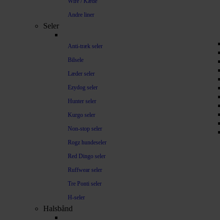
Wire / Kæde
Andre liner
Seler
Anti-træk seler
Bilsele
Læder seler
Ezydog seler
Hunter seler
Kurgo seler
Non-stop seler
Rogz hundeseler
Red Dingo seler
Ruffwear seler
Tre Ponti seler
H-seler
Halsbånd