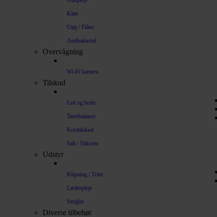
Hudpleje
Kløe
Utøj / Flåter
Antibakteriel
Overvågning
Wi-Fi kamera
Tilskud
Led og hofte
Tarmbalance
Kosttilskud
Salt / Sliksten
Udstyr
Klipning / Trim
Læderpleje
Strigler
Diverse tilbehør