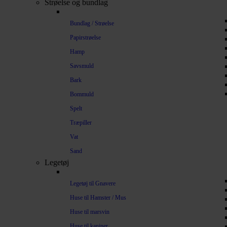
Strøelse og bundlag
Bundlag / Strøelse
Papirstrøelse
Hamp
Savsmuld
Bark
Bommuld
Spelt
Træpiller
Vat
Sand
Legetøj
Legetøj til Gnavere
Huse til Hamster / Mus
Huse til marsvin
Huse til kaniner