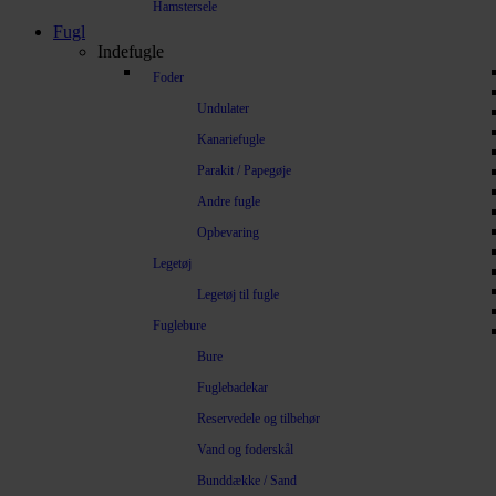
Hamstersele
Fugl
Indefugle
Foder
Undulater
Kanariefugle
Parakit / Papegøje
Andre fugle
Opbevaring
Legetøj
Legetøj til fugle
Fuglebure
Bure
Fuglebadekar
Reservedele og tilbehør
Vand og foderskål
Bunddække / Sand