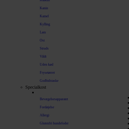
Kalkun
Kanin
Kamel
Kylling
Lam
Ost
Struds
Vildt
Uden kød
Frysetørret
Godbidstaske
Specialkost
Bevægelsesapparatet
Fordøjelse
Allergi
Glutenfri hundefoder