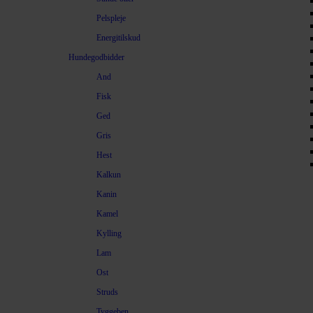
Pelspleje
Energitilskud
Hundegodbidder
And
Fisk
Ged
Gris
Hest
Kalkun
Kanin
Kamel
Kylling
Lam
Ost
Struds
Tyggeben