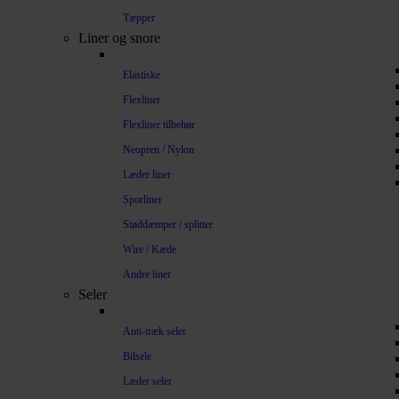
Tæpper
Liner og snore
Elastiske
Flexliner
Flexliner tilbehør
Neopren / Nylon
Læder liner
Sporliner
Støddæmper / splitter
Wire / Kæde
Andre liner
Seler
Anti-træk seler
Bilsele
Læder seler