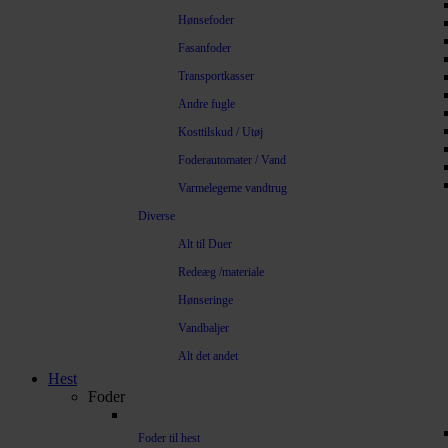
Hønsefoder
Fasanfoder
Transportkasser
Andre fugle
Kosttilskud / Utøj
Foderautomater / Vand
Varmelegeme vandtrug
Diverse
Alt til Duer
Redeæg /materiale
Hønseringe
Vandbaljer
Alt det andet
Hest
Foder
Foder til hest