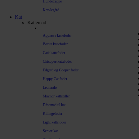
Hundetrappe
Kravlegård
Kat
Kattemad
Applaws kattefoder
Bozita kattefoder
Catit kattefoder
Chicopee kattefoder
Edgard og Cooper foder
Happy Cat foder
Leonardo
Miamor kattepiller
Dåsemad til kat
Killingefoder
Light kattefoder
Senior kat