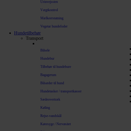
Urinvejssten
Vægtkontrol
Mælkeerstatning
Vegetar hundefoder
Hundetilbehør
Transport
Bilsele
Hundebur
Tilbehør til hundebure
Bagagerum
Bilsæder til hund
Hundetasker / transportkasser
Sædeovertræk
Køling
Rejse-vandskål
Køresyge / Nervøsitet