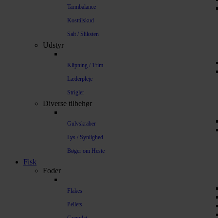
Tarmbalance
Kosttilskud
Salt / Sliksten
Udstyr
Klipning / Trim
Læderpleje
Strigler
Diverse tilbehør
Gulvskraber
Lys / Synlighed
Bøger om Heste
Fisk
Foder
Flakes
Pellets