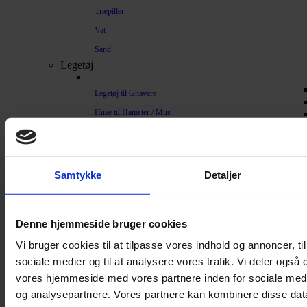
Træpiller
Vat
Sand
Legetøj
Legetøj til Gnavere
Huse til Hamster / Mus
Huse til marsvin
Huse til kaniner
Tunneler
Samtykke
Detaljer
Træklodser
Hængekøje
Denne hjemmeside bruger cookies
Kaninhop
Vi bruger cookies til at tilpasse vores indhold og annoncer, til 
Hamsterbold
sociale medier og til at analysere vores trafik. Vi deler også
Aktivitetsbolde
vores hjemmeside med vores partnere inden for sociale med
Spil
og analysepartnere. Vores partnere kan kombinere disse dat
Spiseligt legetøj