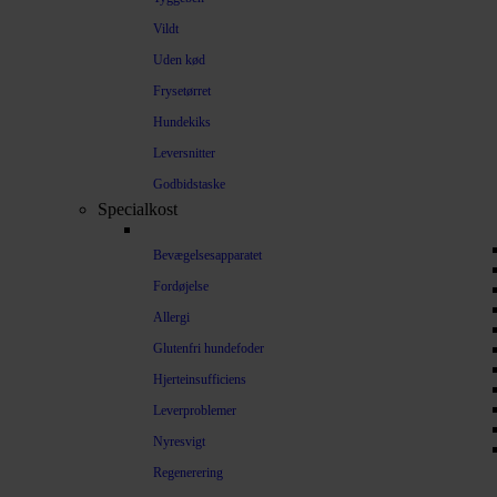
Vildt
Uden kød
Frysetørret
Hundekiks
Leversnitter
Godbidstaske
Specialkost
Bevægelsesapparatet
Fordøjelse
Allergi
Glutenfri hundefoder
Hjerteinsufficiens
Leverproblemer
Nyresvigt
Regenerering