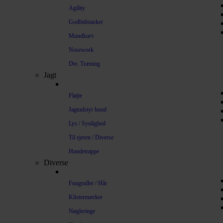
Agility
Godbidstasker
Mundkurv
Nosework
Div. Træning
Jagt
Fløjte
Jagtudstyr hund
Lys / Synlighed
Til ejeren / Diverse
Hundetrappe
Diverse
Fnugruller / Hår
Klistermærker
Nøgleringe