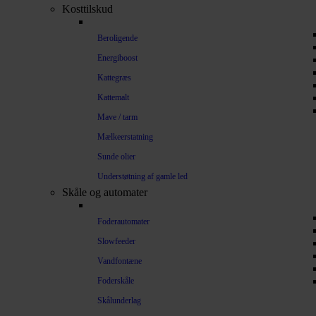
Kosttilskud
Beroligende
Energiboost
Kattegræs
Kattemalt
Mave / tarm
Mælkeerstatning
Sunde olier
Understøtning af gamle led
Skåle og automater
Foderautomater
Slowfeeder
Vandfontæne
Foderskåle
Skålunderlag