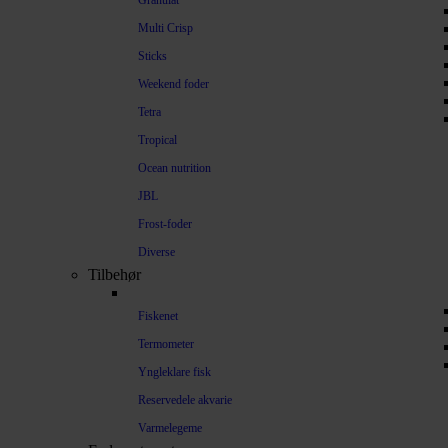
Granulat
Multi Crisp
Sticks
Weekend foder
Tetra
Tropical
Ocean nutrition
JBL
Frost-foder
Diverse
Tilbehør
Fiskenet
Termometer
Yngleklare fisk
Reservedele akvarie
Varmelegeme