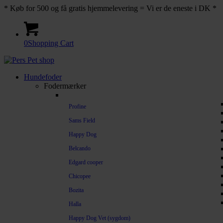
* Køb for 500 og få gratis hjemmelevering = Vi er de eneste i DK *
0
Shopping Cart
Hundefoder
Fodermærker
Profine
Sams Field
Happy Dog
Belcando
Edgard cooper
Chicopee
Bozita
Halla
Happy Dog Vet (sygdom)