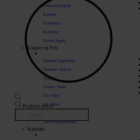
Elektronisk legetøj
Kattespil
Kradsebræt
Kradsetræ
Diverse legetøj
Lopper og Pels
Naturlige loppemidler
Shampoo / Balsam
Hygiejne
Tænder / Ånde
Pels / Hud
Sår / Rifter
Products search
Øjne / Ører
Diverse plejeprodukter
Kattedør