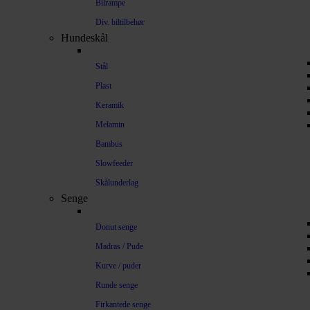
Bilrampe
Div. biltilbehør
Hundeskål
Stål
Plast
Keramik
Melamin
Bambus
Slowfeeder
Skålunderlag
Senge
Donut senge
Madras / Pude
Kurve / puder
Runde senge
Firkantede senge