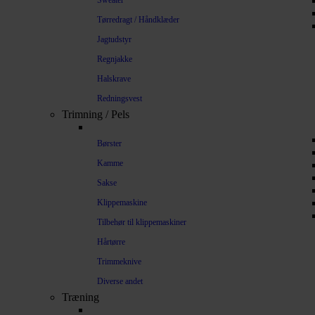
Sweater
Tørredragt / Håndklæder
Jagtudstyr
Regnjakke
Halskrave
Redningsvest
Trimning / Pels
Børster
Kamme
Sakse
Klippemaskine
Tilbehør til klippemaskiner
Hårtørre
Trimmeknive
Diverse andet
Træning