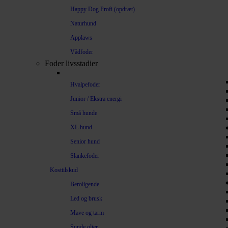
Happy Dog Profi (opdræt)
Naturhund
Applaws
Vådfoder
Foder livsstadier
Hvalpefoder
Junior / Ekstra energi
Små hunde
XL hund
Senior hund
Slankefoder
Kosttilskud
Beroligende
Led og brusk
Mave og tarm
Sunde olier