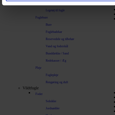
Legetøj
Legetøj til fugle
Fuglebure
Bure
Fuglebadekar
Reservedele og tilbehør
Vand og foderskål
Bunddække / Sand
Redekasser / Æg
Pleje
Fuglepleje
Rengøring og duft
Vildtfugle
Foder
Solsikke
Jordnødder