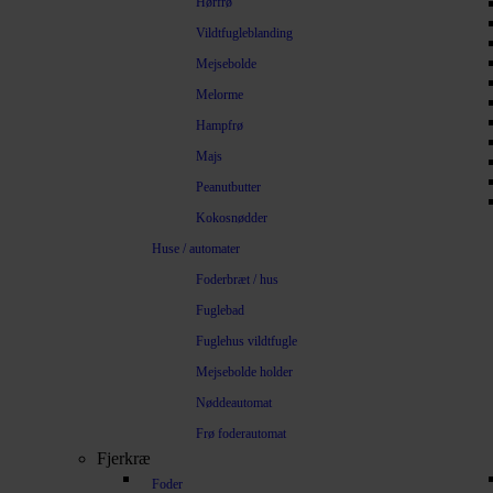
Hørfrø
Vildtfugleblanding
Mejsebolde
Melorme
Hampfrø
Majs
Peanutbutter
Kokosnødder
Huse / automater
Foderbræt / hus
Fuglebad
Fuglehus vildtfugle
Mejsebolde holder
Nøddeautomat
Frø foderautomat
Fjerkræ
Foder