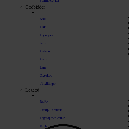
Steriliseret kat
Godbidder
And
Fisk
Frysetørret
Gris
Kalkun
Kanin
Lam
Oksekød
Til killinger
Legetøj
Bolde
Catnip / Katteurt
Legetøj med catnip
Drillepind