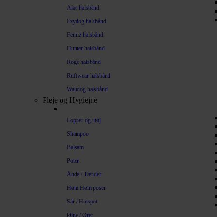
Alac halsbånd
Ezydog halsbånd
Fenriz halsbånd
Hunter halsbånd
Rogz halsbånd
Ruffwear halsbånd
Waudog halsbånd
Pleje og Hygiejne
Lopper og utøj
Shampoo
Balsam
Poter
Ånde / Tænder
Høm Høm poser
Sår / Hotspot
Øjne / Ører