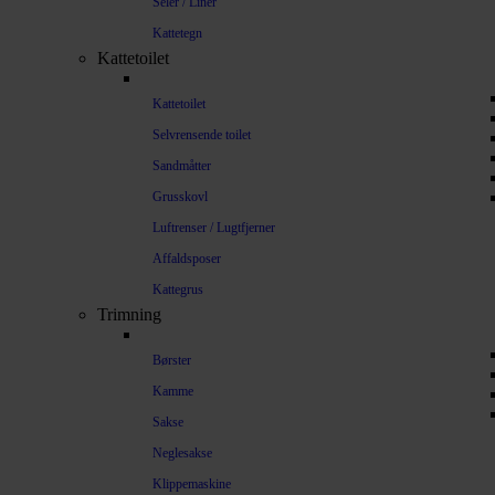
Seler / Liner
Kattetegn
Kattetoilet
Kattetoilet
Selvrensende toilet
Sandmåtter
Grusskovl
Luftrenser / Lugtfjerner
Affaldsposer
Kattegrus
Trimning
Børster
Kamme
Sakse
Neglesakse
Klippemaskine