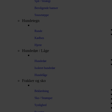
Spil / Strategi
Beroligende bamser
Snusetæppe
Hundetegn
Runde
Kødben
Hjerte
Hundedør / Låge
Hundedør
Isoleret hundedør
Hundelåge
Frakker og sko
Beklædning
Sko / Strømper
Synlighed