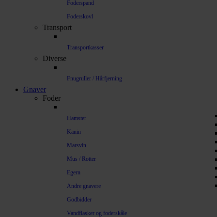
Foderspand
Foderskovl
Transport
Transportkasser
Diverse
Fnugruller / Hårfjerning
Gnaver
Foder
Hamster
Kanin
Marsvin
Mus / Rotter
Egern
Andre gnavere
Godbidder
Vandflasker og foderskåle