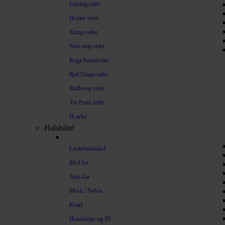
Ezydog seler
Hunter seler
Kurgo seler
Non-stop seler
Rogz hundeseler
Red Dingo seler
Ruffwear seler
Tre Ponti seler
H-seler
Halsbånd
Læderhalsbånd
Med lys
Anti-Gø
Mesh / Nylon
Kvæl
Hundetegn og ID