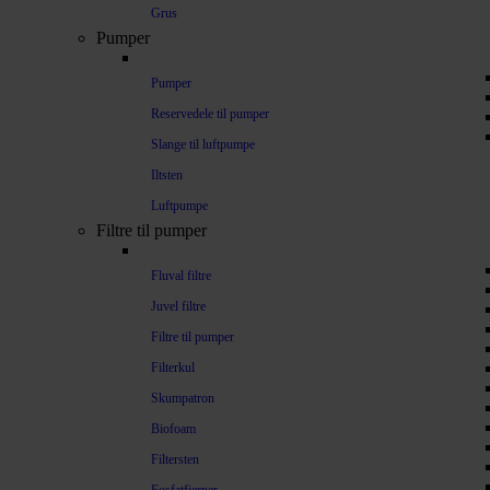
Grus
Pumper
Pumper
Reservedele til pumper
Slange til luftpumpe
Iltsten
Luftpumpe
Filtre til pumper
Fluval filtre
Juvel filtre
Filtre til pumper
Filterkul
Skumpatron
Biofoam
Filtersten