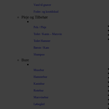
Vand til gnaver
Foder- og kosttilskud
Pleje og Tilbehør
Pels / Pleje
Toilet / Kanin – Marsvin
Toilet Hamster
Børste / Kam
Shampoo
Bure
Musebur
Hamsterbur
Kaninbur
Rottebur
Marsvinebur
Løbegård