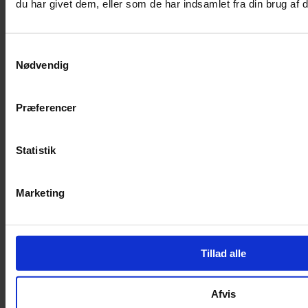
du har givet dem, eller som de har indsamlet fra din brug af d
Snusetæppe
Aktivitetshjul
Samtykkevalg
Til at gnave i
Nødvendig
Seler og snore
Seler / Snore
Præferencer
Kaninsele
Marsvin-sele
Statistik
Hamstersele
Fugl
Indefugle
Marketing
Foder
Undulater
Kanariefugle
Tillad alle
Parakit / Papegøje
Andre fugle
Afvis
Opbevaring