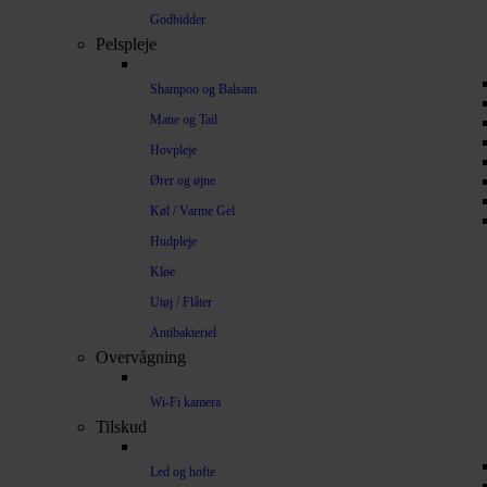
Godbidder
Pelspleje
Shampoo og Balsam
Mane og Tail
Hovpleje
Ører og øjne
Køl / Varme Gel
Hudpleje
Kløe
Utøj / Flåter
Antibakteriel
Overvågning
Wi-Fi kamera
Tilskud
Led og hofte