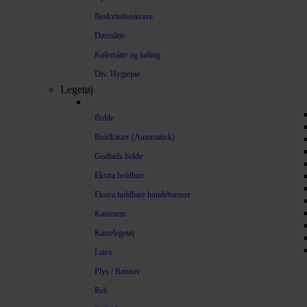
Beskyttelseskrave
Dørmåtte
Kølemåtte og køling
Div. Hygiejne
Legetøj
Bolde
Boldkaster (Automatisk)
Godbids bolde
Ekstra holdbart
Ekstra holdbare hundebamser
Kastearm
Kastelegetøj
Latex
Plys / Bamser
Reb