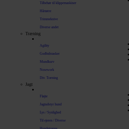
Tilbehør til klippemaskiner
Hårtørre
Trimmeknive
Diverse andet
Træning
Agility
Godbidstasker
Mundkurv
Nosework
Div. Træning
Jagt
Fløjte
Jagtudstyr hund
Lys / Synlighed
Til ejeren / Diverse
Hundetrappe