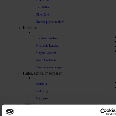
Pels / Hud
Sår / Rifter
Øjne / Ører
Diverse plejeprodukter
Kattedør
Standard kattelem
Microchip kattelem
Magnet kattelem
Isoleret kattelem
Reservedele og nøgler
Huler, senge, madrasser
Kattehule
Katteseng
Madrasser
Træning
Lydighed