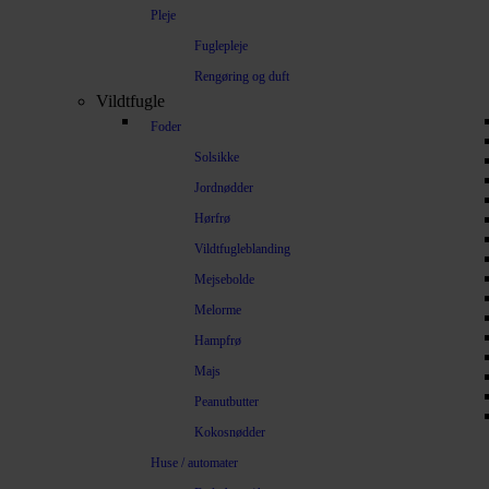
Pleje
Fuglepleje
Rengøring og duft
Vildtfugle
Foder
Solsikke
Jordnødder
Hørfrø
Vildtfugleblanding
Mejsebolde
Melorme
Hampfrø
Majs
Peanutbutter
Kokosnødder
Huse / automater