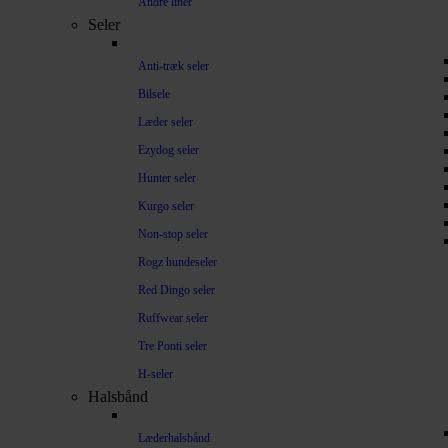
Andre liner
Seler
Anti-træk seler
Bilsele
Læder seler
Ezydog seler
Hunter seler
Kurgo seler
Non-stop seler
Rogz hundeseler
Red Dingo seler
Ruffwear seler
Tre Ponti seler
H-seler
Halsbånd
Læderhalsbånd