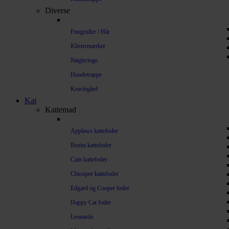
Diverse
Fnugruller / Hår
Klistermærker
Nøgleringe
Hundetrappe
Kravlegård
Kat
Kattemad
Applaws kattefoder
Bozita kattefoder
Catit kattefoder
Chicopee kattefoder
Edgard og Cooper foder
Happy Cat foder
Leonardo