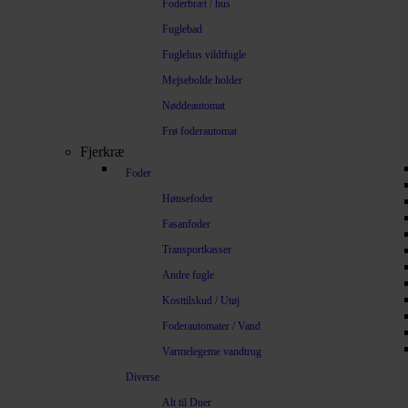
Foderbræt / hus
Fuglebad
Fuglehus vildtfugle
Mejsebolde holder
Nøddeautomat
Frø foderautomat
Fjerkræ
Foder
Hønsefoder
Fasanfoder
Transportkasser
Andre fugle
Kosttilskud / Utøj
Foderautomater / Vand
Varmelegeme vandtrug
Diverse
Alt til Duer