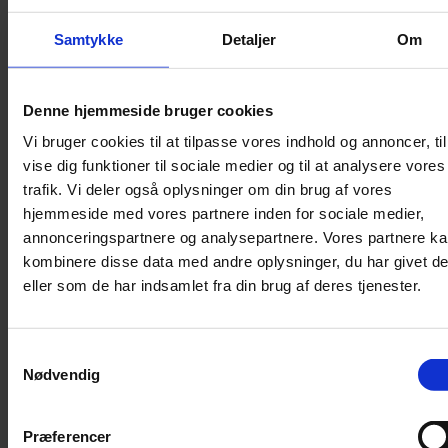
Sikkerhed
Samtykke
Detaljer
Om
Halsbånd og seler
Halsbånd
Denne hjemmeside bruger cookies
Halsbånd med lys
Vi bruger cookies til at tilpasse vores indhold og annoncer, til
Seler / Liner
vise dig funktioner til sociale medier og til at analysere vores
Kattetegn
trafik. Vi deler også oplysninger om din brug af vores
Kattetoilet
hjemmeside med vores partnere inden for sociale medier,
annonceringspartnere og analysepartnere. Vores partnere k
Kattetoilet
kombinere disse data med andre oplysninger, du har givet d
Selvrensende toilet
eller som de har indsamlet fra din brug af deres tjenester.
Sandmåtter
Grusskovl
Luftrenser / Lugtfjerner
Samtykkevalg
Nødvendig
Affaldsposer
Kattegrus
Filter
Præferencer