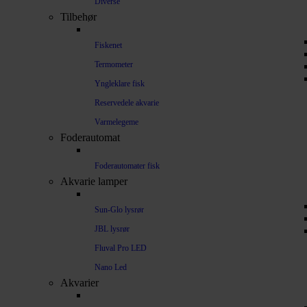
Diverse
Tilbehør
Fiskenet
Termometer
Yngleklare fisk
Reservedele akvarie
Varmelegeme
Foderautomat
Foderautomater fisk
Akvarie lamper
Sun-Glo lysrør
JBL lysrør
Fluval Pro LED
Nano Led
Akvarier