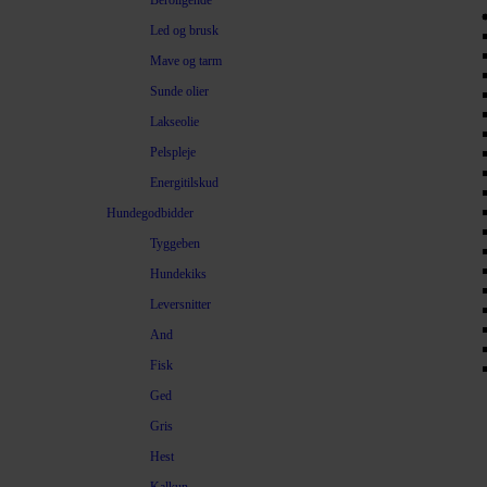
Beroligende
Led og brusk
Mave og tarm
Sunde olier
Lakseolie
Pelspleje
Energitilskud
Hundegodbidder
Tyggeben
Hundekiks
Leversnitter
And
Fisk
Ged
Gris
Hest