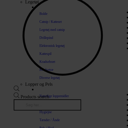
Legetøj
Bolde
Catnip / Katteurt
Legetøj med catnip
Drillepind
Elektronisk legetøj
Kattespil
Kradsebræt
Kradsetræ
Diverse legetøj
Lopper og Pels
Naturlige loppemidler
Products search
Shampoo / Balsam
Hygiejne
Tænder / Ånde