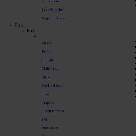
Gulvskraber
Lys / Synlighed
Bøger om Heste
Fisk
Foder
Flakes
Pellets
Granulat
Multi Crisp
Sticks
Weekend foder
Tetra
Tropical
Ocean nutrition
JBL
Frost-foder