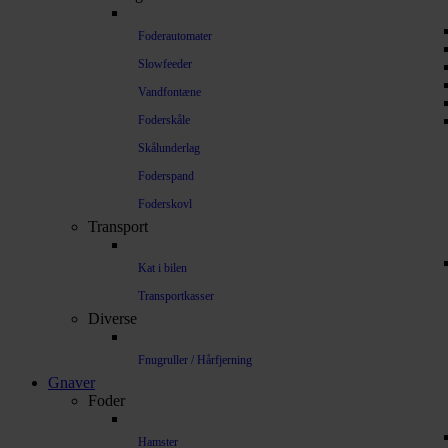
Foderautomater
Slowfeeder
Vandfontæne
Foderskåle
Skålunderlag
Foderspand
Foderskovl
Transport
Kat i bilen
Transportkasser
Diverse
Fnugruller / Hårfjerning
Gnaver
Foder
Hamster