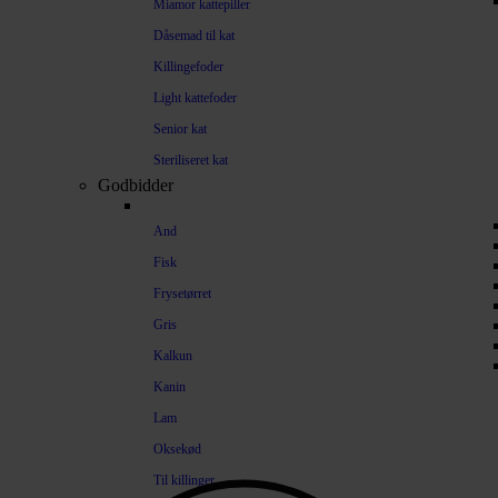
Miamor kattepiller
Dåsemad til kat
Killingefoder
Light kattefoder
Senior kat
Steriliseret kat
Godbidder
And
Fisk
Frysetørret
Gris
Kalkun
Kanin
Lam
Oksekød
Til killinger