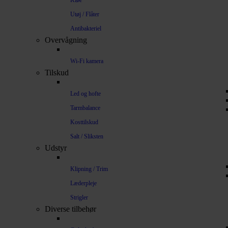
Kløe
Utøj / Flåter
Antibakteriel
Overvågning
Wi-Fi kamera
Tilskud
Led og hofte
Tarmbalance
Kosttilskud
Salt / Sliksten
Udstyr
Klipning / Trim
Læderpleje
Strigler
Diverse tilbehør