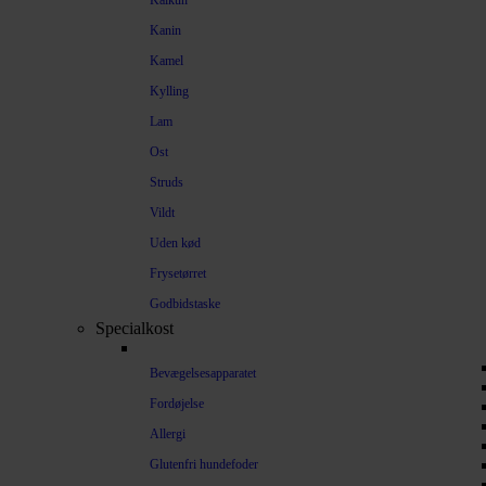
Kalkun
Kanin
Kamel
Kylling
Lam
Ost
Struds
Vildt
Uden kød
Frysetørret
Godbidstaske
Specialkost
Bevægelsesapparatet
Fordøjelse
Allergi
Glutenfri hundefoder