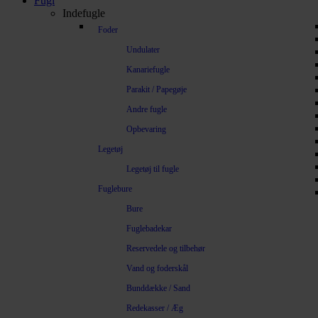
Fugl
Indefugle
Foder
Undulater
Kanariefugle
Parakit / Papegøje
Andre fugle
Opbevaring
Legetøj
Legetøj til fugle
Fuglebure
Bure
Fuglebadekar
Reservedele og tilbehør
Vand og foderskål
Bunddække / Sand
Redekasser / Æg