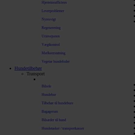
Hjerteinsufficiens
Leverproblemer
Nyresvigt
Regenerering
Urinvejssten
Vægtkontrol
Mælkeerstatning
Vegetar hundefoder
Hundetilbehør
Transport
Bilsele
Hundebur
Tilbehør til hundebure
Bagagerum
Bilsæder til hund
Hundetasker / transportkasser