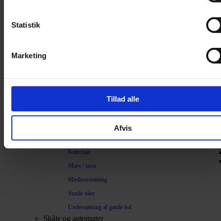
Trimning
Børster
Statistik
Kamme
Sakse
Marketing
Neglesakse
Klippemaskine
Kosttilskud
Tillad alle
Beroligende
Energiboost
Afvis
Kattegræs
Kattemalt
Mave / tarm
Mælkeerstatning
Sunde olier
Understøtning af gamle led
Skåle og automater