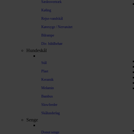
Sædeovertræk
Køling
Rejse-vandskål
Køresyge / Nervøsitet
Bilrampe
Div. biltilbehør
Hundeskål
Stål
Plast
Keramik
Melamin
Bambus
Slowfeeder
Skålunderlag
Senge
Donut senge