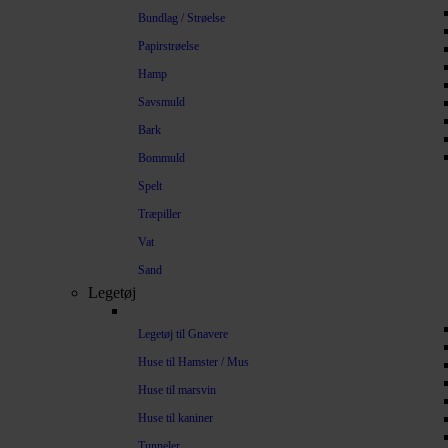
Bundlag / Strøelse
Papirstrøelse
Hamp
Savsmuld
Bark
Bommuld
Spelt
Træpiller
Vat
Sand
Legetøj
Legetøj til Gnavere
Huse til Hamster / Mus
Huse til marsvin
Huse til kaniner
Tunneler