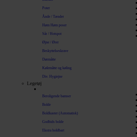
Poter
Ånde / Tænder
Høm Høm poser
Sår / Hotspot
Øjne / Ører
Beskyttelseskrave
Dørmåtte
Kølemåtte og køling
Div. Hygiejne
Legetøj
Beroligende bamser
Bolde
Boldkaster (Automatisk)
Godbids bolde
Ekstra holdbart