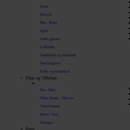
Kanin
Marsvin
Mus / Rotter
Egern
Andre gnavere
Godbidder
Vandflasker og foderskåle
Vand til gnaver
Foder- og kosttilskud
Pleje og Tilbehør
Pels / Pleje
Toilet / Kanin – Marsvin
Toilet Hamster
Børste / Kam
Shampoo
Bure