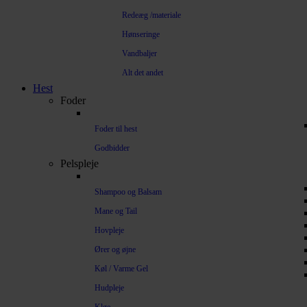
Redeæg /materiale
Hønseringe
Vandbaljer
Alt det andet
Hest
Foder
Foder til hest
Godbidder
Pelspleje
Shampoo og Balsam
Mane og Tail
Hovpleje
Ører og øjne
Køl / Varme Gel
Hudpleje