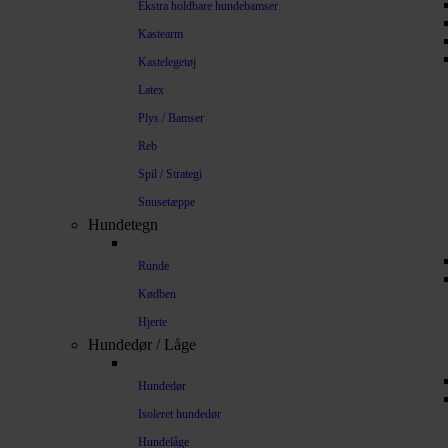
Ekstra holdbare hundebamser
Kastearm
Kastelegetøj
Latex
Plys / Bamser
Reb
Spil / Strategi
Snusetæppe
Hundetegn
Runde
Kødben
Hjerte
Hundedør / Låge
Hundedør
Isoleret hundedør
Hundelåge