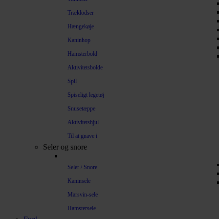
Træklodser
Hængekøje
Kaninhop
Hamsterbold
Aktivitetsbolde
Spil
Spiseligt legetøj
Snusetæppe
Aktivitetshjul
Til at gnave i
Seler og snore
Seler / Snore
Kaninsele
Marsvin-sele
Hamstersele