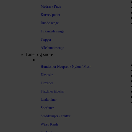
Madras / Pude
Kurve / puder
Runde senge
Firkantede senge
Tæpper
Alle hundesenge
Liner og snore
Hundesnor Neopren / Nylon / Mesh
Elastiske
Flexliner
Flexliner tilbehør
Læder liner
Sporliner
Støddæmper / splitter
Wire / Kæde