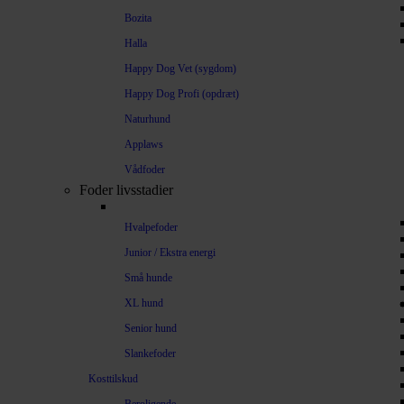
Bozita
Halla
Happy Dog Vet (sygdom)
Happy Dog Profi (opdræt)
Naturhund
Applaws
Vådfoder
Foder livsstadier
Hvalpefoder
Junior / Ekstra energi
Små hunde
XL hund
Senior hund
Slankefoder
Kosttilskud