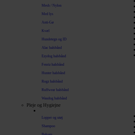
Mesh / Nylon
Med lys
Anti-Gø
Kvæl
Hundetegn og ID
Alac halsbånd
Ezydog halsbånd
Fenriz halsbånd
Hunter halsbånd
Rogz halsbånd
Ruffwear halsbånd
Waudog halsbånd
Pleje og Hygiejne
Lopper og utøj
Shampoo
Balsam