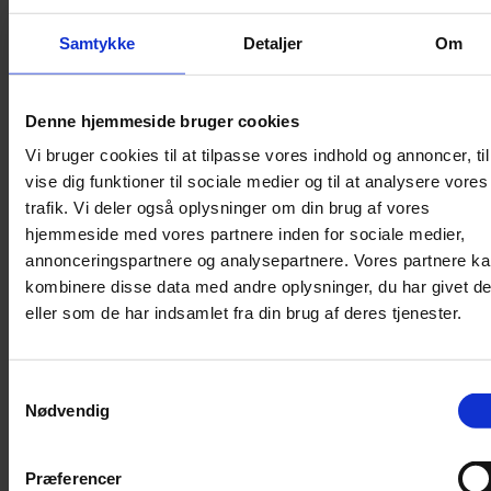
Lydighed
Samtykke
Detaljer
Om
Sikkerhed
Halsbånd og seler
Denne hjemmeside bruger cookies
Halsbånd
Vi bruger cookies til at tilpasse vores indhold og annoncer, til
Halsbånd med lys
vise dig funktioner til sociale medier og til at analysere vores
Seler / Liner
trafik. Vi deler også oplysninger om din brug af vores
Kattetegn
hjemmeside med vores partnere inden for sociale medier,
Kattetoilet
annonceringspartnere og analysepartnere. Vores partnere k
kombinere disse data med andre oplysninger, du har givet d
Kattetoilet
eller som de har indsamlet fra din brug af deres tjenester.
Selvrensende toilet
Sandmåtter
Grusskovl
Samtykkevalg
Nødvendig
Luftrenser / Lugtfjerner
Affaldsposer
Kattegrus
Præferencer