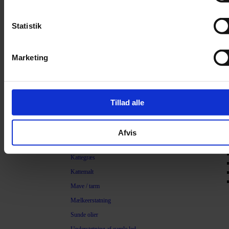
Filter
Trimning
Statistik
Børster
Kamme
Marketing
Sakse
Neglesakse
Klippemaskine
Tillad alle
Kosttilskud
Beroligende
Afvis
Energiboost
Kattegræs
Kattemalt
Mave / tarm
Mælkeerstatning
Sunde olier