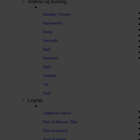
Strøelse og bundlag
Bundlag / Strøelse
Papirstrøelse
Hamp
Savsmuld
Bark
Bommuld
Spelt
Træpiller
Vat
Sand
Legetøj
Legetøj til Gnavere
Huse til Hamster / Mus
Huse til marsvin
Huse til kaniner