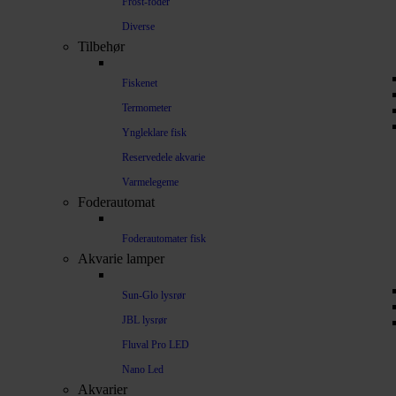
Frost-foder
Diverse
Tilbehør
Fiskenet
Termometer
Yngleklare fisk
Reservedele akvarie
Varmelegeme
Foderautomat
Foderautomater fisk
Akvarie lamper
Sun-Glo lysrør
JBL lysrør
Fluval Pro LED
Nano Led
Akvarier