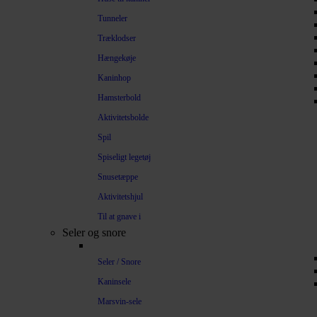
Tunneler
Træklodser
Hængekøje
Kaninhop
Hamsterbold
Aktivitetsbolde
Spil
Spiseligt legetøj
Snusetæppe
Aktivitetshjul
Til at gnave i
Seler og snore
Seler / Snore
Kaninsele
Marsvin-sele