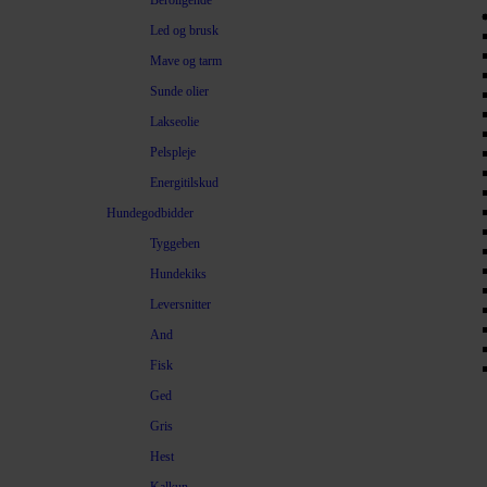
Beroligende
Led og brusk
Mave og tarm
Sunde olier
Lakseolie
Pelspleje
Energitilskud
Hundegodbidder
Tyggeben
Hundekiks
Leversnitter
And
Fisk
Ged
Gris
Hest