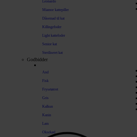
Leonardo
Miamor kattepiller
Dåsemad til kat
Killingefoder
Light kattefoder
Senior kat
Steriliseret kat
Godbidder
And
Fisk
Frysetørret
Gris
Kalkun
Kanin
Lam
Oksekød