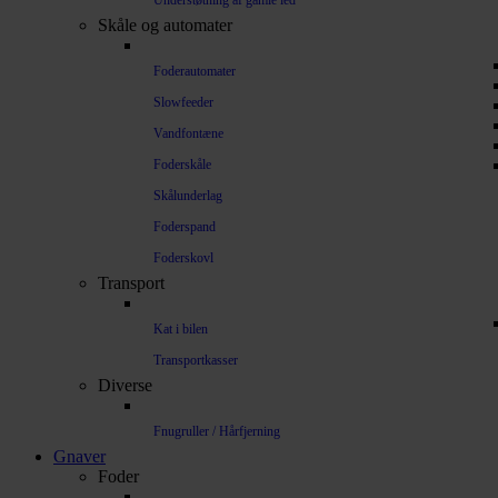
Understøtning af gamle led
Skåle og automater
Foderautomater
Slowfeeder
Vandfontæne
Foderskåle
Skålunderlag
Foderspand
Foderskovl
Transport
Kat i bilen
Transportkasser
Diverse
Fnugruller / Hårfjerning
Gnaver
Foder