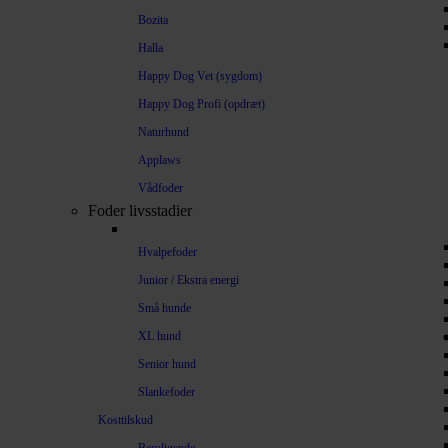
Bozita
Halla
Happy Dog Vet (sygdom)
Happy Dog Profi (opdræt)
Naturhund
Applaws
Vådfoder
Foder livsstadier
Hvalpefoder
Junior / Ekstra energi
Små hunde
XL hund
Senior hund
Slankefoder
Kosttilskud