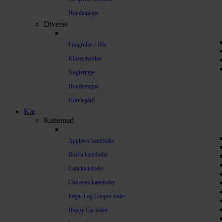
Hundetrappe
Diverse
Fnugruller / Hår
Klistermærker
Nøgleringe
Hundetrappe
Kravlegård
Kat
Kattemad
Applaws kattefoder
Bozita kattefoder
Catit kattefoder
Chicopee kattefoder
Edgard og Cooper foder
Happy Cat foder