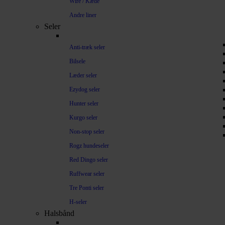
Wire / Kæde
Andre liner
Seler
Anti-træk seler
Bilsele
Læder seler
Ezydog seler
Hunter seler
Kurgo seler
Non-stop seler
Rogz hundeseler
Red Dingo seler
Ruffwear seler
Tre Ponti seler
H-seler
Halsbånd