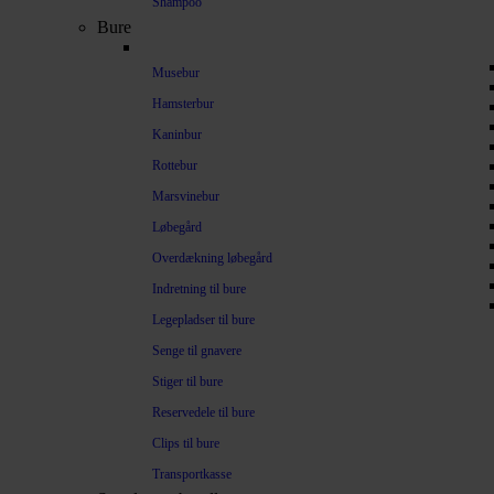
Shampoo
Bure
Musebur
Hamsterbur
Kaninbur
Rottebur
Marsvinebur
Løbegård
Overdækning løbegård
Indretning til bure
Legepladser til bure
Senge til gnavere
Stiger til bure
Reservedele til bure
Clips til bure
Transportkasse