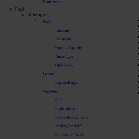
Hamstersele
Fugl
Indefugle
Foder
Undulater
Kanariefugle
Parakit / Papegøje
Andre fugle
Opbevaring
Legetøj
Legetøj til fugle
Fuglebure
Bure
Fuglebadekar
Reservedele og tilbehør
Vand og foderskål
Bunddække / Sand