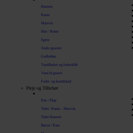
Hamster
Kanin
Marsvin
Mus / Rotter
Egern
Andre gnavere
Godbidder
Vandflasker og foderskåle
Vand til gnaver
Foder- og kosttilskud
Pleje og Tilbehør
Pels / Pleje
Toilet / Kanin – Marsvin
Toilet Hamster
Børste / Kam