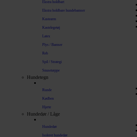
Ekstra holdbart
Ekstra holdbare hundebamser
Kastearm
Kastelegetøj
Latex
Plys / Bamser
Reb
Spil / Strategi
Snusetæppe
Hundetegn
Runde
Kødben
Hjerte
Hundedør / Låge
Hundedør
Isoleret hundedør