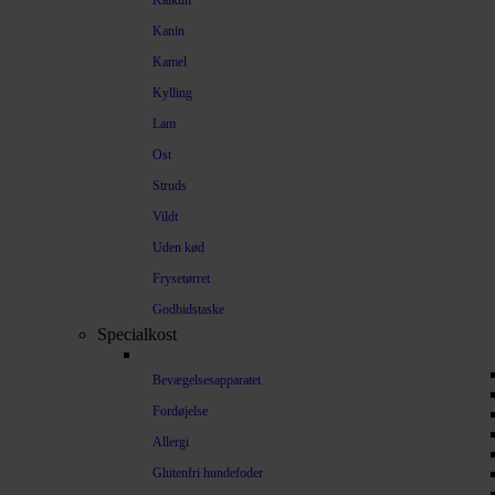
Kalkun
Kanin
Kamel
Kylling
Lam
Ost
Struds
Vildt
Uden kød
Frysetørret
Godbidstaske
Specialkost
Bevægelsesapparatet
Fordøjelse
Allergi
Glutenfri hundefoder