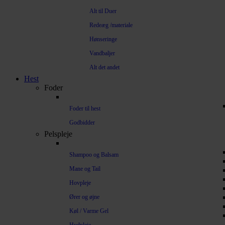
Alt til Duer
Redeæg /materiale
Hønseringe
Vandbaljer
Alt det andet
Hest
Foder
Foder til hest
Godbidder
Pelspleje
Shampoo og Balsam
Mane og Tail
Hovpleje
Ører og øjne
Køl / Varme Gel