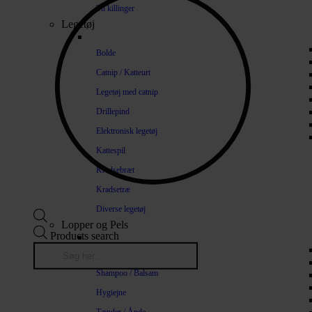
Til killinger
Legetøj
Bolde
Catnip / Katteurt
Legetøj med catnip
Drillepind
Elektronisk legetøj
Kattespil
Kradsebræt
Kradsetræ
Diverse legetøj
Lopper og Pels
Products search
Naturlige loppemidler
Shampoo / Balsam
Hygiejne