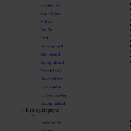
Læderhalsbånd
Mesh / Nylon
Med lys
Anti-Gø
Kvæl
Hundetegn og ID
Alac halsbånd
Ezydog halsbånd
Fenriz halsbånd
Hunter halsbånd
Rogz halsbånd
Ruffwear halsbånd
Waudog halsbånd
Pleje og Hygiejne
Lopper og utøj
Shampoo