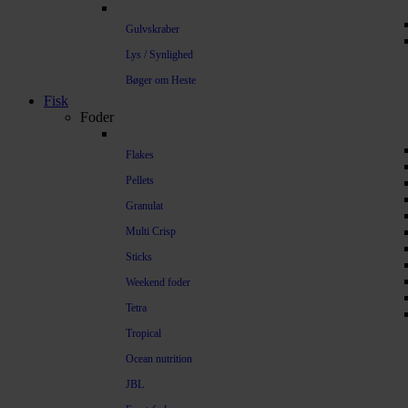
Gulvskraber
Lys / Synlighed
Bøger om Heste
Fisk
Foder
Flakes
Pellets
Granulat
Multi Crisp
Sticks
Weekend foder
Tetra
Tropical
Ocean nutrition
JBL