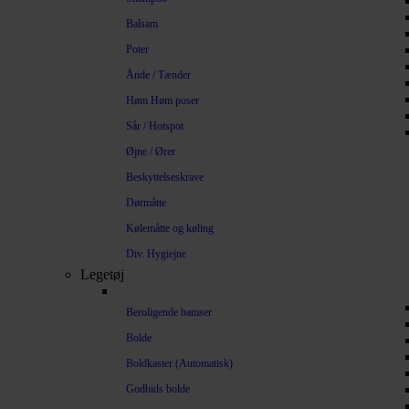
Balsam
Poter
Ånde / Tænder
Høm Høm poser
Sår / Hotspot
Øjne / Ører
Beskyttelseskrave
Dørmåtte
Kølemåtte og køling
Div. Hygiejne
Legetøj
Beroligende bamser
Bolde
Boldkaster (Automatisk)
Godbids bolde