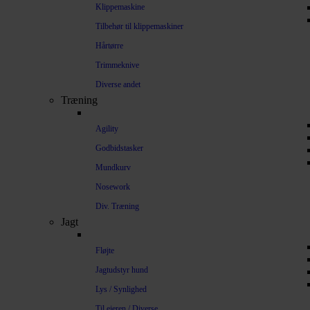
Klippemaskine
Tilbehør til klippemaskiner
Hårtørre
Trimmeknive
Diverse andet
Træning
Agility
Godbidstasker
Mundkurv
Nosework
Div. Træning
Jagt
Fløjte
Jagtudstyr hund
Lys / Synlighed
Til ejeren / Diverse