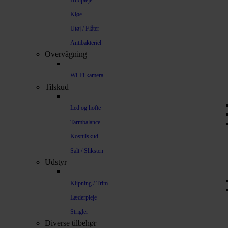
Hudpleje
Kløe
Utøj / Flåter
Antibakteriel
Overvågning
Wi-Fi kamera
Tilskud
Led og hofte
Tarmbalance
Kosttilskud
Salt / Sliksten
Udstyr
Klipning / Trim
Læderpleje
Strigler
Diverse tilbehør