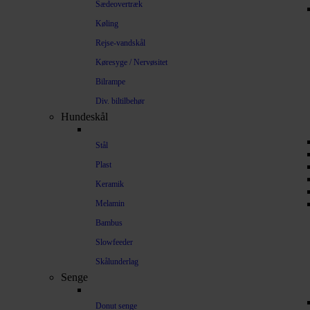
Sædeovertræk
Køling
Rejse-vandskål
Køresyge / Nervøsitet
Bilrampe
Div. biltilbehør
Hundeskål
Stål
Plast
Keramik
Melamin
Bambus
Slowfeeder
Skålunderlag
Senge
Donut senge