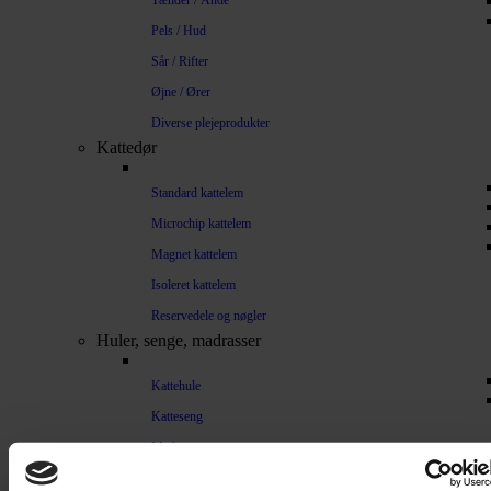
Tænder / Ånde
Pels / Hud
Sår / Rifter
Øjne / Ører
Diverse plejeprodukter
Kattedør
Standard kattelem
Microchip kattelem
Magnet kattelem
Isoleret kattelem
Reservedele og nøgler
Huler, senge, madrasser
Kattehule
Katteseng
Madrasser
Træning