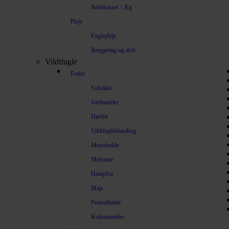
Redekasser / Æg
Pleje
Fuglepleje
Rengøring og duft
Vildtfugle
Foder
Solsikke
Jordnødder
Hørfrø
Vildtfugleblanding
Mejsebolde
Melorme
Hampfrø
Majs
Peanutbutter
Kokosnødder