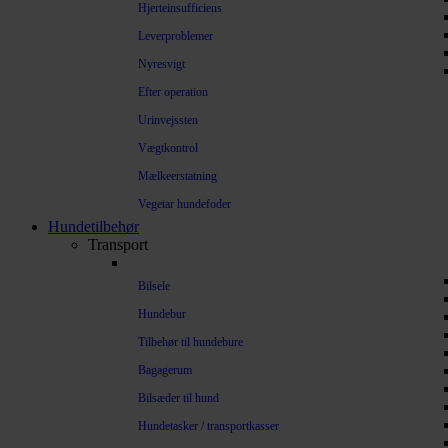
Hjerteinsufficiens
Leverproblemer
Nyresvigt
Efter operation
Urinvejssten
Vægtkontrol
Mælkeerstatning
Vegetar hundefoder
Hundetilbehør
Transport
Bilsele
Hundebur
Tilbehør til hundebure
Bagagerum
Bilsæder til hund
Hundetasker / transportkasser