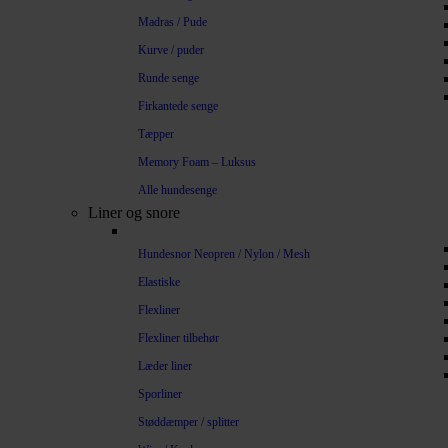
Madras / Pude
Kurve / puder
Runde senge
Firkantede senge
Tæpper
Memory Foam – Luksus
Alle hundesenge
Liner og snore
Hundesnor Neopren / Nylon / Mesh
Elastiske
Flexliner
Flexliner tilbehør
Læder liner
Sporliner
Støddæmper / splitter