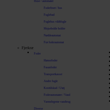
Huse / automater
Foderbræt / hus
Fuglebad
Fuglehus vildtfugle
Mejsebolde holder
Nøddeautomat
Frø foderautomat
Fjerkræ
Foder
Hønsefoder
Fasanfoder
Transportkasser
Andre fugle
Kosttilskud / Utøj
Foderautomater / Vand
Varmelegeme vandtrug
Diverse