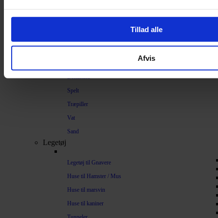
Bundlag / Strøelse
Papirstrøelse
Tillad alle
Hamp
Savsmuld
Afvis
Bark
Bommuld
Spelt
Træpiller
Vat
Sand
Legetøj
Legetøj til Gnavere
Huse til Hamster / Mus
Huse til marsvin
Huse til kaniner
Tunneler