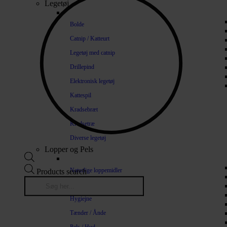
Legetøj
Bolde
Catnip / Katteurt
Legetøj med catnip
Drillepind
Elektronisk legetøj
Kattespil
Kradsebræt
Kradsetræ
Diverse legetøj
Lopper og Pels
Naturlige loppemidler
Products search
Shampoo / Balsam
Hygiejne
Tænder / Ånde