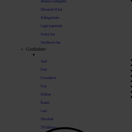
Miamor kattepiller
Dåsemad til kat
Killingefoder
Light kattefoder
Senior kat
Steriliseret kat
Godbidder
And
Fisk
Frysetørret
Gris
Kalkun
Kanin
Lam
Oksekød
Til killinger