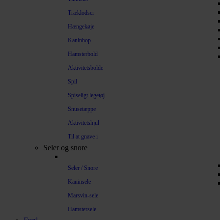
Træklodser
Hængekøje
Kaninhop
Hamsterbold
Aktivitetsbolde
Spil
Spiseligt legetøj
Snusetæppe
Aktivitetshjul
Til at gnave i
Seler og snore
Seler / Snore
Kaninsele
Marsvin-sele
Hamstersele