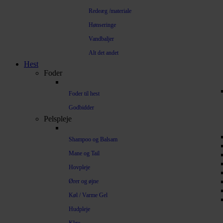
Redeæg /materiale
Hønseringe
Vandbaljer
Alt det andet
Hest
Foder
Foder til hest
Godbidder
Pelspleje
Shampoo og Balsam
Mane og Tail
Hovpleje
Ører og øjne
Køl / Varme Gel
Hudpleje