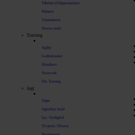
Tilbehør til klippemaskiner
Hårtørre
Trimmeknive
Diverse andet
Træning
Agility
Godbidstasker
Mundkurv
Nosework
Div. Træning
Jagt
Fløjte
Jagtudstyr hund
Lys / Synlighed
Til ejeren / Diverse
Hundetrappe