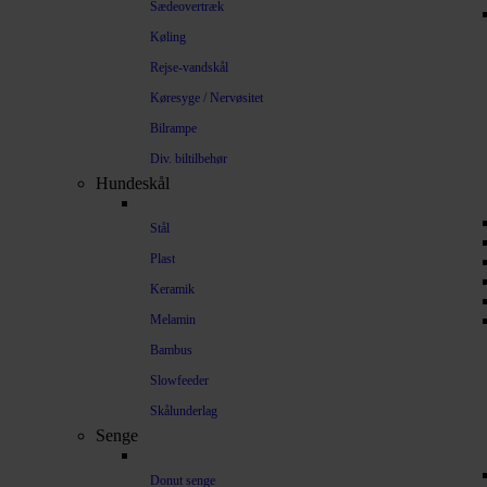
Sædeovertræk
Køling
Rejse-vandskål
Køresyge / Nervøsitet
Bilrampe
Div. biltilbehør
Hundeskål
Stål
Plast
Keramik
Melamin
Bambus
Slowfeeder
Skålunderlag
Senge
Donut senge