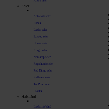
Andre liner
Seler
Anti-træk seler
Bilsele
Læder seler
Ezydog seler
Hunter seler
Kurgo seler
Non-stop seler
Rogz hundeseler
Red Dingo seler
Ruffwear seler
Tre Ponti seler
H-seler
Halsbånd
Læderhalsbånd