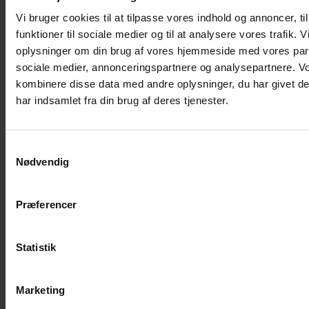
Vi bruger cookies til at tilpasse vores indhold og annoncer, til
Musebur
funktioner til sociale medier og til at analysere vores trafik. 
Hamsterbur
oplysninger om din brug af vores hjemmeside med vores part
Kaninbur
sociale medier, annonceringspartnere og analysepartnere. V
kombinere disse data med andre oplysninger, du har givet d
Rottebur
har indsamlet fra din brug af deres tjenester.
Marsvinebur
Løbegård
Overdækning løbegård
Samtykkevalg
Nødvendig
Indretning til bure
Legepladser til bure
Senge til gnavere
Præferencer
Stiger til bure
Reservedele til bure
Statistik
Clips til bure
Transportkasse
Marketing
Strøelse og bundlag