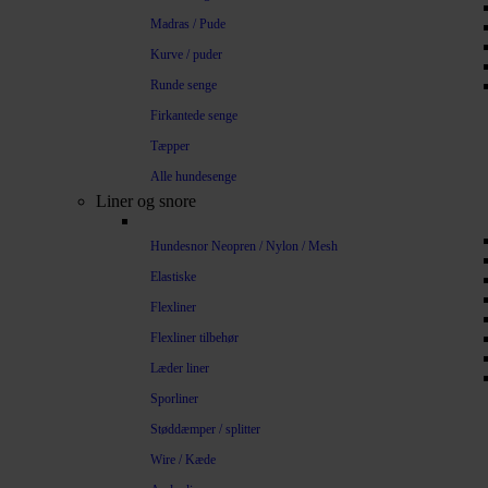
Madras / Pude
Kurve / puder
Runde senge
Firkantede senge
Tæpper
Alle hundesenge
Liner og snore
Hundesnor Neopren / Nylon / Mesh
Elastiske
Flexliner
Flexliner tilbehør
Læder liner
Sporliner
Støddæmper / splitter
Wire / Kæde