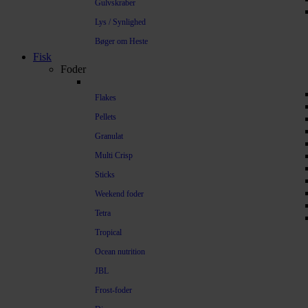
Gulvskraber
Lys / Synlighed
Bøger om Heste
Fisk
Foder
Flakes
Pellets
Granulat
Multi Crisp
Sticks
Weekend foder
Tetra
Tropical
Ocean nutrition
JBL
Frost-foder