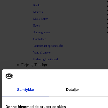
Kanin
Marsvin
Mus / Rotter
Egern
Andre gnavere
Godbidder
Vandflasker og foderskåle
Vand til gnaver
Foder- og kosttilskud
Pleje og Tilbehør
Pels / Pleje
Toilet / Kanin – Marsvin
Toilet Hamster
Samtykke
Detaljer
Børste / Kam
Shampoo
Denne hjemmeside bruger cookies
Bure