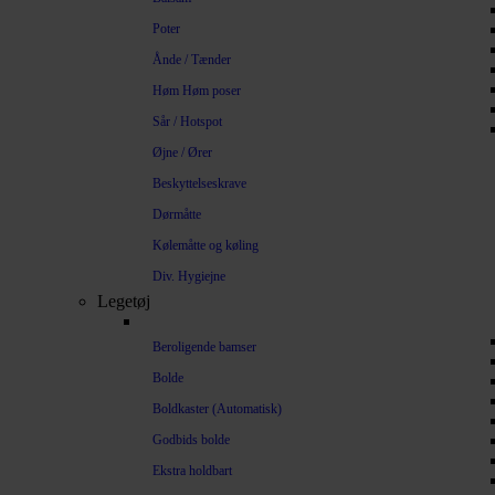
Poter
Ånde / Tænder
Høm Høm poser
Sår / Hotspot
Øjne / Ører
Beskyttelseskrave
Dørmåtte
Kølemåtte og køling
Div. Hygiejne
Legetøj
Beroligende bamser
Bolde
Boldkaster (Automatisk)
Godbids bolde
Ekstra holdbart