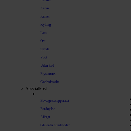
Kalkun
Kanin
Kamel
Kylling
Lam
Ost
Struds
Vildt
Uden kød
Frysetørret
Godbidstaske
Specialkost
Bevægelsesapparatet
Fordøjelse
Allergi
Glutenfri hundefoder