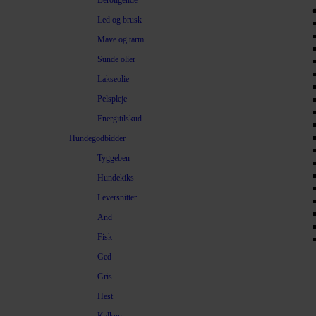
Beroligende
Led og brusk
Mave og tarm
Sunde olier
Lakseolie
Pelspleje
Energitilskud
Hundegodbidder
Tyggeben
Hundekiks
Leversnitter
And
Fisk
Ged
Gris
Hest