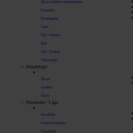
Ekstra holdbare hundebamser
Kastearm
Kastelegetøj
Latex
Plys / Bamser
Reb
Spil / Strategi
Snusetæppe
Hundetegn
Runde
Kødben
Hjerte
Hundedør / Låge
Hundedør
Isoleret hundedør
Hundelåge