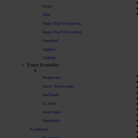
Bozita
Halla
Happy Dog Vet (sygdom)
Happy Dog Profi (opdræt)
Naturhund
Applaws
Vådfoder
Foder livsstadier
Hvalpefoder
Junior / Ekstra energi
Små hunde
XL hund
Senior hund
Slankefoder
Kosttilskud