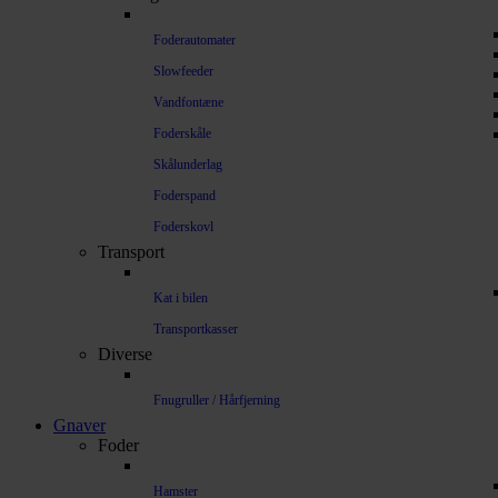
Foderautomater
Slowfeeder
Vandfontæne
Foderskåle
Skålunderlag
Foderspand
Foderskovl
Transport
Kat i bilen
Transportkasser
Diverse
Fnugruller / Hårfjerning
Gnaver
Foder
Hamster