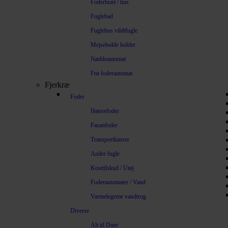
Foderbræt / hus
Fuglebad
Fuglehus vildtfugle
Mejsebolde holder
Nøddeautomat
Frø foderautomat
Fjerkræ
Foder
Hønsefoder
Fasanfoder
Transportkasser
Andre fugle
Kosttilskud / Utøj
Foderautomater / Vand
Varmelegeme vandtrug
Diverse
Alt til Duer