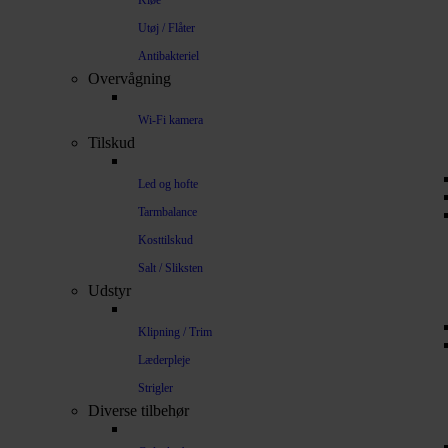
Kløe
Utøj / Flåter
Antibakteriel
Overvågning
Wi-Fi kamera
Tilskud
Led og hofte
Tarmbalance
Kosttilskud
Salt / Sliksten
Udstyr
Klipning / Trim
Læderpleje
Strigler
Diverse tilbehør