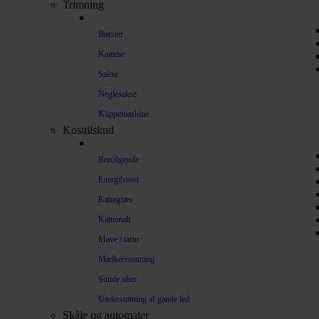
Trimning
Børster
Kamme
Sakse
Neglesakse
Klippemaskine
Kosttilskud
Beroligende
Energiboost
Kattegræs
Kattemalt
Mave / tarm
Mælkeerstatning
Sunde olier
Understøtning af gamle led
Skåle og automater