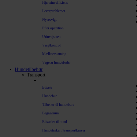
Hjerteinsufficiens
Leverproblemer
Nyresvigt
Efter operation
Urinvejssten
Vægtkontrol
Mælkeerstatning
Vegetar hundefoder
Hundetilbehør
Transport
Bilsele
Hundebur
Tilbehør til hundebure
Bagagerum
Bilsæder til hund
Hundetasker / transportkasser