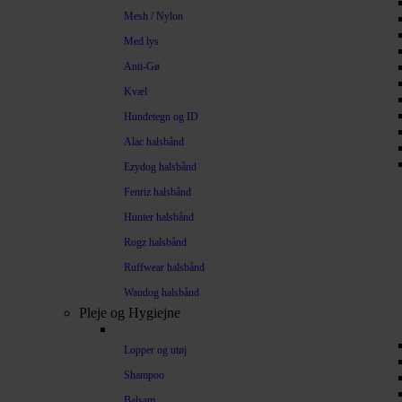
Mesh / Nylon
Med lys
Anti-Gø
Kvæl
Hundetegn og ID
Alac halsbånd
Ezydog halsbånd
Fenriz halsbånd
Hunter halsbånd
Rogz halsbånd
Ruffwear halsbånd
Waudog halsbånd
Pleje og Hygiejne
Lopper og utøj
Shampoo
Balsam