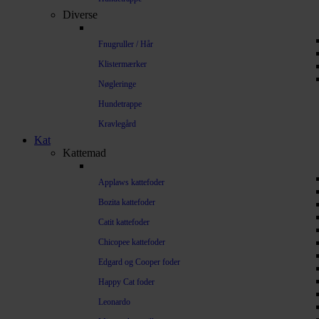
Diverse
Fnugruller / Hår
Klistermærker
Nøgleringe
Hundetrappe
Kravlegård
Kat
Kattemad
Applaws kattefoder
Bozita kattefoder
Catit kattefoder
Chicopee kattefoder
Edgard og Cooper foder
Happy Cat foder
Leonardo