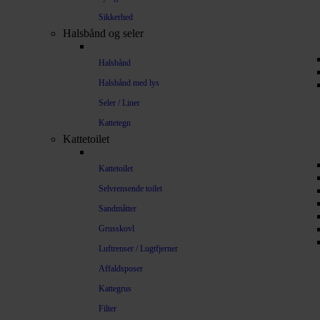
Sikkerhed
Halsbånd og seler
Halsbånd
Halsbånd med lys
Seler / Liner
Kattetegn
Kattetoilet
Kattetoilet
Selvrensende toilet
Sandmåtter
Grusskovl
Luftrenser / Lugtfjerner
Affaldsposer
Kattegrus
Filter