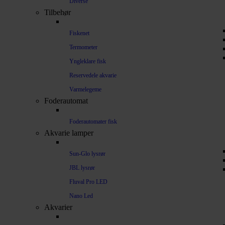
Diverse
Tilbehør
Fiskenet
Termometer
Yngleklare fisk
Reservedele akvarie
Varmelegeme
Foderautomat
Foderautomater fisk
Akvarie lamper
Sun-Glo lysrør
JBL lysrør
Fluval Pro LED
Nano Led
Akvarier