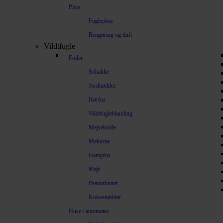
Pleje
Fuglepleje
Rengøring og duft
Vildtfugle
Foder
Solsikke
Jordnødder
Hørfrø
Vildtfugleblanding
Mejsebolde
Melorme
Hampfrø
Majs
Peanutbutter
Kokosnødder
Huse / automater