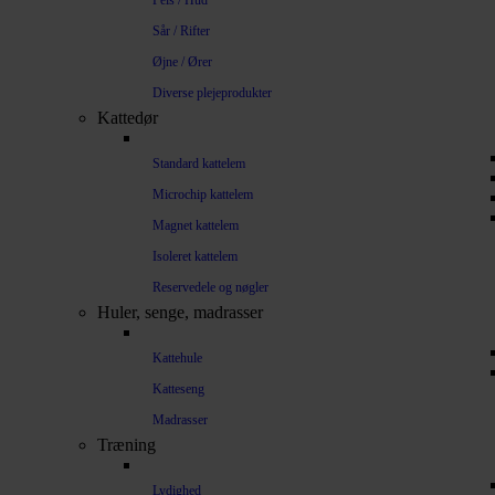
Pels / Hud
Sår / Rifter
Øjne / Ører
Diverse plejeprodukter
Kattedør
Standard kattelem
Microchip kattelem
Magnet kattelem
Isoleret kattelem
Reservedele og nøgler
Huler, senge, madrasser
Kattehule
Katteseng
Madrasser
Træning
Lydighed