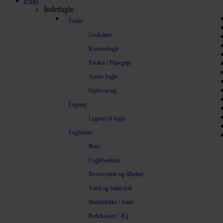
Fugl
Indefugle
Foder
Undulater
Kanariefugle
Parakit / Papegøje
Andre fugle
Opbevaring
Legetøj
Legetøj til fugle
Fuglebure
Bure
Fuglebadekar
Reservedele og tilbehør
Vand og foderskål
Bunddække / Sand
Redekasser / Æg