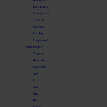
Beroligende
Led og brusk
Mave og tarm
Sunde olier
Lakseolie
Pelspleje
Energitilskud
Hundegodbidder
Tyggeben
Hundekiks
Leversnitter
And
Fisk
Ged
Gris
Hest