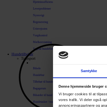
Hjerteinsufficiens
Leverproblemer
Nyresvigt
Regenerering
Urinvejssten
Vægtkontrol
Mælkeerstatning
Vegetar hundefoder
Hundetilbehør
Transport
Bilsele
Samtykke
Hundebur
Tilbehør til hundebure
Denne hjemmeside bruger c
Bagagerum
Vi bruger cookies til at tilpas
Bilsæder til hund
vores trafik. Vi deler også 
Hundetasker / transportkasser
annonceringspartnere og anal