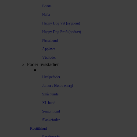
Bozita
Halla
Happy Dog Vet (sygdom)
Happy Dog Profi (opdræt)
Naturhund
Applaws
Vådfoder
Foder livsstadier
Hvalpefoder
Junior / Ekstra energi
Små hunde
XL hund
Senior hund
Slankefoder
Kosttilskud