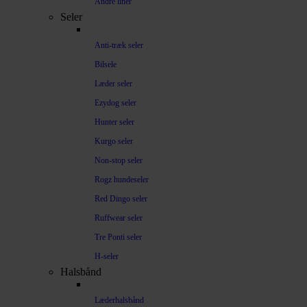
Andre liner
Seler
Anti-træk seler
Bilsele
Læder seler
Ezydog seler
Hunter seler
Kurgo seler
Non-stop seler
Rogz hundeseler
Red Dingo seler
Ruffwear seler
Tre Ponti seler
H-seler
Halsbånd
Læderhalsbånd