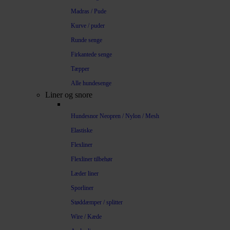
Madras / Pude
Kurve / puder
Runde senge
Firkantede senge
Tæpper
Alle hundesenge
Liner og snore
Hundesnor Neopren / Nylon / Mesh
Elastiske
Flexliner
Flexliner tilbehør
Læder liner
Sporliner
Støddæmper / splitter
Wire / Kæde