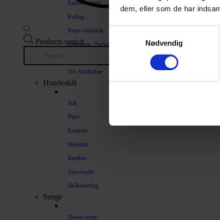
Sædeovertræk
dem, eller som de har indsaml
Køling
Rejse-vandskål
Samtykkevalg
Products search
Nødvendig
Køresyge / Nervøsitet
Bilrampe
Div. biltilbehør
Hundeskål
Stål
Plast
Keramik
Melamin
Bambus
Slowfeeder
Skålunderlag
Senge
Donut senge