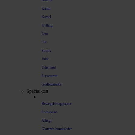
Kalkun
Kanin
Kamel
Kylling
Lam
Ost
Struds
Vildt
Uden kød
Frysetørret
Godbidstaske
Specialkost
Bevægelsesapparatet
Fordøjelse
Allergi
Glutenfri hundefoder