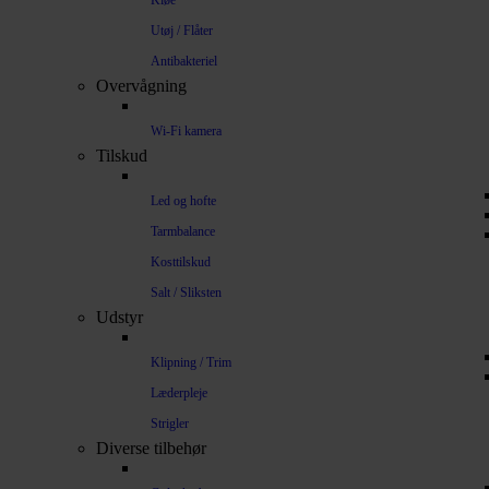
Kløe
Utøj / Flåter
Antibakteriel
Overvågning
Wi-Fi kamera
Tilskud
Led og hofte
Tarmbalance
Kosttilskud
Salt / Sliksten
Udstyr
Klipning / Trim
Læderpleje
Strigler
Diverse tilbehør