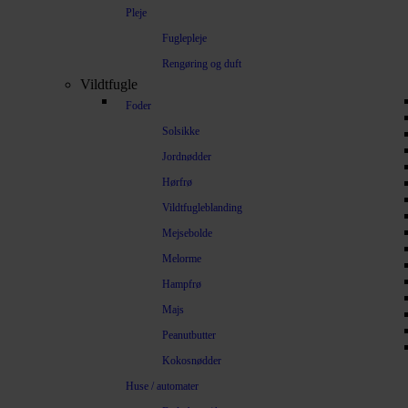
Pleje
Fuglepleje
Rengøring og duft
Vildtfugle
Foder
Solsikke
Jordnødder
Hørfrø
Vildtfugleblanding
Mejsebolde
Melorme
Hampfrø
Majs
Peanutbutter
Kokosnødder
Huse / automater