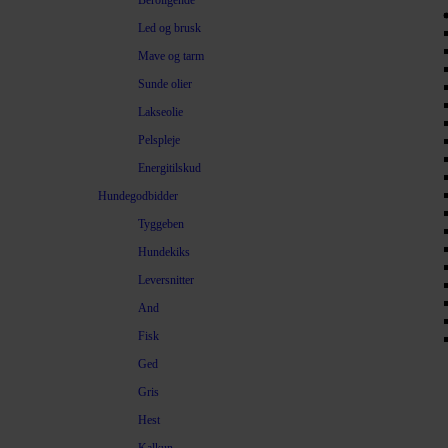
Beroligende
Led og brusk
Mave og tarm
Sunde olier
Lakseolie
Pelspleje
Energitilskud
Hundegodbidder
Tyggeben
Hundekiks
Leversnitter
And
Fisk
Ged
Gris
Hest