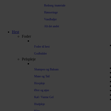
Redeæg /materiale
Hønseringe
Vandbaljer
Alt det andet
Hest
Foder
Foder til hest
Godbidder
Pelspleje
Shampoo og Balsam
Mane og Tail
Hovpleje
Ører og øjne
Køl / Varme Gel
Hudpleje