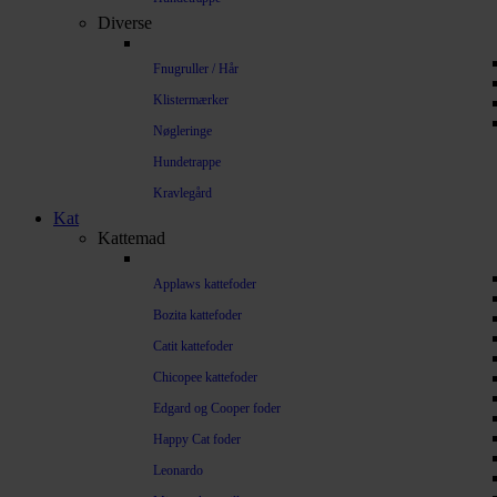
Diverse
Fnugruller / Hår
Klistermærker
Nøgleringe
Hundetrappe
Kravlegård
Kat
Kattemad
Applaws kattefoder
Bozita kattefoder
Catit kattefoder
Chicopee kattefoder
Edgard og Cooper foder
Happy Cat foder
Leonardo