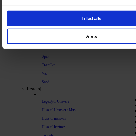
Bundlag / Strøelse
Papirstrøelse
Tillad alle
Hamp
Savsmuld
Afvis
Bark
Bommuld
Spelt
Træpiller
Vat
Sand
Legetøj
Legetøj til Gnavere
Huse til Hamster / Mus
Huse til marsvin
Huse til kaniner
Tunneler