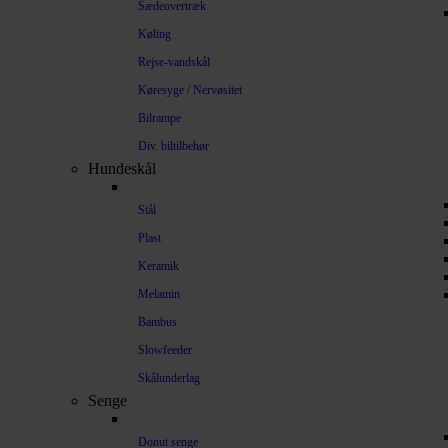
Sædeovertræk
Køling
Rejse-vandskål
Køresyge / Nervøsitet
Bilrampe
Div. biltilbehør
Hundeskål
Stål
Plast
Keramik
Melamin
Bambus
Slowfeeder
Skålunderlag
Senge
Donut senge