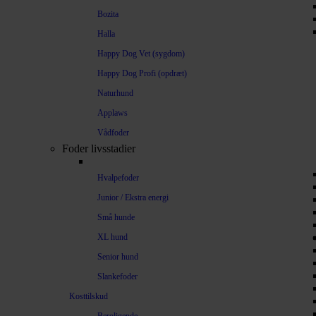
Bozita
Halla
Happy Dog Vet (sygdom)
Happy Dog Profi (opdræt)
Naturhund
Applaws
Vådfoder
Foder livsstadier
Hvalpefoder
Junior / Ekstra energi
Små hunde
XL hund
Senior hund
Slankefoder
Kosttilskud