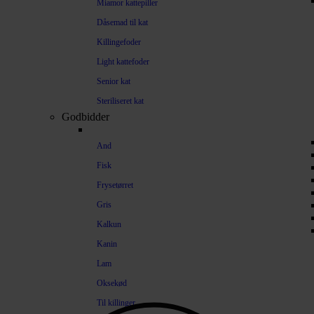
Miamor kattepiller
Dåsemad til kat
Killingefoder
Light kattefoder
Senior kat
Steriliseret kat
Godbidder
And
Fisk
Frysetørret
Gris
Kalkun
Kanin
Lam
Oksekød
Til killinger