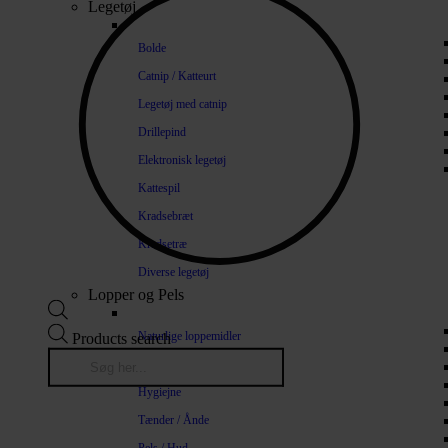
Legetøj
Bolde
Catnip / Katteurt
Legetøj med catnip
Drillepind
Elektronisk legetøj
Kattespil
Kradsebræt
Kradsetræ
Diverse legetøj
Lopper og Pels
Naturlige loppemidler
Products search
Shampoo / Balsam
Hygiejne
Tænder / Ånde