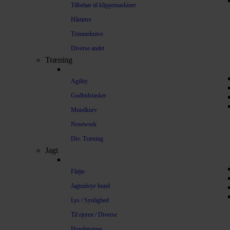
Tilbehør til klippemaskiner
Hårtørre
Trimmeknive
Diverse andet
Træning
Agility
Godbidstasker
Mundkurv
Nosework
Div. Træning
Jagt
Fløjte
Jagtudstyr hund
Lys / Synlighed
Til ejeren / Diverse
Hundetrappe