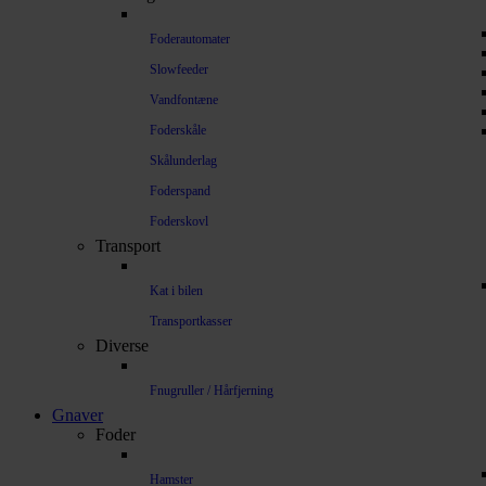
Foderautomater
Slowfeeder
Vandfontæne
Foderskåle
Skålunderlag
Foderspand
Foderskovl
Transport
Kat i bilen
Transportkasser
Diverse
Fnugruller / Hårfjerning
Gnaver
Foder
Hamster