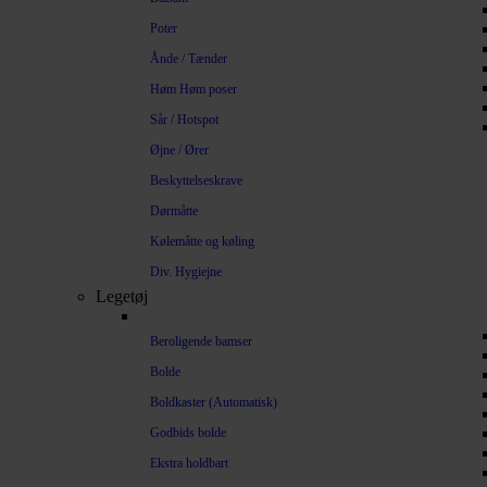
Poter
Ånde / Tænder
Høm Høm poser
Sår / Hotspot
Øjne / Ører
Beskyttelseskrave
Dørmåtte
Kølemåtte og køling
Div. Hygiejne
Legetøj
Beroligende bamser
Bolde
Boldkaster (Automatisk)
Godbids bolde
Ekstra holdbart