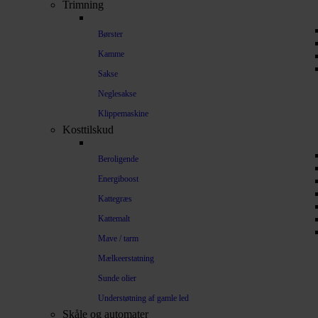
Trimning
Børster
Kamme
Sakse
Neglesakse
Klippemaskine
Kosttilskud
Beroligende
Energiboost
Kattegræs
Kattemalt
Mave / tarm
Mælkeerstatning
Sunde olier
Understøtning af gamle led
Skåle og automater