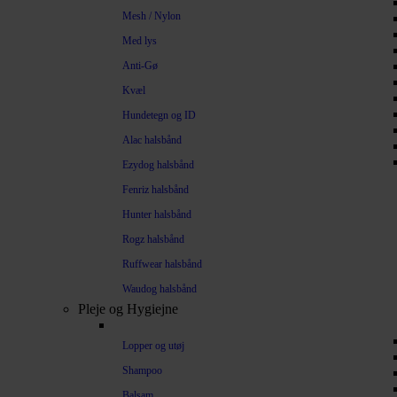
Mesh / Nylon
Med lys
Anti-Gø
Kvæl
Hundetegn og ID
Alac halsbånd
Ezydog halsbånd
Fenriz halsbånd
Hunter halsbånd
Rogz halsbånd
Ruffwear halsbånd
Waudog halsbånd
Pleje og Hygiejne
Lopper og utøj
Shampoo
Balsam