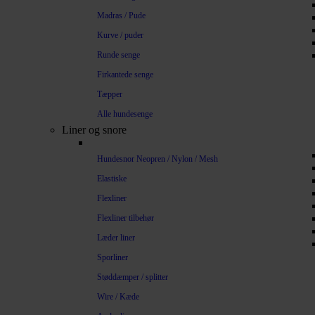
Madras / Pude
Kurve / puder
Runde senge
Firkantede senge
Tæpper
Alle hundesenge
Liner og snore
Hundesnor Neopren / Nylon / Mesh
Elastiske
Flexliner
Flexliner tilbehør
Læder liner
Sporliner
Støddæmper / splitter
Wire / Kæde