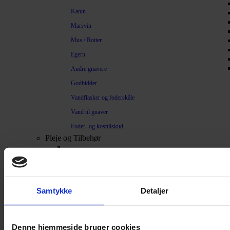
Kanin
Marsvin
Mus / Rotter
Egern
Andre gnavere
Godbidder
Vandflasker og foderskåle
Vand til gnaver
Foder- og kosttilskud
Pleje og Tilbehør
Pels / Pleje
Toilet / Kanin – Marsvin
Toilet Hamster
Samtykke
Detaljer
Børste / Kam
Shampoo
Denne hjemmeside bruger cookies
Bure