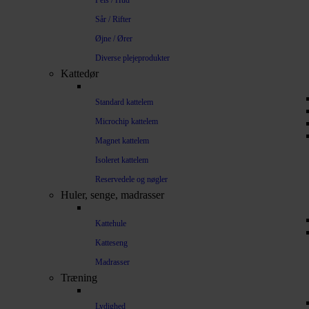
Pels / Hud
Sår / Rifter
Øjne / Ører
Diverse plejeprodukter
Kattedør
Standard kattelem
Microchip kattelem
Magnet kattelem
Isoleret kattelem
Reservedele og nøgler
Huler, senge, madrasser
Kattehule
Katteseng
Madrasser
Træning
Lydighed