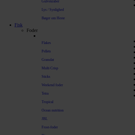
Gulvskraber
Lys / Synlighed
Bøger om Heste
Fisk
Foder
Flakes
Pellets
Granulat
Multi Crisp
Sticks
Weekend foder
Tetra
Tropical
Ocean nutrition
JBL
Frost-foder