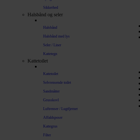
Sikkerhed
Halsbånd og seler
Halsbånd
Halsbånd med lys
Seler / Liner
Kattetegn
Kattetoilet
Kattetoilet
Selvrensende toilet
Sandmåtter
Grusskovl
Luftrenser / Lugtfjerner
Affaldsposer
Kattegrus
Filter