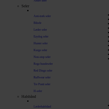
Andre liner
Seler
Anti-træk seler
Bilsele
Læder seler
Ezydog seler
Hunter seler
Kurgo seler
Non-stop seler
Rogz hundeseler
Red Dingo seler
Ruffwear seler
Tre Ponti seler
H-seler
Halsbånd
Læderhalsbånd