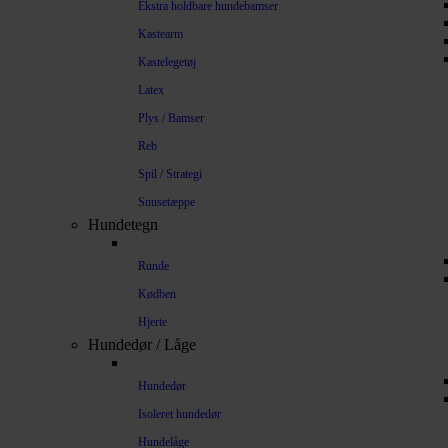
Ekstra holdbare hundebamser
Kastearm
Kastelegetøj
Latex
Plys / Bamser
Reb
Spil / Strategi
Snusetæppe
Hundetegn
Runde
Kødben
Hjerte
Hundedør / Låge
Hundedør
Isoleret hundedør
Hundelåge