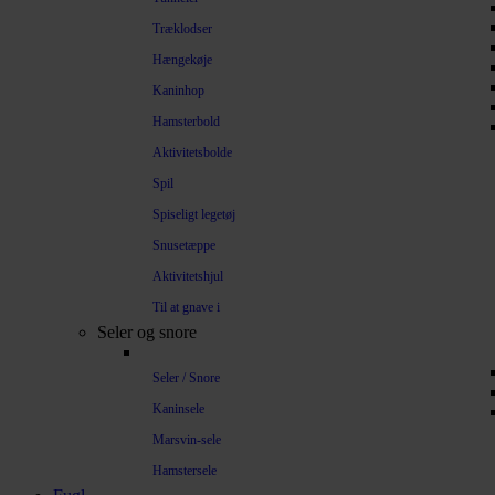
Træklodser
Hængekøje
Kaninhop
Hamsterbold
Aktivitetsbolde
Spil
Spiseligt legetøj
Snusetæppe
Aktivitetshjul
Til at gnave i
Seler og snore
Seler / Snore
Kaninsele
Marsvin-sele
Hamstersele