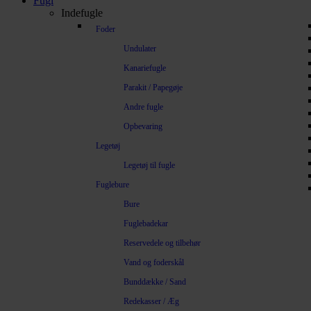
Fugl
Indefugle
Foder
Undulater
Kanariefugle
Parakit / Papegøje
Andre fugle
Opbevaring
Legetøj
Legetøj til fugle
Fuglebure
Bure
Fuglebadekar
Reservedele og tilbehør
Vand og foderskål
Bunddække / Sand
Redekasser / Æg