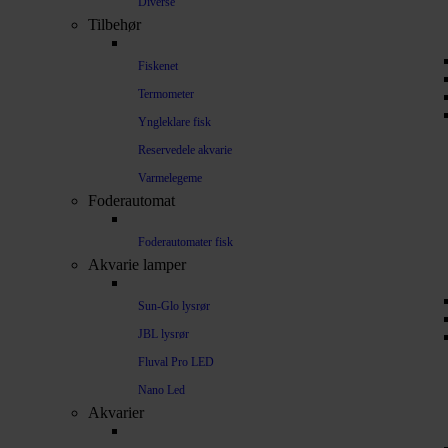
Diverse
Tilbehør
Fiskenet
Termometer
Yngleklare fisk
Reservedele akvarie
Varmelegeme
Foderautomat
Foderautomater fisk
Akvarie lamper
Sun-Glo lysrør
JBL lysrør
Fluval Pro LED
Nano Led
Akvarier