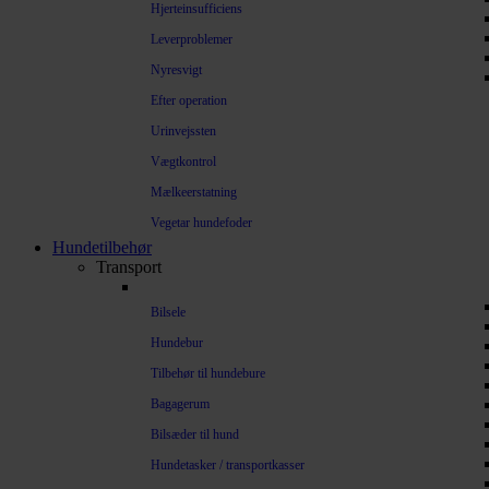
Hjerteinsufficiens
Leverproblemer
Nyresvigt
Efter operation
Urinvejssten
Vægtkontrol
Mælkeerstatning
Vegetar hundefoder
Hundetilbehør
Transport
Bilsele
Hundebur
Tilbehør til hundebure
Bagagerum
Bilsæder til hund
Hundetasker / transportkasser