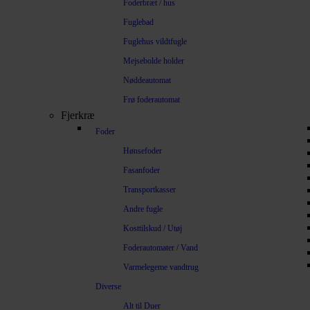
Foderbræt / hus
Fuglebad
Fuglehus vildtfugle
Mejsebolde holder
Nøddeautomat
Frø foderautomat
Fjerkræ
Foder
Hønsefoder
Fasanfoder
Transportkasser
Andre fugle
Kosttilskud / Utøj
Foderautomater / Vand
Varmelegeme vandtrug
Diverse
Alt til Duer