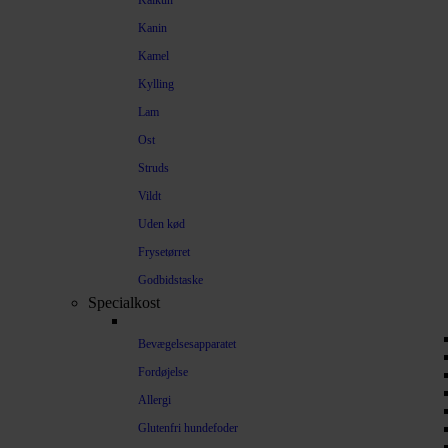
Kalkun
Kanin
Kamel
Kylling
Lam
Ost
Struds
Vildt
Uden kød
Frysetørret
Godbidstaske
Specialkost
Bevægelsesapparatet
Fordøjelse
Allergi
Glutenfri hundefoder