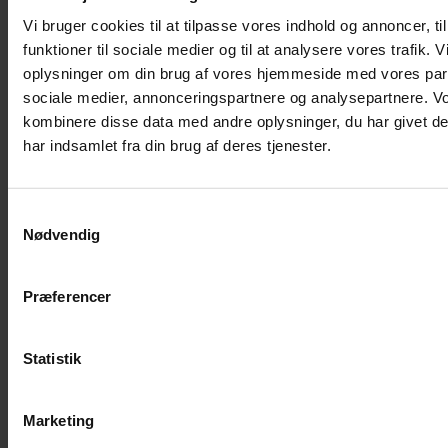
Vi bruger cookies til at tilpasse vores indhold og annoncer, til
Musebur
funktioner til sociale medier og til at analysere vores trafik. 
Hamsterbur
oplysninger om din brug af vores hjemmeside med vores part
Kaninbur
sociale medier, annonceringspartnere og analysepartnere. V
kombinere disse data med andre oplysninger, du har givet d
Rottebur
har indsamlet fra din brug af deres tjenester.
Marsvinebur
Løbegård
Overdækning løbegård
Samtykkevalg
Nødvendig
Indretning til bure
Legepladser til bure
Senge til gnavere
Præferencer
Stiger til bure
Reservedele til bure
Statistik
Clips til bure
Transportkasse
Marketing
Strøelse og bundlag