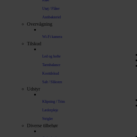
Kløe
Utøj / Flåter
Antibakteriel
Overvågning
Wi-Fi kamera
Tilskud
Led og hofte
Tarmbalance
Kosttilskud
Salt / Sliksten
Udstyr
Klipning / Trim
Læderpleje
Strigler
Diverse tilbehør