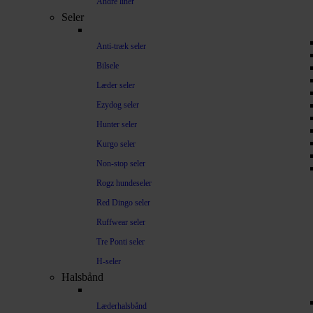
Andre liner
Seler
Anti-træk seler
Bilsele
Læder seler
Ezydog seler
Hunter seler
Kurgo seler
Non-stop seler
Rogz hundeseler
Red Dingo seler
Ruffwear seler
Tre Ponti seler
H-seler
Halsbånd
Læderhalsbånd