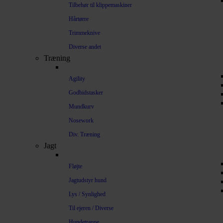
Tilbehør til klippemaskiner
Hårtørre
Trimmeknive
Diverse andet
Træning
Agility
Godbidstasker
Mundkurv
Nosework
Div. Træning
Jagt
Fløjte
Jagtudstyr hund
Lys / Synlighed
Til ejeren / Diverse
Hundetrappe