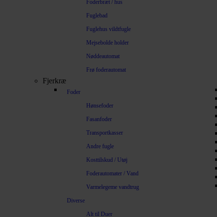
Foderbræt / hus
Fuglebad
Fuglehus vildtfugle
Mejsebolde holder
Nøddeautomat
Frø foderautomat
Fjerkræ
Foder
Hønsefoder
Fasanfoder
Transportkasser
Andre fugle
Kosttilskud / Utøj
Foderautomater / Vand
Varmelegeme vandtrug
Diverse
Alt til Duer