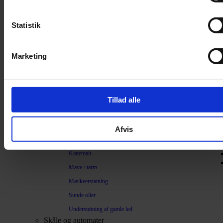
Trimning
Børster
Statistik
Kamme
Sakse
Marketing
Neglesakse
Klippemaskine
Kosttilskud
Tillad alle
Beroligende
Energiboost
Afvis
Kattegræs
Kattemalt
Mave / tarm
Mælkeerstatning
Sunde olier
Understøtning af gamle led
Skåle og automater