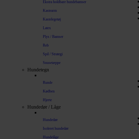
Ekstra holdbare hundebamser
Kastearm
Kastelegetøj
Latex
Plys / Bamser
Reb
Spil / Strategi
Snusetæppe
Hundetegn
Runde
Kødben
Hjerte
Hundedør / Låge
Hundedør
Isoleret hundedør
Hundelåge