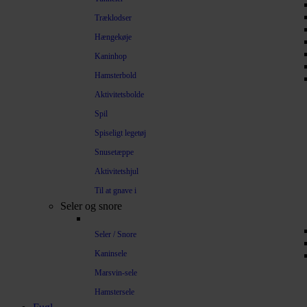
Træklodser
Hængekøje
Kaninhop
Hamsterbold
Aktivitetsbolde
Spil
Spiseligt legetøj
Snusetæppe
Aktivitetshjul
Til at gnave i
Seler og snore
Seler / Snore
Kaninsele
Marsvin-sele
Hamstersele