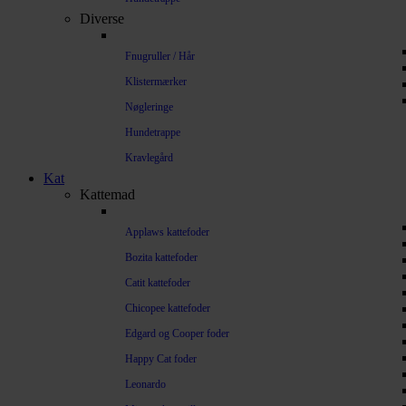
Diverse
Fnugruller / Hår
Klistermærker
Nøgleringe
Hundetrappe
Kravlegård
Kat
Kattemad
Applaws kattefoder
Bozita kattefoder
Catit kattefoder
Chicopee kattefoder
Edgard og Cooper foder
Happy Cat foder
Leonardo