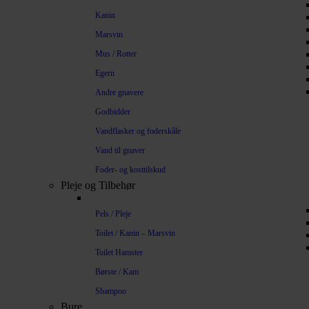
Kanin
Marsvin
Mus / Rotter
Egern
Andre gnavere
Godbidder
Vandflasker og foderskåle
Vand til gnaver
Foder- og kosttilskud
Pleje og Tilbehør
Pels / Pleje
Toilet / Kanin – Marsvin
Toilet Hamster
Børste / Kam
Shampoo
Bure