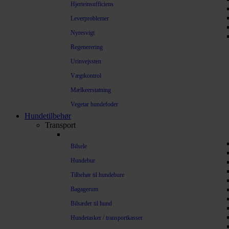
Hjerteinsufficiens
Leverproblemer
Nyresvigt
Regenerering
Urinvejssten
Vægtkontrol
Mælkeerstatning
Vegetar hundefoder
Hundetilbehør
Transport
Bilsele
Hundebur
Tilbehør til hundebure
Bagagerum
Bilsæder til hund
Hundetasker / transportkasser