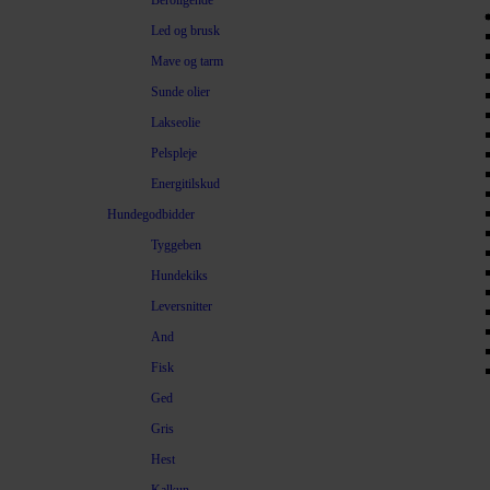
Beroligende
Led og brusk
Mave og tarm
Sunde olier
Lakseolie
Pelspleje
Energitilskud
Hundegodbidder
Tyggeben
Hundekiks
Leversnitter
And
Fisk
Ged
Gris
Hest