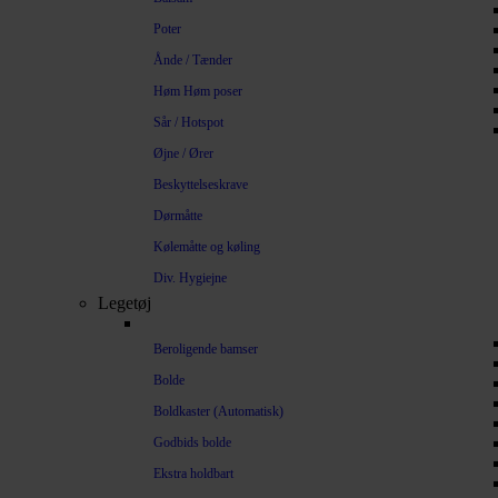
Poter
Ånde / Tænder
Høm Høm poser
Sår / Hotspot
Øjne / Ører
Beskyttelseskrave
Dørmåtte
Kølemåtte og køling
Div. Hygiejne
Legetøj
Beroligende bamser
Bolde
Boldkaster (Automatisk)
Godbids bolde
Ekstra holdbart