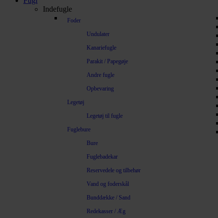
Fugl
Indefugle
Foder
Undulater
Kanariefugle
Parakit / Papegøje
Andre fugle
Opbevaring
Legetøj
Legetøj til fugle
Fuglebure
Bure
Fuglebadekar
Reservedele og tilbehør
Vand og foderskål
Bunddække / Sand
Redekasser / Æg