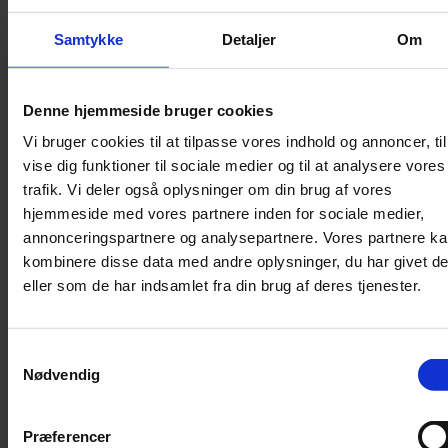
Sikkerhed
Samtykke
Detaljer
Om
Halsbånd og seler
Halsbånd
Denne hjemmeside bruger cookies
Halsbånd med lys
Vi bruger cookies til at tilpasse vores indhold og annoncer, til
Seler / Liner
vise dig funktioner til sociale medier og til at analysere vores
Kattetegn
trafik. Vi deler også oplysninger om din brug af vores
Kattetoilet
hjemmeside med vores partnere inden for sociale medier,
annonceringspartnere og analysepartnere. Vores partnere k
Kattetoilet
kombinere disse data med andre oplysninger, du har givet d
Selvrensende toilet
eller som de har indsamlet fra din brug af deres tjenester.
Sandmåtter
Grusskovl
Luftrenser / Lugtfjerner
Samtykkevalg
Nødvendig
Affaldsposer
Kattegrus
Filter
Præferencer