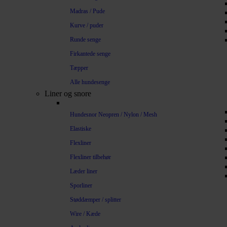
Madras / Pude
Kurve / puder
Runde senge
Firkantede senge
Tæpper
Alle hundesenge
Liner og snore
Hundesnor Neopren / Nylon / Mesh
Elastiske
Flexliner
Flexliner tilbehør
Læder liner
Sporliner
Støddæmper / splitter
Wire / Kæde