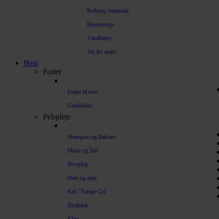
Redeæg /materiale
Hønseringe
Vandbaljer
Alt det andet
Hest
Foder
Foder til hest
Godbidder
Pelspleje
Shampoo og Balsam
Mane og Tail
Hovpleje
Ører og øjne
Køl / Varme Gel
Hudpleje