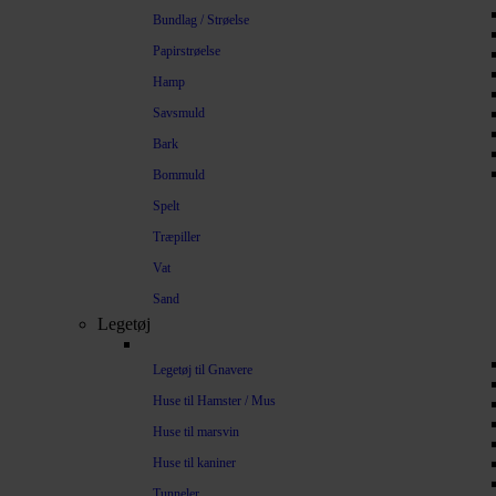
Bundlag / Strøelse
Papirstrøelse
Hamp
Savsmuld
Bark
Bommuld
Spelt
Træpiller
Vat
Sand
Legetøj
Legetøj til Gnavere
Huse til Hamster / Mus
Huse til marsvin
Huse til kaniner
Tunneler