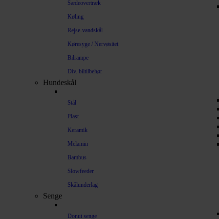
Sædeovertræk
Køling
Rejse-vandskål
Køresyge / Nervøsitet
Bilrampe
Div. biltilbehør
Hundeskål
Stål
Plast
Keramik
Melamin
Bambus
Slowfeeder
Skålunderlag
Senge
Donut senge