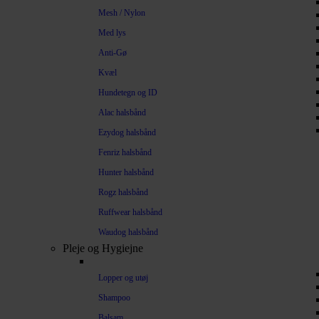
Mesh / Nylon
Med lys
Anti-Gø
Kvæl
Hundetegn og ID
Alac halsbånd
Ezydog halsbånd
Fenriz halsbånd
Hunter halsbånd
Rogz halsbånd
Ruffwear halsbånd
Waudog halsbånd
Pleje og Hygiejne
Lopper og utøj
Shampoo
Balsam