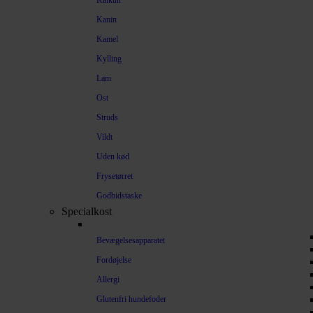
Kalkun
Kanin
Kamel
Kylling
Lam
Ost
Struds
Vildt
Uden kød
Frysetørret
Godbidstaske
Specialkost
Bevægelsesapparatet
Fordøjelse
Allergi
Glutenfri hundefoder