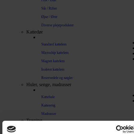
Pels / Hud
Sår / Rifter
Øjne / Ører
Diverse plejeprodukter
Kattedør
Standard kattelem
Microchip kattelem
Magnet kattelem
Isoleret kattelem
Reservedele og nøgler
Huler, senge, madrasser
Kattehule
Katteseng
Madrasser
Træning
Lydighed