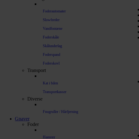
Foderautomater
Slowfeeder
Vandfontæne
Foderskåle
Skålunderlag
Foderspand
Foderskovl
Transport
Kat i bilen
Transportkasser
Diverse
Fnugruller / Hårfjerning
Gnaver
Foder
Hamster