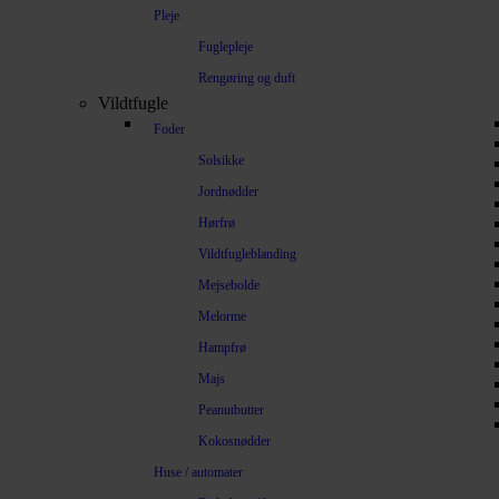
Pleje
Fuglepleje
Rengøring og duft
Vildtfugle
Foder
Solsikke
Jordnødder
Hørfrø
Vildtfugleblanding
Mejsebolde
Melorme
Hampfrø
Majs
Peanutbutter
Kokosnødder
Huse / automater