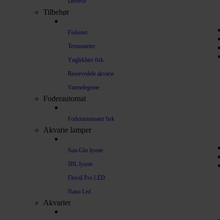
Diverse
Tilbehør
Fiskenet
Termometer
Yngleklare fisk
Reservedele akvarie
Varmelegeme
Foderautomat
Foderautomater fisk
Akvarie lamper
Sun-Glo lysrør
JBL lysrør
Fluval Pro LED
Nano Led
Akvarier