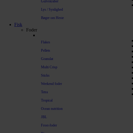
Gulvskraber
Lys / Synlighed
Bøger om Heste
Fisk
Foder
Flakes
Pellets
Granulat
Multi Crisp
Sticks
Weekend foder
Tetra
Tropical
Ocean nutrition
JBL
Frost-foder