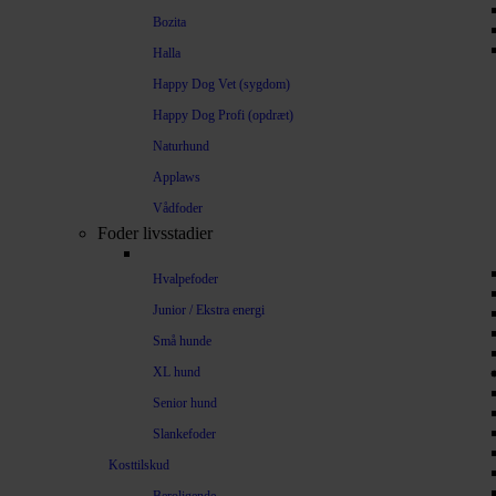
Bozita
Halla
Happy Dog Vet (sygdom)
Happy Dog Profi (opdræt)
Naturhund
Applaws
Vådfoder
Foder livsstadier
Hvalpefoder
Junior / Ekstra energi
Små hunde
XL hund
Senior hund
Slankefoder
Kosttilskud