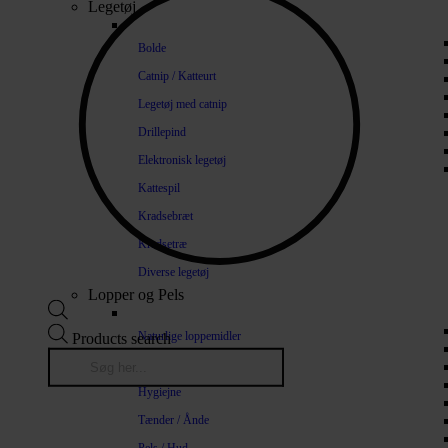
Legetøj
Bolde
Catnip / Katteurt
Legetøj med catnip
Drillepind
Elektronisk legetøj
Kattespil
Kradsebræt
Kradsetræ
Diverse legetøj
Lopper og Pels
Naturlige loppemidler
Products search
Shampoo / Balsam
Hygiejne
Tænder / Ånde