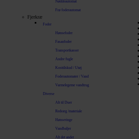
Nøddeautomat
Frø foderautomat
Fjerkræ
Foder
Hønsefoder
Fasanfoder
Transportkasser
Andre fugle
Kosttilskud / Utøj
Foderautomater / Vand
Varmelegeme vandtrug
Diverse
Alt til Duer
Redeæg /materiale
Hønseringe
Vandbaljer
Alt det andet