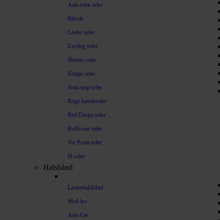
Anti-træk seler
Bilsele
Læder seler
Ezydog seler
Hunter seler
Kurgo seler
Non-stop seler
Rogz hundeseler
Red Dingo seler
Ruffwear seler
Tre Ponti seler
H-seler
Halsbånd
Læderhalsbånd
Med lys
Anti-Gø