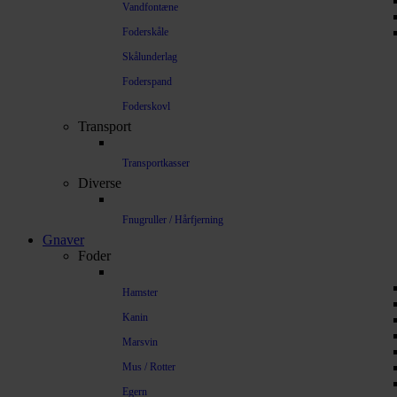
Vandfontæne
Foderskåle
Skålunderlag
Foderspand
Foderskovl
Transport
Transportkasser
Diverse
Fnugruller / Hårfjerning
Gnaver
Foder
Hamster
Kanin
Marsvin
Mus / Rotter
Egern