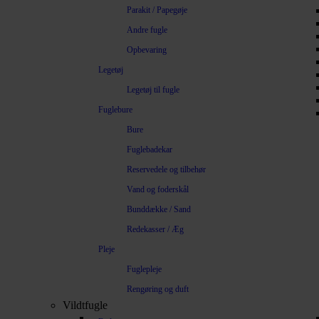
Parakit / Papegøje
Andre fugle
Opbevaring
Legetøj
Legetøj til fugle
Fuglebure
Bure
Fuglebadekar
Reservedele og tilbehør
Vand og foderskål
Bunddække / Sand
Redekasser / Æg
Pleje
Fuglepleje
Rengøring og duft
Vildtfugle