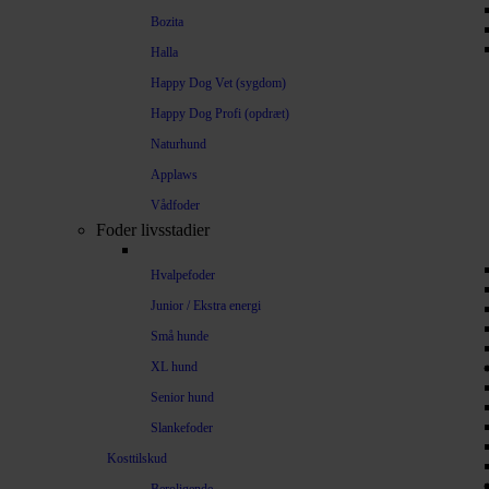
Bozita
Halla
Happy Dog Vet (sygdom)
Happy Dog Profi (opdræt)
Naturhund
Applaws
Vådfoder
Foder livsstadier
Hvalpefoder
Junior / Ekstra energi
Små hunde
XL hund
Senior hund
Slankefoder
Kosttilskud