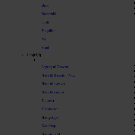
Bark
Bommuld
Spelt
Træpiller
Vat
Sand
Legetøj
Legetøj til Gnavere
Huse til Hamster / Mus
Huse til marsvin
Huse til kaniner
Tunneler
Træklodser
Hængekøje
Kaninhop
Hamsterbold