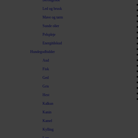
Beroligende
Led og brusk
Mave og tarm
Sunde olier
Pelspleje
Energitilskud
Hundegodbidder
And
Fisk
Ged
Gris
Hest
Kalkun
Kanin
Kamel
Kylling