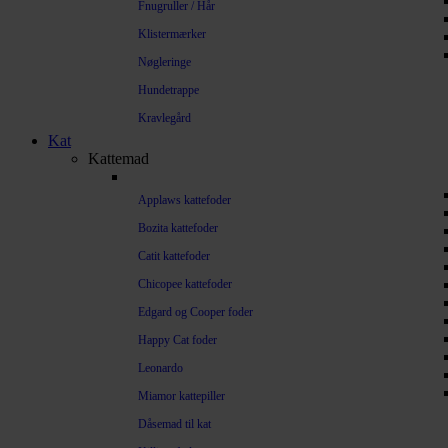
Fnugruller / Hår
Klistermærker
Nøgleringe
Hundetrappe
Kravlegård
Kat
Kattemad
Applaws kattefoder
Bozita kattefoder
Catit kattefoder
Chicopee kattefoder
Edgard og Cooper foder
Happy Cat foder
Leonardo
Miamor kattepiller
Dåsemad til kat