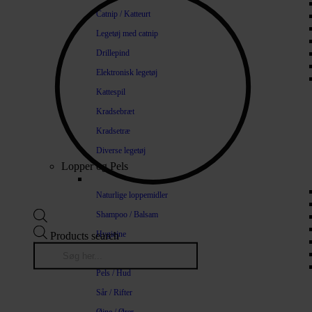
Catnip / Katteurt
Legetøj med catnip
Drillepind
Elektronisk legetøj
Kattespil
Kradsebræt
Kradsetræ
Diverse legetøj
Lopper og Pels
Naturlige loppemidler
Shampoo / Balsam
Hygiejne
Products search
Tænder / Ånde
Pels / Hud
Sår / Rifter