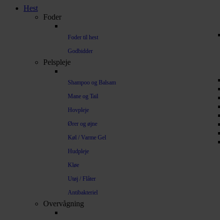
Hest
Foder
Foder til hest
Godbidder
Pelspleje
Shampoo og Balsam
Mane og Tail
Hovpleje
Ører og øjne
Køl / Varme Gel
Hudpleje
Kløe
Utøj / Flåter
Antibakteriel
Overvågning