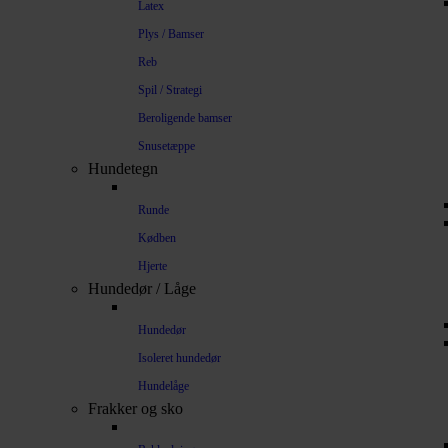
Latex
Plys / Bamser
Reb
Spil / Strategi
Beroligende bamser
Snusetæppe
Hundetegn
Runde
Kødben
Hjerte
Hundedør / Låge
Hundedør
Isoleret hundedør
Hundelåge
Frakker og sko