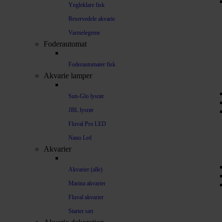
Yngleklare fisk
Reservedele akvarie
Varmelegeme
Foderautomat
Foderautomater fisk
Akvarie lamper
Sun-Glo lysrør
JBL lysrør
Fluval Pro LED
Nano Led
Akvarier
Akvarier (alle)
Marina akvarier
Fluval akvarier
Starter sæt