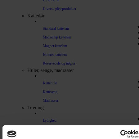
Øjne / Ører
Diverse plejeprodukter
Kattedør
Standard kattelem
Microchip kattelem
Magnet kattelem
Isoleret kattelem
Reservedele og nøgler
Huler, senge, madrasser
Kattehule
Katteseng
Madrasser
Træning
Lydighed
Sikkerhed
Halsbånd og seler