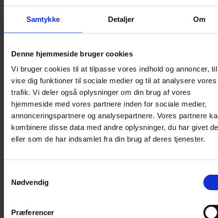
Halsbånd
Samtykke
Detaljer
Om
Halsbånd med lys
Seler / Liner
Denne hjemmeside bruger cookies
Kattetegn
Kattetoilet
Vi bruger cookies til at tilpasse vores indhold og annoncer, til
vise dig funktioner til sociale medier og til at analysere vores
Kattetoilet
trafik. Vi deler også oplysninger om din brug af vores
Selvrensende toilet
hjemmeside med vores partnere inden for sociale medier,
annonceringspartnere og analysepartnere. Vores partnere k
Sandmåtter
kombinere disse data med andre oplysninger, du har givet d
Grusskovl
eller som de har indsamlet fra din brug af deres tjenester.
Luftrenser / Lugtfjerner
Affaldsposer
Kattegrus
Samtykkevalg
Trimning
Nødvendig
Børster
Præferencer
Kamme