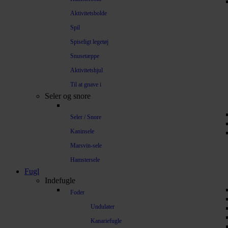
Aktivitetsbolde
Spil
Spiseligt legetøj
Snusetæppe
Aktivitetshjul
Til at gnave i
Seler og snore
Seler / Snore
Kaninsele
Marsvin-sele
Hamstersele
Fugl
Indefugle
Foder
Undulater
Kanariefugle