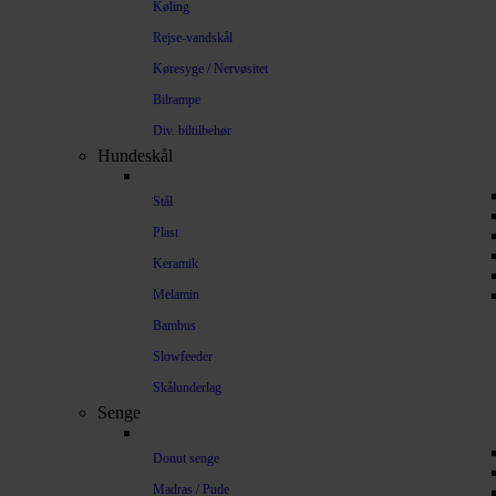
Køling
Rejse-vandskål
Køresyge / Nervøsitet
Bilrampe
Div. biltilbehør
Hundeskål
Stål
Plast
Keramik
Melamin
Bambus
Slowfeeder
Skålunderlag
Senge
Donut senge
Madras / Pude