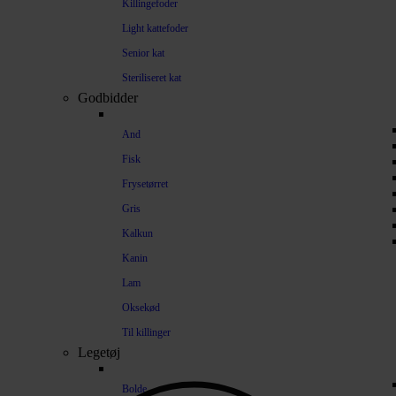
Killingefoder
Light kattefoder
Senior kat
Steriliseret kat
Godbidder
And
Fisk
Frysetørret
Gris
Kalkun
Kanin
Lam
Oksekød
Til killinger
Legetøj
Bolde