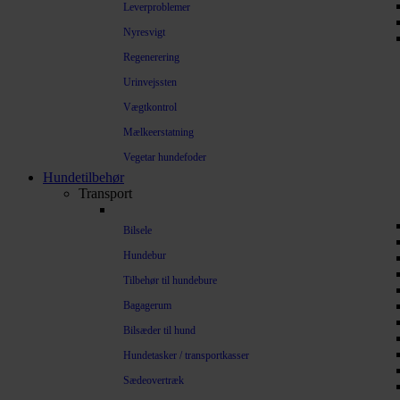
Leverproblemer
Nyresvigt
Regenerering
Urinvejssten
Vægtkontrol
Mælkeerstatning
Vegetar hundefoder
Hundetilbehør
Transport
Bilsele
Hundebur
Tilbehør til hundebure
Bagagerum
Bilsæder til hund
Hundetasker / transportkasser
Sædeovertræk