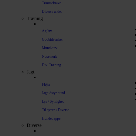
Trimmeknive
Diverse andet
Træning
Agility
Godbidstasker
Mundkurv
Nosework
Div. Træning
Jagt
Fløjte
Jagtudstyr hund
Lys / Synlighed
Til ejeren / Diverse
Hundetrappe
Diverse