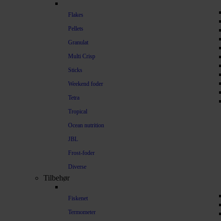
Flakes
Pellets
Granulat
Multi Crisp
Sticks
Weekend foder
Tetra
Tropical
Ocean nutrition
JBL
Frost-foder
Diverse
Tilbehør
Fiskenet
Termometer