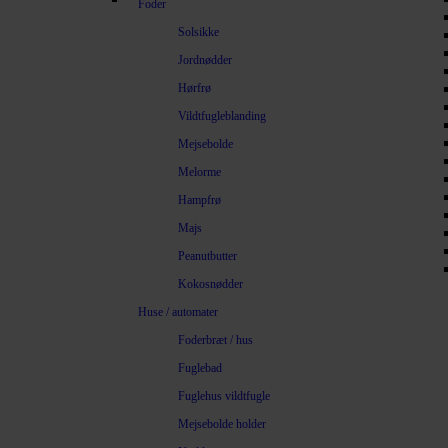
Foder
Solsikke
Jordnødder
Hørfrø
Vildtfugleblanding
Mejsebolde
Melorme
Hampfrø
Majs
Peanutbutter
Kokosnødder
Huse / automater
Foderbræt / hus
Fuglebad
Fuglehus vildtfugle
Mejsebolde holder