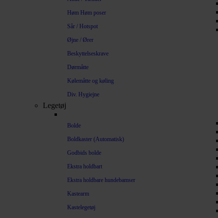
Høm Høm poser
Sår / Hotspot
Øjne / Ører
Beskyttelseskrave
Dørmåtte
Kølemåtte og køling
Div. Hygiejne
Legetøj
Bolde
Boldkaster (Automatisk)
Godbids bolde
Ekstra holdbart
Ekstra holdbare hundebamser
Kastearm
Kastelegetøj