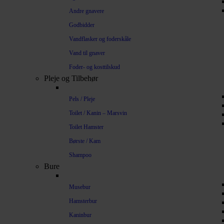
Andre gnavere
Godbidder
Vandflasker og foderskåle
Vand til gnaver
Foder- og kosttilskud
Pleje og Tilbehør
Pels / Pleje
Toilet / Kanin – Marsvin
Toilet Hamster
Børste / Kam
Shampoo
Bure
Musebur
Hamsterbur
Kaninbur