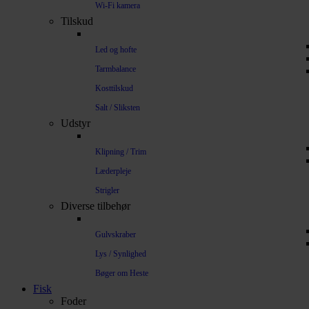
Wi-Fi kamera
Tilskud
Led og hofte
Tarmbalance
Kosttilskud
Salt / Sliksten
Udstyr
Klipning / Trim
Læderpleje
Strigler
Diverse tilbehør
Gulvskraber
Lys / Synlighed
Bøger om Heste
Fisk
Foder