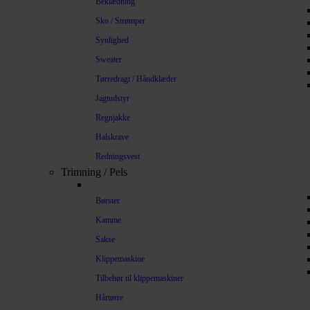
Beklædning
Sko / Strømper
Synlighed
Sweater
Tørredragt / Håndklæder
Jagtudstyr
Regnjakke
Halskrave
Redningsvest
Trimning / Pels
Børster
Kamme
Sakse
Klippemaskine
Tilbehør til klippemaskiner
Hårtørre