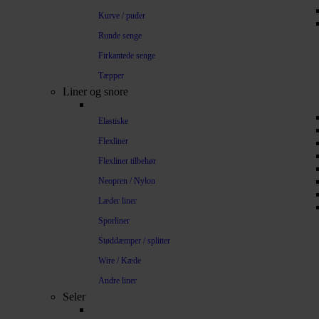
Kurve / puder
Runde senge
Firkantede senge
Tæpper
Liner og snore
Elastiske
Flexliner
Flexliner tilbehør
Neopren / Nylon
Læder liner
Sporliner
Støddæmper / splitter
Wire / Kæde
Andre liner
Seler