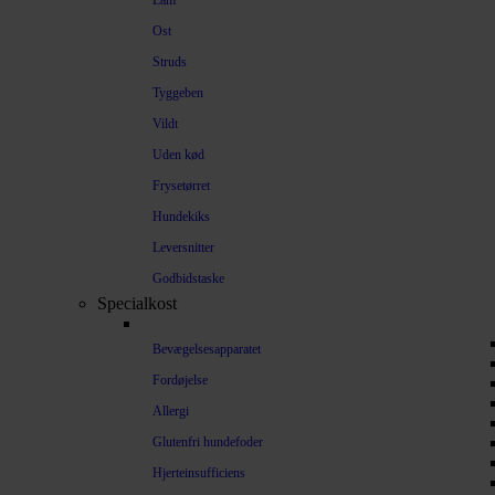
Lam
Ost
Struds
Tyggeben
Vildt
Uden kød
Frysetørret
Hundekiks
Leversnitter
Godbidstaske
Specialkost
Bevægelsesapparatet
Fordøjelse
Allergi
Glutenfri hundefoder
Hjerteinsufficiens