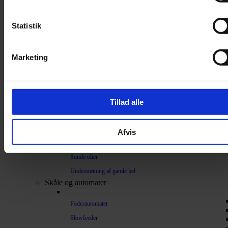
Sakse
Neglesakse
Statistik
Klippemaskine
Kosttilskud
Marketing
Beroligende
Energiboost
Kattegræs
Tillad alle
Kattemalt
Mave / tarm
Afvis
Mælkeerstatning
Sunde olier
Understøtning af gamle led
Skåle og automater
Foderautomater
Slowfeeder