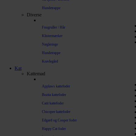
Hundetrappe
Diverse
Fnugruller / Hår
Klistermærker
Nøgleringe
Hundetrappe
Kravlegård
Kat
Kattemad
Applaws kattefoder
Bozita kattefoder
Catit kattefoder
Chicopee kattefoder
Edgard og Cooper foder
Happy Cat foder