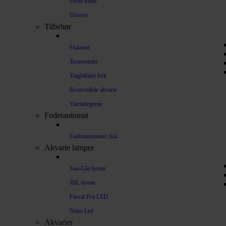
Frost-foder
Diverse
Tilbehør
Fiskenet
Termometer
Yngleklare fisk
Reservedele akvarie
Varmelegeme
Foderautomat
Foderautomater fisk
Akvarie lamper
Sun-Glo lysrør
JBL lysrør
Fluval Pro LED
Nano Led
Akvarier