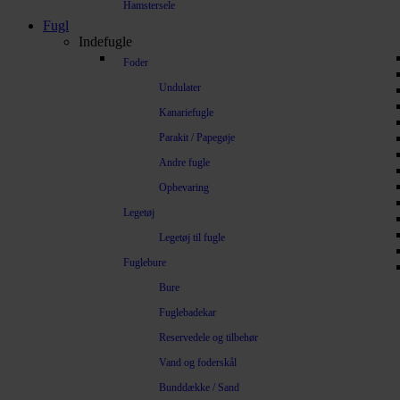
Hamstersele
Fugl
Indefugle
Foder
Undulater
Kanariefugle
Parakit / Papegøje
Andre fugle
Opbevaring
Legetøj
Legetøj til fugle
Fuglebure
Bure
Fuglebadekar
Reservedele og tilbehør
Vand og foderskål
Bunddække / Sand