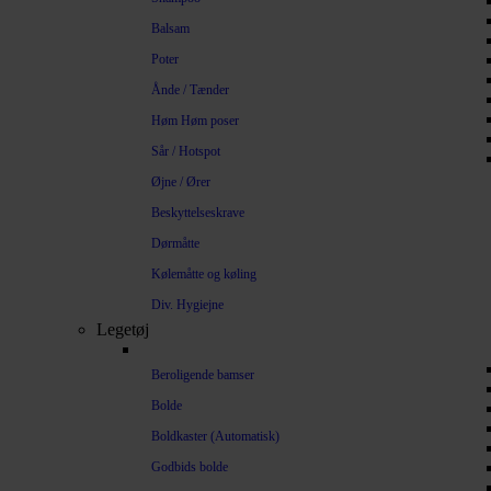
Balsam
Poter
Ånde / Tænder
Høm Høm poser
Sår / Hotspot
Øjne / Ører
Beskyttelseskrave
Dørmåtte
Kølemåtte og køling
Div. Hygiejne
Legetøj
Beroligende bamser
Bolde
Boldkaster (Automatisk)
Godbids bolde