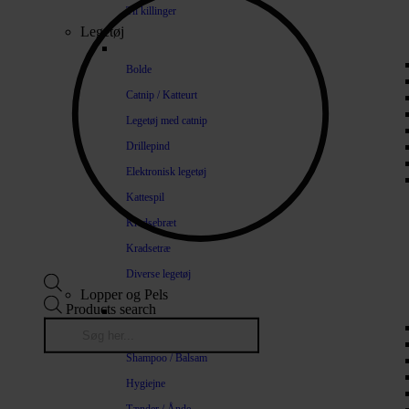
Til killinger
Legetøj
Bolde
Catnip / Katteurt
Legetøj med catnip
Drillepind
Elektronisk legetøj
Kattespil
Kradsebræt
Kradsetræ
Diverse legetøj
Lopper og Pels
Products search
Naturlige loppemidler
Shampoo / Balsam
Hygiejne