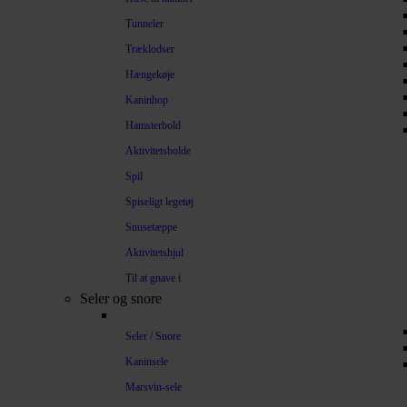
Tunneler
Træklodser
Hængekøje
Kaninhop
Hamsterbold
Aktivitetsbolde
Spil
Spiseligt legetøj
Snusetæppe
Aktivitetshjul
Til at gnave i
Seler og snore
Seler / Snore
Kaninsele
Marsvin-sele