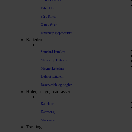
Tænder / Ånde
Pels / Hud
Sår / Rifter
Øjne / Ører
Diverse plejeprodukter
Kattedør
Standard kattelem
Microchip kattelem
Magnet kattelem
Isoleret kattelem
Reservedele og nøgler
Huler, senge, madrasser
Kattehule
Katteseng
Madrasser
Træning