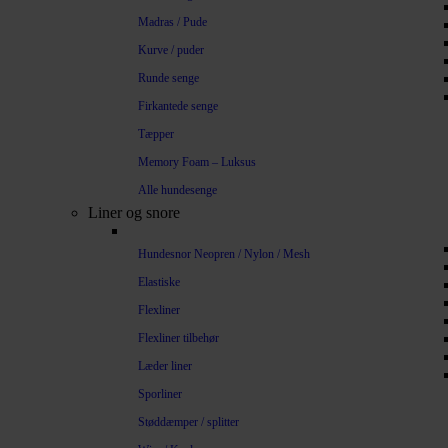
Madras / Pude
Kurve / puder
Runde senge
Firkantede senge
Tæpper
Memory Foam – Luksus
Alle hundesenge
Liner og snore
Hundesnor Neopren / Nylon / Mesh
Elastiske
Flexliner
Flexliner tilbehør
Læder liner
Sporliner
Støddæmper / splitter