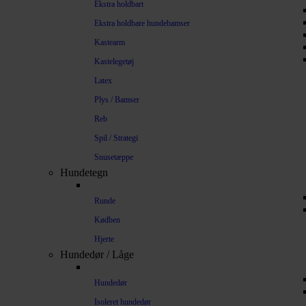
Ekstra holdbart
Ekstra holdbare hundebamser
Kastearm
Kastelegetøj
Latex
Plys / Bamser
Reb
Spil / Strategi
Snusetæppe
Hundetegn
Runde
Kødben
Hjerte
Hundedør / Låge
Hundedør
Isoleret hundedør