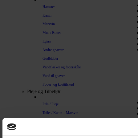
Hamster
Kanin
Marsvin
Mus / Rotter
Egern
Andre gnavere
Godbidder
Vandflasker og foderskåle
Vand til gnaver
Foder- og kosttilskud
Pleje og Tilbehør
Pels / Pleje
Toilet / Kanin – Marsvin
Toilet Hamster
Børste / Kam