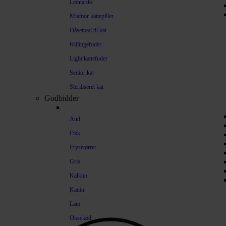
Leonardo
Miamor kattepiller
Dåsemad til kat
Killingefoder
Light kattefoder
Senior kat
Steriliseret kat
Godbidder
And
Fisk
Frysetørret
Gris
Kalkun
Kanin
Lam
Oksekød