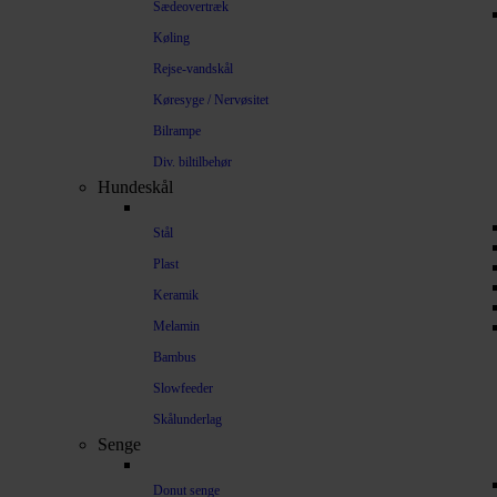
Sædeovertræk
Køling
Rejse-vandskål
Køresyge / Nervøsitet
Bilrampe
Div. biltilbehør
Hundeskål
Stål
Plast
Keramik
Melamin
Bambus
Slowfeeder
Skålunderlag
Senge
Donut senge