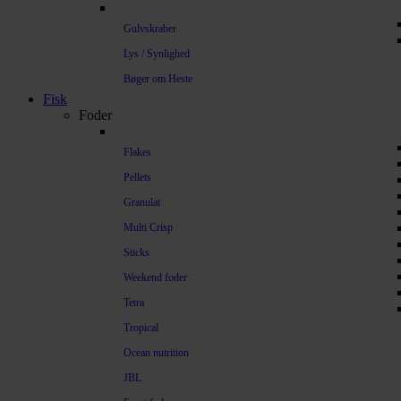
Gulvskraber
Lys / Synlighed
Bøger om Heste
Fisk
Foder
Flakes
Pellets
Granulat
Multi Crisp
Sticks
Weekend foder
Tetra
Tropical
Ocean nutrition
JBL