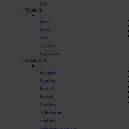
Filter
Trimning
Børster
Kamme
Sakse
Neglesakse
Klippemaskine
Kosttilskud
Beroligende
Energiboost
Kattegræs
Kattemalt
Mave / tarm
Mælkeerstatning
Sunde olier