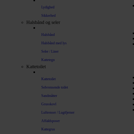
Lydighed
Sikkerhed
Halsbånd og seler
Halsbånd
Halsbånd med lys
Seler / Liner
Kattetegn
Kattetoilet
Kattetoilet
Selvrensende toilet
Sandmåtter
Grusskovl
Luftrenser / Lugtfjerner
Affaldsposer
Kattegrus