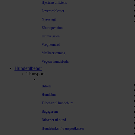
Hjerteinsufficiens
Leverproblemer
Nyresvigt
Efter operation
Urinvejssten
Vægtkontrol
Mælkeerstatning
Vegetar hundefoder
Hundetilbehør
Transport
Bilsele
Hundebur
Tilbehør til hundebure
Bagagerum
Bilsæder til hund
Hundetasker / transportkasser