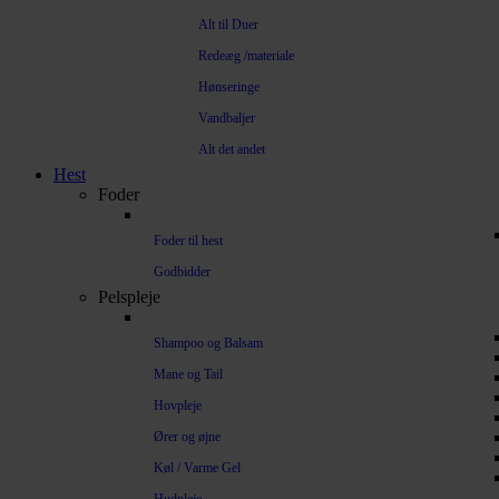
Alt til Duer
Redeæg /materiale
Hønseringe
Vandbaljer
Alt det andet
Hest
Foder
Foder til hest
Godbidder
Pelspleje
Shampoo og Balsam
Mane og Tail
Hovpleje
Ører og øjne
Køl / Varme Gel