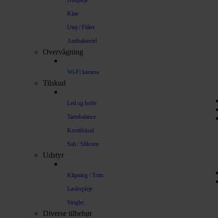
Hudpleje
Kløe
Utøj / Flåter
Antibakteriel
Overvågning
Wi-Fi kamera
Tilskud
Led og hofte
Tarmbalance
Kosttilskud
Salt / Sliksten
Udstyr
Klipning / Trim
Læderpleje
Strigler
Diverse tilbehør