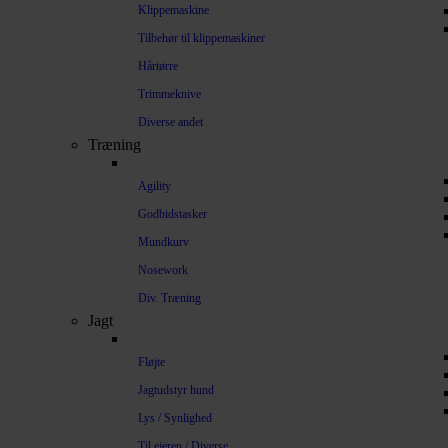
Klippemaskine
Tilbehør til klippemaskiner
Hårtørre
Trimmeknive
Diverse andet
Træning
Agility
Godbidstasker
Mundkurv
Nosework
Div. Træning
Jagt
Fløjte
Jagtudstyr hund
Lys / Synlighed
Til ejeren / Diverse