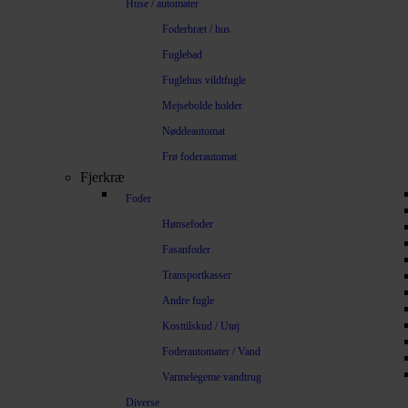
Huse / automater
Foderbræt / hus
Fuglebad
Fuglehus vildtfugle
Mejsebolde holder
Nøddeautomat
Frø foderautomat
Fjerkræ
Foder
Hønsefoder
Fasanfoder
Transportkasser
Andre fugle
Kosttilskud / Utøj
Foderautomater / Vand
Varmelegeme vandtrug
Diverse