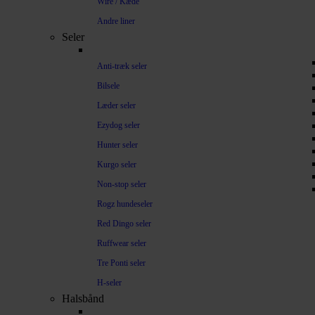
Wire / Kæde
Andre liner
Seler
Anti-træk seler
Bilsele
Læder seler
Ezydog seler
Hunter seler
Kurgo seler
Non-stop seler
Rogz hundeseler
Red Dingo seler
Ruffwear seler
Tre Ponti seler
H-seler
Halsbånd