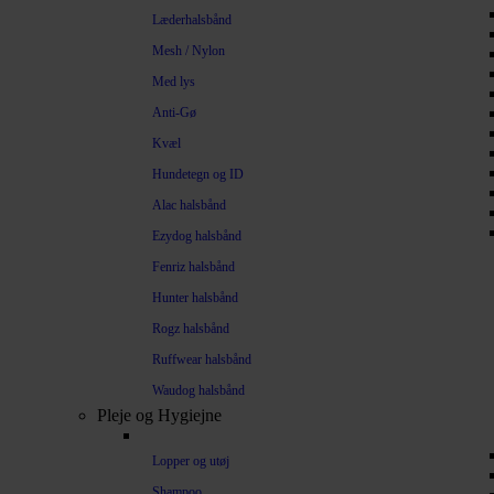
Læderhalsbånd
Mesh / Nylon
Med lys
Anti-Gø
Kvæl
Hundetegn og ID
Alac halsbånd
Ezydog halsbånd
Fenriz halsbånd
Hunter halsbånd
Rogz halsbånd
Ruffwear halsbånd
Waudog halsbånd
Pleje og Hygiejne
Lopper og utøj
Shampoo