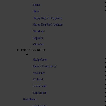
Bozita
Halla
Happy Dog Vet (sygdom)
Happy Dog Profi (opdræt)
Naturhund
Applaws
Vådfoder
Foder livsstadier
Hvalpefoder
Junior / Ekstra energi
Små hunde
XL hund
Senior hund
Slankefoder
Kosttilskud