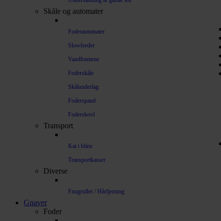
Understøtning af gamle led
Skåle og automater
Foderautomater
Slowfeeder
Vandfontæne
Foderskåle
Skålunderlag
Foderspand
Foderskovl
Transport
Kat i bilen
Transportkasser
Diverse
Fnugruller / Hårfjerning
Gnaver
Foder