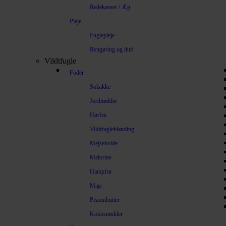
Redekasser / Æg
Pleje
Fuglepleje
Rengøring og duft
Vildtfugle
Foder
Solsikke
Jordnødder
Hørfrø
Vildtfugleblanding
Mejsebolde
Melorme
Hampfrø
Majs
Peanutbutter
Kokosnødder