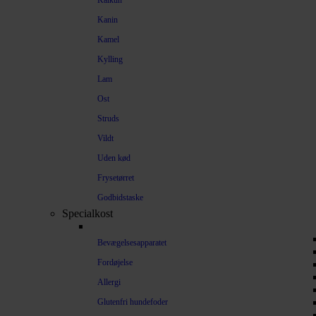
Kalkun
Kanin
Kamel
Kylling
Lam
Ost
Struds
Vildt
Uden kød
Frysetørret
Godbidstaske
Specialkost
Bevægelsesapparatet
Fordøjelse
Allergi
Glutenfri hundefoder