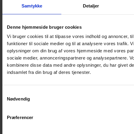
Shampoo
Samtykke
Detaljer
Bure
Musebur
Denne hjemmeside bruger cookies
Hamsterbur
Vi bruger cookies til at tilpasse vores indhold og annoncer, til
Kaninbur
funktioner til sociale medier og til at analysere vores trafik. 
Rottebur
oplysninger om din brug af vores hjemmeside med vores part
Marsvinebur
sociale medier, annonceringspartnere og analysepartnere. V
Løbegård
kombinere disse data med andre oplysninger, du har givet de
Overdækning løbegård
indsamlet fra din brug af deres tjenester.
Indretning til bure
Legepladser til bure
Samtykkevalg
Senge til gnavere
Nødvendig
Stiger til bure
Reservedele til bure
Præferencer
Clips til bure
Transportkasse