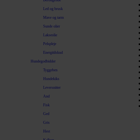
Beroligende
Led og brusk
Mave og tarm
Sunde olier
Lakseolie
Pelspleje
Energitilskud
Hundegodbidder
Tyggeben
Hundekiks
Leversnitter
And
Fisk
Ged
Gris
Hest