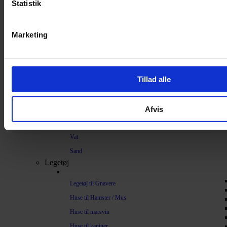
Strøelse og bundlag
Statistik
Bundlag / Strøelse
Marketing
Papirstrøelse
Hamp
Savsmuld
Tillad alle
Bark
Bommuld
Afvis
Spelt
Træpiller
Vat
Sand
Legetøj
Legetøj til Gnavere
Huse til Hamster / Mus
Huse til marsvin
Huse til kaniner