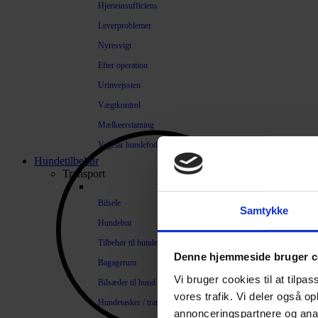
Hjerteinsufficiens
Leverproblemer
Nyresvigt
Efter operation
Urinvejssten
Vægtkontrol
Mælkeerstatning
Vegetar hundefoder
Hundetilbehør
Transport
Bilsele
Samtykke
Hundebur
Tilbehør til hundebure
Denne hjemmeside bruger c
Bagagerum
Vi bruger cookies til at tilpas
Bilsæder til hund
vores trafik. Vi deler også 
Hundetasker / transportkasser
annonceringspartnere og anal