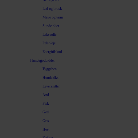
Beroligende
Led og brusk
Mave og tarm
Sunde olier
Lakseolie
Pelspleje
Energitilskud
Hundegodbidder
Tyggeben
Hundekiks
Leversnitter
And
Fisk
Ged
Gris
Hest