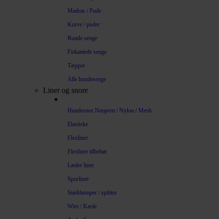
Madras / Pude
Kurve / puder
Runde senge
Firkantede senge
Tæpper
Alle hundesenge
Liner og snore
Hundesnor Neopren / Nylon / Mesh
Elastiske
Flexliner
Flexliner tilbehør
Læder liner
Sporliner
Støddæmper / splitter
Wire / Kæde