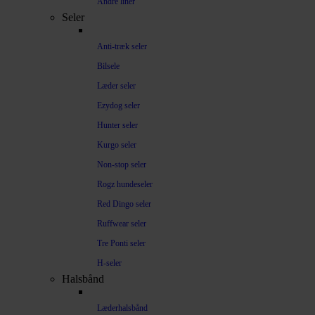
Andre liner
Seler
Anti-træk seler
Bilsele
Læder seler
Ezydog seler
Hunter seler
Kurgo seler
Non-stop seler
Rogz hundeseler
Red Dingo seler
Ruffwear seler
Tre Ponti seler
H-seler
Halsbånd
Læderhalsbånd