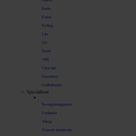
Kalkun
Kanin
Kamel
Kylling
Lam
Ost
Struds
Vildt
Uden kød
Frysetørret
Godbidstaske
Specialkost
Bevægelsesapparatet
Fordøjelse
Allergi
Glutenfri hundefoder