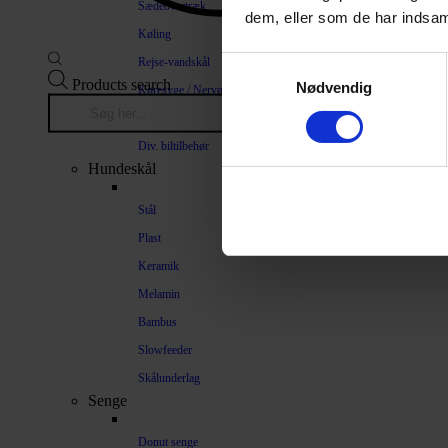
Sædeovertræk
dem, eller som de har indsaml
Køling
Rejse-vandskål
Samtykkevalg
Products search
Nødvendig
Køresyge / Nervøsitet
Bilrampe
Div. biltilbehør
Hundeskål
Stål
Plast
Keramik
Melamin
Bambus
Slowfeeder
Skålunderlag
Senge
Donut senge