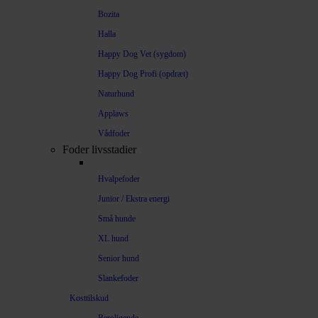
Bozita
Halla
Happy Dog Vet (sygdom)
Happy Dog Profi (opdræt)
Naturhund
Applaws
Vådfoder
Foder livsstadier
Hvalpefoder
Junior / Ekstra energi
Små hunde
XL hund
Senior hund
Slankefoder
Kosttilskud