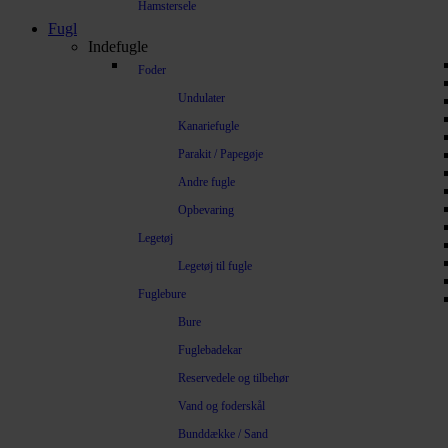
Hamstersele
Fugl
Indefugle
Foder
Undulater
Kanariefugle
Parakit / Papegøje
Andre fugle
Opbevaring
Legetøj
Legetøj til fugle
Fuglebure
Bure
Fuglebadekar
Reservedele og tilbehør
Vand og foderskål
Bunddække / Sand