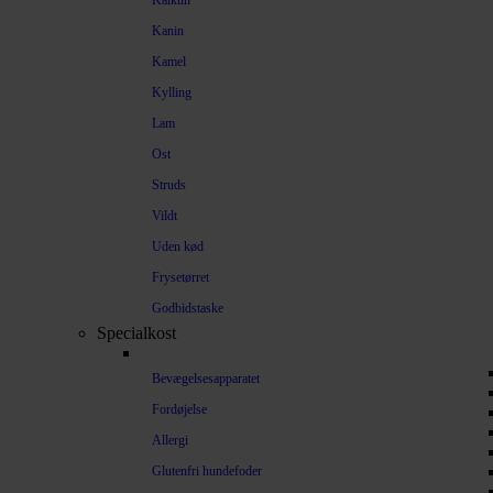
Kalkun
Kanin
Kamel
Kylling
Lam
Ost
Struds
Vildt
Uden kød
Frysetørret
Godbidstaske
Specialkost
Bevægelsesapparatet
Fordøjelse
Allergi
Glutenfri hundefoder