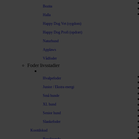
Bozita
Halla
Happy Dog Vet (sygdom)
Happy Dog Profi (opdræt)
Naturhund
Applaws
Vådfoder
Foder livsstadier
Hvalpefoder
Junior / Ekstra energi
Små hunde
XL hund
Senior hund
Slankefoder
Kosttilskud