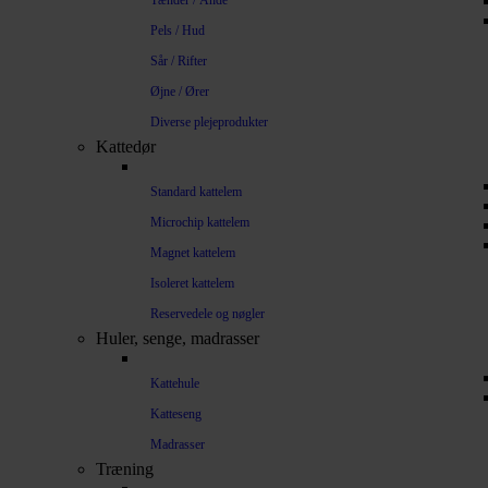
Tænder / Ånde
Pels / Hud
Sår / Rifter
Øjne / Ører
Diverse plejeprodukter
Kattedør
Standard kattelem
Microchip kattelem
Magnet kattelem
Isoleret kattelem
Reservedele og nøgler
Huler, senge, madrasser
Kattehule
Katteseng
Madrasser
Træning