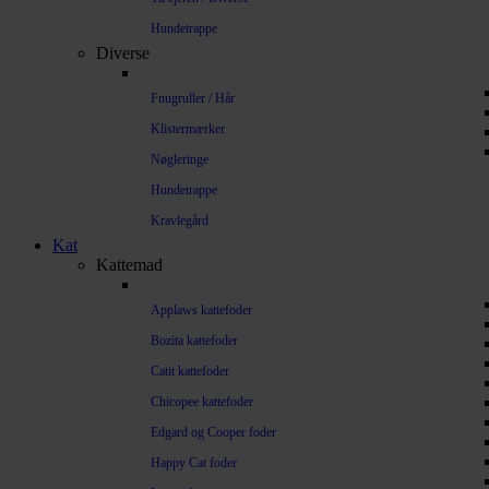
Hundetrappe
Diverse
Fnugruller / Hår
Klistermærker
Nøgleringe
Hundetrappe
Kravlegård
Kat
Kattemad
Applaws kattefoder
Bozita kattefoder
Catit kattefoder
Chicopee kattefoder
Edgard og Cooper foder
Happy Cat foder