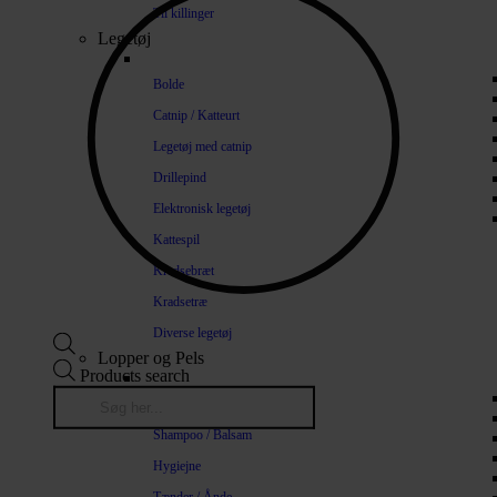
Til killinger
Legetøj
Bolde
Catnip / Katteurt
Legetøj med catnip
Drillepind
Elektronisk legetøj
Kattespil
Kradsebræt
Kradsetræ
Diverse legetøj
Lopper og Pels
Products search
Naturlige loppemidler
Shampoo / Balsam
Hygiejne