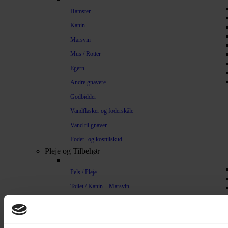
Hamster
Kanin
Marsvin
Mus / Rotter
Egern
Andre gnavere
Godbidder
Vandflasker og foderskåle
Vand til gnaver
Foder- og kosttilskud
Pleje og Tilbehør
Pels / Pleje
Toilet / Kanin – Marsvin
Toilet Hamster
Børste / Kam