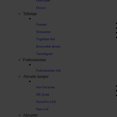
Frost-foder
Diverse
Tilbehør
Fiskenet
Termometer
Yngleklare fisk
Reservedele akvarie
Varmelegeme
Foderautomat
Foderautomater fisk
Akvarie lamper
Sun-Glo lysrør
JBL lysrør
Fluval Pro LED
Nano Led
Akvarier