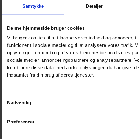
Shampoo
Samtykke
Detaljer
Bure
Musebur
Denne hjemmeside bruger cookies
Hamsterbur
Vi bruger cookies til at tilpasse vores indhold og annoncer, til
Kaninbur
funktioner til sociale medier og til at analysere vores trafik. 
Rottebur
oplysninger om din brug af vores hjemmeside med vores part
Marsvinebur
sociale medier, annonceringspartnere og analysepartnere. V
Løbegård
kombinere disse data med andre oplysninger, du har givet de
Overdækning løbegård
indsamlet fra din brug af deres tjenester.
Indretning til bure
Legepladser til bure
Samtykkevalg
Senge til gnavere
Nødvendig
Stiger til bure
Reservedele til bure
Præferencer
Clips til bure
Transportkasse