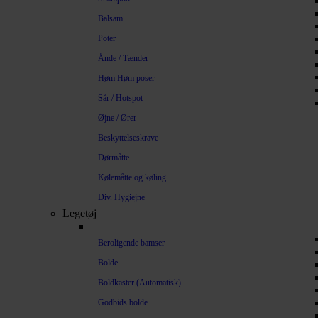
Balsam
Poter
Ånde / Tænder
Høm Høm poser
Sår / Hotspot
Øjne / Ører
Beskyttelseskrave
Dørmåtte
Kølemåtte og køling
Div. Hygiejne
Legetøj
Beroligende bamser
Bolde
Boldkaster (Automatisk)
Godbids bolde