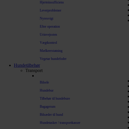
Hjerteinsufficiens
Leverproblemer
Nyresvigt
Efter operation
Urinvejssten
Vægtkontrol
Mælkeerstatning
Vegetar hundefoder
Hundetilbehør
Transport
Bilsele
Hundebur
Tilbehør til hundebure
Bagagerum
Bilsæder til hund
Hundetasker / transportkasser