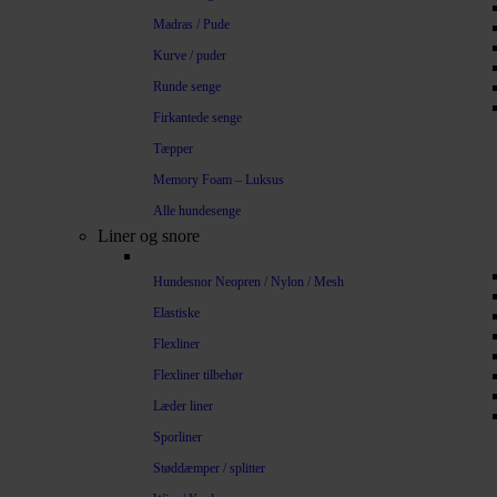
Madras / Pude
Kurve / puder
Runde senge
Firkantede senge
Tæpper
Memory Foam – Luksus
Alle hundesenge
Liner og snore
Hundesnor Neopren / Nylon / Mesh
Elastiske
Flexliner
Flexliner tilbehør
Læder liner
Sporliner
Støddæmper / splitter