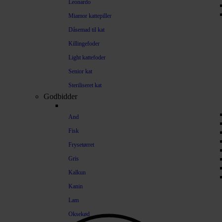
Leonardo
Miamor kattepiller
Dåsemad til kat
Killingefoder
Light kattefoder
Senior kat
Steriliseret kat
Godbidder
And
Fisk
Frysetørret
Gris
Kalkun
Kanin
Lam
Oksekød