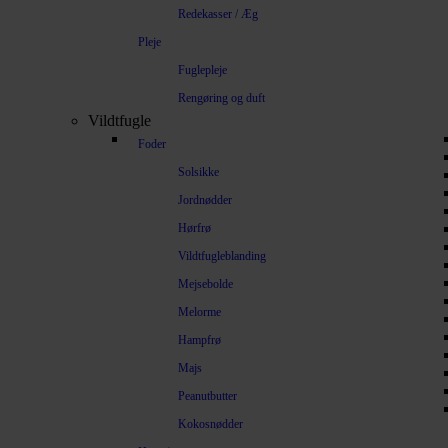
Redekasser / Æg
Pleje
Fuglepleje
Rengøring og duft
Vildtfugle
Foder
Solsikke
Jordnødder
Hørfrø
Vildtfugleblanding
Mejsebolde
Melorme
Hampfrø
Majs
Peanutbutter
Kokosnødder