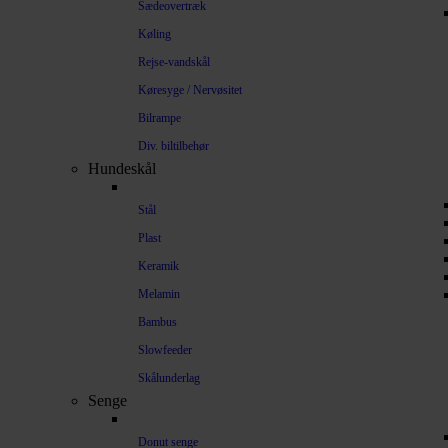
Sædeovertræk
Køling
Rejse-vandskål
Køresyge / Nervøsitet
Bilrampe
Div. biltilbehør
Hundeskål
Stål
Plast
Keramik
Melamin
Bambus
Slowfeeder
Skålunderlag
Senge
Donut senge