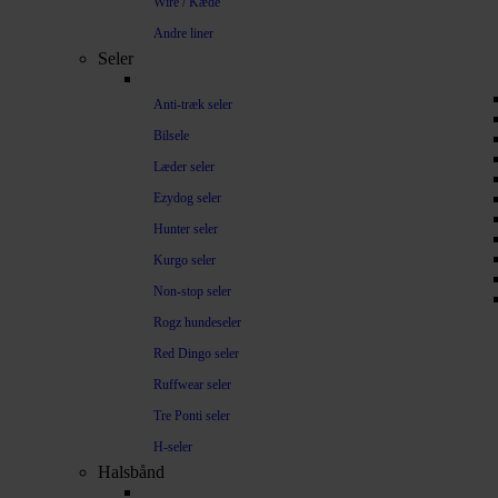
Wire / Kæde
Andre liner
Seler
Anti-træk seler
Bilsele
Læder seler
Ezydog seler
Hunter seler
Kurgo seler
Non-stop seler
Rogz hundeseler
Red Dingo seler
Ruffwear seler
Tre Ponti seler
H-seler
Halsbånd