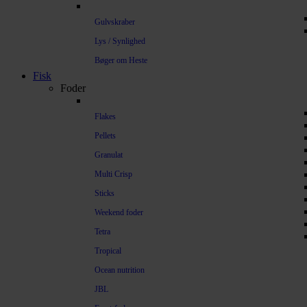
Gulvskraber
Lys / Synlighed
Bøger om Heste
Fisk
Foder
Flakes
Pellets
Granulat
Multi Crisp
Sticks
Weekend foder
Tetra
Tropical
Ocean nutrition
JBL