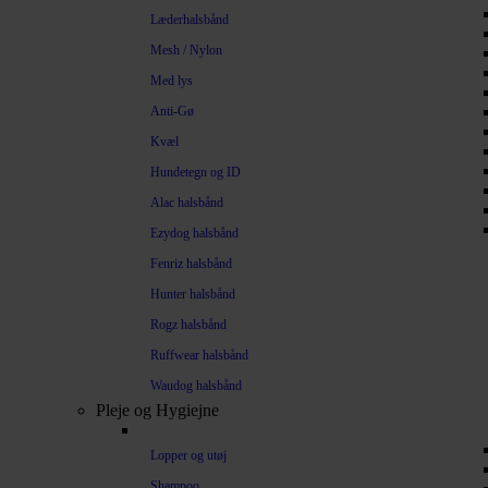
Læderhalsbånd
Mesh / Nylon
Med lys
Anti-Gø
Kvæl
Hundetegn og ID
Alac halsbånd
Ezydog halsbånd
Fenriz halsbånd
Hunter halsbånd
Rogz halsbånd
Ruffwear halsbånd
Waudog halsbånd
Pleje og Hygiejne
Lopper og utøj
Shampoo