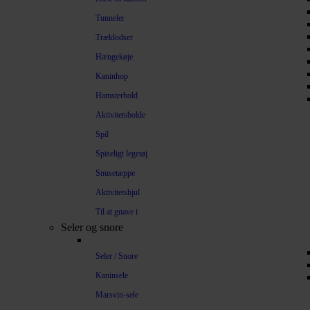
Tunneler
Træklodser
Hængekøje
Kaninhop
Hamsterbold
Aktivitetsbolde
Spil
Spiseligt legetøj
Snusetæppe
Aktivitetshjul
Til at gnave i
Seler og snore
Seler / Snore
Kaninsele
Marsvin-sele