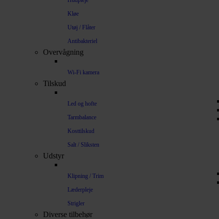
Hudpleje
Kløe
Utøj / Flåter
Antibakteriel
Overvågning
Wi-Fi kamera
Tilskud
Led og hofte
Tarmbalance
Kosttilskud
Salt / Sliksten
Udstyr
Klipning / Trim
Læderpleje
Strigler
Diverse tilbehør