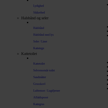
Lydighed
Sikkerhed
Halsbånd og seler
Halsbånd
Halsbånd med lys
Seler / Liner
Kattetegn
Kattetoilet
Kattetoilet
Selvrensende toilet
Sandmåtter
Grusskovl
Luftrenser / Lugtfjerner
Affaldsposer
Kattegrus