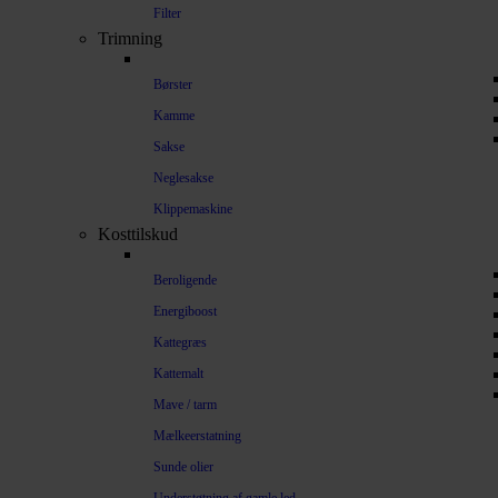
Filter
Trimning
Børster
Kamme
Sakse
Neglesakse
Klippemaskine
Kosttilskud
Beroligende
Energiboost
Kattegræs
Kattemalt
Mave / tarm
Mælkeerstatning
Sunde olier