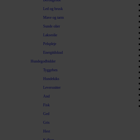
Beroligende
Led og brusk
Mave og tarm
Sunde olier
Lakseolie
Pelspleje
Energitilskud
Hundegodbidder
Tyggeben
Hundekiks
Leversnitter
And
Fisk
Ged
Gris
Hest