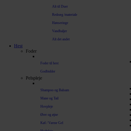
Alt til Duer
Redeæg /materiale
Hønseringe
Vandbaljer
Alt det andet
Hest
Foder
Foder til hest
Godbidder
Pelspleje
Shampoo og Balsam
Mane og Tail
Hovpleje
Ører og øjne
Køl / Varme Gel