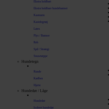
Ekstra holdbart
Ekstra holdbare hundebamser
Kastearm
Kastelegetøj
Latex
Plys / Bamser
Reb
Spil / Strategi
Snusetæppe
Hundetegn
Runde
Kødben
Hjerte
Hundedør / Låge
Hundedør
Isoleret hundedør