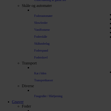
Understøtning af gamle led
Skåle og automater
Foderautomater
Slowfeeder
Vandfontæne
Foderskåle
Skålunderlag
Foderspand
Foderskovl
Transport
Kat i bilen
Transportkasser
Diverse
Fnugruller / Hårfjerning
Gnaver
Foder