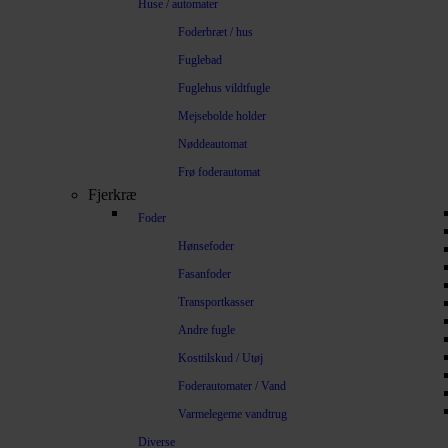
Huse / automater
Foderbræt / hus
Fuglebad
Fuglehus vildtfugle
Mejsebolde holder
Nøddeautomat
Frø foderautomat
Fjerkræ
Foder
Hønsefoder
Fasanfoder
Transportkasser
Andre fugle
Kosttilskud / Utøj
Foderautomater / Vand
Varmelegeme vandtrug
Diverse