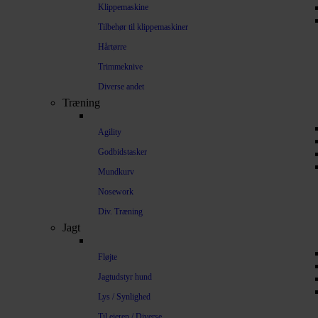
Klippemaskine
Tilbehør til klippemaskiner
Hårtørre
Trimmeknive
Diverse andet
Træning
Agility
Godbidstasker
Mundkurv
Nosework
Div. Træning
Jagt
Fløjte
Jagtudstyr hund
Lys / Synlighed
Til ejeren / Diverse