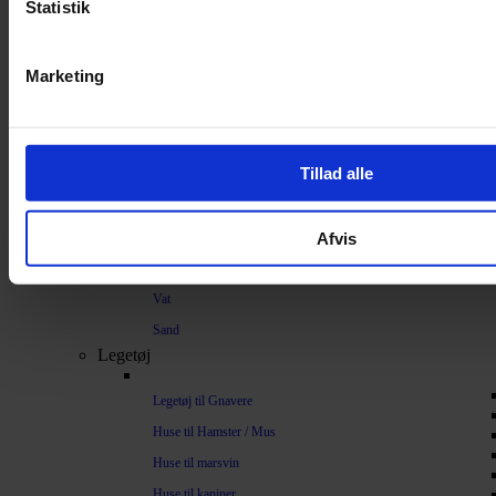
Strøelse og bundlag
Statistik
Bundlag / Strøelse
Marketing
Papirstrøelse
Hamp
Savsmuld
Tillad alle
Bark
Bommuld
Afvis
Spelt
Træpiller
Vat
Sand
Legetøj
Legetøj til Gnavere
Huse til Hamster / Mus
Huse til marsvin
Huse til kaniner