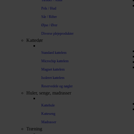
Tænder / Ånde
Pels / Hud
Sår / Rifter
Øjne / Ører
Diverse plejeprodukter
Kattedør
Standard kattelem
Microchip kattelem
Magnet kattelem
Isoleret kattelem
Reservedele og nøgler
Huler, senge, madrasser
Kattehule
Katteseng
Madrasser
Træning