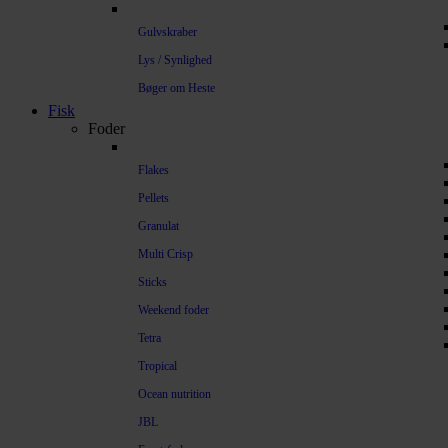
Gulvskraber
Lys / Synlighed
Bøger om Heste
Fisk
Foder
Flakes
Pellets
Granulat
Multi Crisp
Sticks
Weekend foder
Tetra
Tropical
Ocean nutrition
JBL