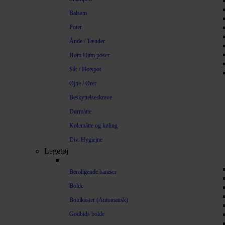
Balsam
Poter
Ånde / Tænder
Høm Høm poser
Sår / Hotspot
Øjne / Ører
Beskyttelseskrave
Dørmåtte
Kølemåtte og køling
Div. Hygiejne
Legetøj
Beroligende bamser
Bolde
Boldkaster (Automatisk)
Godbids bolde