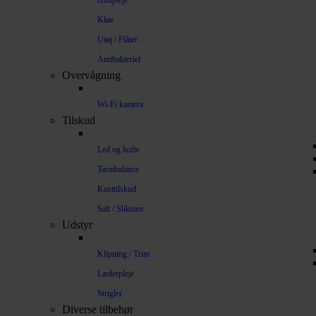
Hudpleje
Kløe
Utøj / Flåter
Antibakteriel
Overvågning
Wi-Fi kamera
Tilskud
Led og hofte
Tarmbalance
Kosttilskud
Salt / Sliksten
Udstyr
Klipning / Trim
Læderpleje
Strigler
Diverse tilbehør