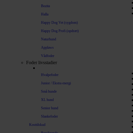
Bozita
Halla
Happy Dog Vet (sygdom)
Happy Dog Profi (opdræt)
Naturhund
Applaws
Vådfoder
Foder livsstadier
Hvalpefoder
Junior / Ekstra energi
Små hunde
XL hund
Senior hund
Slankefoder
Kosttilskud