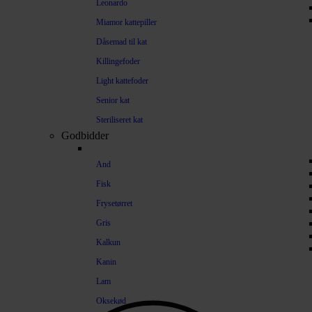
Leonardo
Miamor kattepiller
Dåsemad til kat
Killingefoder
Light kattefoder
Senior kat
Steriliseret kat
Godbidder
And
Fisk
Frysetørret
Gris
Kalkun
Kanin
Lam
Oksekød