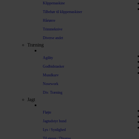
Klippemaskine
Tilbehør til klippemaskiner
Hårtørre
Trimmeknive
Diverse andet
Træning
Agility
Godbidstasker
Mundkurv
Nosework
Div. Træning
Jagt
Fløjte
Jagtudstyr hund
Lys / Synlighed
Til ejeren / Diverse