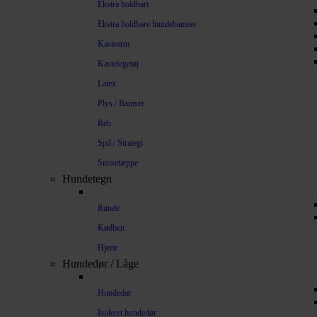
Ekstra holdbart
Ekstra holdbare hundebamser
Kastearm
Kastelegetøj
Latex
Plys / Bamser
Reb
Spil / Strategi
Snusetæppe
Hundetegn
Runde
Kødben
Hjerte
Hundedør / Låge
Hundedør
Isoleret hundedør