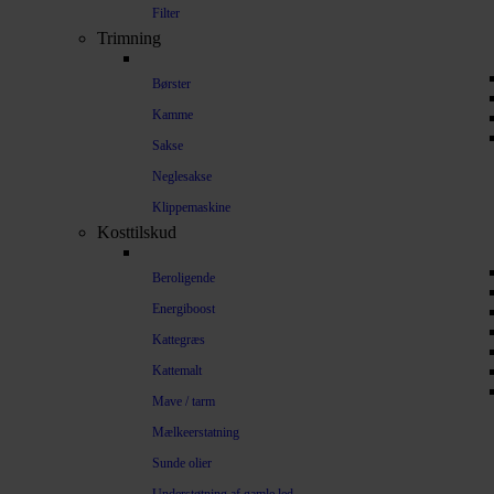
Filter
Trimning
Børster
Kamme
Sakse
Neglesakse
Klippemaskine
Kosttilskud
Beroligende
Energiboost
Kattegræs
Kattemalt
Mave / tarm
Mælkeerstatning
Sunde olier