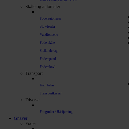
Understøtning af gamle led
Skåle og automater
Foderautomater
Slowfeeder
Vandfontæne
Foderskåle
Skålunderlag
Foderspand
Foderskovl
Transport
Kat i bilen
Transportkasser
Diverse
Fnugruller / Hårfjerning
Gnaver
Foder