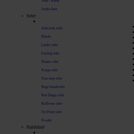
Wire / Kæde
Andre liner
Seler
Anti-træk seler
Bilsele
Læder seler
Ezydog seler
Hunter seler
Kurgo seler
Non-stop seler
Rogz hundeseler
Red Dingo seler
Ruffwear seler
Tre Ponti seler
H-seler
Halsbånd