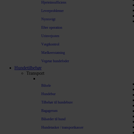
Hjerteinsufficiens
Leverproblemer
Nyresvigt
Efter operation
Urinvejssten
Vægtkontrol
Mælkeerstatning
Vegetar hundefoder
Hundetilbehør
Transport
Bilsele
Hundebur
Tilbehør til hundebure
Bagagerum
Bilsæder til hund
Hundetasker / transportkasser