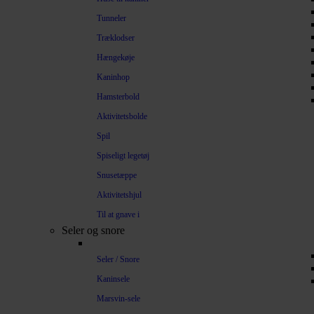
Tunneler
Træklodser
Hængekøje
Kaninhop
Hamsterbold
Aktivitetsbolde
Spil
Spiseligt legetøj
Snusetæppe
Aktivitetshjul
Til at gnave i
Seler og snore
Seler / Snore
Kaninsele
Marsvin-sele