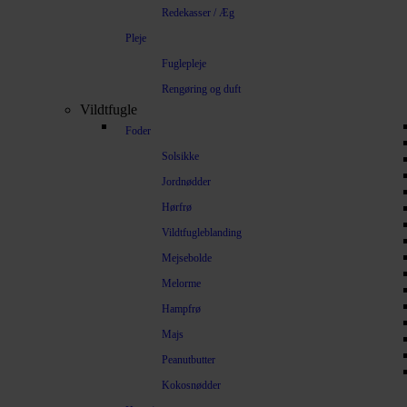
Redekasser / Æg
Pleje
Fuglepleje
Rengøring og duft
Vildtfugle
Foder
Solsikke
Jordnødder
Hørfrø
Vildtfugleblanding
Mejsebolde
Melorme
Hampfrø
Majs
Peanutbutter
Kokosnødder