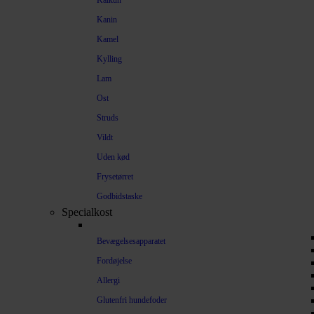
Kalkun
Kanin
Kamel
Kylling
Lam
Ost
Struds
Vildt
Uden kød
Frysetørret
Godbidstaske
Specialkost
Bevægelsesapparatet
Fordøjelse
Allergi
Glutenfri hundefoder