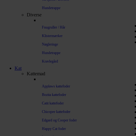
Hundetrappe
Diverse
Fnugruller / Hår
Klistermærker
Nøgleringe
Hundetrappe
Kravlegård
Kat
Kattemad
Applaws kattefoder
Bozita kattefoder
Catit kattefoder
Chicopee kattefoder
Edgard og Cooper foder
Happy Cat foder