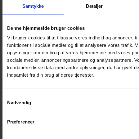
Shampoo
Samtykke
Detaljer
Bure
Musebur
Denne hjemmeside bruger cookies
Hamsterbur
Vi bruger cookies til at tilpasse vores indhold og annoncer, til
Kaninbur
funktioner til sociale medier og til at analysere vores trafik. 
Rottebur
oplysninger om din brug af vores hjemmeside med vores part
Marsvinebur
sociale medier, annonceringspartnere og analysepartnere. V
Løbegård
kombinere disse data med andre oplysninger, du har givet de
Overdækning løbegård
indsamlet fra din brug af deres tjenester.
Indretning til bure
Legepladser til bure
Samtykkevalg
Senge til gnavere
Nødvendig
Stiger til bure
Reservedele til bure
Præferencer
Clips til bure
Transportkasse