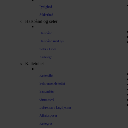
Lydighed
Sikkerhed
Halsbånd og seler
Halsbånd
Halsbånd med lys
Seler / Liner
Kattetegn
Kattetoilet
Kattetoilet
Selvrensende toilet
Sandmåtter
Grusskovl
Luftrenser / Lugtfjerner
Affaldsposer
Kattegrus