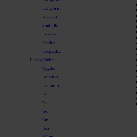
Beroligende
Led og brusk
Mave og tarm
Sunde olier
Lakseolie
Pelspleje
Energitilskud
Hundegodbidder
Tyggeben
Hundekiks
Leversnitter
And
Fisk
Ged
Gris
Hest