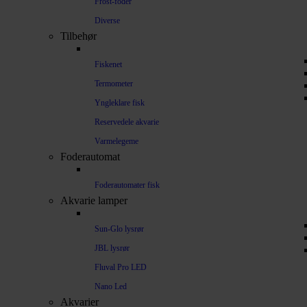
Frost-foder
Diverse
Tilbehør
Fiskenet
Termometer
Yngleklare fisk
Reservedele akvarie
Varmelegeme
Foderautomat
Foderautomater fisk
Akvarie lamper
Sun-Glo lysrør
JBL lysrør
Fluval Pro LED
Nano Led
Akvarier