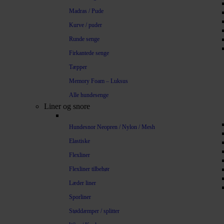
Madras / Pude
Kurve / puder
Runde senge
Firkantede senge
Tæpper
Memory Foam – Luksus
Alle hundesenge
Liner og snore
Hundesnor Neopren / Nylon / Mesh
Elastiske
Flexliner
Flexliner tilbehør
Læder liner
Sporliner
Støddæmper / splitter