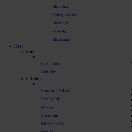
Alt til Duer
Redeæg /materiale
Hønseringe
Vandbaljer
Alt det andet
Hest
Foder
Foder til hest
Godbidder
Pelspleje
Shampoo og Balsam
Mane og Tail
Hovpleje
Ører og øjne
Køl / Varme Gel