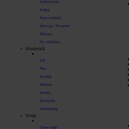
Sædeovertræk
Køling
Rejse-vandskål
Køresyge / Nervøsitet
Bilrampe
Div. biltilbehør
Hundeskål
Stål
Plast
Keramik
Melamin
Bambus
Slowfeeder
Skålunderlag
Senge
Donut senge