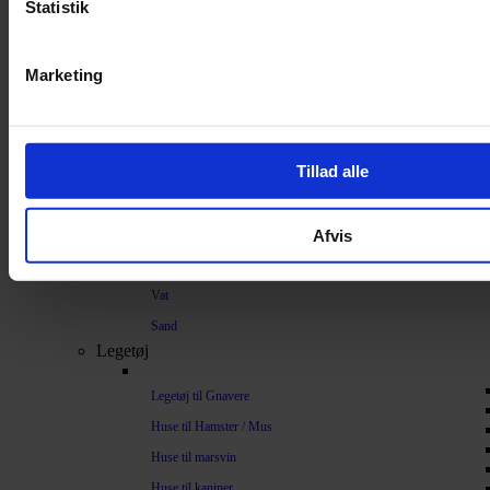
Strøelse og bundlag
Statistik
Bundlag / Strøelse
Marketing
Papirstrøelse
Hamp
Savsmuld
Tillad alle
Bark
Bommuld
Afvis
Spelt
Træpiller
Vat
Sand
Legetøj
Legetøj til Gnavere
Huse til Hamster / Mus
Huse til marsvin
Huse til kaniner