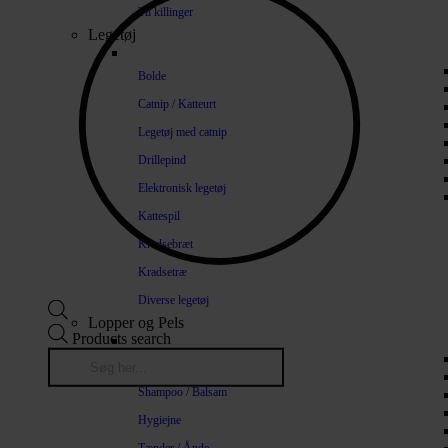
Til killinger
Legetøj
Bolde
Catnip / Katteurt
Legetøj med catnip
Drillepind
Elektronisk legetøj
Kattespil
Kradsebræt
Kradsetræ
Diverse legetøj
Lopper og Pels
Products search
Naturlige loppemidler
Shampoo / Balsam
Hygiejne