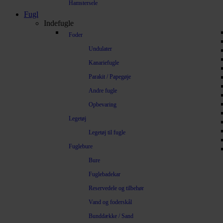
Hamstersele
Fugl
Indefugle
Foder
Undulater
Kanariefugle
Parakit / Papegøje
Andre fugle
Opbevaring
Legetøj
Legetøj til fugle
Fuglebure
Bure
Fuglebadekar
Reservedele og tilbehør
Vand og foderskål
Bunddække / Sand