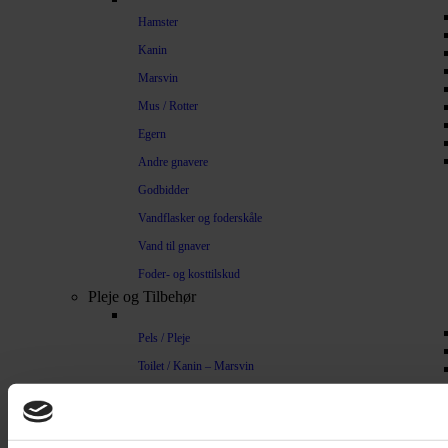
Hamster
Kanin
Marsvin
Mus / Rotter
Egern
Andre gnavere
Godbidder
Vandflasker og foderskåle
Vand til gnaver
Foder- og kosttilskud
Pleje og Tilbehør
Pels / Pleje
Toilet / Kanin – Marsvin
Toilet Hamster
Børste / Kam