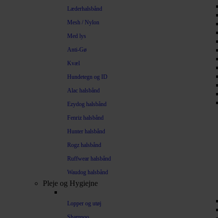
Læderhalsbånd
Mesh / Nylon
Med lys
Anti-Gø
Kvæl
Hundetegn og ID
Alac halsbånd
Ezydog halsbånd
Fenriz halsbånd
Hunter halsbånd
Rogz halsbånd
Ruffwear halsbånd
Waudog halsbånd
Pleje og Hygiejne
Lopper og utøj
Shampoo