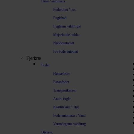
Huse / automater
Foderbræt / hus
Fuglebad
Fuglehus vildtfugle
Mejsebolde holder
Nøddeautomat
Frø foderautomat
Fjerkræ
Foder
Hønsefoder
Fasanfoder
Transportkasser
Andre fugle
Kosttilskud / Utøj
Foderautomater / Vand
Varmelegeme vandtrug
Diverse