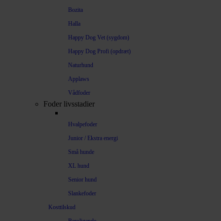
Bozita
Halla
Happy Dog Vet (sygdom)
Happy Dog Profi (opdræt)
Naturhund
Applaws
Vådfoder
Foder livsstadier
Hvalpefoder
Junior / Ekstra energi
Små hunde
XL hund
Senior hund
Slankefoder
Kosttilskud