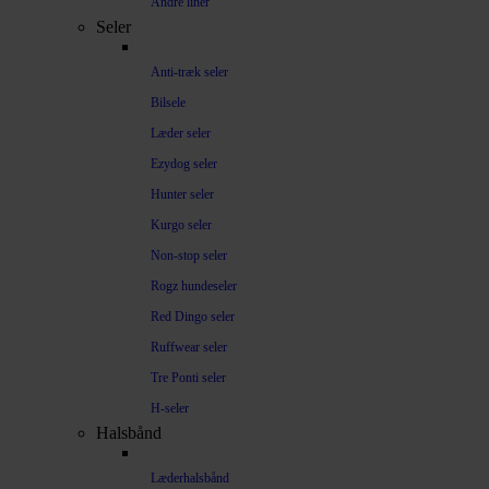
Andre liner
Seler
Anti-træk seler
Bilsele
Læder seler
Ezydog seler
Hunter seler
Kurgo seler
Non-stop seler
Rogz hundeseler
Red Dingo seler
Ruffwear seler
Tre Ponti seler
H-seler
Halsbånd
Læderhalsbånd