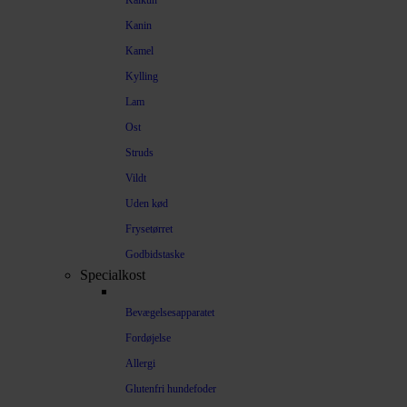
Kalkun
Kanin
Kamel
Kylling
Lam
Ost
Struds
Vildt
Uden kød
Frysetørret
Godbidstaske
Specialkost
Bevægelsesapparatet
Fordøjelse
Allergi
Glutenfri hundefoder