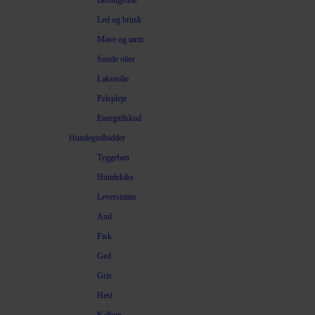
Beroligende
Led og brusk
Mave og tarm
Sunde olier
Lakseolie
Pelspleje
Energitilskud
Hundegodbidder
Tyggeben
Hundekiks
Leversnitter
And
Fisk
Ged
Gris
Hest