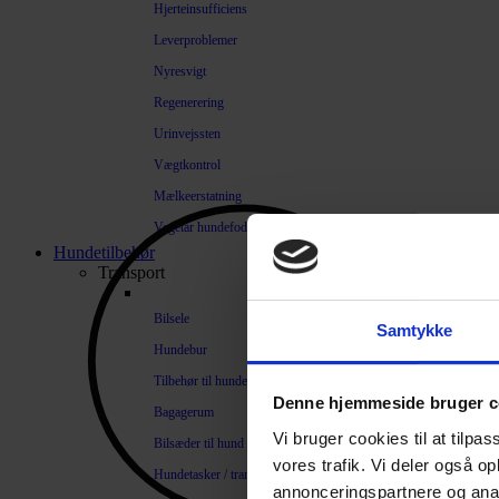
Hjerteinsufficiens
Leverproblemer
Nyresvigt
Regenerering
Urinvejssten
Vægtkontrol
Mælkeerstatning
Vegetar hundefoder
Hundetilbehør
Transport
Bilsele
Samtykke
Hundebur
Tilbehør til hundebure
Denne hjemmeside bruger c
Bagagerum
Vi bruger cookies til at tilpas
Bilsæder til hund
vores trafik. Vi deler også 
Hundetasker / transportkasser
annonceringspartnere og anal