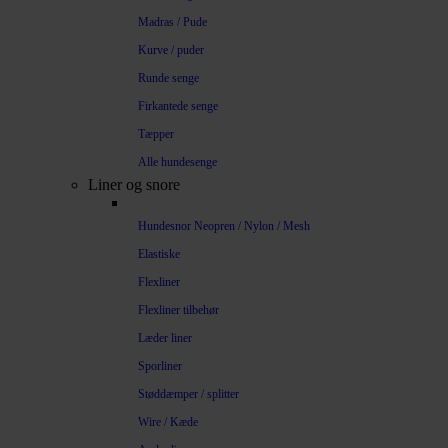
Madras / Pude
Kurve / puder
Runde senge
Firkantede senge
Tæpper
Alle hundesenge
Liner og snore
Hundesnor Neopren / Nylon / Mesh
Elastiske
Flexliner
Flexliner tilbehør
Læder liner
Sporliner
Støddæmper / splitter
Wire / Kæde