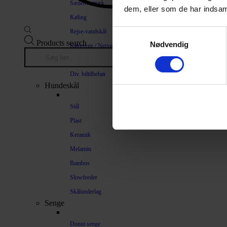
Sædeovertræk
dem, eller som de har indsaml
Køling
Rejse-vandskål
Samtykkevalg
Products search
Nødvendig
Køresyge / Nervøsitet
Bilrampe
Div. biltilbehør
Hundeskål
Stål
Plast
Keramik
Melamin
Bambus
Slowfeeder
Skålunderlag
Senge
Donut senge