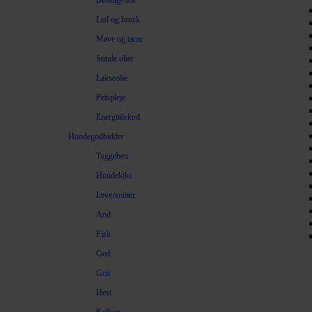
Beroligende
Led og brusk
Mave og tarm
Sunde olier
Lakseolie
Pelspleje
Energitilskud
Hundegodbidder
Tyggeben
Hundekiks
Leversnitter
And
Fisk
Ged
Gris
Hest