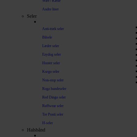
Wire / Kæde
Andre liner
Seler
Anti-træk seler
Bilsele
Læder seler
Ezydog seler
Hunter seler
Kurgo seler
Non-stop seler
Rogz hundeseler
Red Dingo seler
Ruffwear seler
Tre Ponti seler
H-seler
Halsbånd