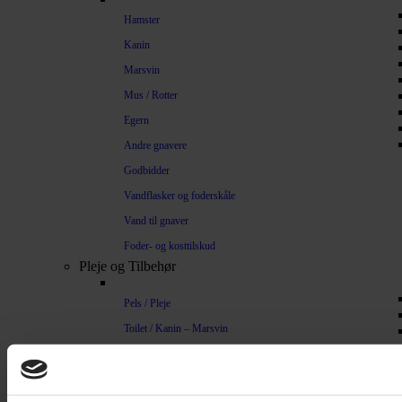
Hamster
Kanin
Marsvin
Mus / Rotter
Egern
Andre gnavere
Godbidder
Vandflasker og foderskåle
Vand til gnaver
Foder- og kosttilskud
Pleje og Tilbehør
Pels / Pleje
Toilet / Kanin – Marsvin
Toilet Hamster
Børste / Kam