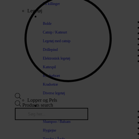
Til killinger
Legetøj
Bolde
Catnip / Katteurt
Legetøj med catnip
Drillepind
Elektronisk legetøj
Kattespil
Kradsebræt
Kradsetræ
Diverse legetøj
Lopper og Pels
Products search
Naturlige loppemidler
Shampoo / Balsam
Hygiejne