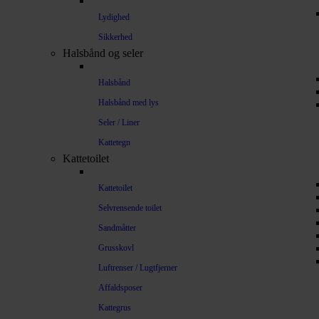
Lydighed
Sikkerhed
Halsbånd og seler
Halsbånd
Halsbånd med lys
Seler / Liner
Kattetegn
Kattetoilet
Kattetoilet
Selvrensende toilet
Sandmåtter
Grusskovl
Luftrenser / Lugtfjerner
Affaldsposer
Kattegrus