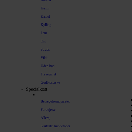
Kalkun
Kanin
Kamel
Kylling
Lam
Ost
Struds
Vildt
Uden kød
Frysetørret
Godbidstaske
Specialkost
Bevægelsesapparatet
Fordøjelse
Allergi
Glutenfri hundefoder