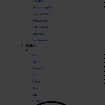
Leonardo
Miamor kattepiller
Dåsemad til kat
Killingefoder
Light kattefoder
Senior kat
Steriliseret kat
Godbidder
And
Fisk
Frysetørret
Gris
Kalkun
Kanin
Lam
Oksekød