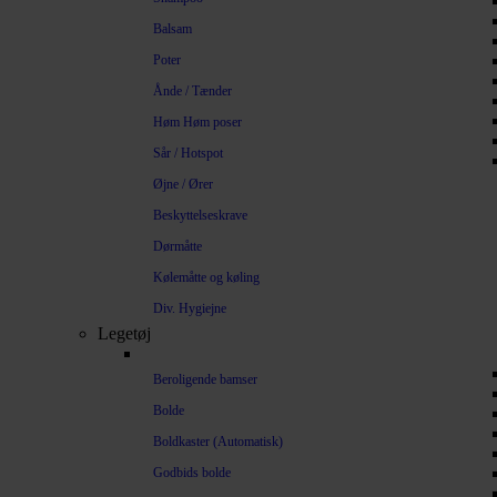
Balsam
Poter
Ånde / Tænder
Høm Høm poser
Sår / Hotspot
Øjne / Ører
Beskyttelseskrave
Dørmåtte
Kølemåtte og køling
Div. Hygiejne
Legetøj
Beroligende bamser
Bolde
Boldkaster (Automatisk)
Godbids bolde