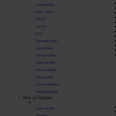
Læderhalsbånd
Mesh / Nylon
Med lys
Anti-Gø
Kvæl
Hundetegn og ID
Alac halsbånd
Ezydog halsbånd
Fenriz halsbånd
Hunter halsbånd
Rogz halsbånd
Ruffwear halsbånd
Waudog halsbånd
Pleje og Hygiejne
Lopper og utøj
Shampoo