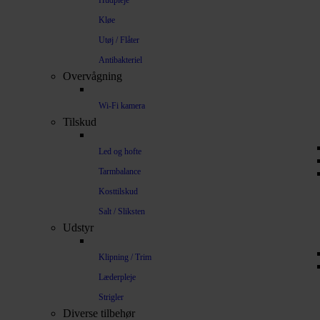
Hudpleje
Kløe
Utøj / Flåter
Antibakteriel
Overvågning
Wi-Fi kamera
Tilskud
Led og hofte
Tarmbalance
Kosttilskud
Salt / Sliksten
Udstyr
Klipning / Trim
Læderpleje
Strigler
Diverse tilbehør