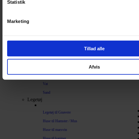
Strøelse og bundlag
Statistik
Bundlag / Strøelse
Marketing
Papirstrøelse
Hamp
Savsmuld
Tillad alle
Bark
Bommuld
Afvis
Spelt
Træpiller
Vat
Sand
Legetøj
Legetøj til Gnavere
Huse til Hamster / Mus
Huse til marsvin
Huse til kaniner