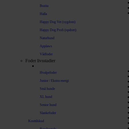
Bozita
Halla
Happy Dog Vet (sygdom)
Happy Dog Profi (opdræt)
Naturhund
Applaws
Vådfoder
Foder livsstadier
Hvalpefoder
Junior / Ekstra energi
Små hunde
XL hund
Senior hund
Slankefoder
Kosttilskud