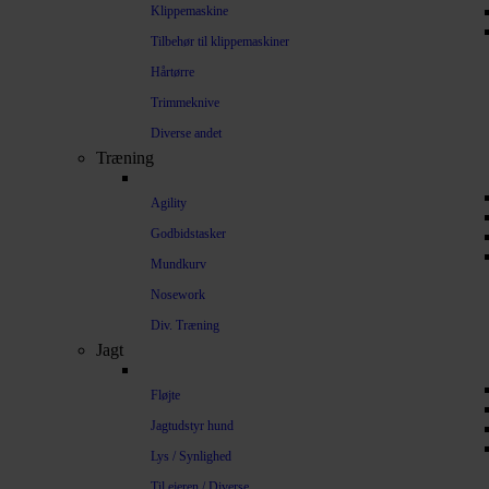
Klippemaskine
Tilbehør til klippemaskiner
Hårtørre
Trimmeknive
Diverse andet
Træning
Agility
Godbidstasker
Mundkurv
Nosework
Div. Træning
Jagt
Fløjte
Jagtudstyr hund
Lys / Synlighed
Til ejeren / Diverse