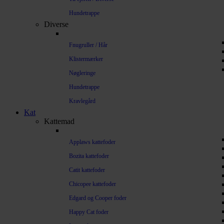
Hundetrappe
Diverse
Fnugruller / Hår
Klistermærker
Nøgleringe
Hundetrappe
Kravlegård
Kat
Kattemad
Applaws kattefoder
Bozita kattefoder
Catit kattefoder
Chicopee kattefoder
Edgard og Cooper foder
Happy Cat foder