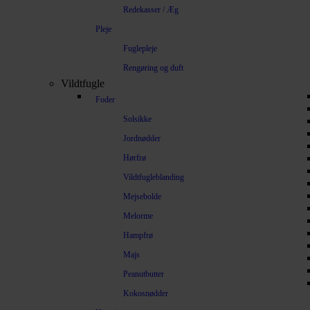
Redekasser / Æg
Pleje
Fuglepleje
Rengøring og duft
Vildtfugle
Foder
Solsikke
Jordnødder
Hørfrø
Vildtfugleblanding
Mejsebolde
Melorme
Hampfrø
Majs
Peanutbutter
Kokosnødder