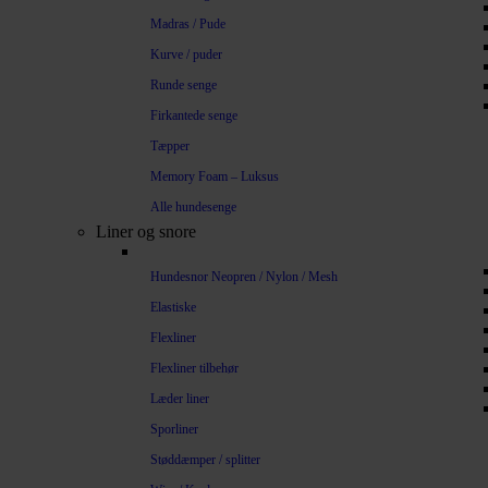
Madras / Pude
Kurve / puder
Runde senge
Firkantede senge
Tæpper
Memory Foam – Luksus
Alle hundesenge
Liner og snore
Hundesnor Neopren / Nylon / Mesh
Elastiske
Flexliner
Flexliner tilbehør
Læder liner
Sporliner
Støddæmper / splitter