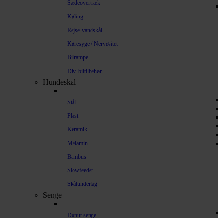
Sædeovertræk
Køling
Rejse-vandskål
Køresyge / Nervøsitet
Bilrampe
Div. biltilbehør
Hundeskål
Stål
Plast
Keramik
Melamin
Bambus
Slowfeeder
Skålunderlag
Senge
Donut senge