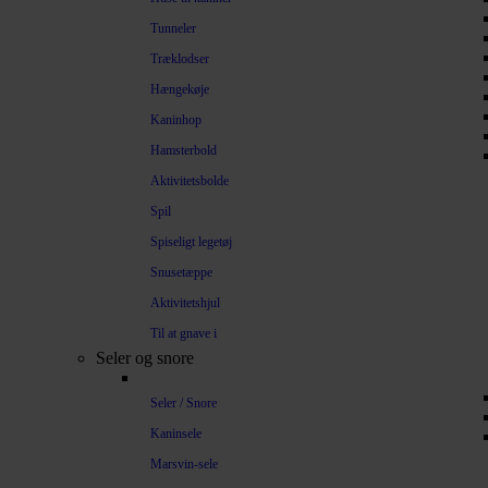
Tunneler
Træklodser
Hængekøje
Kaninhop
Hamsterbold
Aktivitetsbolde
Spil
Spiseligt legetøj
Snusetæppe
Aktivitetshjul
Til at gnave i
Seler og snore
Seler / Snore
Kaninsele
Marsvin-sele