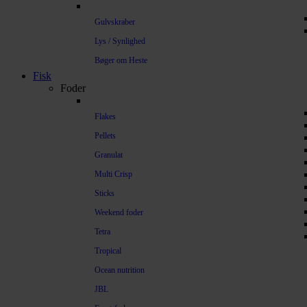
Gulvskraber
Lys / Synlighed
Bøger om Heste
Fisk
Foder
Flakes
Pellets
Granulat
Multi Crisp
Sticks
Weekend foder
Tetra
Tropical
Ocean nutrition
JBL