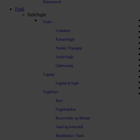
Hamstersele
Fugl
Indefugle
Foder
Undulater
Kanariefugle
Parakit / Papegøje
Andre fugle
Opbevaring
Legetøj
Legetøj til fugle
Fuglebure
Bure
Fuglebadekar
Reservedele og tilbehør
Vand og foderskål
Bunddække / Sand