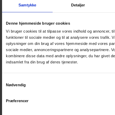
Shampoo
Samtykke
Detaljer
Bure
Musebur
Denne hjemmeside bruger cookies
Hamsterbur
Vi bruger cookies til at tilpasse vores indhold og annoncer, til
Kaninbur
funktioner til sociale medier og til at analysere vores trafik. 
Rottebur
oplysninger om din brug af vores hjemmeside med vores part
Marsvinebur
sociale medier, annonceringspartnere og analysepartnere. V
Løbegård
kombinere disse data med andre oplysninger, du har givet de
Overdækning løbegård
indsamlet fra din brug af deres tjenester.
Indretning til bure
Legepladser til bure
Samtykkevalg
Senge til gnavere
Nødvendig
Stiger til bure
Reservedele til bure
Præferencer
Clips til bure
Transportkasse