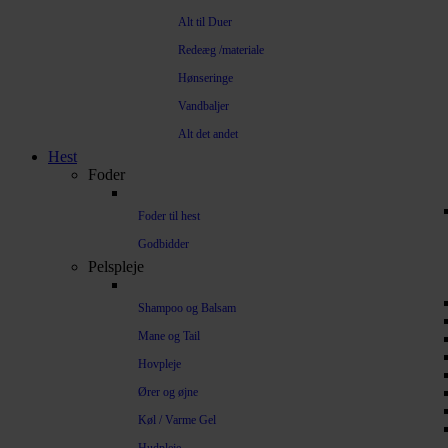
Alt til Duer
Redeæg /materiale
Hønseringe
Vandbaljer
Alt det andet
Hest
Foder
Foder til hest
Godbidder
Pelspleje
Shampoo og Balsam
Mane og Tail
Hovpleje
Ører og øjne
Køl / Varme Gel