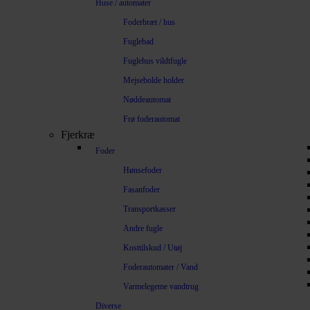
Huse / automater
Foderbræt / hus
Fuglebad
Fuglehus vildtfugle
Mejsebolde holder
Nøddeautomat
Frø foderautomat
Fjerkræ
Foder
Hønsefoder
Fasanfoder
Transportkasser
Andre fugle
Kosttilskud / Utøj
Foderautomater / Vand
Varmelegeme vandtrug
Diverse