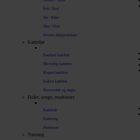
Tænder / Ånde
Pels / Hud
Sår / Rifter
Øjne / Ører
Diverse plejeprodukter
Kattedør
Standard kattelem
Microchip kattelem
Magnet kattelem
Isoleret kattelem
Reservedele og nøgler
Huler, senge, madrasser
Kattehule
Katteseng
Madrasser
Træning