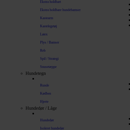
Ekstra holdbart
Ekstra holdbare hundebamser
Kastearm
Kastelegetøj
Latex
Plys / Bamser
Reb
Spil / Strategi
Snusetæppe
Hundetegn
Runde
Kødben
Hjerte
Hundedør / Låge
Hundedør
Isoleret hundedør