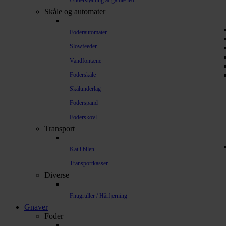
Understøtning af gamle led
Skåle og automater
Foderautomater
Slowfeeder
Vandfontæne
Foderskåle
Skålunderlag
Foderspand
Foderskovl
Transport
Kat i bilen
Transportkasser
Diverse
Fnugruller / Hårfjerning
Gnaver
Foder