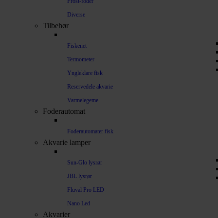
Frost-foder
Diverse
Tilbehør
Fiskenet
Termometer
Yngleklare fisk
Reservedele akvarie
Varmelegeme
Foderautomat
Foderautomater fisk
Akvarie lamper
Sun-Glo lysrør
JBL lysrør
Fluval Pro LED
Nano Led
Akvarier