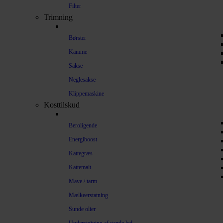
Filter
Trimning
Børster
Kamme
Sakse
Neglesakse
Klippemaskine
Kosttilskud
Beroligende
Energiboost
Kattegræs
Kattemalt
Mave / tarm
Mælkeerstatning
Sunde olier