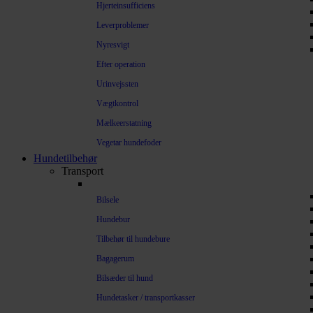
Hjerteinsufficiens
Leverproblemer
Nyresvigt
Efter operation
Urinvejssten
Vægtkontrol
Mælkeerstatning
Vegetar hundefoder
Hundetilbehør
Transport
Bilsele
Hundebur
Tilbehør til hundebure
Bagagerum
Bilsæder til hund
Hundetasker / transportkasser