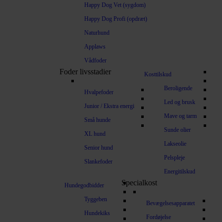
Happy Dog Vet (sygdom)
Happy Dog Profi (opdræt)
Naturhund
Applaws
Vådfoder
Foder livsstadier
Kosttilskud
Beroligende
Hvalpefoder
Led og brusk
Junior / Ekstra energi
Mave og tarm
Små hunde
Sunde olier
XL hund
Lakseolie
Senior hund
Pelspleje
Slankefoder
Energitilskud
Specialkost
Hundegodbidder
Tyggeben
Bevægelsesapparatet
Hundekiks
Fordøjelse