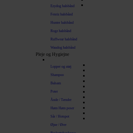
Ezydog halsbånd
Fenriz halsbånd
Hunter halsbånd
Rogz halsbånd
Ruffwear halsbånd
Waudog halsbånd
Pleje og Hygiejne
Lopper og utøj
Shampoo
Balsam
Poter
Ånde / Tænder
Høm Høm poser
Sår / Hotspot
Øjne / Ører