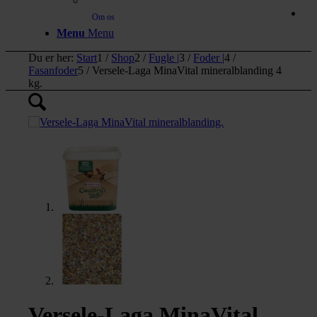
Om os
Menu
Menu
Du er her:
Start
1
/
Shop
2
/
Fugle |
3
/
Foder |
4
/
Fasanfoder
5
/
Versele-Laga MinaVital mineralblanding 4
kg.
Versele-Laga MinaVital