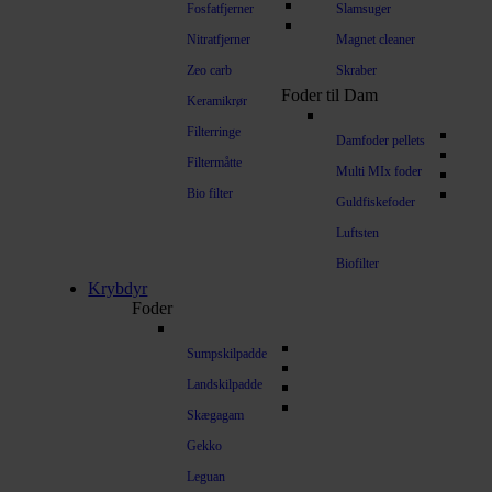
Fosfatfjerner
Slamsuger
Nitratfjerner
Magnet cleaner
Zeo carb
Skraber
Foder til Dam
Keramikrør
Filterringe
Damfoder pellets
Filtermåtte
Multi MIx foder
Bio filter
Guldfiskefoder
Luftsten
Biofilter
Krybdyr
Foder
Sumpskilpadde
Landskilpadde
Skægagam
Gekko
Leguan