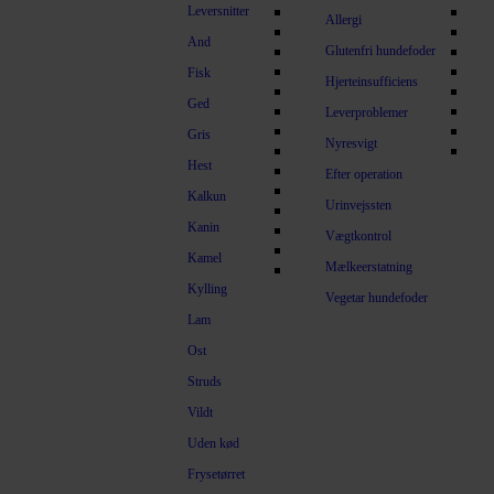
Leversnitter
Allergi
And
Glutenfri hundefoder
Fisk
Hjerteinsufficiens
Ged
Leverproblemer
Gris
Nyresvigt
Hest
Efter operation
Kalkun
Urinvejssten
Kanin
Vægtkontrol
Kamel
Mælkeerstatning
Kylling
Vegetar hundefoder
Lam
Ost
Struds
Vildt
Uden kød
Frysetørret