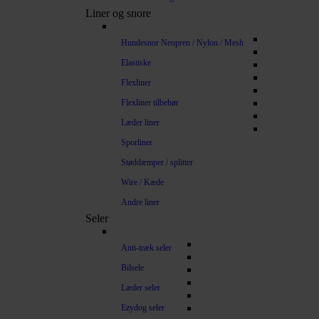
Liner og snore
Hundesnor Neopren / Nylon / Mesh
Elastiske
Flexliner
Flexliner tilbehør
Læder liner
Sporliner
Støddæmper / splitter
Wire / Kæde
Andre liner
Seler
Anti-træk seler
Bilsele
Læder seler
Ezydog seler