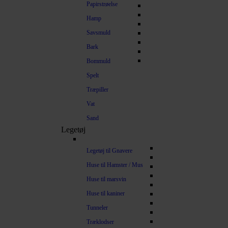
Papirstrøelse
Hamp
Savsmuld
Bark
Bommuld
Spelt
Træpiller
Vat
Sand
Legetøj
Legetøj til Gnavere
Huse til Hamster / Mus
Huse til marsvin
Huse til kaniner
Tunneler
Træklodser