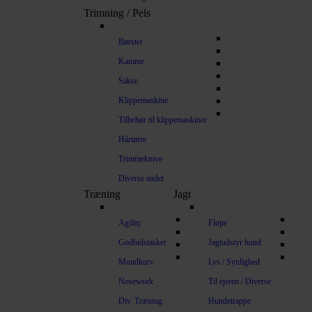
Trimning / Pels
Børster
Kamme
Sakse
Klippemaskine
Tilbehør til klippemaskiner
Hårtørre
Trimmeknive
Diverse andet
Træning
Jagt
Agility
Fløjte
Godbidstasker
Jagtudstyr hund
Mundkurv
Lys / Synlighed
Nosework
Til ejeren / Diverse
Div. Træning
Hundetrappe