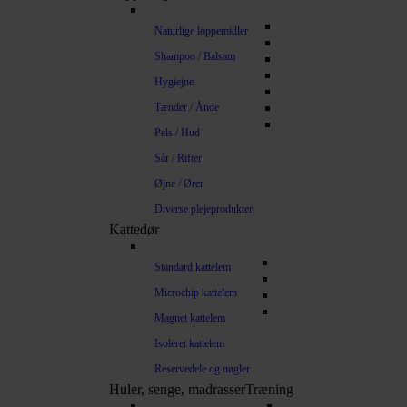
Naturlige loppemidler
Shampoo / Balsam
Hygiejne
Tænder / Ånde
Pels / Hud
Sår / Rifter
Øjne / Ører
Diverse plejeprodukter
Kattedør
Standard kattelem
Microchip kattelem
Magnet kattelem
Isoleret kattelem
Reservedele og nøgler
Huler, senge, madrasser
Træning