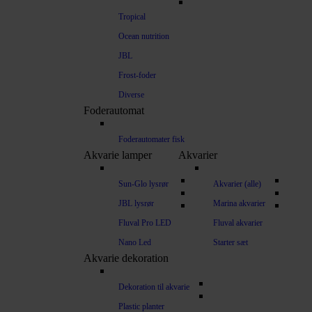
Tropical
Ocean nutrition
JBL
Frost-foder
Diverse
Foderautomat
Foderautomater fisk
Akvarie lamper
Akvarier
Sun-Glo lysrør
Akvarier (alle)
JBL lysrør
Marina akvarier
Fluval Pro LED
Fluval akvarier
Nano Led
Starter sæt
Akvarie dekoration
Dekoration til akvarie
Plastic planter