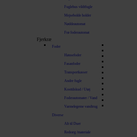
Fuglehus vildtfugle
Mejsebolde holder
Nøddeautomat
Frø foderautomat
Fjerkræ
Foder
Hønsefoder
Fasanfoder
Transportkasser
Andre fugle
Kosttilskud / Utøj
Foderautomater / Vand
Varmelegeme vandtrug
Diverse
Alt til Duer
Redeæg /materiale