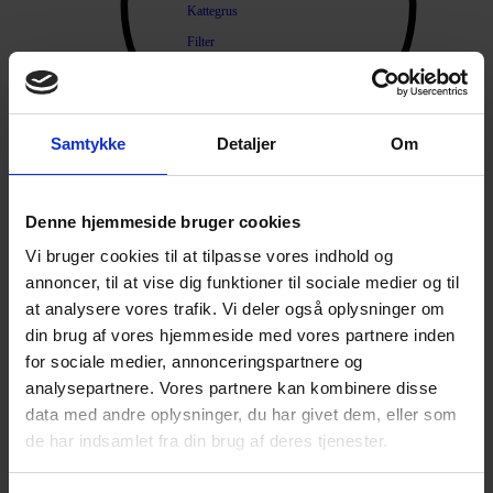
Kattegrus
Filter
Trimning
Børster
Samtykke
Detaljer
Om
Kamme
Sakse
Neglesakse
Denne hjemmeside bruger cookies
Products search
Klippemaskine
Vi bruger cookies til at tilpasse vores indhold og
Kosttilskud
annoncer, til at vise dig funktioner til sociale medier og til
Beroligende
at analysere vores trafik. Vi deler også oplysninger om
din brug af vores hjemmeside med vores partnere inden
Energiboost
for sociale medier, annonceringspartnere og
Kattegræs
analysepartnere. Vores partnere kan kombinere disse
Kattemalt
data med andre oplysninger, du har givet dem, eller som
Mave / tarm
de har indsamlet fra din brug af deres tjenester.
Mælkeerstatning
Sunde olier