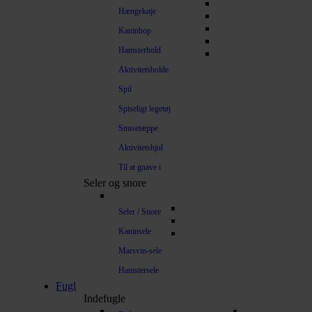
Hængekøje
Kaninhop
Hamsterbold
Aktivitetsbolde
Spil
Spiseligt legetøj
Snusetæppe
Aktivitetshjul
Til at gnave i
Seler og snore
Seler / Snore
Kaninsele
Marsvin-sele
Hamstersele
Fugl
Indefugle