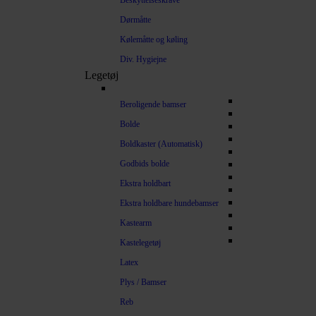
Beskyttelseskrave
Dørmåtte
Kølemåtte og køling
Div. Hygiejne
Legetøj
Beroligende bamser
Bolde
Boldkaster (Automatisk)
Godbids bolde
Ekstra holdbart
Ekstra holdbare hundebamser
Kastearm
Kastelegetøj
Latex
Plys / Bamser
Reb