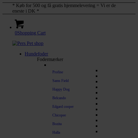
* Køb for 500 og få gratis hjemmelevering = Vi er de
eneste i DK *
0
Shopping Cart
Hundefoder
Fodermærker
Profine
Sams Field
Happy Dog
Belcando
Edgard cooper
Chicopee
Bozita
Halla