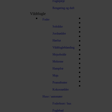
Fuglepleje
Rengøring og duft
Vildtfugle
Foder
Solsikke
Jordnødder
Hørfrø
Vildtfugleblanding
Mejsebolde
Melorme
Hampfrø
Majs
Peanutbutter
Kokosnødder
Huse / automater
Foderbræt / hus
Fuglebad