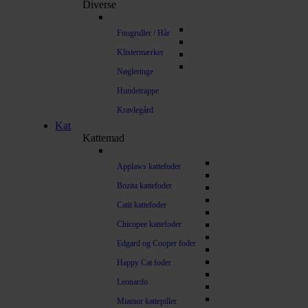
Diverse
Fnugruller / Hår
Klistermærker
Nøgleringe
Hundetrappe
Kravlegård
Kat
Kattemad
Applaws kattefoder
Bozita kattefoder
Catit kattefoder
Chicopee kattefoder
Edgard og Cooper foder
Happy Cat foder
Leonardo
Miamor kattepiller