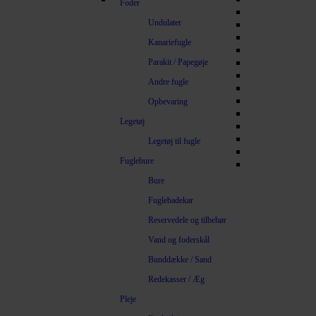
Foder
Undulater
Kanariefugle
Parakit / Papegøje
Andre fugle
Opbevaring
Legetøj
Legetøj til fugle
Fuglebure
Bure
Fuglebadekar
Reservedele og tilbehør
Vand og foderskål
Bunddække / Sand
Redekasser / Æg
Pleje