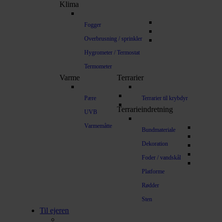
Klima
Fogger
Overbrusning / sprinkler
Hygrometer / Termostat
Termometer
Varme
Terrarier
Pære
Terrarier til krybdyr
Terrarieindretning
UVB
Varmemåtte
Bundmateriale
Dekoration
Foder / vandskål
Platforme
Rødder
Sten
Til ejeren