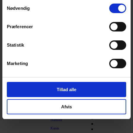
Samtykkevalg
Nødvendig
Understøtning af gamle led
Skåle og automater
Transport
Præferencer
Foderautomater
Kat i bilen
Slowfeeder
Transportkasser
Vandfontæne
Statistik
Foderskåle
Skålunderlag
Marketing
Foderspand
Foderskovl
Diverse
Tillad alle
Fnugruller / Hårfjerning
Gnaver
Afvis
Foder
Hamster
Kanin