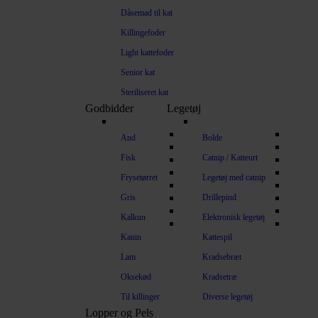
Dåsemad til kat
Killingefoder
Light kattefoder
Senior kat
Steriliseret kat
Godbidder
Legetøj
And
Bolde
Fisk
Catnip / Katteurt
Frysetørret
Legetøj med catnip
Gris
Drillepind
Kalkun
Elektronisk legetøj
Kanin
Kattespil
Lam
Kradsebræt
Oksekød
Kradsetræ
Til killinger
Diverse legetøj
Lopper og Pels