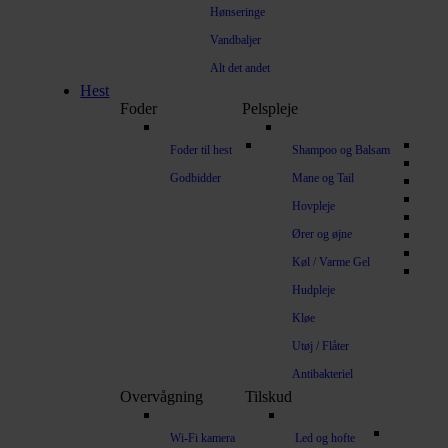
Hønseringe
Vandbaljer
Alt det andet
Hest
Foder
Pelspleje
Foder til hest
Shampoo og Balsam
Godbidder
Mane og Tail
Hovpleje
Ører og øjne
Køl / Varme Gel
Hudpleje
Kløe
Utøj / Flåter
Antibakteriel
Overvågning
Tilskud
Wi-Fi kamera
Led og hofte