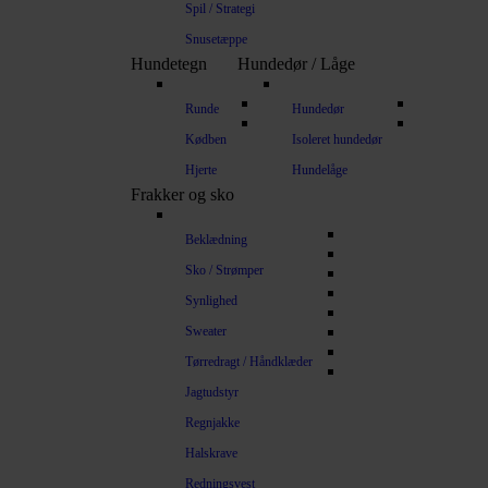
Spil / Strategi
Snusetæppe
Hundetegn
Hundedør / Låge
Runde
Hundedør
Kødben
Isoleret hundedør
Hjerte
Hundelåge
Frakker og sko
Beklædning
Sko / Strømper
Synlighed
Sweater
Tørredragt / Håndklæder
Jagtudstyr
Regnjakke
Halskrave
Redningsvest