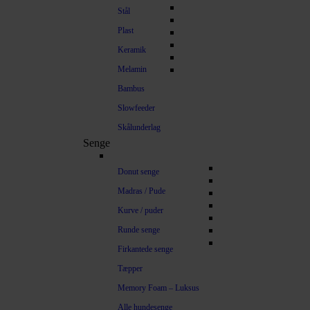
Stål
Plast
Keramik
Melamin
Bambus
Slowfeeder
Skålunderlag
Senge
Donut senge
Madras / Pude
Kurve / puder
Runde senge
Firkantede senge
Tæpper
Memory Foam – Luksus
Alle hundesenge