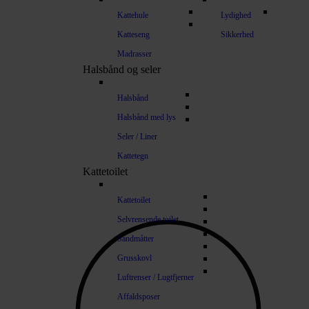
Kattehule
Lydighed
Katteseng
Sikkerhed
Madrasser
Halsbånd og seler
Halsbånd
Halsbånd med lys
Seler / Liner
Kattetegn
Kattetoilet
Kattetoilet
Selvrensende toilet
Sandmåtter
Grusskovl
Luftrenser / Lugtfjerner
Affaldsposer