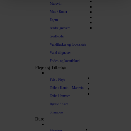
Marsvin
Mus / Rotter
Egern
Andre gnavere
Godbidder
Vandflasker og foderskåle
Vand til gnaver
Foder- og kosttilskud
Pleje og Tilbehør
Pels / Pleje
Toilet / Kanin – Marsvin
Toilet Hamster
Børste / Kam
Shampoo
Bure