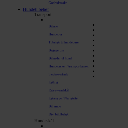
Godbidstaske
Hundetilbehør
Transport
Bilsele
Hundebur
Tilbehør til hundebure
Bagagerum
Bilsæder til hund
Hundetasker / transportkasser
Sædeovertræk
Køling
Rejse-vandskål
Køresyge / Nervøsitet
Bilrampe
Div. biltilbehør
Hundeskål