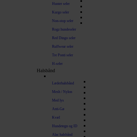
Hunter seler
Kurgo seler
Non-stop seler
Rogz hundeseler
Red Dingo seler
Ruffwear seler
Tre Ponti seler
H-seler
Halsbånd
Læderhalsbånd
Mesh / Nylon
Med lys
Anti-Gø
Kvæl
Hundetegn og ID
Alac halsbånd