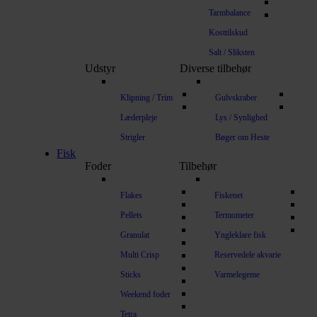
Tarmbalance
Kosttilskud
Salt / Sliksten
Udstyr
Diverse tilbehør
Klipning / Trim
Gulvskraber
Læderpleje
Lys / Synlighed
Strigler
Bøger om Heste
Fisk
Foder
Tilbehør
Flakes
Fiskenet
Pellets
Termometer
Granulat
Yngleklare fisk
Multi Crisp
Reservedele akvarie
Sticks
Varmelegeme
Weekend foder
Tetra