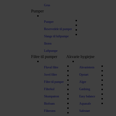
Grus
Pumper
Pumper
Reservedele til pumper
Slange til luftpumpe
Iltsten
Luftpumpe
Filtre til pumper
Akvarie hygiejne
Fluval filtre
Akvarietests
Juvel filtre
Opstart
Filtre til pumper
Alger
Filterkul
Gødning
Skumpatron
Easy balance
Biofoam
Aquasafe
Filtersten
Safestart