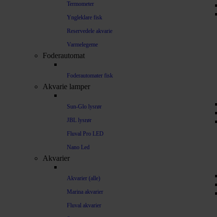
Termometer
Yngleklare fisk
Reservedele akvarie
Varmelegeme
Foderautomat
Foderautomater fisk
Akvarie lamper
Sun-Glo lysrør
JBL lysrør
Fluval Pro LED
Nano Led
Akvarier
Akvarier (alle)
Marina akvarier
Fluval akvarier