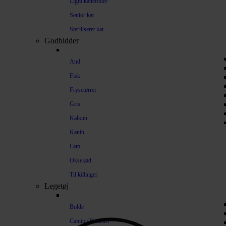
Light kattefoder
Senior kat
Steriliseret kat
Godbidder
And
Fisk
Frysetørret
Gris
Kalkun
Kanin
Lam
Oksekød
Til killinger
Legetøj
Bolde
Catnip / Katteurt