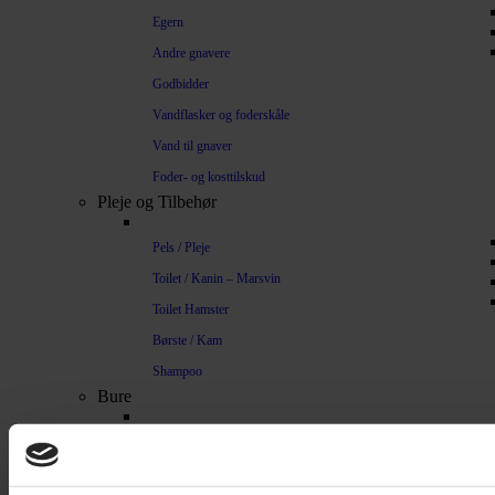
Egern
Andre gnavere
Godbidder
Vandflasker og foderskåle
Vand til gnaver
Foder- og kosttilskud
Pleje og Tilbehør
Pels / Pleje
Toilet / Kanin – Marsvin
Toilet Hamster
Børste / Kam
Shampoo
Bure
Musebur
Hamsterbur