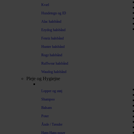
Kvæl
Hundetegn og ID
Alac halsbånd
Ezydog halsbånd
Fenriz halsbånd
Hunter halsbånd
Rogz halsbånd
Ruffwear halsbånd
Waudog halsbånd
Pleje og Hygiejne
Lopper og utøj
Shampoo
Balsam
Poter
Ånde / Tænder
Høm Høm poser