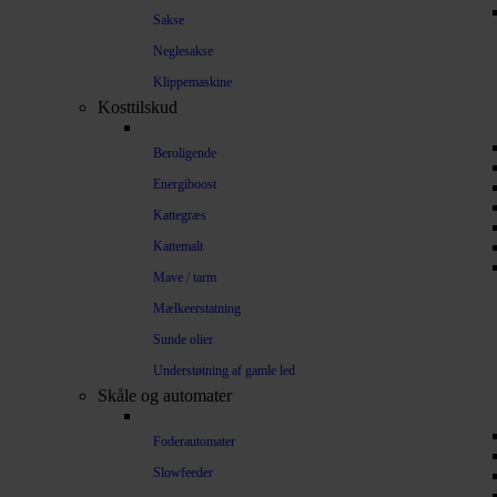
Sakse
Neglesakse
Klippemaskine
Kosttilskud
Beroligende
Energiboost
Kattegræs
Kattemalt
Mave / tarm
Mælkeerstatning
Sunde olier
Understøtning af gamle led
Skåle og automater
Foderautomater
Slowfeeder