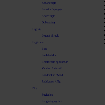
Kanariefugle
Parakit / Papegøje
Andre fugle
Opbevaring
Legetøj
Legetøj til fugle
Fuglebure
Bure
Fuglebadekar
Reservedele og tilbehør
Vand og foderskål
Bunddække / Sand
Redekasser / Æg
Pleje
Fuglepleje
Rengøring og duft