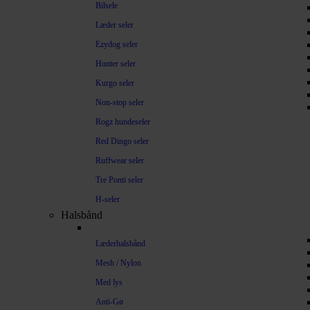
Bilsele
Læder seler
Ezydog seler
Hunter seler
Kurgo seler
Non-stop seler
Rogz hundeseler
Red Dingo seler
Ruffwear seler
Tre Ponti seler
H-seler
Halsbånd
Læderhalsbånd
Mesh / Nylon
Med lys
Anti-Gø