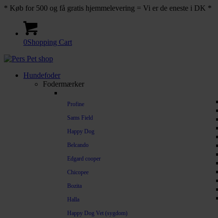
* Køb for 500 og få gratis hjemmelevering = Vi er de eneste i DK *
0
Shopping Cart
Hundefoder
Fodermærker
Profine
Sams Field
Happy Dog
Belcando
Edgard cooper
Chicopee
Bozita
Halla
Happy Dog Vet (sygdom)