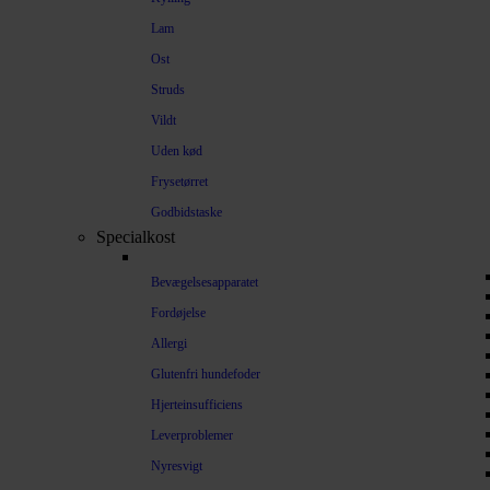
Lam
Ost
Struds
Vildt
Uden kød
Frysetørret
Godbidstaske
Specialkost
Bevægelsesapparatet
Fordøjelse
Allergi
Glutenfri hundefoder
Hjerteinsufficiens
Leverproblemer
Nyresvigt