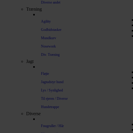
Diverse andet
Træning
Agility
Godbidstasker
Mundkurv
Nosework
Div. Træning
Jagt
Fløjte
Jagtudstyr hund
Lys / Synlighed
Til ejeren / Diverse
Hundetrappe
Diverse
Fnugruller / Hår