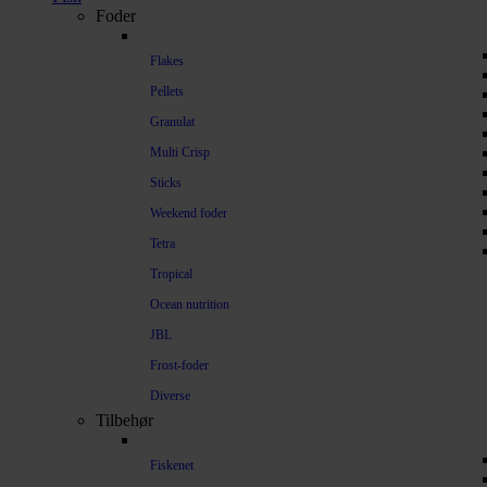
Foder
Flakes
Pellets
Granulat
Multi Crisp
Sticks
Weekend foder
Tetra
Tropical
Ocean nutrition
JBL
Frost-foder
Diverse
Tilbehør
Fiskenet