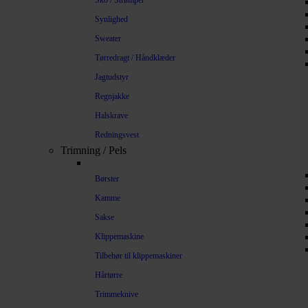
Sko / Strømper
Synlighed
Sweater
Tørredragt / Håndklæder
Jagtudstyr
Regnjakke
Halskrave
Redningsvest
Trimning / Pels
Børster
Kamme
Sakse
Klippemaskine
Tilbehør til klippemaskiner
Hårtørre
Trimmeknive