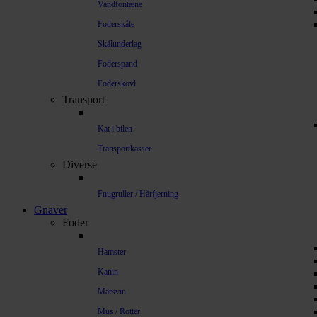
Vandfontæne
Foderskåle
Skålunderlag
Foderspand
Foderskovl
Transport
Kat i bilen
Transportkasser
Diverse
Fnugruller / Hårfjerning
Gnaver
Foder
Hamster
Kanin
Marsvin
Mus / Rotter