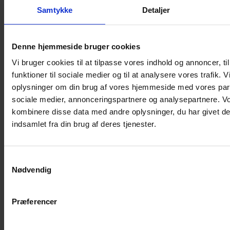
Kaninbur
Samtykke
Detaljer
Rottebur
Marsvinebur
Denne hjemmeside bruger cookies
Løbegård
Vi bruger cookies til at tilpasse vores indhold og annoncer, til
Overdækning løbegård
funktioner til sociale medier og til at analysere vores trafik. 
Indretning til bure
oplysninger om din brug af vores hjemmeside med vores part
Legepladser til bure
sociale medier, annonceringspartnere og analysepartnere. V
Senge til gnavere
kombinere disse data med andre oplysninger, du har givet de
Stiger til bure
indsamlet fra din brug af deres tjenester.
Reservedele til bure
Clips til bure
Samtykkevalg
Transportkasse
Nødvendig
Strøelse og bundlag
Bundlag / Strøelse
Præferencer
Papirstrøelse
Hamp