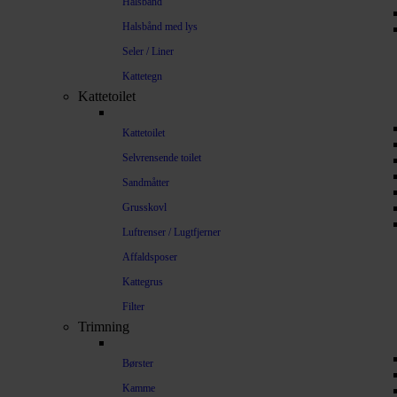
Halsbånd
Halsbånd med lys
Seler / Liner
Kattetegn
Kattetoilet
Kattetoilet
Selvrensende toilet
Sandmåtter
Grusskovl
Luftrenser / Lugtfjerner
Affaldsposer
Kattegrus
Filter
Trimning
Børster
Kamme