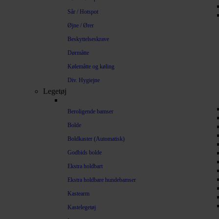
Sår / Hotspot
Øjne / Ører
Beskyttelseskrave
Dørmåtte
Kølemåtte og køling
Div. Hygiejne
Legetøj
Beroligende bamser
Bolde
Boldkaster (Automatisk)
Godbids bolde
Ekstra holdbart
Ekstra holdbare hundebamser
Kastearm
Kastelegetøj