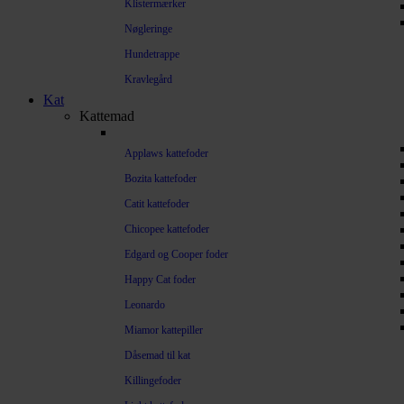
Klistermærker
Nøgleringe
Hundetrappe
Kravlegård
Kat
Kattemad
Applaws kattefoder
Bozita kattefoder
Catit kattefoder
Chicopee kattefoder
Edgard og Cooper foder
Happy Cat foder
Leonardo
Miamor kattepiller
Dåsemad til kat
Killingefoder