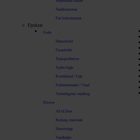
Mejsebolde holder
Nøddeautomat
Frø foderautomat
Fjerkræ
Foder
Hønsefoder
Fasanfoder
Transportkasser
Andre fugle
Kosttilskud / Utøj
Foderautomater / Vand
Varmelegeme vandtrug
Diverse
Alt til Duer
Redeæg /materiale
Hønseringe
Vandbaljer