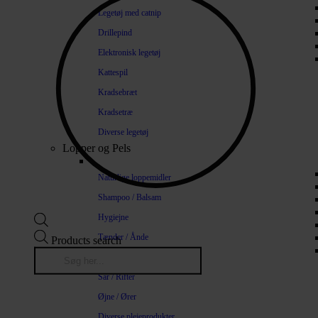
Legetøj med catnip
Drillepind
Elektronisk legetøj
Kattespil
Kradsebræt
Kradsetræ
Diverse legetøj
Lopper og Pels
Naturlige loppemidler
Shampoo / Balsam
Hygiejne
Tænder / Ånde
Products search
Pels / Hud
Sår / Rifter
Øjne / Ører
Diverse plejeprodukter