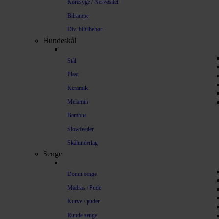
Køresyge / Nervøsitet
Bilrampe
Div. biltilbehør
Hundeskål
Stål
Plast
Keramik
Melamin
Bambus
Slowfeeder
Skålunderlag
Senge
Donut senge
Madras / Pude
Kurve / puder
Runde senge