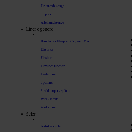
Firkantede senge
Tæpper
Alle hundesenge
Liner og snore
Hundesnor Neopren / Nylon / Mesh
Elastiske
Flexliner
Flexliner tilbehør
Læder liner
Sporliner
Støddæmper / splitter
Wire / Kæde
Andre liner
Seler
Anti-træk seler