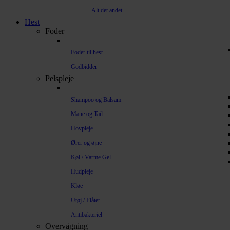
Alt det andet
Hest
Foder
Foder til hest
Godbidder
Pelspleje
Shampoo og Balsam
Mane og Tail
Hovpleje
Ører og øjne
Køl / Varme Gel
Hudpleje
Kløe
Utøj / Flåter
Antibakteriel
Overvågning