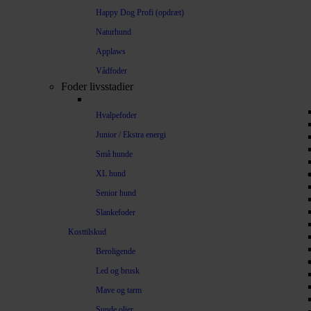
Happy Dog Profi (opdræt)
Naturhund
Applaws
Vådfoder
Foder livsstadier
Hvalpefoder
Junior / Ekstra energi
Små hunde
XL hund
Senior hund
Slankefoder
Kosttilskud
Beroligende
Led og brusk
Mave og tarm
Sunde olier