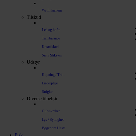
Wi-Fi kamera
Tilskud
Led og hofte
Tarmbalance
Kosttilskud
Salt / Sliksten
Udstyr
Klipning / Trim
Læderpleje
Strigler
Diverse tilbehør
Gulvskraber
Lys / Synlighed
Bøger om Heste
Fisk