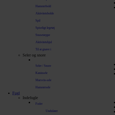
Hamsterbold
Aktivitetsbolde
Spil
Spiseligt legetøj
Snusetæppe
Aktivitetshjul
Til at gnave i
Seler og snore
Seler / Snore
Kaninsele
Marsvin-sele
Hamstersele
Fugl
Indefugle
Foder
Undulater