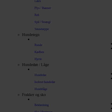
Latex
Plys / Bamser
Reb
Spil / Strategi
Snusetæppe
Hundetegn
Runde
Kødben
Hjerte
Hundedør / Låge
Hundedør
Isoleret hundedør
Hundelåge
Frakker og sko
Beklædning