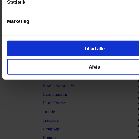
Statistik
Savsmuld
Bark
Marketing
Bommuld
Spelt
Træpiller
Tillad alle
Vat
Sand
Legetøj
Afvis
Legetøj til Gnavere
Huse til Hamster / Mus
Huse til marsvin
Huse til kaniner
Tunneler
Træklodser
Hængekøje
Kaninhop