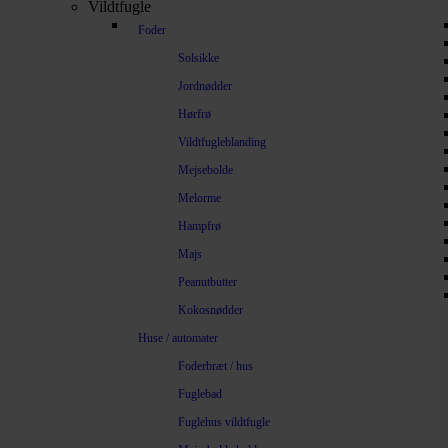
Vildtfugle
Foder
Solsikke
Jordnødder
Hørfrø
Vildtfugleblanding
Mejsebolde
Melorme
Hampfrø
Majs
Peanutbutter
Kokosnødder
Huse / automater
Foderbræt / hus
Fuglebad
Fuglehus vildtfugle