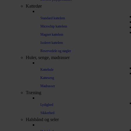
Kattedør
Standard kattelem
Microchip kattelem
Magnet kattelem
Isoleret kattelem
Reservedele og nøgler
Huler, senge, madrasser
Kattehule
Katteseng
Madrasser
Træning
Lydighed
Sikkerhed
Halsbånd og seler