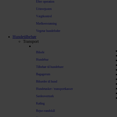
Efter operation
Urinvejssten
Vægtkontrol
Mælkeerstatning
Vegetar hundefoder
Hundetilbehør
Transport
Bilsele
Hundebur
Tilbehør til hundebure
Bagagerum
Bilsæder til hund
Hundetasker / transportkasser
Sædeovertræk
Køling
Rejse-vandskål