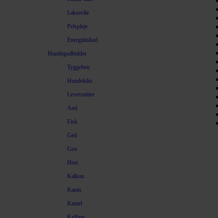
Lakseolie
Pelspleje
Energitilskud
Hundegodbidder
Tyggeben
Hundekiks
Leversnitter
And
Fisk
Ged
Gris
Hest
Kalkun
Kanin
Kamel
Kylling