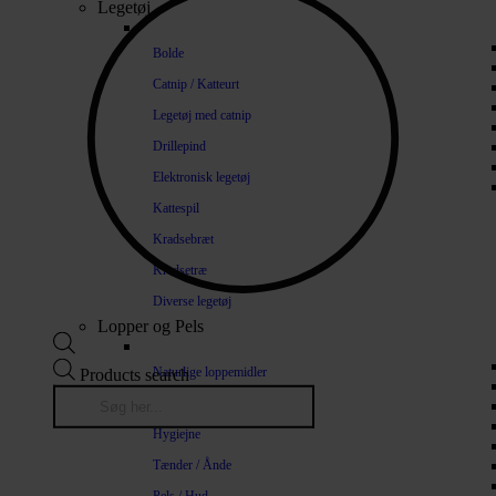
Legetøj
Bolde
Catnip / Katteurt
Legetøj med catnip
Drillepind
Elektronisk legetøj
Kattespil
Kradsebræt
Kradsetræ
Diverse legetøj
Lopper og Pels
Naturlige loppemidler
Products search
Shampoo / Balsam
Hygiejne
Tænder / Ånde