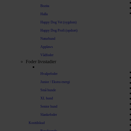
Bozita
Halla
Happy Dog Vet (sygdom)
Happy Dog Profi (opdræt)
Naturhund
Applaws
Vådfoder
Foder livsstadier
Hvalpefoder
Junior / Ekstra energi
Små hunde
XL hund
Senior hund
Slankefoder
Kosttilskud