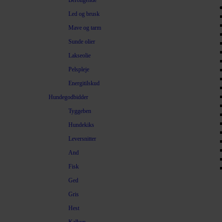
Beroligende
Led og brusk
Mave og tarm
Sunde olier
Lakseolie
Pelspleje
Energitilskud
Hundegodbidder
Tyggeben
Hundekiks
Leversnitter
And
Fisk
Ged
Gris
Hest