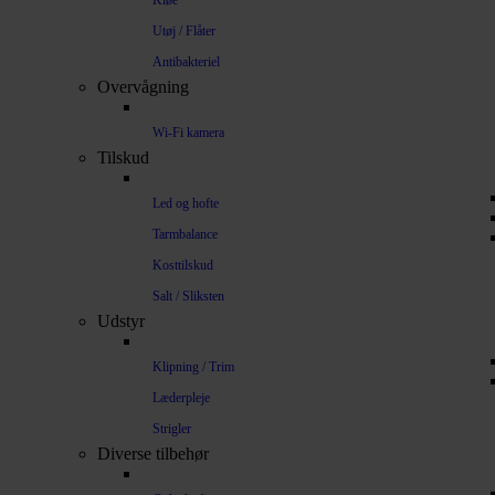
Kløe
Utøj / Flåter
Antibakteriel
Overvågning
Wi-Fi kamera
Tilskud
Led og hofte
Tarmbalance
Kosttilskud
Salt / Sliksten
Udstyr
Klipning / Trim
Læderpleje
Strigler
Diverse tilbehør