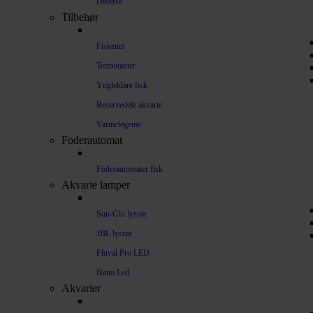
Diverse
Tilbehør
Fiskenet
Termometer
Yngleklare fisk
Reservedele akvarie
Varmelegeme
Foderautomat
Foderautomater fisk
Akvarie lamper
Sun-Glo lysrør
JBL lysrør
Fluval Pro LED
Nano Led
Akvarier