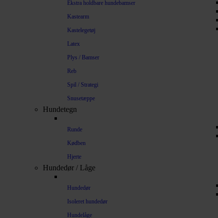
Ekstra holdbare hundebamser
Kastearm
Kastelegetøj
Latex
Plys / Bamser
Reb
Spil / Strategi
Snusetæppe
Hundetegn
Runde
Kødben
Hjerte
Hundedør / Låge
Hundedør
Isoleret hundedør
Hundelåge