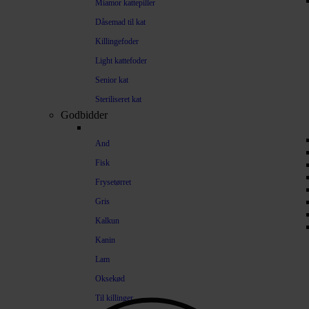
Miamor kattepiller
Dåsemad til kat
Killingefoder
Light kattefoder
Senior kat
Steriliseret kat
Godbidder
And
Fisk
Frysetørret
Gris
Kalkun
Kanin
Lam
Oksekød
Til killinger