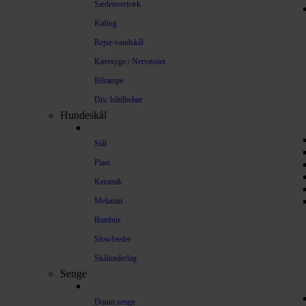
Sædeovertræk
Køling
Rejse-vandskål
Køresyge / Nervøsitet
Bilrampe
Div. biltilbehør
Hundeskål
Stål
Plast
Keramik
Melamin
Bambus
Slowfeeder
Skålunderlag
Senge
Donut senge