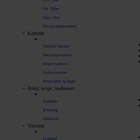
Pels / Hud
Sår / Rifter
Øjne / Ører
Diverse plejeprodukter
Kattedør
Standard kattelem
Microchip kattelem
Magnet kattelem
Isoleret kattelem
Reservedele og nøgler
Huler, senge, madrasser
Kattehule
Katteseng
Madrasser
Træning
Lydighed