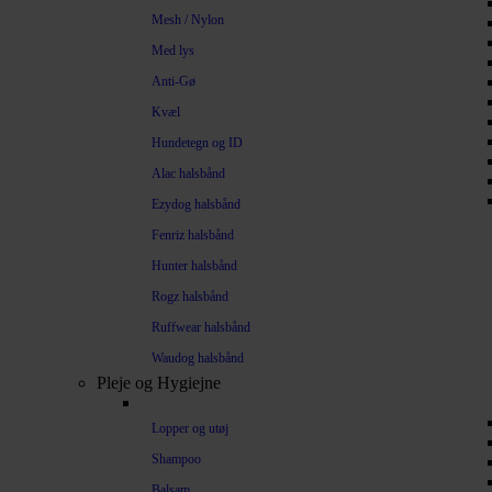
Mesh / Nylon
Med lys
Anti-Gø
Kvæl
Hundetegn og ID
Alac halsbånd
Ezydog halsbånd
Fenriz halsbånd
Hunter halsbånd
Rogz halsbånd
Ruffwear halsbånd
Waudog halsbånd
Pleje og Hygiejne
Lopper og utøj
Shampoo
Balsam