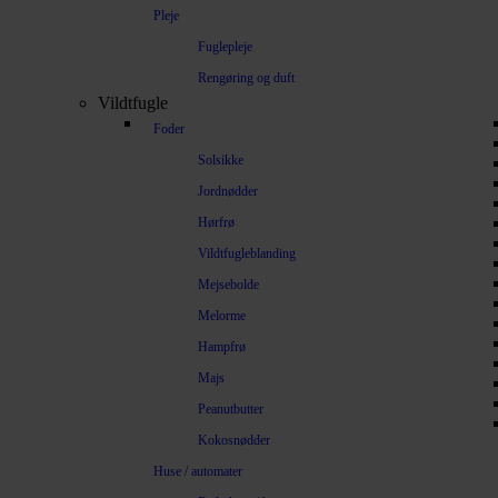
Pleje
Fuglepleje
Rengøring og duft
Vildtfugle
Foder
Solsikke
Jordnødder
Hørfrø
Vildtfugleblanding
Mejsebolde
Melorme
Hampfrø
Majs
Peanutbutter
Kokosnødder
Huse / automater