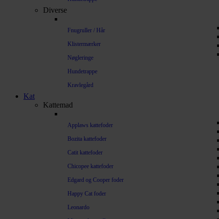
Diverse
Fnugruller / Hår
Klistermærker
Nøgleringe
Hundetrappe
Kravlegård
Kat
Kattemad
Applaws kattefoder
Bozita kattefoder
Catit kattefoder
Chicopee kattefoder
Edgard og Cooper foder
Happy Cat foder
Leonardo