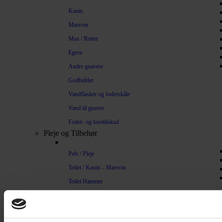
Kanin
Marsvin
Mus / Rotter
Egern
Andre gnavere
Godbidder
Vandflasker og foderskåle
Vand til gnaver
Foder- og kosttilskud
Pleje og Tilbehør
Pels / Pleje
Toilet / Kanin – Marsvin
Toilet Hamster
Børste / Kam
Shampoo
Bure