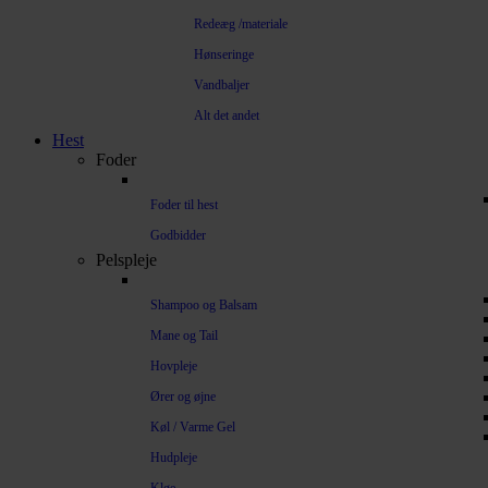
Redeæg /materiale
Hønseringe
Vandbaljer
Alt det andet
Hest
Foder
Foder til hest
Godbidder
Pelspleje
Shampoo og Balsam
Mane og Tail
Hovpleje
Ører og øjne
Køl / Varme Gel
Hudpleje