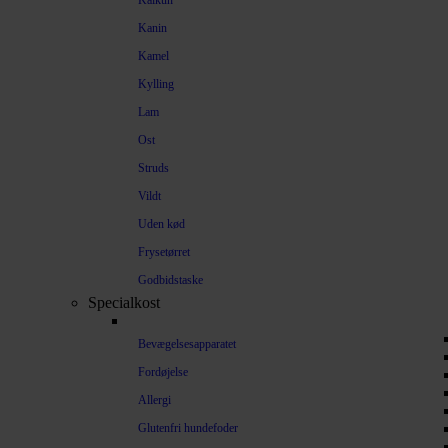
Kalkun
Kanin
Kamel
Kylling
Lam
Ost
Struds
Vildt
Uden kød
Frysetørret
Godbidstaske
Specialkost
Bevægelsesapparatet
Fordøjelse
Allergi
Glutenfri hundefoder