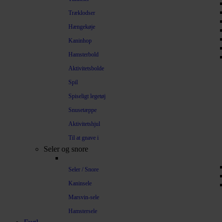
Træklodser
Hængekøje
Kaninhop
Hamsterbold
Aktivitetsbolde
Spil
Spiseligt legetøj
Snusetæppe
Aktivitetshjul
Til at gnave i
Seler og snore
Seler / Snore
Kaninsele
Marsvin-sele
Hamstersele