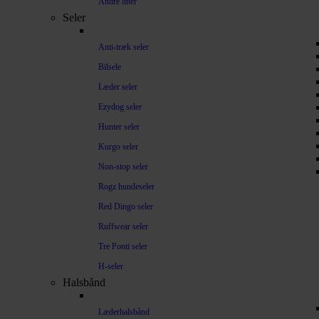
Andre liner
Seler
Anti-træk seler
Bilsele
Læder seler
Ezydog seler
Hunter seler
Kurgo seler
Non-stop seler
Rogz hundeseler
Red Dingo seler
Ruffwear seler
Tre Ponti seler
H-seler
Halsbånd
Læderhalsbånd