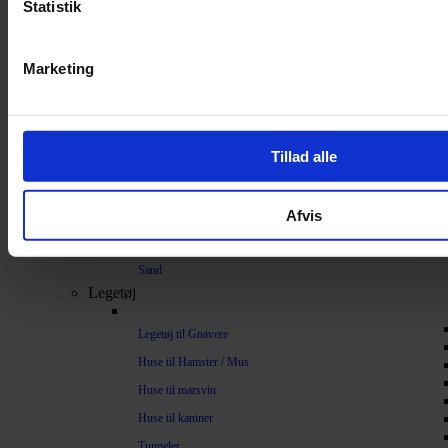
Statistik
Bundlag / Strøelse
Papirstrøelse
Marketing
Hamp
Savsmuld
Bark
Tillad alle
Bommuld
Spelt
Afvis
Træpiller
Vat
Sand
Legetøj
Legetøj til Gnavere
Huse til Hamster / Mus
Huse til marsvin
Huse til kaniner
Tunneler