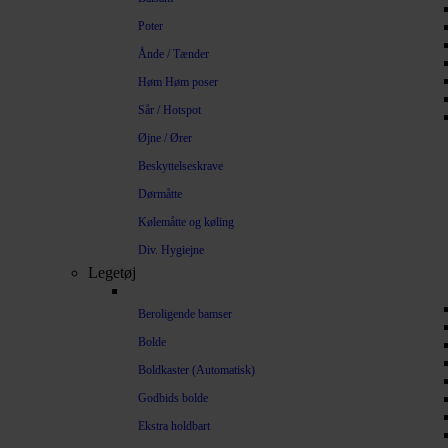
Poter
Ånde / Tænder
Høm Høm poser
Sår / Hotspot
Øjne / Ører
Beskyttelseskrave
Dørmåtte
Kølemåtte og køling
Div. Hygiejne
Legetøj
Beroligende bamser
Bolde
Boldkaster (Automatisk)
Godbids bolde
Ekstra holdbart