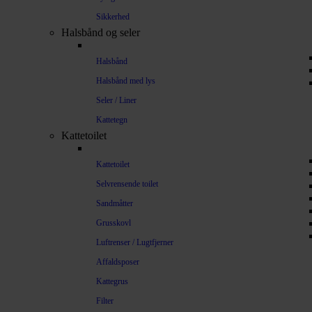
Sikkerhed
Halsbånd og seler
Halsbånd
Halsbånd med lys
Seler / Liner
Kattetegn
Kattetoilet
Kattetoilet
Selvrensende toilet
Sandmåtter
Grusskovl
Luftrenser / Lugtfjerner
Affaldsposer
Kattegrus
Filter