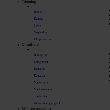
Trimning
Børster
Kamme
Sakse
Neglesakse
Klippemaskine
Kosttilskud
Beroligende
Energiboost
Kattegræs
Kattemalt
Mave / tarm
Mælkeerstatning
Sunde olier
Understøtning af gamle led
Skåle og automater