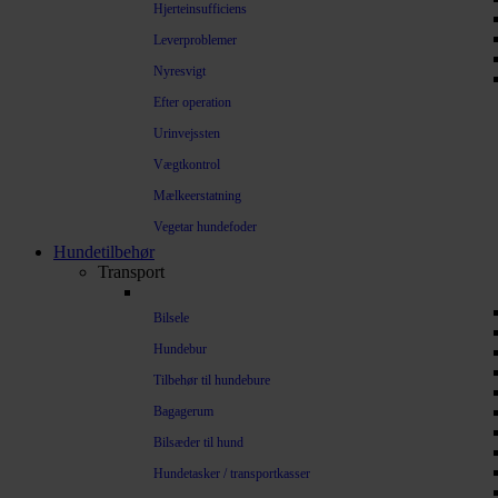
Hjerteinsufficiens
Leverproblemer
Nyresvigt
Efter operation
Urinvejssten
Vægtkontrol
Mælkeerstatning
Vegetar hundefoder
Hundetilbehør
Transport
Bilsele
Hundebur
Tilbehør til hundebure
Bagagerum
Bilsæder til hund
Hundetasker / transportkasser