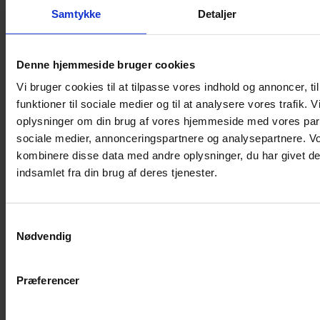
Samtykke
Detaljer
Musebur
Hamsterbur
Denne hjemmeside bruger cookies
Kaninbur
Vi bruger cookies til at tilpasse vores indhold og annoncer, til
Rottebur
funktioner til sociale medier og til at analysere vores trafik. 
Marsvinebur
oplysninger om din brug af vores hjemmeside med vores part
Løbegård
sociale medier, annonceringspartnere og analysepartnere. V
Overdækning løbegård
kombinere disse data med andre oplysninger, du har givet de
Indretning til bure
indsamlet fra din brug af deres tjenester.
Legepladser til bure
Senge til gnavere
Samtykkevalg
Stiger til bure
Nødvendig
Reservedele til bure
Clips til bure
Præferencer
Transportkasse
Strøelse og bundlag