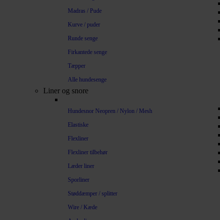
Madras / Pude
Kurve / puder
Runde senge
Firkantede senge
Tæpper
Alle hundesenge
Liner og snore
Hundesnor Neopren / Nylon / Mesh
Elastiske
Flexliner
Flexliner tilbehør
Læder liner
Sporliner
Støddæmper / splitter
Wire / Kæde