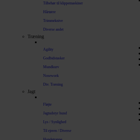
Tilbehør til klippemaskiner
Hårtørre
Trimmeknive
Diverse andet
Træning
Agility
Godbidstasker
Mundkurv
Nosework
Div. Træning
Jagt
Fløjte
Jagtudstyr hund
Lys / Synlighed
Til ejeren / Diverse
Hundetrappe