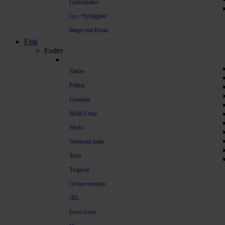
Gulvskraber
Lys / Synlighed
Bøger om Heste
Fisk
Foder
Flakes
Pellets
Granulat
Multi Crisp
Sticks
Weekend foder
Tetra
Tropical
Ocean nutrition
JBL
Frost-foder