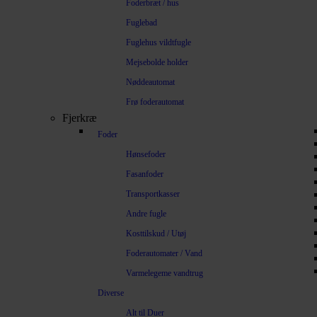
Foderbræt / hus
Fuglebad
Fuglehus vildtfugle
Mejsebolde holder
Nøddeautomat
Frø foderautomat
Fjerkræ
Foder
Hønsefoder
Fasanfoder
Transportkasser
Andre fugle
Kosttilskud / Utøj
Foderautomater / Vand
Varmelegeme vandtrug
Diverse
Alt til Duer