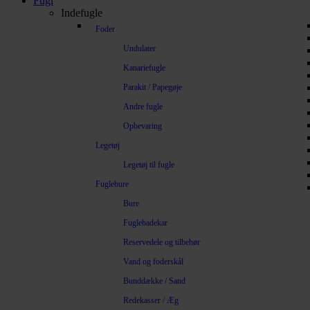
Fugl
Indefugle
Foder
Undulater
Kanariefugle
Parakit / Papegøje
Andre fugle
Opbevaring
Legetøj
Legetøj til fugle
Fuglebure
Bure
Fuglebadekar
Reservedele og tilbehør
Vand og foderskål
Bunddække / Sand
Redekasser / Æg