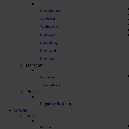
Foderautomater
Slowfeeder
Vandfontæne
Foderskåle
Skålunderlag
Foderspand
Foderskovl
Transport
Kat i bilen
Transportkasser
Diverse
Fnugruller / Hårfjerning
Gnaver
Foder
Hamster