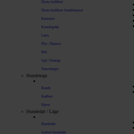
Ekstra holdbart
Ekstra holdbare hundebamser
Kastearm
Kastelegetøj
Latex
Plys / Bamser
Reb
Spil / Strategi
Snusetæppe
Hundetegn
Runde
Kødben
Hjerte
Hundedør / Låge
Hundedør
Isoleret hundedør