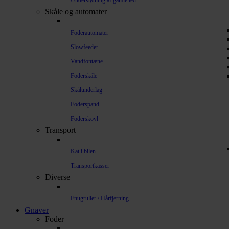
Understøtning af gamle led
Skåle og automater
Foderautomater
Slowfeeder
Vandfontæne
Foderskåle
Skålunderlag
Foderspand
Foderskovl
Transport
Kat i bilen
Transportkasser
Diverse
Fnugruller / Hårfjerning
Gnaver
Foder