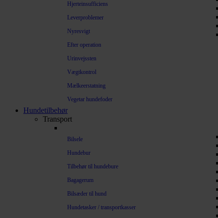
Hjerteinsufficiens
Leverproblemer
Nyresvigt
Efter operation
Urinvejssten
Vægtkontrol
Mælkeerstatning
Vegetar hundefoder
Hundetilbehør
Transport
Bilsele
Hundebur
Tilbehør til hundebure
Bagagerum
Bilsæder til hund
Hundetasker / transportkasser