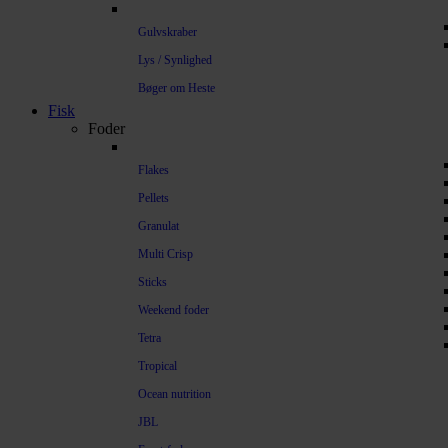
Gulvskraber
Lys / Synlighed
Bøger om Heste
Fisk
Foder
Flakes
Pellets
Granulat
Multi Crisp
Sticks
Weekend foder
Tetra
Tropical
Ocean nutrition
JBL