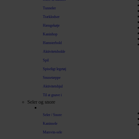
Tunneler
Træklodser
Hængekøje
Kaninhop
Hamsterbold
Aktivitetsbolde
Spil
Spiseligt legetøj
Snusetæppe
Aktivitetshjul
Til at gnave i
Seler og snore
Seler / Snore
Kaninsele
Marsvin-sele