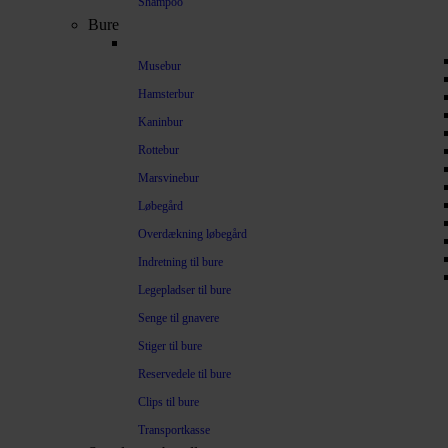
Shampoo
Bure
Musebur
Hamsterbur
Kaninbur
Rottebur
Marsvinebur
Løbegård
Overdækning løbegård
Indretning til bure
Legepladser til bure
Senge til gnavere
Stiger til bure
Reservedele til bure
Clips til bure
Transportkasse