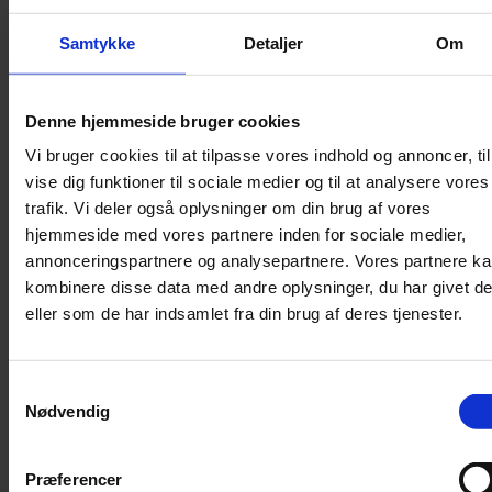
Lydighed
Samtykke
Detaljer
Om
Sikkerhed
Halsbånd og seler
Denne hjemmeside bruger cookies
Halsbånd
Vi bruger cookies til at tilpasse vores indhold og annoncer, til
Halsbånd med lys
vise dig funktioner til sociale medier og til at analysere vores
Seler / Liner
trafik. Vi deler også oplysninger om din brug af vores
Kattetegn
hjemmeside med vores partnere inden for sociale medier,
Kattetoilet
annonceringspartnere og analysepartnere. Vores partnere k
kombinere disse data med andre oplysninger, du har givet d
Kattetoilet
eller som de har indsamlet fra din brug af deres tjenester.
Selvrensende toilet
Sandmåtter
Grusskovl
Samtykkevalg
Nødvendig
Luftrenser / Lugtfjerner
Affaldsposer
Kattegrus
Præferencer