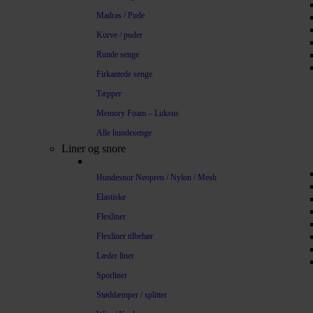
Madras / Pude
Kurve / puder
Runde senge
Firkantede senge
Tæpper
Memory Foam – Luksus
Alle hundesenge
Liner og snore
Hundesnor Neopren / Nylon / Mesh
Elastiske
Flexliner
Flexliner tilbehør
Læder liner
Sporliner
Støddæmper / splitter