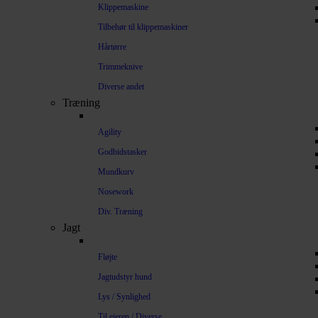
Klippemaskine
Tilbehør til klippemaskiner
Hårtørre
Trimmeknive
Diverse andet
Træning
Agility
Godbidstasker
Mundkurv
Nosework
Div. Træning
Jagt
Fløjte
Jagtudstyr hund
Lys / Synlighed
Til ejeren / Diverse