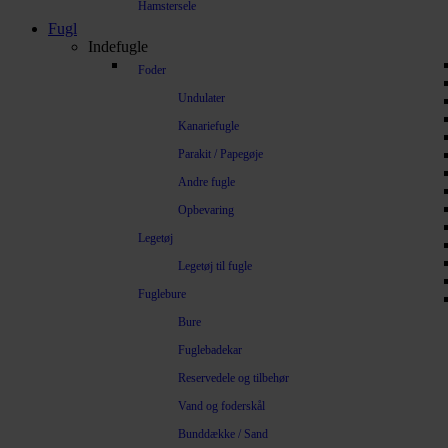
Hamstersele
Fugl
Indefugle
Foder
Undulater
Kanariefugle
Parakit / Papegøje
Andre fugle
Opbevaring
Legetøj
Legetøj til fugle
Fuglebure
Bure
Fuglebadekar
Reservedele og tilbehør
Vand og foderskål
Bunddække / Sand