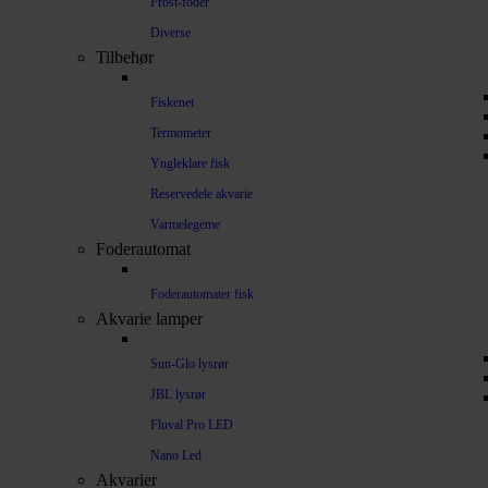
Frost-foder
Diverse
Tilbehør
Fiskenet
Termometer
Yngleklare fisk
Reservedele akvarie
Varmelegeme
Foderautomat
Foderautomater fisk
Akvarie lamper
Sun-Glo lysrør
JBL lysrør
Fluval Pro LED
Nano Led
Akvarier