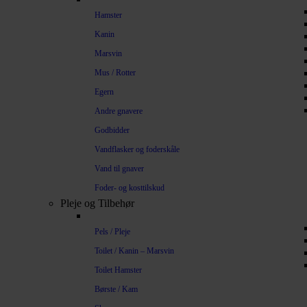
Hamster
Kanin
Marsvin
Mus / Rotter
Egern
Andre gnavere
Godbidder
Vandflasker og foderskåle
Vand til gnaver
Foder- og kosttilskud
Pleje og Tilbehør
Pels / Pleje
Toilet / Kanin – Marsvin
Toilet Hamster
Børste / Kam