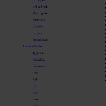
Beroligende
Led og brusk
Mave og tarm
Sunde olier
Lakseolie
Pelspleje
Energitilskud
Hundegodbidder
Tyggeben
Hundekiks
Leversnitter
And
Fisk
Ged
Gris
Hest