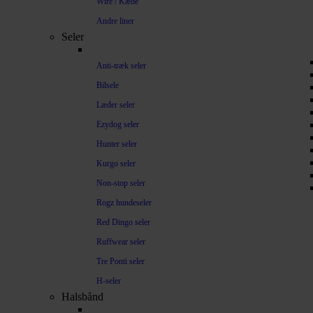
Wire / Kæde
Andre liner
Seler
Anti-træk seler
Bilsele
Læder seler
Ezydog seler
Hunter seler
Kurgo seler
Non-stop seler
Rogz hundeseler
Red Dingo seler
Ruffwear seler
Tre Ponti seler
H-seler
Halsbånd