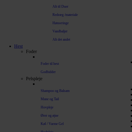
Alt til Duer
Redeæg /materiale
Hønseringe
Vandbaljer
Alt det andet
Hest
Foder
Foder til hest
Godbidder
Pelspleje
Shampoo og Balsam
Mane og Tail
Hovpleje
Ører og øjne
Køl / Varme Gel