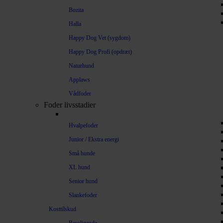
Bozita
Halla
Happy Dog Vet (sygdom)
Happy Dog Profi (opdræt)
Naturhund
Applaws
Vådfoder
Foder livsstadier
Hvalpefoder
Junior / Ekstra energi
Små hunde
XL hund
Senior hund
Slankefoder
Kosttilskud