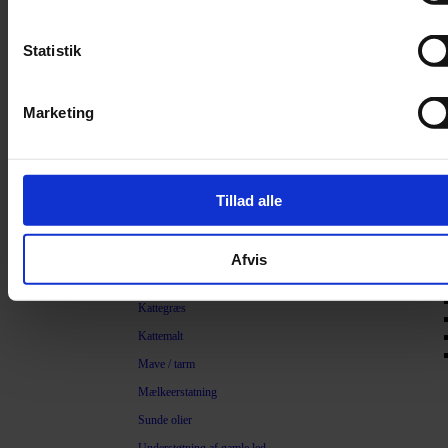
Filter
Trimning
Statistik
Børster
Kamme
Marketing
Sakse
Neglesakse
Klippemaskine
Tillad alle
Kosttilskud
Beroligende
Afvis
Energiboost
Kattegræs
Kattemalt
Mave / tarm
Mælkeerstatning
Sunde olier