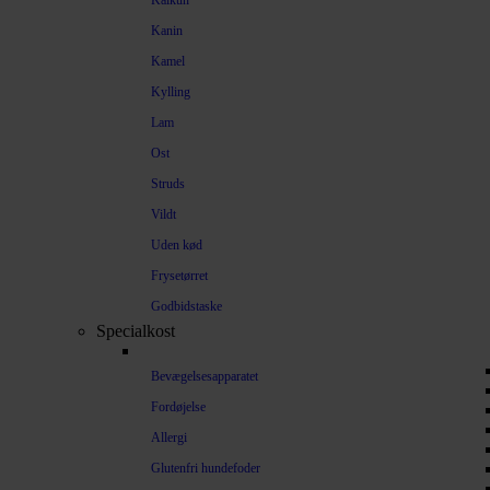
Kalkun
Kanin
Kamel
Kylling
Lam
Ost
Struds
Vildt
Uden kød
Frysetørret
Godbidstaske
Specialkost
Bevægelsesapparatet
Fordøjelse
Allergi
Glutenfri hundefoder