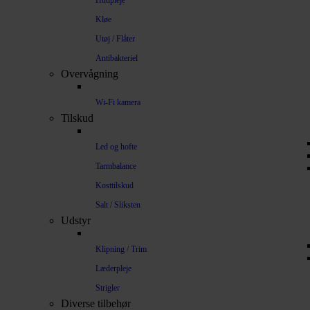
Hudpleje
Kløe
Utøj / Flåter
Antibakteriel
Overvågning
Wi-Fi kamera
Tilskud
Led og hofte
Tarmbalance
Kosttilskud
Salt / Sliksten
Udstyr
Klipning / Trim
Læderpleje
Strigler
Diverse tilbehør