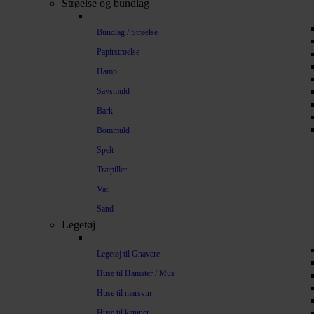
Strøelse og bundlag
Bundlag / Strøelse
Papirstrøelse
Hamp
Savsmuld
Bark
Bommuld
Spelt
Træpiller
Vat
Sand
Legetøj
Legetøj til Gnavere
Huse til Hamster / Mus
Huse til marsvin
Huse til kaniner