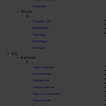
Hundetrappe
Diverse
Fnugruller / Hår
Klistermærker
Nøgleringe
Hundetrappe
Kravlegård
Kat
Kattemad
Applaws kattefoder
Bozita kattefoder
Catit kattefoder
Chicopee kattefoder
Edgard og Cooper foder
Happy Cat foder