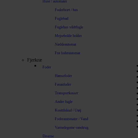
Huse / automater
Foderbræt / hus
Fuglebad
Fuglehus vildtfugle
Mejsebolde holder
Nøddeautomat
Frø foderautomat
Fjerkræ
Foder
Hønsefoder
Fasanfoder
Transportkasser
Andre fugle
Kosttilskud / Utøj
Foderautomater / Vand
Varmelegeme vandtrug
Diverse