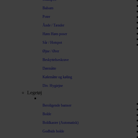
Balsam
Poter
Ånde / Tænder
Høm Høm poser
Sår / Hotspot
Øjne / Ører
Beskyttelseskrave
Dørmåtte
Kølemåtte og køling
Div. Hygiejne
Legetøj
Beroligende bamser
Bolde
Boldkaster (Automatisk)
Godbids bolde