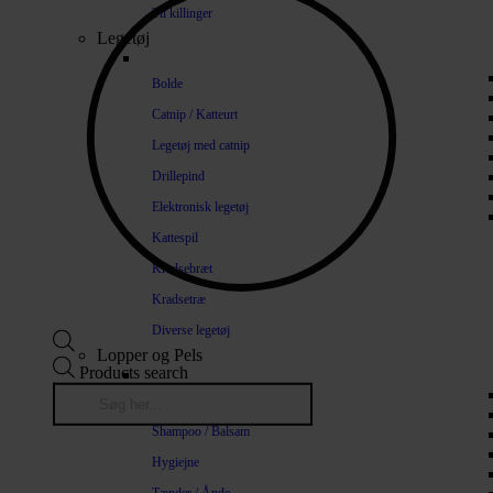
Til killinger
Legetøj
Bolde
Catnip / Katteurt
Legetøj med catnip
Drillepind
Elektronisk legetøj
Kattespil
Kradsebræt
Kradsetræ
Diverse legetøj
Lopper og Pels
Products search
Naturlige loppemidler
Shampoo / Balsam
Hygiejne