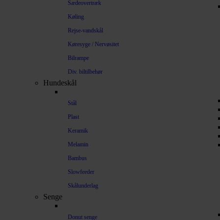
Sædeovertræk
Køling
Rejse-vandskål
Køresyge / Nervøsitet
Bilrampe
Div. biltilbehør
Hundeskål
Stål
Plast
Keramik
Melamin
Bambus
Slowfeeder
Skålunderlag
Senge
Donut senge