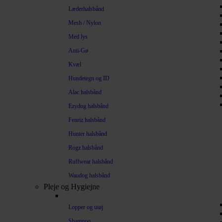
Læderhalsbånd
Mesh / Nylon
Med lys
Anti-Gø
Kvæl
Hundetegn og ID
Alac halsbånd
Ezydog halsbånd
Fenriz halsbånd
Hunter halsbånd
Rogz halsbånd
Ruffwear halsbånd
Waudog halsbånd
Pleje og Hygiejne
Lopper og utøj
Shampoo