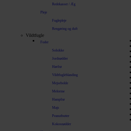
Redekasser / Æg
Pleje
Fuglepleje
Rengøring og duft
Vildtfugle
Foder
Solsikke
Jordnødder
Hørfrø
Vildtfugleblanding
Mejsebolde
Melorme
Hampfrø
Majs
Peanutbutter
Kokosnødder