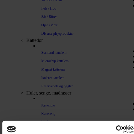
Tænder / Ånde
Pels / Hud
Sår / Rifter
Øjne / Ører
Diverse plejeprodukter
Kattedør
Standard kattelem
Microchip kattelem
Magnet kattelem
Isoleret kattelem
Reservedele og nøgler
Huler, senge, madrasser
Kattehule
Katteseng
Madrasser
Træning