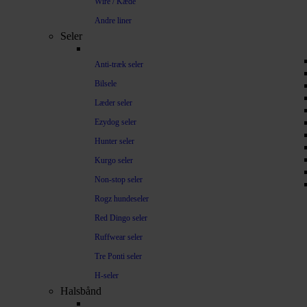
Wire / Kæde
Andre liner
Seler
Anti-træk seler
Bilsele
Læder seler
Ezydog seler
Hunter seler
Kurgo seler
Non-stop seler
Rogz hundeseler
Red Dingo seler
Ruffwear seler
Tre Ponti seler
H-seler
Halsbånd