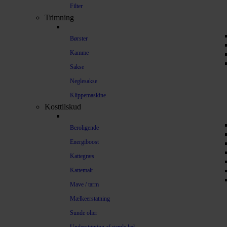
Filter
Trimning
Børster
Kamme
Sakse
Neglesakse
Klippemaskine
Kosttilskud
Beroligende
Energiboost
Kattegræs
Kattemalt
Mave / tarm
Mælkeerstatning
Sunde olier