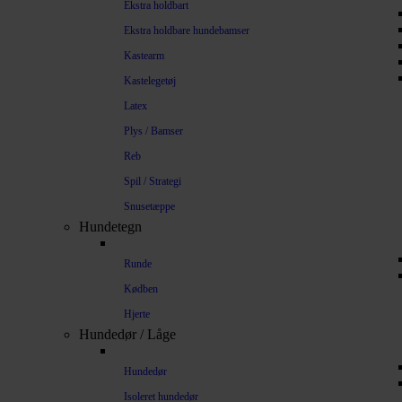
Ekstra holdbart
Ekstra holdbare hundebamser
Kastearm
Kastelegetøj
Latex
Plys / Bamser
Reb
Spil / Strategi
Snusetæppe
Hundetegn
Runde
Kødben
Hjerte
Hundedør / Låge
Hundedør
Isoleret hundedør