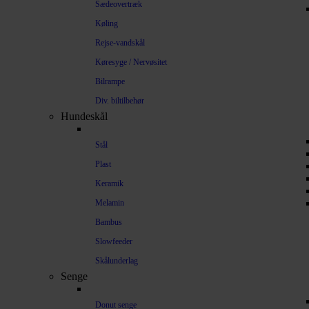
Sædeovertræk
Køling
Rejse-vandskål
Køresyge / Nervøsitet
Bilrampe
Div. biltilbehør
Hundeskål
Stål
Plast
Keramik
Melamin
Bambus
Slowfeeder
Skålunderlag
Senge
Donut senge