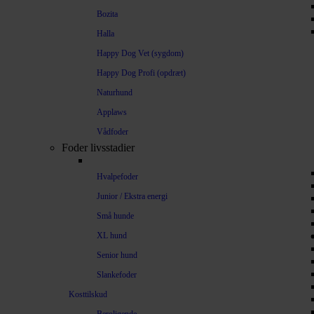
Bozita
Halla
Happy Dog Vet (sygdom)
Happy Dog Profi (opdræt)
Naturhund
Applaws
Vådfoder
Foder livsstadier
Hvalpefoder
Junior / Ekstra energi
Små hunde
XL hund
Senior hund
Slankefoder
Kosttilskud