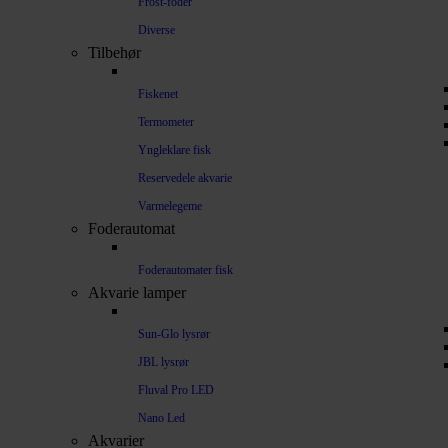
Frost-foder
Diverse
Tilbehør
Fiskenet
Termometer
Yngleklare fisk
Reservedele akvarie
Varmelegeme
Foderautomat
Foderautomater fisk
Akvarie lamper
Sun-Glo lysrør
JBL lysrør
Fluval Pro LED
Nano Led
Akvarier