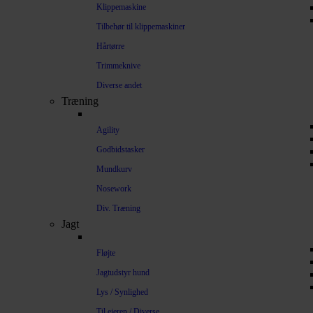
Klippemaskine
Tilbehør til klippemaskiner
Hårtørre
Trimmeknive
Diverse andet
Træning
Agility
Godbidstasker
Mundkurv
Nosework
Div. Træning
Jagt
Fløjte
Jagtudstyr hund
Lys / Synlighed
Til ejeren / Diverse