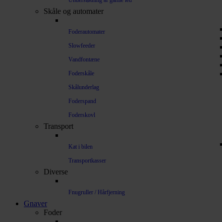
Understøtning af gamle led
Skåle og automater
Foderautomater
Slowfeeder
Vandfontæne
Foderskåle
Skålunderlag
Foderspand
Foderskovl
Transport
Kat i bilen
Transportkasser
Diverse
Fnugruller / Hårfjerning
Gnaver
Foder