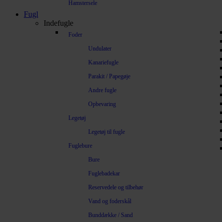
Hamstersele
Fugl
Indefugle
Foder
Undulater
Kanariefugle
Parakit / Papegøje
Andre fugle
Opbevaring
Legetøj
Legetøj til fugle
Fuglebure
Bure
Fuglebadekar
Reservedele og tilbehør
Vand og foderskål
Bunddække / Sand