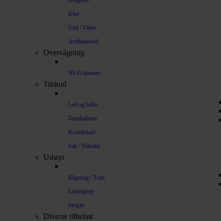
Hudpleje
Kløe
Utøj / Flåter
Antibakteriel
Overvågning
Wi-Fi kamera
Tilskud
Led og hofte
Tarmbalance
Kosttilskud
Salt / Sliksten
Udstyr
Klipning / Trim
Læderpleje
Strigler
Diverse tilbehør