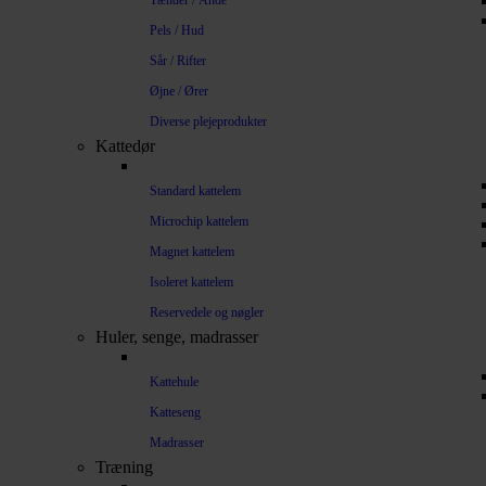
Tænder / Ånde
Pels / Hud
Sår / Rifter
Øjne / Ører
Diverse plejeprodukter
Kattedør
Standard kattelem
Microchip kattelem
Magnet kattelem
Isoleret kattelem
Reservedele og nøgler
Huler, senge, madrasser
Kattehule
Katteseng
Madrasser
Træning