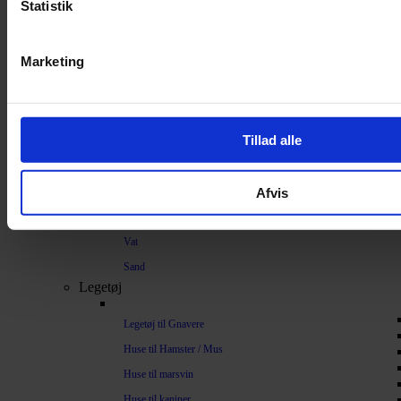
Strøelse og bundlag
Statistik
Bundlag / Strøelse
Marketing
Papirstrøelse
Hamp
Savsmuld
Tillad alle
Bark
Bommuld
Afvis
Spelt
Træpiller
Vat
Sand
Legetøj
Legetøj til Gnavere
Huse til Hamster / Mus
Huse til marsvin
Huse til kaniner