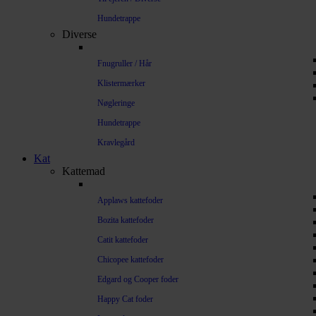
Hundetrappe
Diverse
Fnugruller / Hår
Klistermærker
Nøgleringe
Hundetrappe
Kravlegård
Kat
Kattemad
Applaws kattefoder
Bozita kattefoder
Catit kattefoder
Chicopee kattefoder
Edgard og Cooper foder
Happy Cat foder