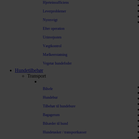
Hjerteinsufficiens
Leverproblemer
Nyresvigt
Efter operation
Urinvejssten
Vægtkontrol
Mælkeerstatning
Vegetar hundefoder
Hundetilbehør
Transport
Bilsele
Hundebur
Tilbehør til hundebure
Bagagerum
Bilsæder til hund
Hundetasker / transportkasser