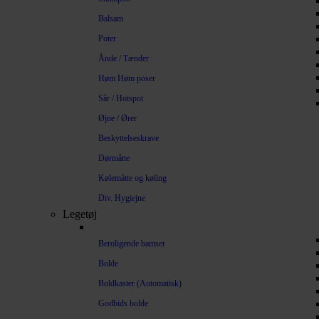
Balsam
Poter
Ånde / Tænder
Høm Høm poser
Sår / Hotspot
Øjne / Ører
Beskyttelseskrave
Dørmåtte
Kølemåtte og køling
Div. Hygiejne
Legetøj
Beroligende bamser
Bolde
Boldkaster (Automatisk)
Godbids bolde