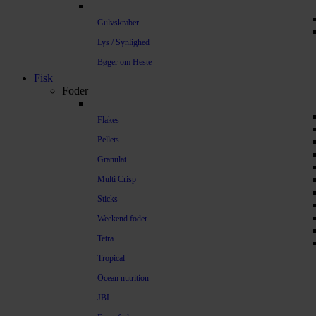
Gulvskraber
Lys / Synlighed
Bøger om Heste
Fisk
Foder
Flakes
Pellets
Granulat
Multi Crisp
Sticks
Weekend foder
Tetra
Tropical
Ocean nutrition
JBL