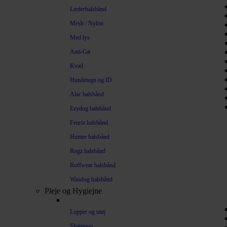
Læderhalsbånd
Mesh / Nylon
Med lys
Anti-Gø
Kvæl
Hundetegn og ID
Alac halsbånd
Ezydog halsbånd
Fenriz halsbånd
Hunter halsbånd
Rogz halsbånd
Ruffwear halsbånd
Waudog halsbånd
Pleje og Hygiejne
Lopper og utøj
Shampoo