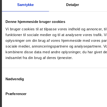
Shampoo
Samtykke
Detaljer
Bure
Musebur
Denne hjemmeside bruger cookies
Hamsterbur
Vi bruger cookies til at tilpasse vores indhold og annoncer, til
Kaninbur
funktioner til sociale medier og til at analysere vores trafik. 
Rottebur
oplysninger om din brug af vores hjemmeside med vores part
Marsvinebur
sociale medier, annonceringspartnere og analysepartnere. V
Løbegård
kombinere disse data med andre oplysninger, du har givet de
Overdækning løbegård
indsamlet fra din brug af deres tjenester.
Indretning til bure
Legepladser til bure
Samtykkevalg
Senge til gnavere
Nødvendig
Stiger til bure
Reservedele til bure
Præferencer
Clips til bure
Transportkasse