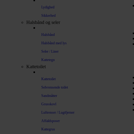
Lydighed
Sikkerhed
Halsbånd og seler
Halsbånd
Halsbånd med lys
Seler / Liner
Kattetegn
Kattetoilet
Kattetoilet
Selvrensende toilet
Sandmåtter
Grusskovl
Luftrenser / Lugtfjerner
Affaldsposer
Kattegrus