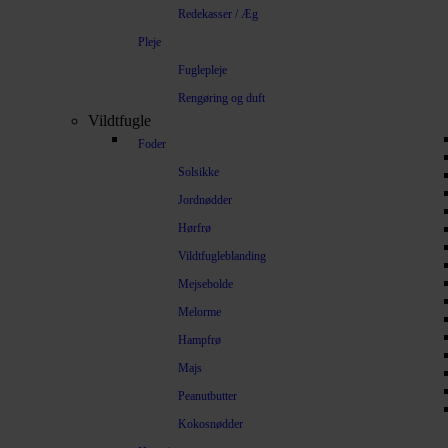
Redekasser / Æg
Pleje
Fuglepleje
Rengøring og duft
Vildtfugle
Foder
Solsikke
Jordnødder
Hørfrø
Vildtfugleblanding
Mejsebolde
Melorme
Hampfrø
Majs
Peanutbutter
Kokosnødder