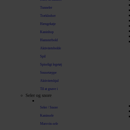
Tunneler
Træklodser
Hængekøje
Kaninhop
Hamsterbold
Aktivitetsbolde
Spil
Spiseligt legetøj
Snusetæppe
Aktivitetshjul
Til at gnave i
Seler og snore
Seler / Snore
Kaninsele
Marsvin-sele