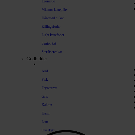
Leonardo
Miamor kattepiller
Dåsemad til kat
Killingefoder
Light kattefoder
Senior kat
Steriliseret kat
Godbidder
And
Fisk
Frysetørret
Gris
Kalkun
Kanin
Lam
Oksekød