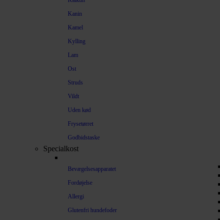
Kalkun
Kanin
Kamel
Kylling
Lam
Ost
Struds
Vildt
Uden kød
Frysetørret
Godbidstaske
Specialkost
Bevægelsesapparatet
Fordøjelse
Allergi
Glutenfri hundefoder