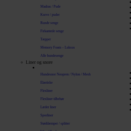
Madras / Pude
Kurve / puder
Runde senge
Firkantede senge
Tæpper
Memory Foam – Luksus
Alle hundesenge
Liner og snore
Hundesnor Neopren / Nylon / Mesh
Elastiske
Flexliner
Flexliner tilbehør
Læder liner
Sporliner
Støddæmper / splitter