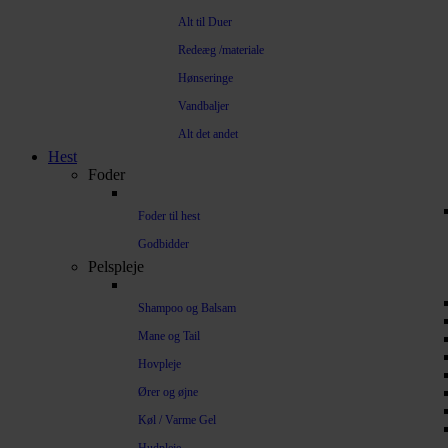
Alt til Duer
Redeæg /materiale
Hønseringe
Vandbaljer
Alt det andet
Hest
Foder
Foder til hest
Godbidder
Pelspleje
Shampoo og Balsam
Mane og Tail
Hovpleje
Ører og øjne
Køl / Varme Gel