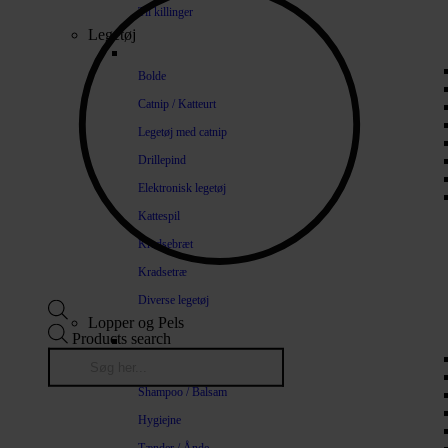
Til killinger
Legetøj
Bolde
Catnip / Katteurt
Legetøj med catnip
Drillepind
Elektronisk legetøj
Kattespil
Kradsebræt
Kradsetræ
Diverse legetøj
Lopper og Pels
Products search
Naturlige loppemidler
Shampoo / Balsam
Hygiejne