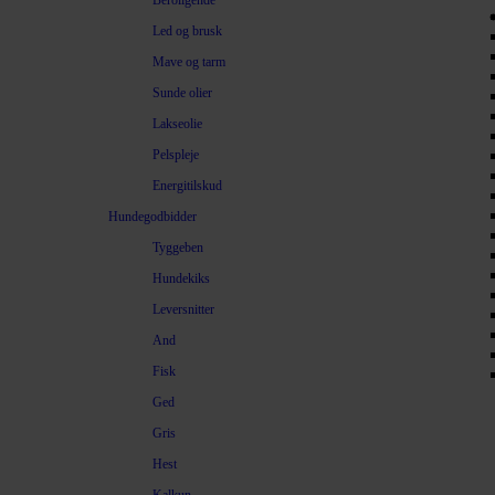
Beroligende
Led og brusk
Mave og tarm
Sunde olier
Lakseolie
Pelspleje
Energitilskud
Hundegodbidder
Tyggeben
Hundekiks
Leversnitter
And
Fisk
Ged
Gris
Hest