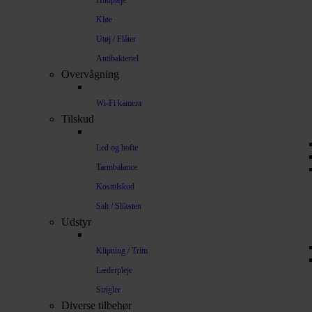
Hudpleje
Kløe
Utøj / Flåter
Antibakteriel
Overvågning
Wi-Fi kamera
Tilskud
Led og hofte
Tarmbalance
Kosttilskud
Salt / Sliksten
Udstyr
Klipning / Trim
Læderpleje
Strigler
Diverse tilbehør