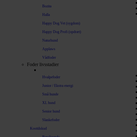
Bozita
Halla
Happy Dog Vet (sygdom)
Happy Dog Profi (opdræt)
Naturhund
Applaws
Vådfoder
Foder livsstadier
Hvalpefoder
Junior / Ekstra energi
Små hunde
XL hund
Senior hund
Slankefoder
Kosttilskud