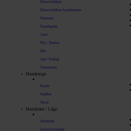
Ekstra holdbart
Ekstra holdbare hundebamser
Kastearm
Kastelegetøj
Latex
Plys / Bamser
Reb
Spil / Strategi
Snusetæppe
Hundetegn
Runde
Kødben
Hjerte
Hundedør / Låge
Hundedør
Isoleret hundedør