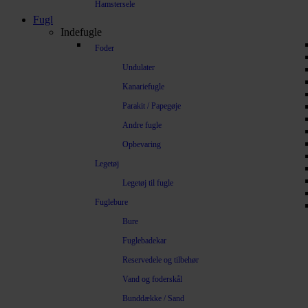
Hamstersele
Fugl
Indefugle
Foder
Undulater
Kanariefugle
Parakit / Papegøje
Andre fugle
Opbevaring
Legetøj
Legetøj til fugle
Fuglebure
Bure
Fuglebadekar
Reservedele og tilbehør
Vand og foderskål
Bunddække / Sand