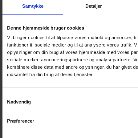
Shampoo
Samtykke
Detaljer
Bure
Musebur
Denne hjemmeside bruger cookies
Hamsterbur
Vi bruger cookies til at tilpasse vores indhold og annoncer, til
Kaninbur
funktioner til sociale medier og til at analysere vores trafik. 
Rottebur
oplysninger om din brug af vores hjemmeside med vores part
Marsvinebur
sociale medier, annonceringspartnere og analysepartnere. V
Løbegård
kombinere disse data med andre oplysninger, du har givet de
Overdækning løbegård
indsamlet fra din brug af deres tjenester.
Indretning til bure
Legepladser til bure
Samtykkevalg
Senge til gnavere
Nødvendig
Stiger til bure
Reservedele til bure
Præferencer
Clips til bure
Transportkasse