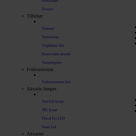
Frost-foder
Diverse
Tilbehør
Fiskenet
Termometer
Yngleklare fisk
Reservedele akvarie
Varmelegeme
Foderautomat
Foderautomater fisk
Akvarie lamper
Sun-Glo lysrør
JBL lysrør
Fluval Pro LED
Nano Led
Akvarier