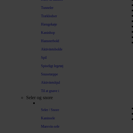
Tunneler
Træklodser
Hængekøje
Kaninhop
Hamsterbold
Aktivitetsbolde
Spil
Spiseligt legetøj
Snusetæppe
Aktivitetshjul
Til at gnave i
Seler og snore
Seler / Snore
Kaninsele
Marsvin-sele