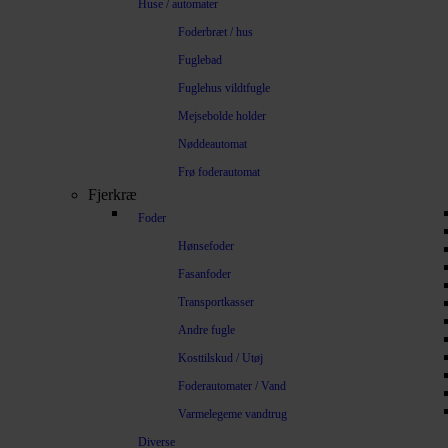
Huse / automater
Foderbræt / hus
Fuglebad
Fuglehus vildtfugle
Mejsebolde holder
Nøddeautomat
Frø foderautomat
Fjerkræ
Foder
Hønsefoder
Fasanfoder
Transportkasser
Andre fugle
Kosttilskud / Utøj
Foderautomater / Vand
Varmelegeme vandtrug
Diverse