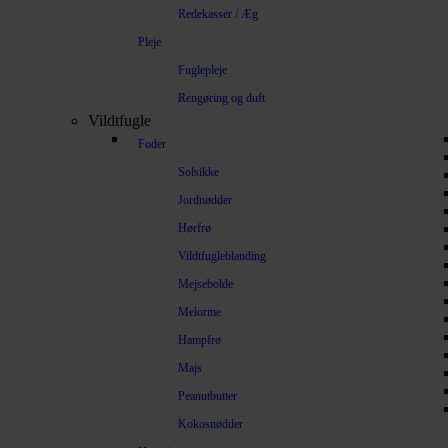
Redekasser / Æg
Pleje
Fuglepleje
Rengøring og duft
Vildtfugle
Foder
Solsikke
Jordnødder
Hørfrø
Vildtfugleblanding
Mejsebolde
Melorme
Hampfrø
Majs
Peanutbutter
Kokosnødder