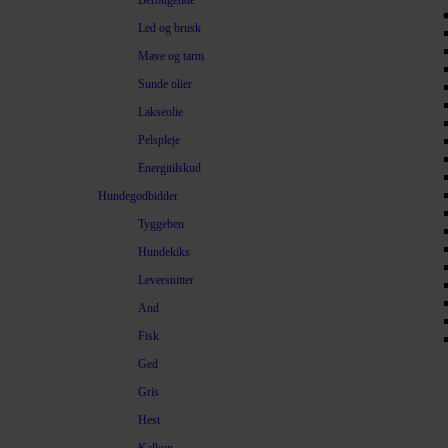
Beroligende
Led og brusk
Mave og tarm
Sunde olier
Lakseolie
Pelspleje
Energitilskud
Hundegodbidder
Tyggeben
Hundekiks
Leversnitter
And
Fisk
Ged
Gris
Hest