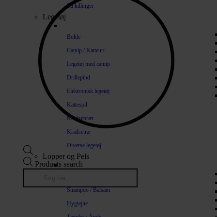
Til killinger
Legetøj
Bolde
Catnip / Katteurt
Legetøj med catnip
Drillepind
Elektronisk legetøj
Kattespil
Kradsebræt
Kradsetræ
Diverse legetøj
Lopper og Pels
Products search
Naturlige loppemidler
Shampoo / Balsam
Hygiejne