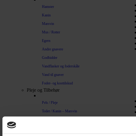
Hamster
Kanin
Marsvin
Mus / Rotter
Egern
Andre gnavere
Godbidder
Vandflasker og foderskåle
Vand til gnaver
Foder- og kosttilskud
Pleje og Tilbehør
Pels / Pleje
Toilet / Kanin – Marsvin
Toilet Hamster
Børste / Kam