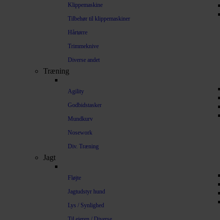
Klippemaskine
Tilbehør til klippemaskiner
Hårtørre
Trimmeknive
Diverse andet
Træning
Agility
Godbidstasker
Mundkurv
Nosework
Div. Træning
Jagt
Fløjte
Jagtudstyr hund
Lys / Synlighed
Til ejeren / Diverse