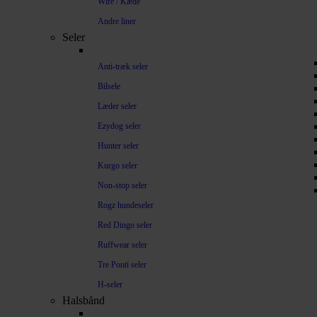
Wire / Kæde
Andre liner
Seler
Anti-træk seler
Bilsele
Læder seler
Ezydog seler
Hunter seler
Kurgo seler
Non-stop seler
Rogz hundeseler
Red Dingo seler
Ruffwear seler
Tre Ponti seler
H-seler
Halsbånd