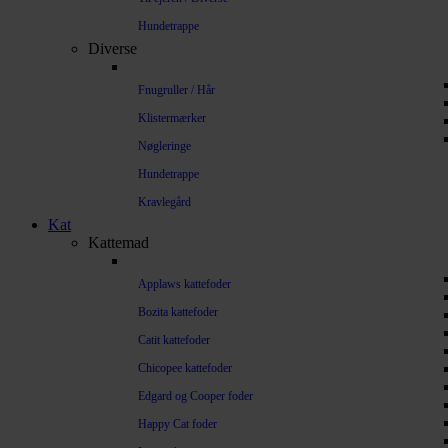
Hundetrappe
Diverse
Fnugruller / Hår
Klistermærker
Nøgleringe
Hundetrappe
Kravlegård
Kat
Kattemad
Applaws kattefoder
Bozita kattefoder
Catit kattefoder
Chicopee kattefoder
Edgard og Cooper foder
Happy Cat foder