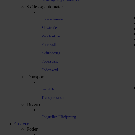
Understøtning af gamle led
Skåle og automater
Foderautomater
Slowfeeder
Vandfontæne
Foderskåle
Skålunderlag
Foderspand
Foderskovl
Transport
Kat i bilen
Transportkasser
Diverse
Fnugruller / Hårfjerning
Gnaver
Foder