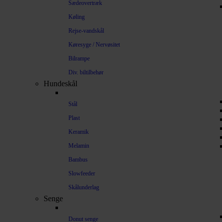
Sædeovertræk
Køling
Rejse-vandskål
Køresyge / Nervøsitet
Bilrampe
Div. biltilbehør
Hundeskål
Stål
Plast
Keramik
Melamin
Bambus
Slowfeeder
Skålunderlag
Senge
Donut senge