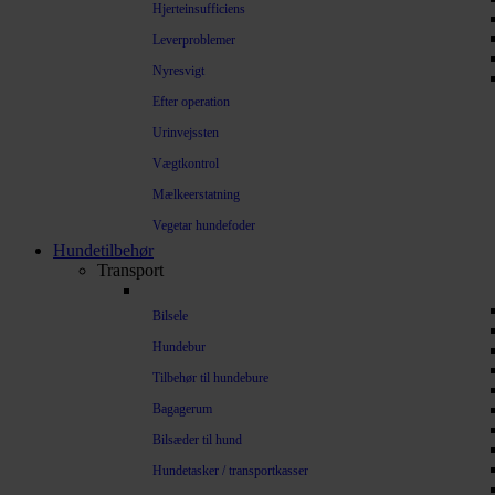
Hjerteinsufficiens
Leverproblemer
Nyresvigt
Efter operation
Urinvejssten
Vægtkontrol
Mælkeerstatning
Vegetar hundefoder
Hundetilbehør
Transport
Bilsele
Hundebur
Tilbehør til hundebure
Bagagerum
Bilsæder til hund
Hundetasker / transportkasser