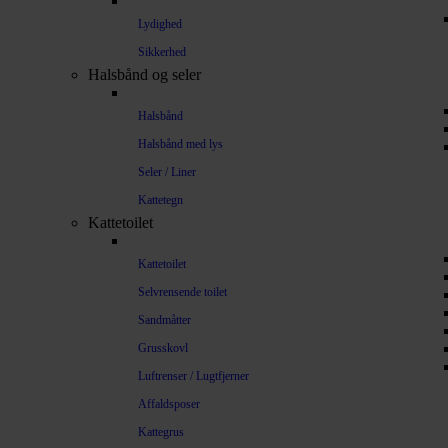
Lydighed
Sikkerhed
Halsbånd og seler
Halsbånd
Halsbånd med lys
Seler / Liner
Kattetegn
Kattetoilet
Kattetoilet
Selvrensende toilet
Sandmåtter
Grusskovl
Luftrenser / Lugtfjerner
Affaldsposer
Kattegrus