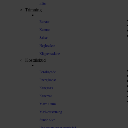
Filter
Trimning
Børster
Kamme
Sakse
Neglesakse
Klippemaskine
Kosttilskud
Beroligende
Energiboost
Kattegræs
Kattemalt
Mave / tarm
Mælkeerstatning
Sunde olier