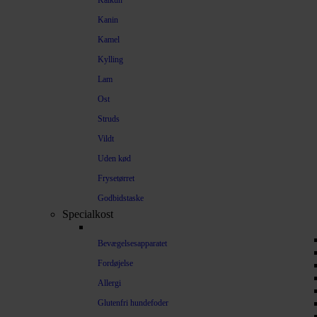
Kalkun
Kanin
Kamel
Kylling
Lam
Ost
Struds
Vildt
Uden kød
Frysetørret
Godbidstaske
Specialkost
Bevægelsesapparatet
Fordøjelse
Allergi
Glutenfri hundefoder