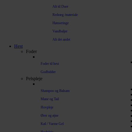
Alt til Duer
Redeæg /materiale
Hønseringe
Vandbaljer
Alt det andet
Hest
Foder
Foder til hest
Godbidder
Pelspleje
Shampoo og Balsam
Mane og Tail
Hovpleje
Ører og øjne
Køl / Varme Gel