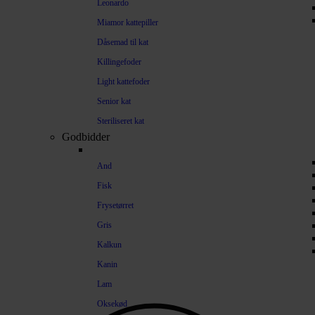
Leonardo
Miamor kattepiller
Dåsemad til kat
Killingefoder
Light kattefoder
Senior kat
Steriliseret kat
Godbidder
And
Fisk
Frysetørret
Gris
Kalkun
Kanin
Lam
Oksekød