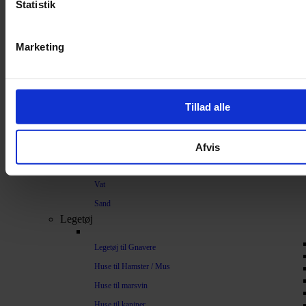
Strøelse og bundlag
Statistik
Bundlag / Strøelse
Marketing
Papirstrøelse
Hamp
Savsmuld
Tillad alle
Bark
Bommuld
Afvis
Spelt
Træpiller
Vat
Sand
Legetøj
Legetøj til Gnavere
Huse til Hamster / Mus
Huse til marsvin
Huse til kaniner