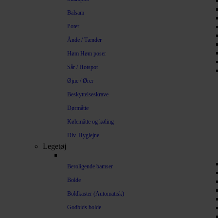
Balsam
Poter
Ånde / Tænder
Høm Høm poser
Sår / Hotspot
Øjne / Ører
Beskyttelseskrave
Dørmåtte
Kølemåtte og køling
Div. Hygiejne
Legetøj
Beroligende bamser
Bolde
Boldkaster (Automatisk)
Godbids bolde