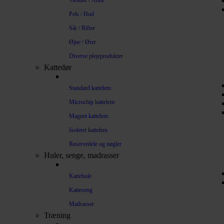
Tænder / Ånde
Pels / Hud
Sår / Rifter
Øjne / Ører
Diverse plejeprodukter
Kattedør
Standard kattelem
Microchip kattelem
Magnet kattelem
Isoleret kattelem
Reservedele og nøgler
Huler, senge, madrasser
Kattehule
Katteseng
Madrasser
Træning