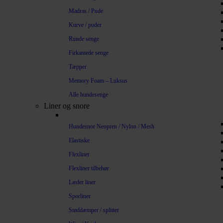
Madras / Pude
Kurve / puder
Runde senge
Firkantede senge
Tæpper
Memory Foam – Luksus
Alle hundesenge
Liner og snore
Hundesnor Neopren / Nylon / Mesh
Elastiske
Flexliner
Flexliner tilbehør
Læder liner
Sporliner
Støddæmper / splitter