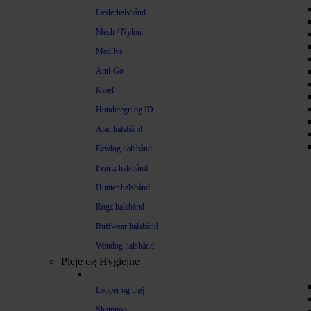
Læderhalsbånd
Mesh / Nylon
Med lys
Anti-Gø
Kvæl
Hundetegn og ID
Alac halsbånd
Ezydog halsbånd
Fenriz halsbånd
Hunter halsbånd
Rogz halsbånd
Ruffwear halsbånd
Waudog halsbånd
Pleje og Hygiejne
Lopper og utøj
Shampoo