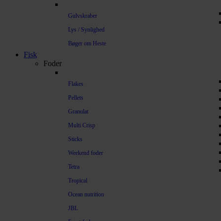
Gulvskraber
Lys / Synlighed
Bøger om Heste
Fisk
Foder
Flakes
Pellets
Granulat
Multi Crisp
Sticks
Weekend foder
Tetra
Tropical
Ocean nutrition
JBL