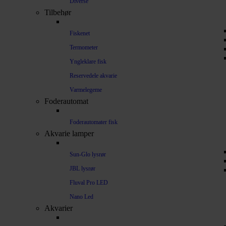
Diverse
Tilbehør
Fiskenet
Termometer
Yngleklare fisk
Reservedele akvarie
Varmelegeme
Foderautomat
Foderautomater fisk
Akvarie lamper
Sun-Glo lysrør
JBL lysrør
Fluval Pro LED
Nano Led
Akvarier