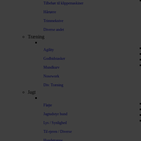
Tilbehør til klippemaskiner
Hårtørre
Trimmeknive
Diverse andet
Træning
Agility
Godbidstasker
Mundkurv
Nosework
Div. Træning
Jagt
Fløjte
Jagtudstyr hund
Lys / Synlighed
Til ejeren / Diverse
Hundetrappe