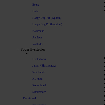
Bozita
Halla
Happy Dog Vet (sygdom)
Happy Dog Profi (opdræt)
Naturhund
Applaws
Vådfoder
Foder livsstadier
Hvalpefoder
Junior / Ekstra energi
Små hunde
XL hund
Senior hund
Slankefoder
Kosttilskud