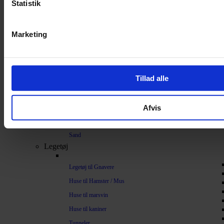
Statistik
Bundlag / Strøelse
Papirstrøelse
Marketing
Hamp
Savsmuld
Bark
Tillad alle
Bommuld
Spelt
Afvis
Træpiller
Vat
Sand
Legetøj
Legetøj til Gnavere
Huse til Hamster / Mus
Huse til marsvin
Huse til kaniner
Tunneler