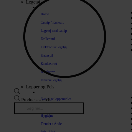
Legetøj
Bolde
Catnip / Katteurt
Legetøj med catnip
Drillepind
Elektronisk legetøj
Kattespil
Kradsebræt
Kradsetræ
Diverse legetøj
Lopper og Pels
Naturlige loppemidler
Products search
Shampoo / Balsam
Hygiejne
Tænder / Ånde