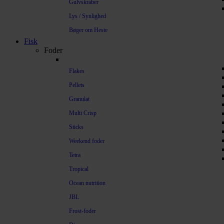
Gulvskraber
Lys / Synlighed
Bøger om Heste
Fisk
Foder
Flakes
Pellets
Granulat
Multi Crisp
Sticks
Weekend foder
Tetra
Tropical
Ocean nutrition
JBL
Frost-foder