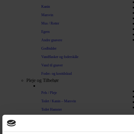
Kanin
Marsvin
Mus / Rotter
Egern
Andre gnavere
Godbidder
Vandflasker og foderskåle
Vand til gnaver
Foder- og kosttilskud
Pleje og Tilbehør
Pels / Pleje
Toilet / Kanin – Marsvin
Toilet Hamster
Børste / Kam
Shampoo
Bure