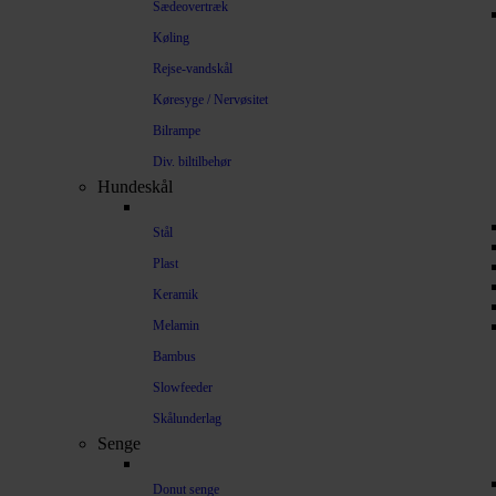
Sædeovertræk
Køling
Rejse-vandskål
Køresyge / Nervøsitet
Bilrampe
Div. biltilbehør
Hundeskål
Stål
Plast
Keramik
Melamin
Bambus
Slowfeeder
Skålunderlag
Senge
Donut senge