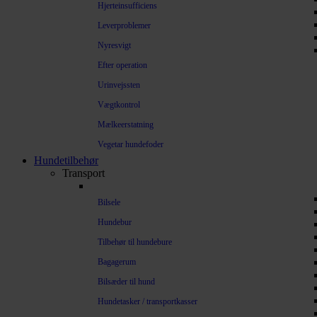
Hjerteinsufficiens
Leverproblemer
Nyresvigt
Efter operation
Urinvejssten
Vægtkontrol
Mælkeerstatning
Vegetar hundefoder
Hundetilbehør
Transport
Bilsele
Hundebur
Tilbehør til hundebure
Bagagerum
Bilsæder til hund
Hundetasker / transportkasser