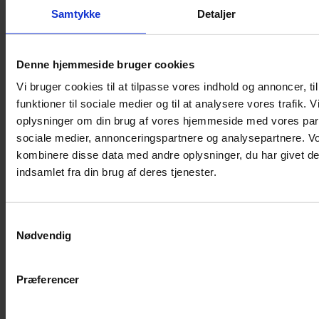
Samtykke
Detaljer
Musebur
Hamsterbur
Denne hjemmeside bruger cookies
Kaninbur
Vi bruger cookies til at tilpasse vores indhold og annoncer, til
Rottebur
funktioner til sociale medier og til at analysere vores trafik. 
Marsvinebur
oplysninger om din brug af vores hjemmeside med vores part
Løbegård
sociale medier, annonceringspartnere og analysepartnere. V
Overdækning løbegård
kombinere disse data med andre oplysninger, du har givet de
Indretning til bure
indsamlet fra din brug af deres tjenester.
Legepladser til bure
Senge til gnavere
Samtykkevalg
Stiger til bure
Nødvendig
Reservedele til bure
Clips til bure
Præferencer
Transportkasse
Strøelse og bundlag