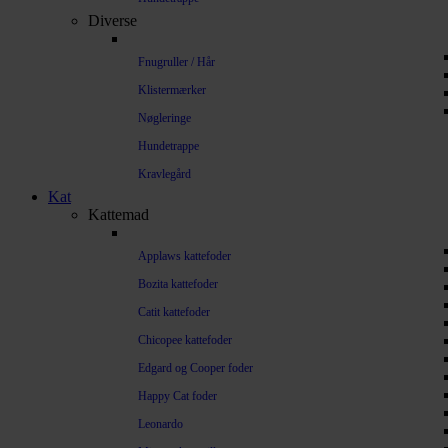
Diverse
Fnugruller / Hår
Klistermærker
Nøgleringe
Hundetrappe
Kravlegård
Kat
Kattemad
Applaws kattefoder
Bozita kattefoder
Catit kattefoder
Chicopee kattefoder
Edgard og Cooper foder
Happy Cat foder
Leonardo