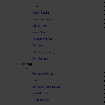
Poter
Ånde / Tænder
Høm Høm poser
Sår / Hotspot
Øjne / Ører
Beskyttelseskrave
Dørmåtte
Kølemåtte og køling
Div. Hygiejne
Legetøj
Beroligende bamser
Bolde
Boldkaster (Automatisk)
Godbids bolde
Ekstra holdbart