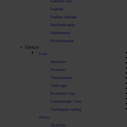
Foderbræt / hus
Fuglebad
Fuglehus vildtfugle
Mejsebolde holder
Nøddeautomat
Frø foderautomat
Fjerkræ
Foder
Hønsefoder
Fasanfoder
Transportkasser
Andre fugle
Kosttilskud / Utøj
Foderautomater / Vand
Varmelegeme vandtrug
Diverse
Alt til Duer