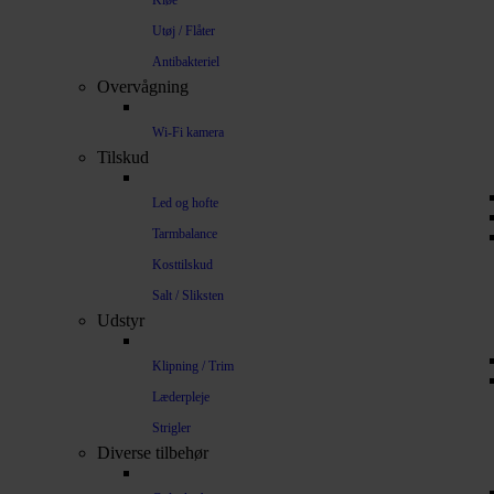
Kløe
Utøj / Flåter
Antibakteriel
Overvågning
Wi-Fi kamera
Tilskud
Led og hofte
Tarmbalance
Kosttilskud
Salt / Sliksten
Udstyr
Klipning / Trim
Læderpleje
Strigler
Diverse tilbehør