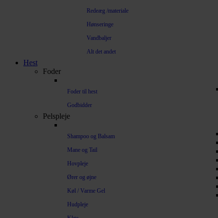
Redeæg /materiale
Hønseringe
Vandbaljer
Alt det andet
Hest
Foder
Foder til hest
Godbidder
Pelspleje
Shampoo og Balsam
Mane og Tail
Hovpleje
Ører og øjne
Køl / Varme Gel
Hudpleje