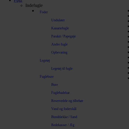
Fugl
Indefugle
Foder
Undulater
Kanariefugle
Parakit / Papegøje
Andre fugle
Opbevaring
Legetøj
Legetøj til fugle
Fuglebure
Bure
Fuglebadekar
Reservedele og tilbehør
Vand og foderskål
Bunddække / Sand
Redekasser / Æg