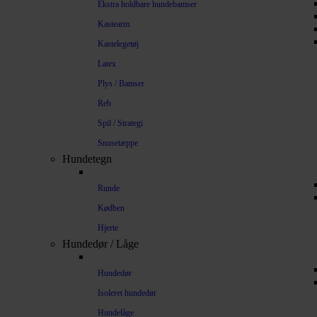
Ekstra holdbare hundebamser
Kastearm
Kastelegetøj
Latex
Plys / Bamser
Reb
Spil / Strategi
Snusetæppe
Hundetegn
Runde
Kødben
Hjerte
Hundedør / Låge
Hundedør
Isoleret hundedør
Hundelåge