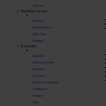
Sikkerhed
Halsbånd og seler
Halsbånd
Halsbånd med lys
Seler / Liner
Kattetegn
Kattetoilet
Kattetoilet
Selvrensende toilet
Sandmåtter
Grusskovl
Luftrenser / Lugtfjerner
Affaldsposer
Kattegrus
Filter