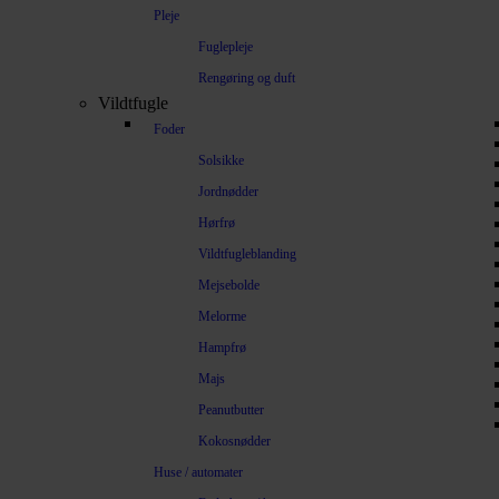
Pleje
Fuglepleje
Rengøring og duft
Vildtfugle
Foder
Solsikke
Jordnødder
Hørfrø
Vildtfugleblanding
Mejsebolde
Melorme
Hampfrø
Majs
Peanutbutter
Kokosnødder
Huse / automater