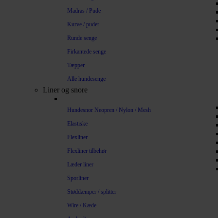
Madras / Pude
Kurve / puder
Runde senge
Firkantede senge
Tæpper
Alle hundesenge
Liner og snore
Hundesnor Neopren / Nylon / Mesh
Elastiske
Flexliner
Flexliner tilbehør
Læder liner
Sporliner
Støddæmper / splitter
Wire / Kæde