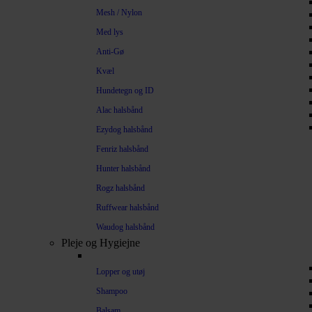
Mesh / Nylon
Med lys
Anti-Gø
Kvæl
Hundetegn og ID
Alac halsbånd
Ezydog halsbånd
Fenriz halsbånd
Hunter halsbånd
Rogz halsbånd
Ruffwear halsbånd
Waudog halsbånd
Pleje og Hygiejne
Lopper og utøj
Shampoo
Balsam