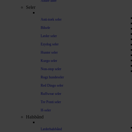
Andre liner
Seler
Anti-træk seler
Bilsele
Læder seler
Ezydog seler
Hunter seler
Kurgo seler
Non-stop seler
Rogz hundeseler
Red Dingo seler
Ruffwear seler
Tre Ponti seler
H-seler
Halsbånd
Læderhalsbånd