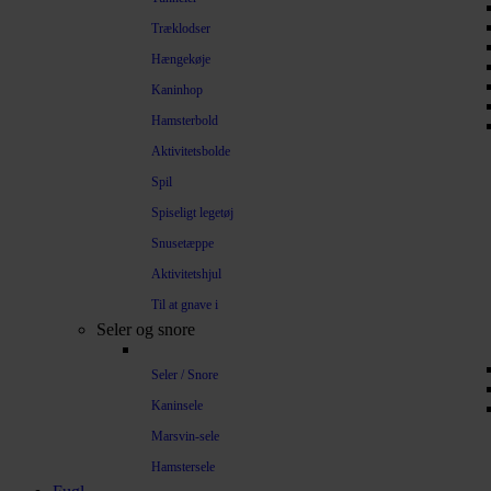
Træklodser
Hængekøje
Kaninhop
Hamsterbold
Aktivitetsbolde
Spil
Spiseligt legetøj
Snusetæppe
Aktivitetshjul
Til at gnave i
Seler og snore
Seler / Snore
Kaninsele
Marsvin-sele
Hamstersele