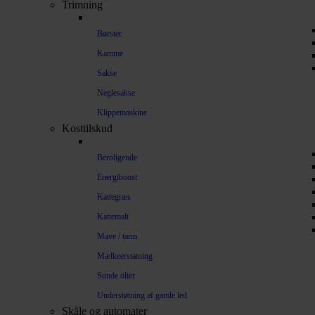
Trimning
Børster
Kamme
Sakse
Neglesakse
Klippemaskine
Kosttilskud
Beroligende
Energiboost
Kattegræs
Kattemalt
Mave / tarm
Mælkeerstatning
Sunde olier
Understøtning af gamle led
Skåle og automater