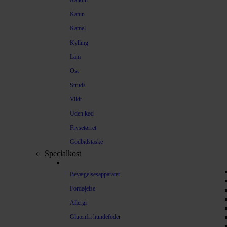
Kalkun
Kanin
Kamel
Kylling
Lam
Ost
Struds
Vildt
Uden kød
Frysetørret
Godbidstaske
Specialkost
Bevægelsesapparatet
Fordøjelse
Allergi
Glutenfri hundefoder