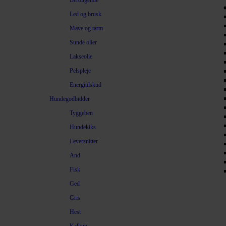
Beroligende
Led og brusk
Mave og tarm
Sunde olier
Lakseolie
Pelspleje
Energitilskud
Hundegodbidder
Tyggeben
Hundekiks
Leversnitter
And
Fisk
Ged
Gris
Hest