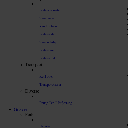
Foderautomater
Slowfeeder
Vandfontæne
Foderskåle
Skålunderlag
Foderspand
Foderskovl
Transport
Kat i bilen
Transportkasser
Diverse
Fnugruller / Hårfjerning
Gnaver
Foder
Hamster