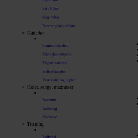
Pels / Hud
Sår / Rifter
Øjne / Ører
Diverse plejeprodukter
Kattedør
Standard kattelem
Microchip kattelem
Magnet kattelem
Isoleret kattelem
Reservedele og nøgler
Huler, senge, madrasser
Kattehule
Katteseng
Madrasser
Træning
Lydighed