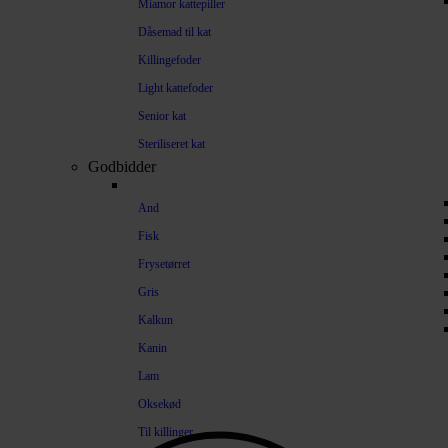
Miamor kattepiller
Dåsemad til kat
Killingefoder
Light kattefoder
Senior kat
Steriliseret kat
Godbidder
And
Fisk
Frysetørret
Gris
Kalkun
Kanin
Lam
Oksekød
Til killinger