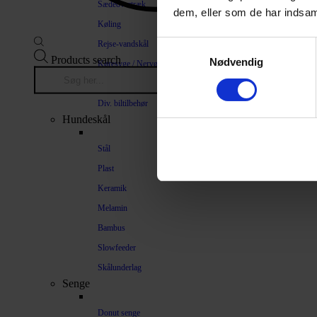
Sædeovertræk
dem, eller som de har indsaml
Køling
Rejse-vandskål
Samtykkevalg
Products search
Nødvendig
Køresyge / Nervøsitet
Bilrampe
Div. biltilbehør
Hundeskål
Stål
Plast
Keramik
Melamin
Bambus
Slowfeeder
Skålunderlag
Senge
Donut senge