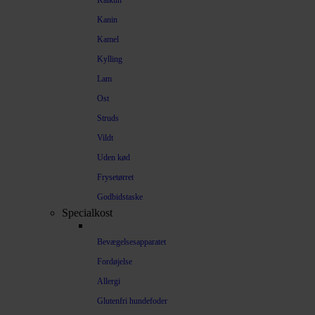
Kalkun
Kanin
Kamel
Kylling
Lam
Ost
Struds
Vildt
Uden kød
Frysetørret
Godbidstaske
Specialkost
Bevægelsesapparatet
Fordøjelse
Allergi
Glutenfri hundefoder