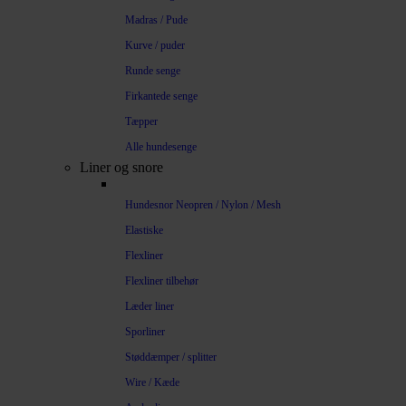
Madras / Pude
Kurve / puder
Runde senge
Firkantede senge
Tæpper
Alle hundesenge
Liner og snore
Hundesnor Neopren / Nylon / Mesh
Elastiske
Flexliner
Flexliner tilbehør
Læder liner
Sporliner
Støddæmper / splitter
Wire / Kæde