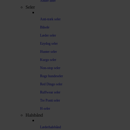
Andre liner
Seler
Anti-træk seler
Bilsele
Læder seler
Ezydog seler
Hunter seler
Kurgo seler
Non-stop seler
Rogz hundeseler
Red Dingo seler
Ruffwear seler
Tre Ponti seler
H-seler
Halsbånd
Læderhalsbånd