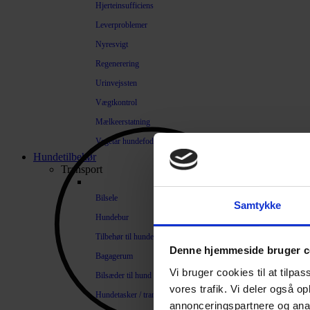
Hjerteinsufficiens
Leverproblemer
Nyresvigt
Regenerering
Urinvejssten
Vægtkontrol
Mælkeerstatning
Vegetar hundefoder
Hundetilbehør
Transport
Bilsele
Samtykke
Hundebur
Tilbehør til hundebure
Denne hjemmeside bruger c
Bagagerum
Vi bruger cookies til at tilpas
Bilsæder til hund
vores trafik. Vi deler også 
Hundetasker / transportkasser
annonceringspartnere og anal