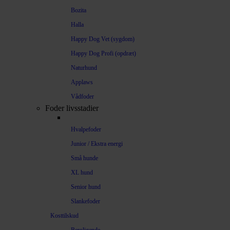
Bozita
Halla
Happy Dog Vet (sygdom)
Happy Dog Profi (opdræt)
Naturhund
Applaws
Vådfoder
Foder livsstadier
Hvalpefoder
Junior / Ekstra energi
Små hunde
XL hund
Senior hund
Slankefoder
Kosttilskud