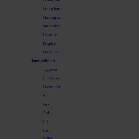
Beroligende
Led og brusk
Mave og tarm
Sunde olier
Lakseolie
Pelspleje
Energitilskud
Hundegodbidder
Tyggeben
Hundekiks
Leversnitter
And
Fisk
Ged
Gris
Hest