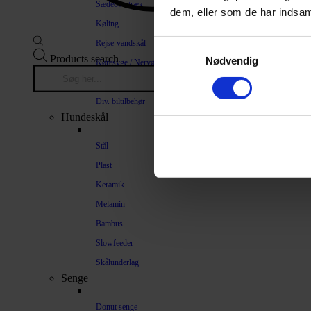
Sædeovertræk
dem, eller som de har indsaml
Køling
Rejse-vandskål
Samtykkevalg
Products search
Nødvendig
Køresyge / Nervøsitet
Bilrampe
Div. biltilbehør
Hundeskål
Stål
Plast
Keramik
Melamin
Bambus
Slowfeeder
Skålunderlag
Senge
Donut senge