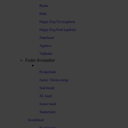
Bozita
Halla
Happy Dog Vet (sygdom)
Happy Dog Profi (opdræt)
Naturhund
Applaws
Vådfoder
Foder livsstadier
Hvalpefoder
Junior / Ekstra energi
Små hunde
XL hund
Senior hund
Slankefoder
Kosttilskud