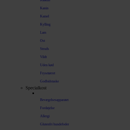
Kalkun
Kanin
Kamel
Kylling
Lam
Ost
Struds
Vildt
Uden kød
Frysetørret
Godbidstaske
Specialkost
Bevægelsesapparatet
Fordøjelse
Allergi
Glutenfri hundefoder