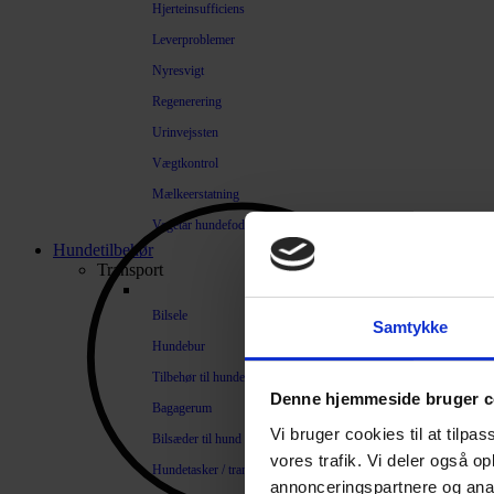
Hjerteinsufficiens
Leverproblemer
Nyresvigt
Regenerering
Urinvejssten
Vægtkontrol
Mælkeerstatning
Vegetar hundefoder
Hundetilbehør
Transport
Bilsele
Samtykke
Hundebur
Tilbehør til hundebure
Denne hjemmeside bruger c
Bagagerum
Vi bruger cookies til at tilpas
Bilsæder til hund
vores trafik. Vi deler også 
Hundetasker / transportkasser
annonceringspartnere og anal