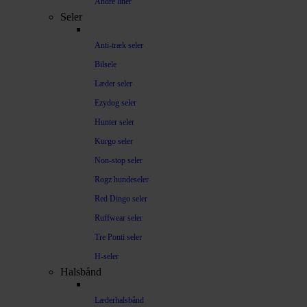
Andre liner
Seler
Anti-træk seler
Bilsele
Læder seler
Ezydog seler
Hunter seler
Kurgo seler
Non-stop seler
Rogz hundeseler
Red Dingo seler
Ruffwear seler
Tre Ponti seler
H-seler
Halsbånd
Læderhalsbånd