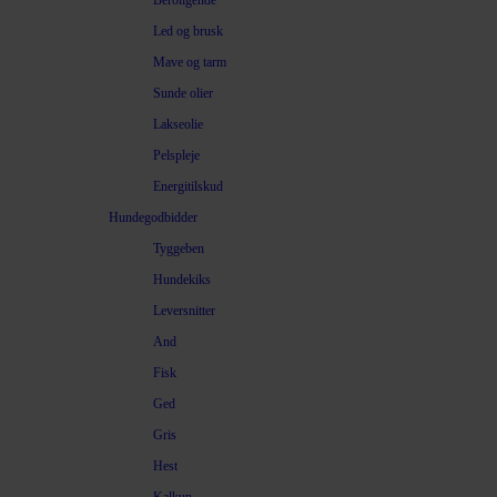
Beroligende
Led og brusk
Mave og tarm
Sunde olier
Lakseolie
Pelspleje
Energitilskud
Hundegodbidder
Tyggeben
Hundekiks
Leversnitter
And
Fisk
Ged
Gris
Hest