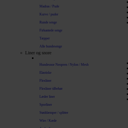
Madras / Pude
Kurve / puder
Runde senge
Firkantede senge
Tæpper
Alle hundesenge
Liner og snore
Hundesnor Neopren / Nylon / Mesh
Elastiske
Flexliner
Flexliner tilbehør
Læder liner
Sporliner
Støddæmper / splitter
Wire / Kæde