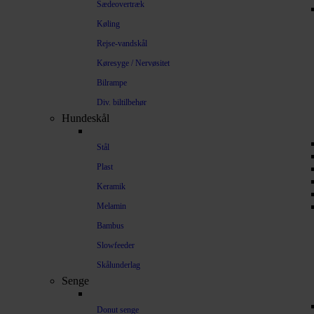
Sædeovertræk
Køling
Rejse-vandskål
Køresyge / Nervøsitet
Bilrampe
Div. biltilbehør
Hundeskål
Stål
Plast
Keramik
Melamin
Bambus
Slowfeeder
Skålunderlag
Senge
Donut senge