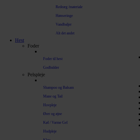
Redeæg /materiale
Hønseringe
Vandbaljer
Alt det andet
Hest
Foder
Foder til hest
Godbidder
Pelspleje
Shampoo og Balsam
Mane og Tail
Hovpleje
Ører og øjne
Køl / Varme Gel
Hudpleje