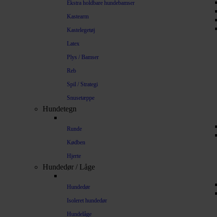
Ekstra holdbare hundebamser
Kastearm
Kastelegetøj
Latex
Plys / Bamser
Reb
Spil / Strategi
Snusetæppe
Hundetegn
Runde
Kødben
Hjerte
Hundedør / Låge
Hundedør
Isoleret hundedør
Hundelåge