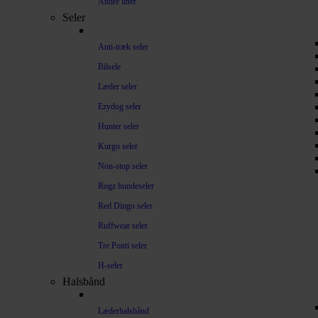
Andre liner
Seler
Anti-træk seler
Bilsele
Læder seler
Ezydog seler
Hunter seler
Kurgo seler
Non-stop seler
Rogz hundeseler
Red Dingo seler
Ruffwear seler
Tre Ponti seler
H-seler
Halsbånd
Læderhalsbånd