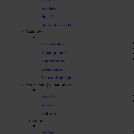
Pels / Hud
Sår / Rifter
Øjne / Ører
Diverse plejeprodukter
Kattedør
Standard kattelem
Microchip kattelem
Magnet kattelem
Isoleret kattelem
Reservedele og nøgler
Huler, senge, madrasser
Kattehule
Katteseng
Madrasser
Træning
Lydighed