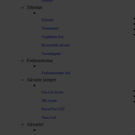
Diverse
Tilbehør
Fiskenet
Termometer
Yngleklare fisk
Reservedele akvarie
Varmelegeme
Foderautomat
Foderautomater fisk
Akvarie lamper
Sun-Glo lysrør
JBL lysrør
Fluval Pro LED
Nano Led
Akvarier