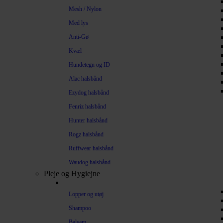
Mesh / Nylon
Med lys
Anti-Gø
Kvæl
Hundetegn og ID
Alac halsbånd
Ezydog halsbånd
Fenriz halsbånd
Hunter halsbånd
Rogz halsbånd
Ruffwear halsbånd
Waudog halsbånd
Pleje og Hygiejne
Lopper og utøj
Shampoo
Balsam