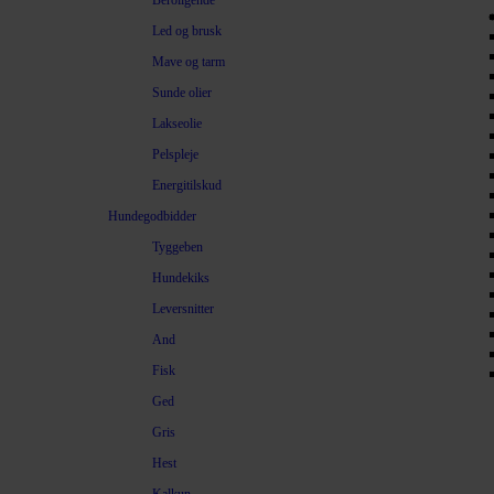
Beroligende
Led og brusk
Mave og tarm
Sunde olier
Lakseolie
Pelspleje
Energitilskud
Hundegodbidder
Tyggeben
Hundekiks
Leversnitter
And
Fisk
Ged
Gris
Hest