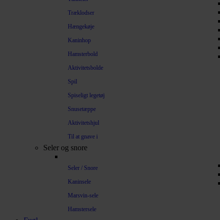
Træklodser
Hængekøje
Kaninhop
Hamsterbold
Aktivitetsbolde
Spil
Spiseligt legetøj
Snusetæppe
Aktivitetshjul
Til at gnave i
Seler og snore
Seler / Snore
Kaninsele
Marsvin-sele
Hamstersele