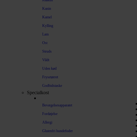
Kalkun
Kanin
Kamel
Kylling
Lam
Ost
Struds
Vildt
Uden kød
Frysetørret
Godbidstaske
Specialkost
Bevægelsesapparatet
Fordøjelse
Allergi
Glutenfri hundefoder