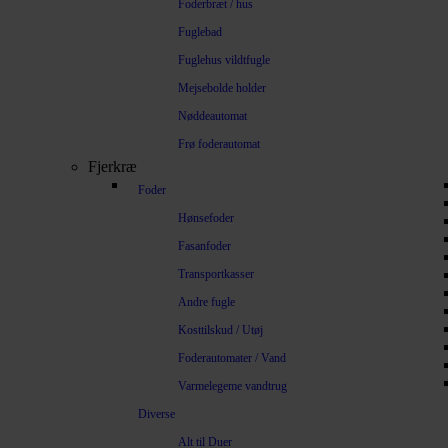
Foderbræt / hus
Fuglebad
Fuglehus vildtfugle
Mejsebolde holder
Nøddeautomat
Frø foderautomat
Fjerkræ
Foder
Hønsefoder
Fasanfoder
Transportkasser
Andre fugle
Kosttilskud / Utøj
Foderautomater / Vand
Varmelegeme vandtrug
Diverse
Alt til Duer