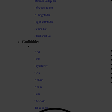
Miamor kattepiller
Dåsemad til kat
Killingefoder
Light kattefoder
Senior kat
Steriliseret kat
Godbidder
And
Fisk
Frysetørret
Gris
Kalkun
Kanin
Lam
Oksekød
Til killinger