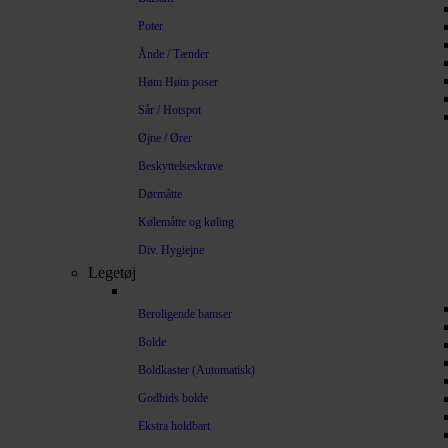
Poter
Ånde / Tænder
Høm Høm poser
Sår / Hotspot
Øjne / Ører
Beskyttelseskrave
Dørmåtte
Kølemåtte og køling
Div. Hygiejne
Legetøj
Beroligende bamser
Bolde
Boldkaster (Automatisk)
Godbids bolde
Ekstra holdbart