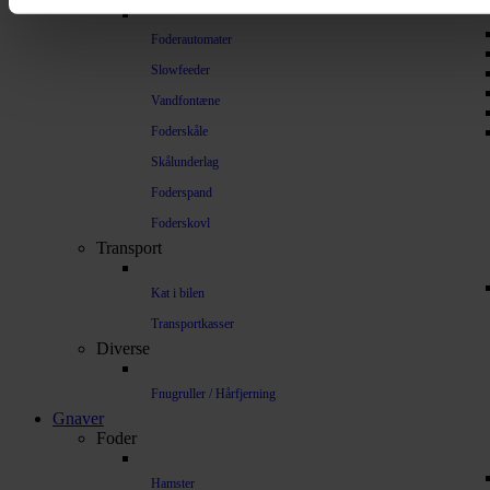
Foderautomater
Slowfeeder
Vandfontæne
Foderskåle
Skålunderlag
Foderspand
Foderskovl
Transport
Kat i bilen
Transportkasser
Diverse
Fnugruller / Hårfjerning
Gnaver
Foder
Hamster