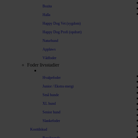
Bozita
Halla
Happy Dog Vet (sygdom)
Happy Dog Profi (opdræt)
Naturhund
Applaws
Vådfoder
Foder livsstadier
Hvalpefoder
Junior / Ekstra energi
Små hunde
XL hund
Senior hund
Slankefoder
Kosttilskud