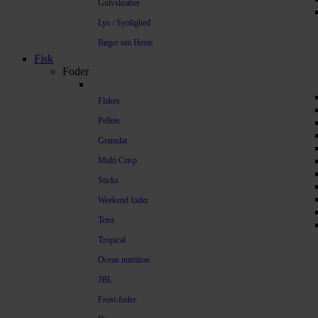
Gulvskraber
Lys / Synlighed
Bøger om Heste
Fisk
Foder
Flakes
Pellets
Granulat
Multi Crisp
Sticks
Weekend foder
Tetra
Tropical
Ocean nutrition
JBL
Frost-foder