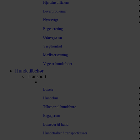
Hjerteinsufficiens
Leverproblemer
Nyresvigt
Regenerering
Urinvejssten
Vægtkontrol
Mælkeerstatning
Vegetar hundefoder
Hundetilbehør
Transport
Bilsele
Hundebur
Tilbehør til hundebure
Bagagerum
Bilsæder til hund
Hundetasker / transportkasser