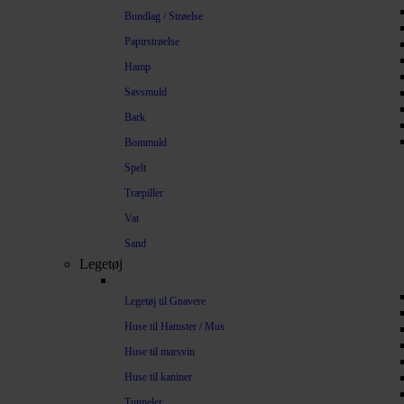
Bundlag / Strøelse
Papirstrøelse
Hamp
Savsmuld
Bark
Bommuld
Spelt
Træpiller
Vat
Sand
Legetøj
Legetøj til Gnavere
Huse til Hamster / Mus
Huse til marsvin
Huse til kaniner
Tunneler