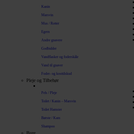
Kanin
Marsvin
Mus / Rotter
Egern
Andre gnavere
Godbidder
Vandflasker og foderskåle
Vand til gnaver
Foder- og kosttilskud
Pleje og Tilbehør
Pels / Pleje
Toilet / Kanin – Marsvin
Toilet Hamster
Børste / Kam
Shampoo
Bure