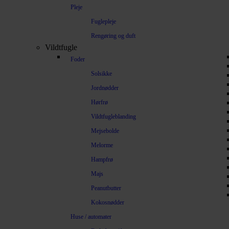
Pleje
Fuglepleje
Rengøring og duft
Vildtfugle
Foder
Solsikke
Jordnødder
Hørfrø
Vildtfugleblanding
Mejsebolde
Melorme
Hampfrø
Majs
Peanutbutter
Kokosnødder
Huse / automater