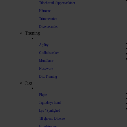
Tilbehør til klippemaskiner
Hårtørre
Trimmeknive
Diverse andet
Træning
Agility
Godbidstasker
Mundkurv
Nosework
Div. Træning
Jagt
Fløjte
Jagtudstyr hund
Lys / Synlighed
Til ejeren / Diverse
Hundetrappe