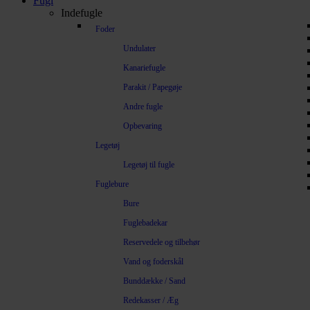
Fugl
Indefugle
Foder
Undulater
Kanariefugle
Parakit / Papegøje
Andre fugle
Opbevaring
Legetøj
Legetøj til fugle
Fuglebure
Bure
Fuglebadekar
Reservedele og tilbehør
Vand og foderskål
Bunddække / Sand
Redekasser / Æg