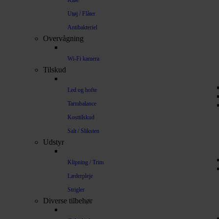
Kløe
Utøj / Flåter
Antibakteriel
Overvågning
Wi-Fi kamera
Tilskud
Led og hofte
Tarmbalance
Kosttilskud
Salt / Sliksten
Udstyr
Klipning / Trim
Læderpleje
Strigler
Diverse tilbehør