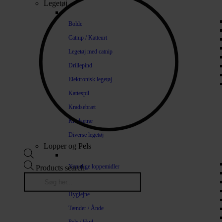
Legetøj
Bolde
Catnip / Katteurt
Legetøj med catnip
Drillepind
Elektronisk legetøj
Kattespil
Kradsebræt
Kradsetræ
Diverse legetøj
Lopper og Pels
Naturlige loppemidler
Products search
Shampoo / Balsam
Hygiejne
Tænder / Ånde