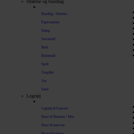
Strøelse og bundlag
Bundlag / Strøelse
Papirstrøelse
Hamp
Savsmuld
Bark
Bommuld
Spelt
Træpiller
Vat
Sand
Legetøj
Legetøj til Gnavere
Huse til Hamster / Mus
Huse til marsvin
Huse til kaniner