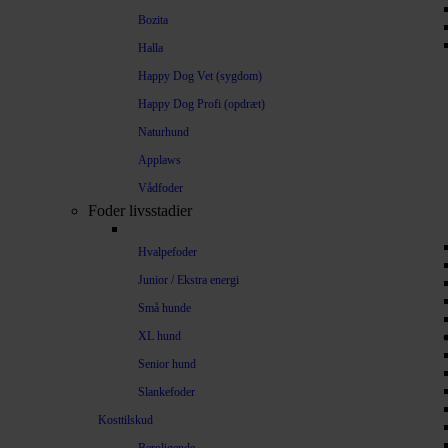
Bozita
Halla
Happy Dog Vet (sygdom)
Happy Dog Profi (opdræt)
Naturhund
Applaws
Vådfoder
Foder livsstadier
Hvalpefoder
Junior / Ekstra energi
Små hunde
XL hund
Senior hund
Slankefoder
Kosttilskud