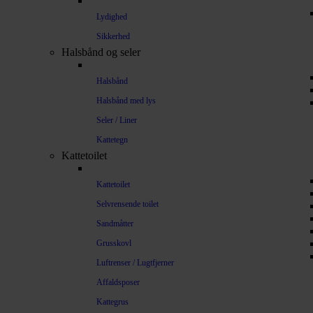
Lydighed
Sikkerhed
Halsbånd og seler
Halsbånd
Halsbånd med lys
Seler / Liner
Kattetegn
Kattetoilet
Kattetoilet
Selvrensende toilet
Sandmåtter
Grusskovl
Luftrenser / Lugtfjerner
Affaldsposer
Kattegrus