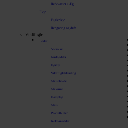
Redekasser / Æg
Pleje
Fuglepleje
Rengøring og duft
Vildtfugle
Foder
Solsikke
Jordnødder
Hørfrø
Vildtfugleblanding
Mejsebolde
Melorme
Hampfrø
Majs
Peanutbutter
Kokosnødder