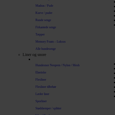
Madras / Pude
Kurve / puder
Runde senge
Firkantede senge
Tæpper
Memory Foam – Luksus
Alle hundesenge
Liner og snore
Hundesnor Neopren / Nylon / Mesh
Elastiske
Flexliner
Flexliner tilbehør
Læder liner
Sporliner
Støddæmper / splitter