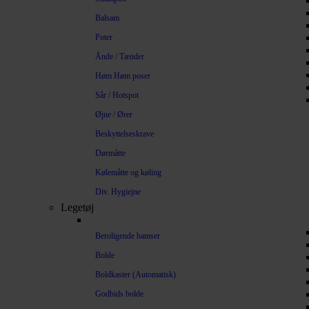
Balsam
Poter
Ånde / Tænder
Høm Høm poser
Sår / Hotspot
Øjne / Ører
Beskyttelseskrave
Dørmåtte
Kølemåtte og køling
Div. Hygiejne
Legetøj
Beroligende bamser
Bolde
Boldkaster (Automatisk)
Godbids bolde