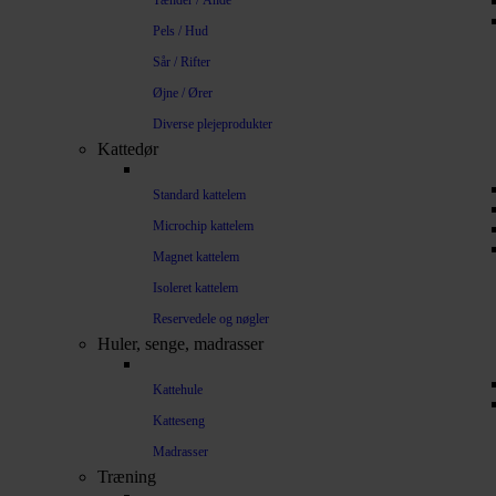
Tænder / Ånde
Pels / Hud
Sår / Rifter
Øjne / Ører
Diverse plejeprodukter
Kattedør
Standard kattelem
Microchip kattelem
Magnet kattelem
Isoleret kattelem
Reservedele og nøgler
Huler, senge, madrasser
Kattehule
Katteseng
Madrasser
Træning