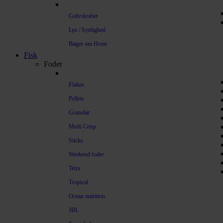
Gulvskraber
Lys / Synlighed
Bøger om Heste
Fisk
Foder
Flakes
Pellets
Granulat
Multi Crisp
Sticks
Weekend foder
Tetra
Tropical
Ocean nutrition
JBL