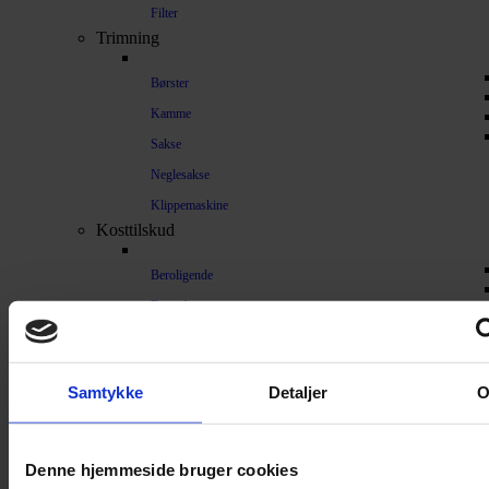
Filter
Trimning
Børster
Kamme
Sakse
Neglesakse
Klippemaskine
Kosttilskud
Beroligende
Energiboost
Kattegræs
Kattemalt
Samtykke
Detaljer
Mave / tarm
Mælkeerstatning
Sunde olier
Denne hjemmeside bruger cookies