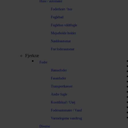
Huse / automater
Foderbræt / hus
Fuglebad
Fuglehus vildtfugle
Mejsebolde holder
Nøddeautomat
Frø foderautomat
Fjerkræ
Foder
Hønsefoder
Fasanfoder
Transportkasser
Andre fugle
Kosttilskud / Utøj
Foderautomater / Vand
Varmelegeme vandtrug
Diverse