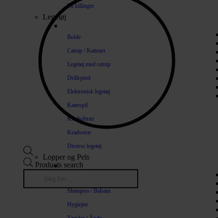
Til killinger
Legetøj
Bolde
Catnip / Katteurt
Legetøj med catnip
Drillepind
Elektronisk legetøj
Kattespil
Kradsebræt
Kradsetræ
Diverse legetøj
Lopper og Pels
Products search
Naturlige loppemidler
Shampoo / Balsam
Hygiejne