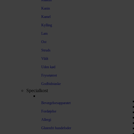
Kalkun
Kanin
Kamel
Kylling
Lam
Ost
Struds
Vildt
Uden kød
Frysetørret
Godbidstaske
Specialkost
Bevægelsesapparatet
Fordøjelse
Allergi
Glutenfri hundefoder