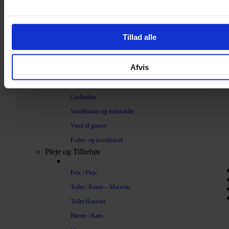
Hamster
Kanin
Tillad alle
Marsvin
Mus / Rotter
Afvis
Egern
Andre gnavere
Godbidder
Vandflasker og foderskåle
Vand til gnaver
Foder- og kosttilskud
Pleje og Tilbehør
Pels / Pleje
Toilet / Kanin – Marsvin
Toilet Hamster
Børste / Kam