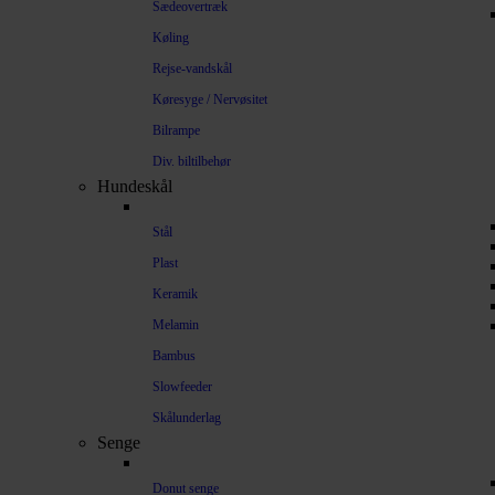
Sædeovertræk
Køling
Rejse-vandskål
Køresyge / Nervøsitet
Bilrampe
Div. biltilbehør
Hundeskål
Stål
Plast
Keramik
Melamin
Bambus
Slowfeeder
Skålunderlag
Senge
Donut senge