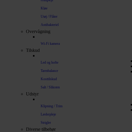
Hudpleje
Kløe
Utøj / Flåter
Antibakteriel
Overvågning
Wi-Fi kamera
Tilskud
Led og hofte
Tarmbalance
Kosttilskud
Salt / Sliksten
Udstyr
Klipning / Trim
Læderpleje
Strigler
Diverse tilbehør