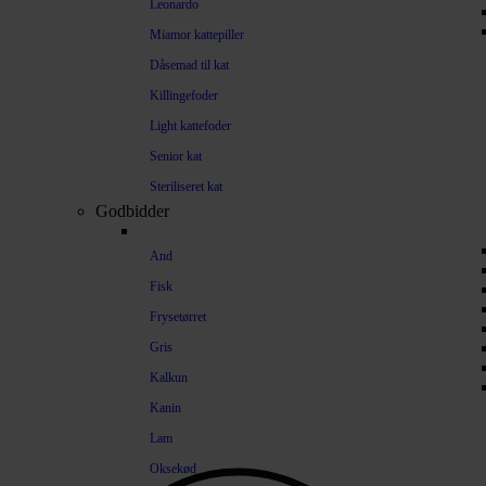
Leonardo
Miamor kattepiller
Dåsemad til kat
Killingefoder
Light kattefoder
Senior kat
Steriliseret kat
Godbidder
And
Fisk
Frysetørret
Gris
Kalkun
Kanin
Lam
Oksekød