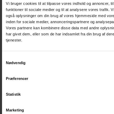
Understøtning af gamle led
Vi bruger cookies til at tilpasse vores indhold og annoncer, til
Skåle og automater
funktioner til sociale medier og til at analysere vores trafik. V
også oplysninger om din brug af vores hjemmeside med vore
Foderautomater
inden for sociale medier, annonceringspartnere og analysepa
Slowfeeder
Vores partnere kan kombinere disse data med andre oplysni
Vandfontæne
har givet dem, eller som de har indsamlet fra din brug af der
Foderskåle
tjenester.
Skålunderlag
Foderspand
Samtykkevalg
Foderskovl
Nødvendig
Transport
Kat i bilen
Præferencer
Transportkasser
Diverse
Statistik
Fnugruller / Hårfjerning
Gnaver
Foder
Marketing