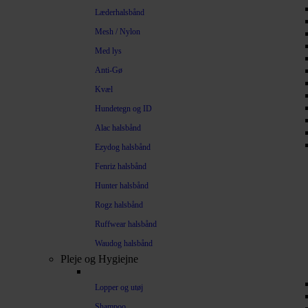
Læderhalsbånd
Mesh / Nylon
Med lys
Anti-Gø
Kvæl
Hundetegn og ID
Alac halsbånd
Ezydog halsbånd
Fenriz halsbånd
Hunter halsbånd
Rogz halsbånd
Ruffwear halsbånd
Waudog halsbånd
Pleje og Hygiejne
Lopper og utøj
Shampoo