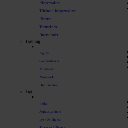
Klippemaskine
Tilbehør til klippemaskiner
Hårtørre
Trimmeknive
Diverse andet
Træning
Agility
Godbidstasker
Mundkurv
Nosework
Div. Træning
Jagt
Fløjte
Jagtudstyr hund
Lys / Synlighed
Til ejeren / Diverse