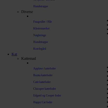
Hundetrappe
Diverse
Fnugruller / Hår
Klistermærker
Nøgleringe
Hundetrappe
Kravlegård
Kat
Kattemad
Applaws kattefoder
Bozita kattefoder
Catit kattefoder
Chicopee kattefoder
Edgard og Cooper foder
Happy Cat foder