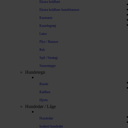
Ekstra holdbart
Ekstra holdbare hundebamser
Kastearm
Kastelegetøj
Latex
Plys / Bamser
Reb
Spil / Strategi
Snusetæppe
Hundetegn
Runde
Kødben
Hjerte
Hundedør / Låge
Hundedør
Isoleret hundedør