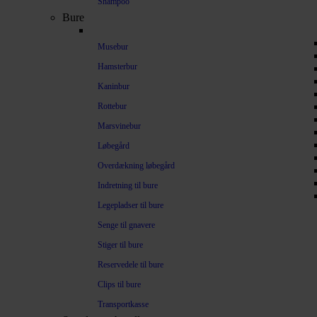
Shampoo
Bure
Musebur
Hamsterbur
Kaninbur
Rottebur
Marsvinebur
Løbegård
Overdækning løbegård
Indretning til bure
Legepladser til bure
Senge til gnavere
Stiger til bure
Reservedele til bure
Clips til bure
Transportkasse