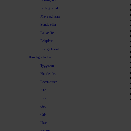
Beroligende
Led og brusk
Mave og tarm
Sunde olier
Lakseolie
Pelspleje
Energitilskud
Hundegodbidder
Tyggeben
Hundekiks
Leversnitter
And
Fisk
Ged
Gris
Hest