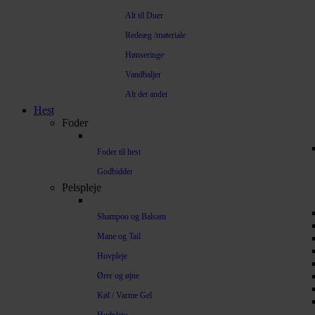
Alt til Duer
Redeæg /materiale
Hønseringe
Vandbaljer
Alt det andet
Hest
Foder
Foder til hest
Godbidder
Pelspleje
Shampoo og Balsam
Mane og Tail
Hovpleje
Ører og øjne
Køl / Varme Gel