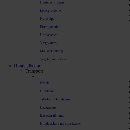
Hjerteinsufficiens
Leverproblemer
Nyresvigt
Efter operation
Urinvejssten
Vægtkontrol
Mælkeerstatning
Vegetar hundefoder
Hundetilbehør
Transport
Bilsele
Hundebur
Tilbehør til hundebure
Bagagerum
Bilsæder til hund
Hundetasker / transportkasser