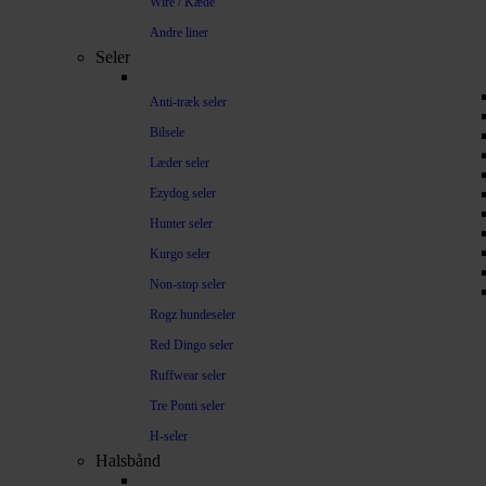
Wire / Kæde
Andre liner
Seler
Anti-træk seler
Bilsele
Læder seler
Ezydog seler
Hunter seler
Kurgo seler
Non-stop seler
Rogz hundeseler
Red Dingo seler
Ruffwear seler
Tre Ponti seler
H-seler
Halsbånd