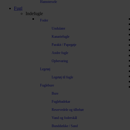
Hamstersele
Fugl
Indefugle
Foder
Undulater
Kanariefugle
Parakit / Papegøje
Andre fugle
Opbevaring
Legetøj
Legetøj til fugle
Fuglebure
Bure
Fuglebadekar
Reservedele og tilbehør
Vand og foderskål
Bunddække / Sand