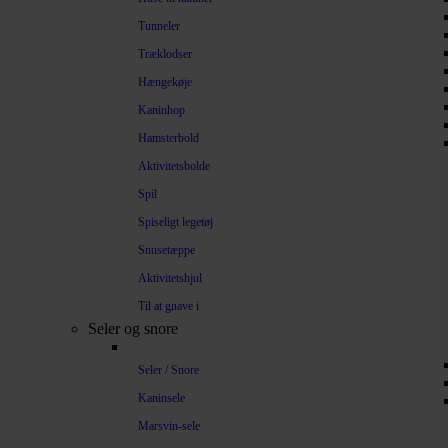
Tunneler
Træklodser
Hængekøje
Kaninhop
Hamsterbold
Aktivitetsbolde
Spil
Spiseligt legetøj
Snusetæppe
Aktivitetshjul
Til at gnave i
Seler og snore
Seler / Snore
Kaninsele
Marsvin-sele