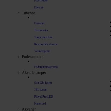
Frost-foder
Diverse
Tilbehør
Fiskenet
Termometer
Yngleklare fisk
Reservedele akvarie
Varmelegeme
Foderautomat
Foderautomater fisk
Akvarie lamper
Sun-Glo lysrør
JBL lysrør
Fluval Pro LED
Nano Led
Akvarier