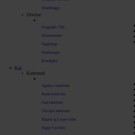
Hundetrappe
Diverse
Fnugruller / Hår
Klistermærker
Nøgleringe
Hundetrappe
Kravlegård
Kat
Kattemad
Applaws kattefoder
Bozita kattefoder
Catit kattefoder
Chicopee kattefoder
Edgard og Cooper foder
Happy Cat foder