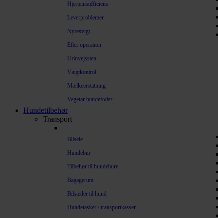
Hjerteinsufficiens
Leverproblemer
Nyresvigt
Efter operation
Urinvejssten
Vægtkontrol
Mælkeerstatning
Vegetar hundefoder
Hundetilbehør
Transport
Bilsele
Hundebur
Tilbehør til hundebure
Bagagerum
Bilsæder til hund
Hundetasker / transportkasser