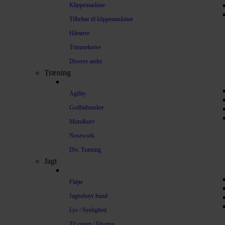
Klippemaskine
Tilbehør til klippemaskiner
Hårtørre
Trimmeknive
Diverse andet
Træning
Agility
Godbidstasker
Mundkurv
Nosework
Div. Træning
Jagt
Fløjte
Jagtudstyr hund
Lys / Synlighed
Til ejeren / Diverse