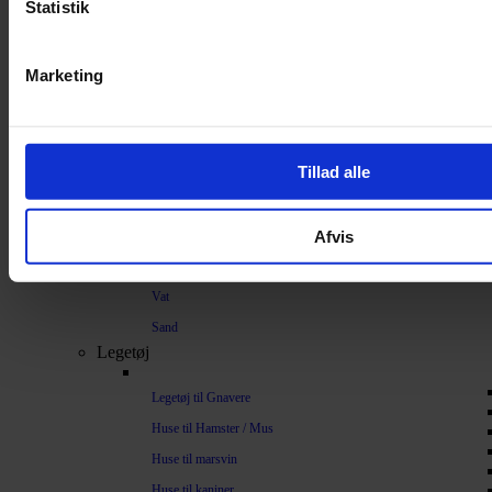
Strøelse og bundlag
Statistik
Bundlag / Strøelse
Marketing
Papirstrøelse
Hamp
Savsmuld
Tillad alle
Bark
Bommuld
Afvis
Spelt
Træpiller
Vat
Sand
Legetøj
Legetøj til Gnavere
Huse til Hamster / Mus
Huse til marsvin
Huse til kaniner