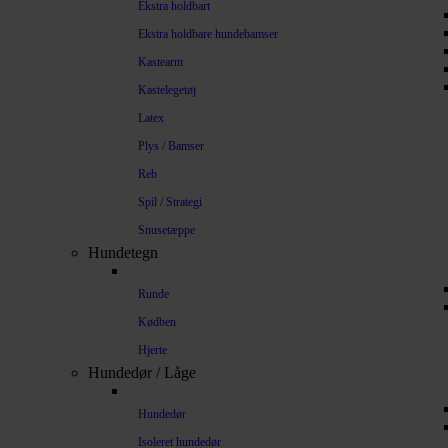
Ekstra holdbart
Ekstra holdbare hundebamser
Kastearm
Kastelegetøj
Latex
Plys / Bamser
Reb
Spil / Strategi
Snusetæppe
Hundetegn
Runde
Kødben
Hjerte
Hundedør / Låge
Hundedør
Isoleret hundedør