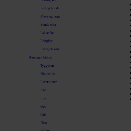
Beroligende
Led og brusk
Mave og tarm
Sunde olier
Lakseolie
Pelspleje
Energitilskud
Hundegodbidder
Tyggeben
Hundekiks
Leversnitter
And
Fisk
Ged
Gris
Hest