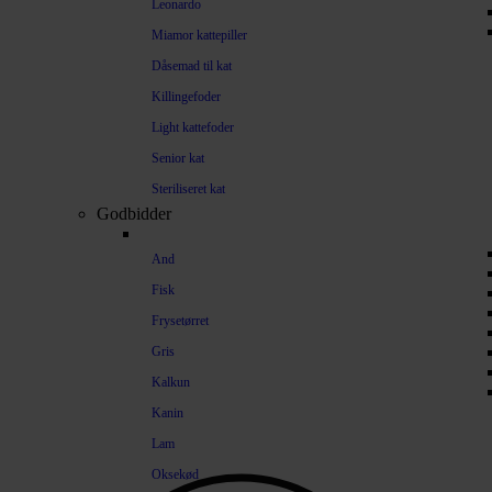
Leonardo
Miamor kattepiller
Dåsemad til kat
Killingefoder
Light kattefoder
Senior kat
Steriliseret kat
Godbidder
And
Fisk
Frysetørret
Gris
Kalkun
Kanin
Lam
Oksekød