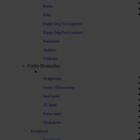
Bozita
Halla
Happy Dog Vet (sygdom)
Happy Dog Profi (opdræt)
Naturhund
Applaws
Vådfoder
Foder livsstadier
Hvalpefoder
Junior / Ekstra energi
Små hunde
XL hund
Senior hund
Slankefoder
Kosttilskud