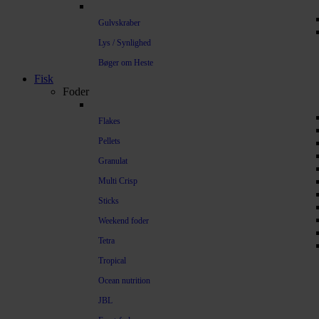
Gulvskraber
Lys / Synlighed
Bøger om Heste
Fisk
Foder
Flakes
Pellets
Granulat
Multi Crisp
Sticks
Weekend foder
Tetra
Tropical
Ocean nutrition
JBL