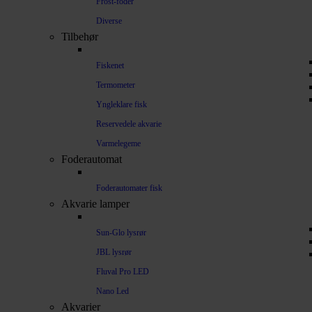
Frost-foder
Diverse
Tilbehør
Fiskenet
Termometer
Yngleklare fisk
Reservedele akvarie
Varmelegeme
Foderautomat
Foderautomater fisk
Akvarie lamper
Sun-Glo lysrør
JBL lysrør
Fluval Pro LED
Nano Led
Akvarier