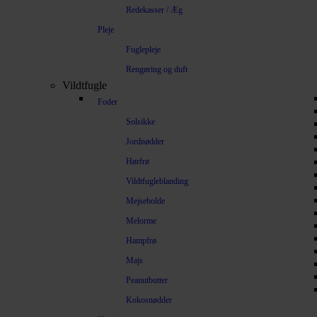
Redekasser / Æg
Pleje
Fuglepleje
Rengøring og duft
Vildtfugle
Foder
Solsikke
Jordnødder
Hørfrø
Vildtfugleblanding
Mejsebolde
Melorme
Hampfrø
Majs
Peanutbutter
Kokosnødder