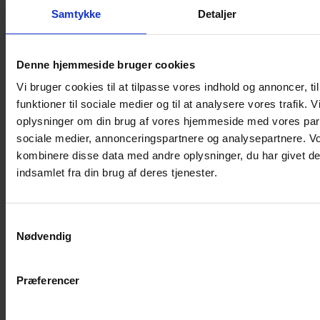
Shampoo
Samtykke
Detaljer
Bure
Musebur
Denne hjemmeside bruger cookies
Hamsterbur
Vi bruger cookies til at tilpasse vores indhold og annoncer, til
Kaninbur
funktioner til sociale medier og til at analysere vores trafik. 
Rottebur
oplysninger om din brug af vores hjemmeside med vores part
Marsvinebur
sociale medier, annonceringspartnere og analysepartnere. V
Løbegård
kombinere disse data med andre oplysninger, du har givet de
Overdækning løbegård
indsamlet fra din brug af deres tjenester.
Indretning til bure
Legepladser til bure
Samtykkevalg
Senge til gnavere
Nødvendig
Stiger til bure
Reservedele til bure
Præferencer
Clips til bure
Transportkasse