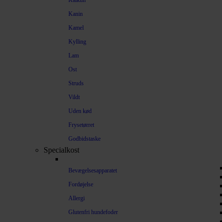
Kalkun
Kanin
Kamel
Kylling
Lam
Ost
Struds
Vildt
Uden kød
Frysetørret
Godbidstaske
Specialkost
Bevægelsesapparatet
Fordøjelse
Allergi
Glutenfri hundefoder