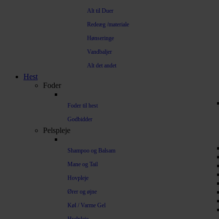
Alt til Duer
Redeæg /materiale
Hønseringe
Vandbaljer
Alt det andet
Hest
Foder
Foder til hest
Godbidder
Pelspleje
Shampoo og Balsam
Mane og Tail
Hovpleje
Ører og øjne
Køl / Varme Gel