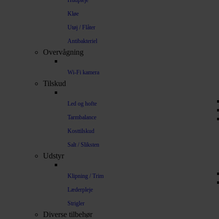
Hudpleje
Kløe
Utøj / Flåter
Antibakteriel
Overvågning
Wi-Fi kamera
Tilskud
Led og hofte
Tarmbalance
Kosttilskud
Salt / Sliksten
Udstyr
Klipning / Trim
Læderpleje
Strigler
Diverse tilbehør