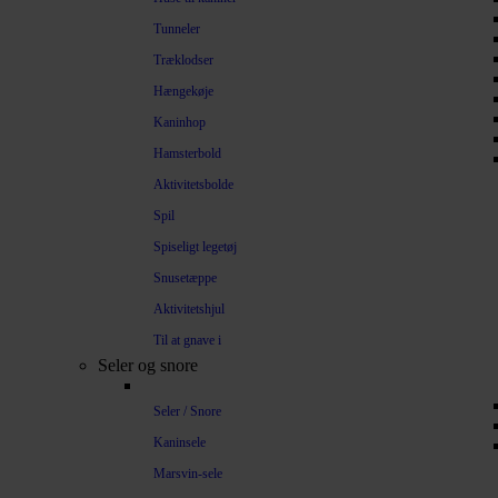
Tunneler
Træklodser
Hængekøje
Kaninhop
Hamsterbold
Aktivitetsbolde
Spil
Spiseligt legetøj
Snusetæppe
Aktivitetshjul
Til at gnave i
Seler og snore
Seler / Snore
Kaninsele
Marsvin-sele