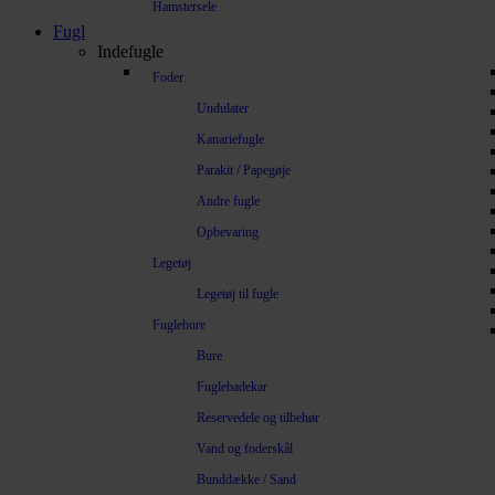
Hamstersele
Fugl
Indefugle
Foder
Undulater
Kanariefugle
Parakit / Papegøje
Andre fugle
Opbevaring
Legetøj
Legetøj til fugle
Fuglebure
Bure
Fuglebadekar
Reservedele og tilbehør
Vand og foderskål
Bunddække / Sand