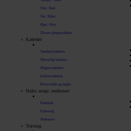
Tænder / Ånde
Pels / Hud
Sår / Rifter
Øjne / Ører
Diverse plejeprodukter
Kattedør
Standard kattelem
Microchip kattelem
Magnet kattelem
Isoleret kattelem
Reservedele og nøgler
Huler, senge, madrasser
Kattehule
Katteseng
Madrasser
Træning