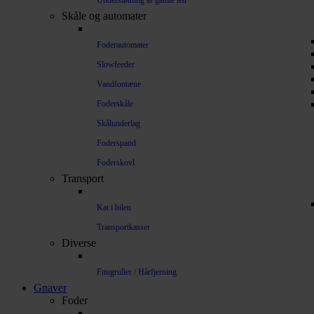
Understøtning af gamle led
Skåle og automater
Foderautomater
Slowfeeder
Vandfontæne
Foderskåle
Skålunderlag
Foderspand
Foderskovl
Transport
Kat i bilen
Transportkasser
Diverse
Fnugruller / Hårfjerning
Gnaver
Foder