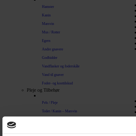
Hamster
Kanin
Marsvin
Mus / Rotter
Egern
Andre gnavere
Godbidder
Vandflasker og foderskåle
Vand til gnaver
Foder- og kosttilskud
Pleje og Tilbehør
Pels / Pleje
Toilet / Kanin – Marsvin
Toilet Hamster
Børste / Kam