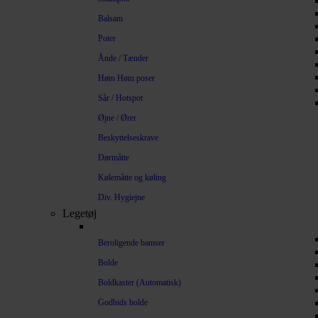
Balsam
Poter
Ånde / Tænder
Høm Høm poser
Sår / Hotspot
Øjne / Ører
Beskyttelseskrave
Dørmåtte
Kølemåtte og køling
Div. Hygiejne
Legetøj
Beroligende bamser
Bolde
Boldkaster (Automatisk)
Godbids bolde