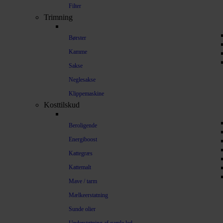
Filter
Trimning
Børster
Kamme
Sakse
Neglesakse
Klippemaskine
Kosttilskud
Beroligende
Energiboost
Kattegræs
Kattemalt
Mave / tarm
Mælkeerstatning
Sunde olier