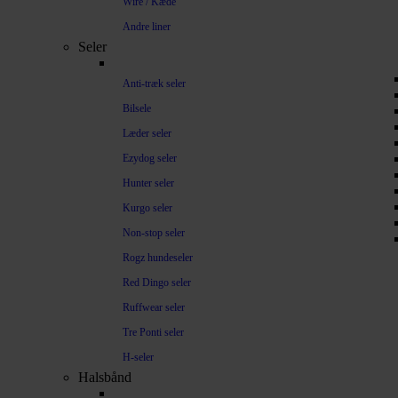
Wire / Kæde
Andre liner
Seler
Anti-træk seler
Bilsele
Læder seler
Ezydog seler
Hunter seler
Kurgo seler
Non-stop seler
Rogz hundeseler
Red Dingo seler
Ruffwear seler
Tre Ponti seler
H-seler
Halsbånd