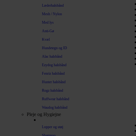
Læderhalsbånd
Mesh / Nylon
Med lys
Anti-Gø
Kvæl
Hundetegn og ID
Alac halsbånd
Ezydog halsbånd
Fenriz halsbånd
Hunter halsbånd
Rogz halsbånd
Ruffwear halsbånd
Waudog halsbånd
Pleje og Hygiejne
Lopper og utøj
Shampoo