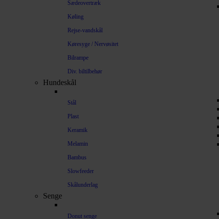
Sædeovertræk
Køling
Rejse-vandskål
Køresyge / Nervøsitet
Bilrampe
Div. biltilbehør
Hundeskål
Stål
Plast
Keramik
Melamin
Bambus
Slowfeeder
Skålunderlag
Senge
Donut senge