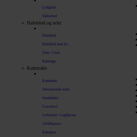
Lydighed
Sikkerhed
Halsbånd og seler
Halsbånd
Halsbånd med lys
Seler / Liner
Kattetegn
Kattetoilet
Kattetoilet
Selvrensende toilet
Sandmåtter
Grusskovl
Luftrenser / Lugtfjerner
Affaldsposer
Kattegrus