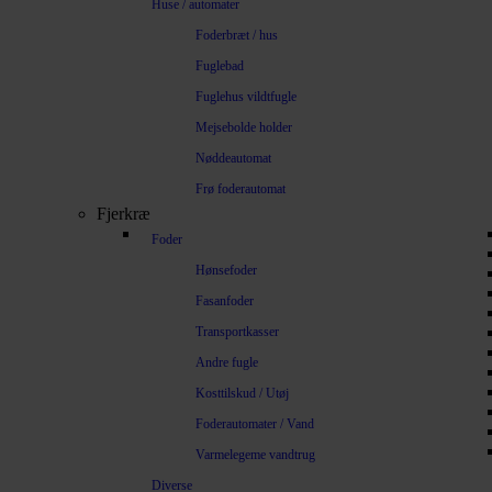
Huse / automater
Foderbræt / hus
Fuglebad
Fuglehus vildtfugle
Mejsebolde holder
Nøddeautomat
Frø foderautomat
Fjerkræ
Foder
Hønsefoder
Fasanfoder
Transportkasser
Andre fugle
Kosttilskud / Utøj
Foderautomater / Vand
Varmelegeme vandtrug
Diverse