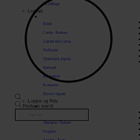
Til killinger
Legetøj
Bolde
Catnip / Katteurt
Legetøj med catnip
Drillepind
Elektronisk legetøj
Kattespil
Kradsebræt
Kradsetræ
Diverse legetøj
Lopper og Pels
Products search
Naturlige loppemidler
Shampoo / Balsam
Hygiejne