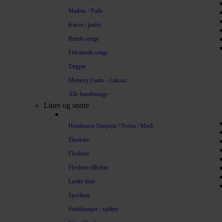
Madras / Pude
Kurve / puder
Runde senge
Firkantede senge
Tæpper
Memory Foam – Luksus
Alle hundesenge
Liner og snore
Hundesnor Neopren / Nylon / Mesh
Elastiske
Flexliner
Flexliner tilbehør
Læder liner
Sporliner
Støddæmper / splitter