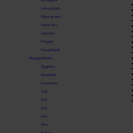
Beroligende
Led og brusk
Mave og tarm
Sunde olier
Lakseolie
Pelspleje
Energitilskud
Hundegodbidder
Tyggeben
Hundekiks
Leversnitter
And
Fisk
Ged
Gris
Hest