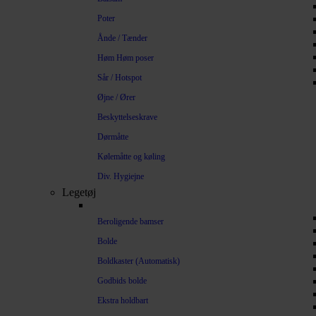
Poter
Ånde / Tænder
Høm Høm poser
Sår / Hotspot
Øjne / Ører
Beskyttelseskrave
Dørmåtte
Kølemåtte og køling
Div. Hygiejne
Legetøj
Beroligende bamser
Bolde
Boldkaster (Automatisk)
Godbids bolde
Ekstra holdbart