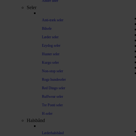
Andre liner
Seler
Anti-træk seler
Bilsele
Læder seler
Ezydog seler
Hunter seler
Kurgo seler
Non-stop seler
Rogz hundeseler
Red Dingo seler
Ruffwear seler
Tre Ponti seler
H-seler
Halsbånd
Læderhalsbånd