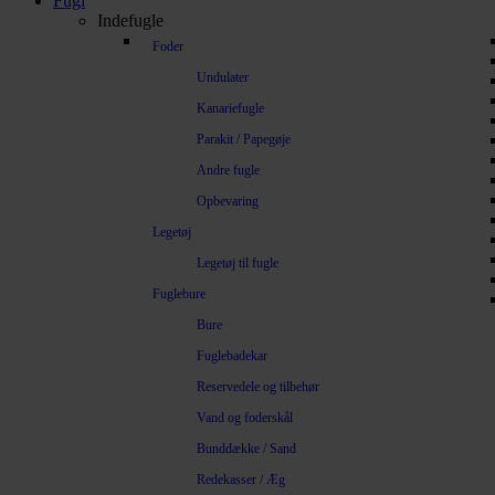
Fugl
Indefugle
Foder
Undulater
Kanariefugle
Parakit / Papegøje
Andre fugle
Opbevaring
Legetøj
Legetøj til fugle
Fuglebure
Bure
Fuglebadekar
Reservedele og tilbehør
Vand og foderskål
Bunddække / Sand
Redekasser / Æg