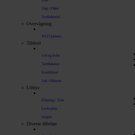
Kløe
Utøj / Flåter
Antibakteriel
Overvågning
Wi-Fi kamera
Tilskud
Led og hofte
Tarmbalance
Kosttilskud
Salt / Sliksten
Udstyr
Klipning / Trim
Læderpleje
Strigler
Diverse tilbehør