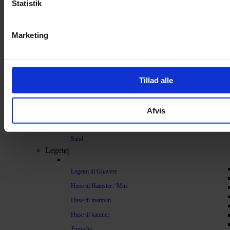
Statistik
Bundlag / Strøelse
Papirstrøelse
Marketing
Hamp
Savsmuld
Bark
Tillad alle
Bommuld
Spelt
Afvis
Træpiller
Vat
Sand
Legetøj
Legetøj til Gnavere
Huse til Hamster / Mus
Huse til marsvin
Huse til kaniner
Tunneler