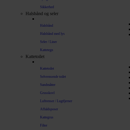
Sikkerhed
Halsbånd og seler
Halsbånd
Halsbånd med lys
Seler / Liner
Kattetegn
Kattetoilet
Kattetoilet
Selvrensende toilet
Sandmåtter
Grusskovl
Luftrenser / Lugtfjerner
Affaldsposer
Kattegrus
Filter