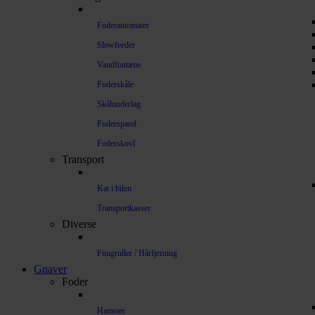
Foderautomater
Slowfeeder
Vandfontæne
Foderskåle
Skålunderlag
Foderspand
Foderskovl
Transport
Kat i bilen
Transportkasser
Diverse
Fnugruller / Hårfjerning
Gnaver
Foder
Hamster