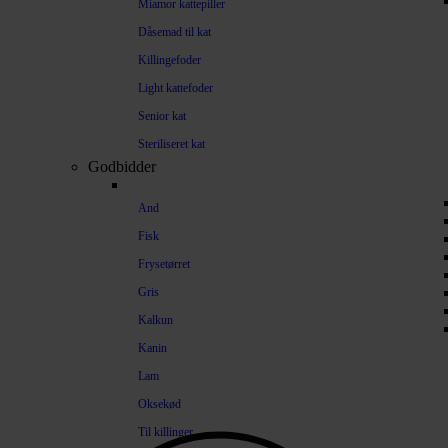
Miamor kattepiller
Dåsemad til kat
Killingefoder
Light kattefoder
Senior kat
Steriliseret kat
Godbidder
And
Fisk
Frysetørret
Gris
Kalkun
Kanin
Lam
Oksekød
Til killinger