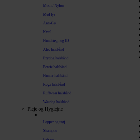
Mesh / Nylon
Med lys
Anti-Gø
Kvæl
Hundetegn og ID
Alac halsbånd
Ezydog halsbånd
Fenriz halsbånd
Hunter halsbånd
Rogz halsbånd
Ruffwear halsbånd
Waudog halsbånd
Pleje og Hygiejne
Lopper og utøj
Shampoo
Balsam