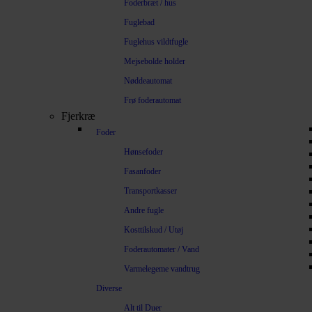
Foderbræt / hus
Fuglebad
Fuglehus vildtfugle
Mejsebolde holder
Nøddeautomat
Frø foderautomat
Fjerkræ
Foder
Hønsefoder
Fasanfoder
Transportkasser
Andre fugle
Kosttilskud / Utøj
Foderautomater / Vand
Varmelegeme vandtrug
Diverse
Alt til Duer