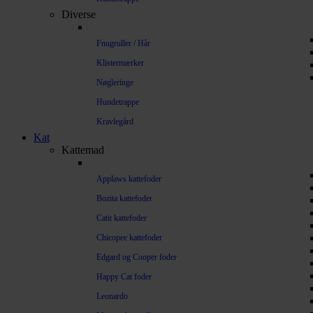
Diverse
Fnugruller / Hår
Klistermærker
Nøgleringe
Hundetrappe
Kravlegård
Kat
Kattemad
Applaws kattefoder
Bozita kattefoder
Catit kattefoder
Chicopee kattefoder
Edgard og Cooper foder
Happy Cat foder
Leonardo