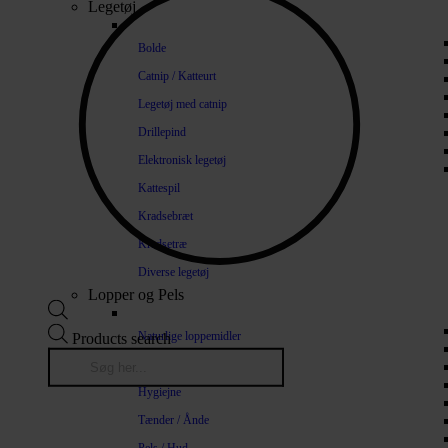
Legetøj
Bolde
Catnip / Katteurt
Legetøj med catnip
Drillepind
Elektronisk legetøj
Kattespil
Kradsebræt
Kradsetræ
Diverse legetøj
Lopper og Pels
Naturlige loppemidler
Products search
Shampoo / Balsam
Hygiejne
Tænder / Ånde