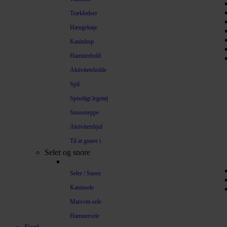
Træklodser
Hængekøje
Kaninhop
Hamsterbold
Aktivitetsbolde
Spil
Spiseligt legetøj
Snusetæppe
Aktivitetshjul
Til at gnave i
Seler og snore
Seler / Snore
Kaninsele
Marsvin-sele
Hamstersele