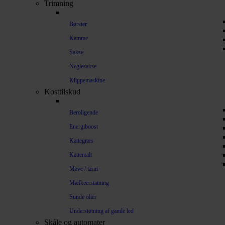
Trimning
Børster
Kamme
Sakse
Neglesakse
Klippemaskine
Kosttilskud
Beroligende
Energiboost
Kattegræs
Kattemalt
Mave / tarm
Mælkeerstatning
Sunde olier
Understøtning af gamle led
Skåle og automater