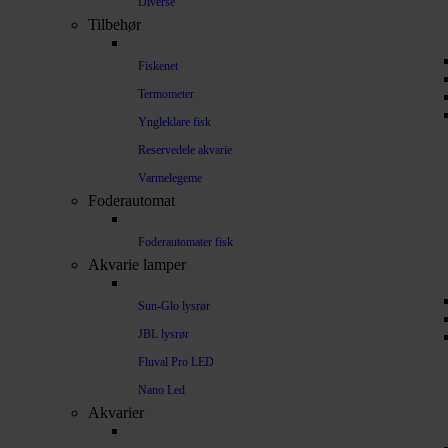
Diverse
Tilbehør
Fiskenet
Termometer
Yngleklare fisk
Reservedele akvarie
Varmelegeme
Foderautomat
Foderautomater fisk
Akvarie lamper
Sun-Glo lysrør
JBL lysrør
Fluval Pro LED
Nano Led
Akvarier