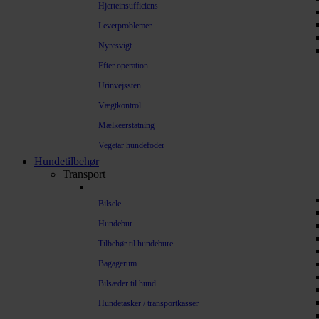
Hjerteinsufficiens
Leverproblemer
Nyresvigt
Efter operation
Urinvejssten
Vægtkontrol
Mælkeerstatning
Vegetar hundefoder
Hundetilbehør
Transport
Bilsele
Hundebur
Tilbehør til hundebure
Bagagerum
Bilsæder til hund
Hundetasker / transportkasser