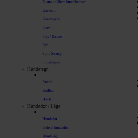
Ekstra holdbare hundebamser
Kastearm
Kastelegetøj
Latex
Plys / Bamser
Reb
Spil / Strategi
Snusetæppe
Hundetegn
Runde
Kødben
Hjerte
Hundedør / Låge
Hundedør
Isoleret hundedør
Hundelåge