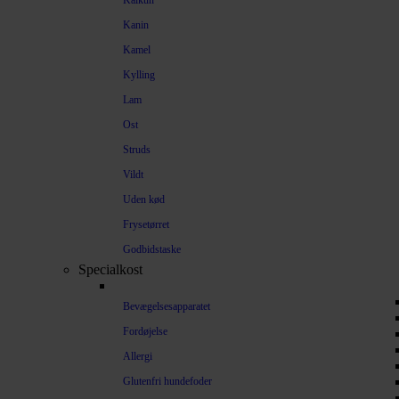
Kalkun
Kanin
Kamel
Kylling
Lam
Ost
Struds
Vildt
Uden kød
Frysetørret
Godbidstaske
Specialkost
Bevægelsesapparatet
Fordøjelse
Allergi
Glutenfri hundefoder