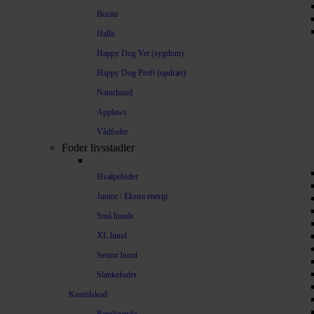
Bozita
Halla
Happy Dog Vet (sygdom)
Happy Dog Profi (opdræt)
Naturhund
Applaws
Vådfoder
Foder livsstadier
Hvalpefoder
Junior / Ekstra energi
Små hunde
XL hund
Senior hund
Slankefoder
Kosttilskud