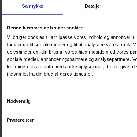
Samtykke
Detaljer
Musebur
Hamsterbur
Denne hjemmeside bruger cookies
Kaninbur
Vi bruger cookies til at tilpasse vores indhold og annoncer, til
Rottebur
funktioner til sociale medier og til at analysere vores trafik. 
Marsvinebur
oplysninger om din brug af vores hjemmeside med vores part
Løbegård
sociale medier, annonceringspartnere og analysepartnere. V
Overdækning løbegård
kombinere disse data med andre oplysninger, du har givet de
Indretning til bure
indsamlet fra din brug af deres tjenester.
Legepladser til bure
Senge til gnavere
Samtykkevalg
Stiger til bure
Nødvendig
Reservedele til bure
Clips til bure
Præferencer
Transportkasse
Strøelse og bundlag