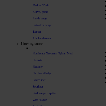
Madras / Pude
Kurve / puder
Runde senge
Firkantede senge
Tæpper
Alle hundesenge
Liner og snore
Hundesnor Neopren / Nylon / Mesh
Elastiske
Flexliner
Flexliner tilbehør
Læder liner
Sporliner
Støddæmper / splitter
Wire / Kæde