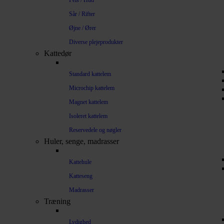
Pels / Hud
Sår / Rifter
Øjne / Ører
Diverse plejeprodukter
Kattedør
Standard kattelem
Microchip kattelem
Magnet kattelem
Isoleret kattelem
Reservedele og nøgler
Huler, senge, madrasser
Kattehule
Katteseng
Madrasser
Træning
Lydighed