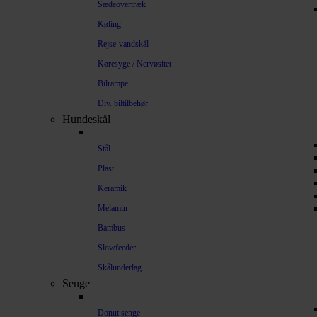
Sædeovertræk
Køling
Rejse-vandskål
Køresyge / Nervøsitet
Bilrampe
Div. biltilbehør
Hundeskål
Stål
Plast
Keramik
Melamin
Bambus
Slowfeeder
Skålunderlag
Senge
Donut senge