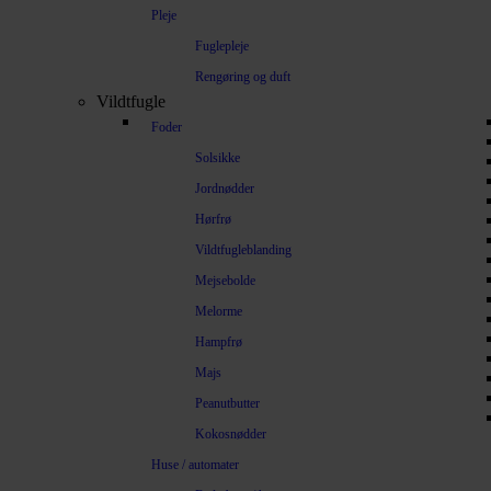
Pleje
Fuglepleje
Rengøring og duft
Vildtfugle
Foder
Solsikke
Jordnødder
Hørfrø
Vildtfugleblanding
Mejsebolde
Melorme
Hampfrø
Majs
Peanutbutter
Kokosnødder
Huse / automater