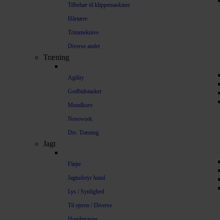
Tilbehør til klippemaskiner
Hårtørre
Trimmeknive
Diverse andet
Træning
Agility
Godbidstasker
Mundkurv
Nosework
Div. Træning
Jagt
Fløjte
Jagtudstyr hund
Lys / Synlighed
Til ejeren / Diverse
Hundetrappe