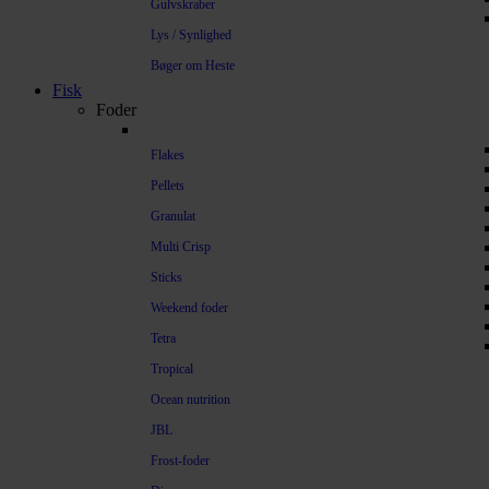
Gulvskraber
Lys / Synlighed
Bøger om Heste
Fisk
Foder
Flakes
Pellets
Granulat
Multi Crisp
Sticks
Weekend foder
Tetra
Tropical
Ocean nutrition
JBL
Frost-foder