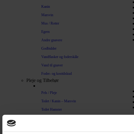
Kanin
Marsvin
Mus / Rotter
Egern
Andre gnavere
Godbidder
Vandflasker og foderskåle
Vand til gnaver
Foder- og kosttilskud
Pleje og Tilbehør
Pels / Pleje
Toilet / Kanin – Marsvin
Toilet Hamster
Børste / Kam
Shampoo
Bure