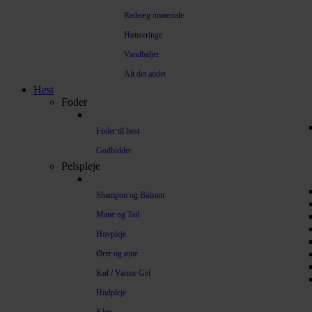
Redeæg /materiale
Hønseringe
Vandbaljer
Alt det andet
Hest
Foder
Foder til hest
Godbidder
Pelspleje
Shampoo og Balsam
Mane og Tail
Hovpleje
Ører og øjne
Køl / Varme Gel
Hudpleje