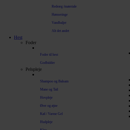
Redeæg /materiale
Hønseringe
Vandbaljer
Alt det andet
Hest
Foder
Foder til hest
Godbidder
Pelspleje
Shampoo og Balsam
Mane og Tail
Hovpleje
Ører og øjne
Køl / Varme Gel
Hudpleje