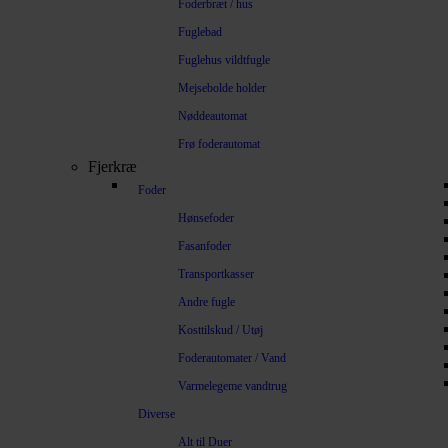
Foderbræt / hus
Fuglebad
Fuglehus vildtfugle
Mejsebolde holder
Nøddeautomat
Frø foderautomat
Fjerkræ
Foder
Hønsefoder
Fasanfoder
Transportkasser
Andre fugle
Kosttilskud / Utøj
Foderautomater / Vand
Varmelegeme vandtrug
Diverse
Alt til Duer