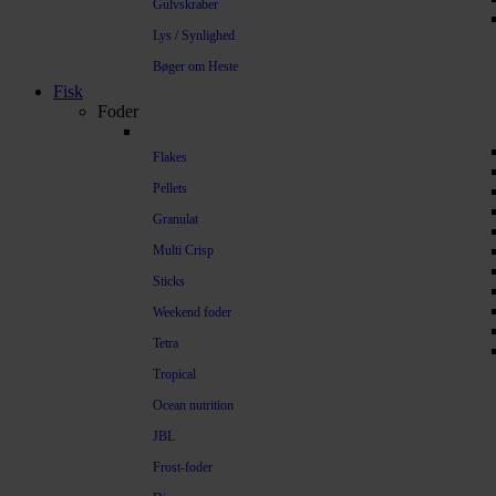
Gulvskraber
Lys / Synlighed
Bøger om Heste
Fisk
Foder
Flakes
Pellets
Granulat
Multi Crisp
Sticks
Weekend foder
Tetra
Tropical
Ocean nutrition
JBL
Frost-foder