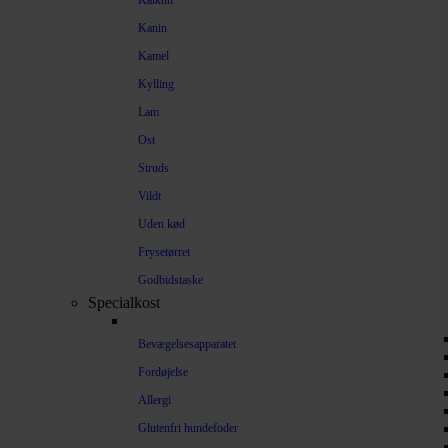
Kalkun
Kanin
Kamel
Kylling
Lam
Ost
Struds
Vildt
Uden kød
Frysetørret
Godbidstaske
Specialkost
Bevægelsesapparatet
Fordøjelse
Allergi
Glutenfri hundefoder