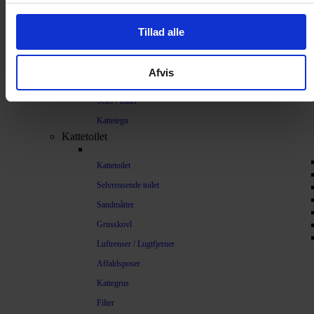
Sikkerhed
Tillad alle
Halsbånd og seler
Halsbånd
Afvis
Halsbånd med lys
Seler / Liner
Kattetegn
Kattetoilet
Kattetoilet
Selvrensende toilet
Sandmåtter
Grusskovl
Luftrenser / Lugtfjerner
Affaldsposer
Kattegrus
Filter