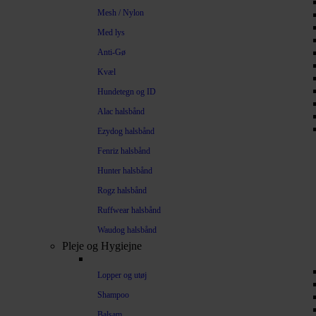
Mesh / Nylon
Med lys
Anti-Gø
Kvæl
Hundetegn og ID
Alac halsbånd
Ezydog halsbånd
Fenriz halsbånd
Hunter halsbånd
Rogz halsbånd
Ruffwear halsbånd
Waudog halsbånd
Pleje og Hygiejne
Lopper og utøj
Shampoo
Balsam