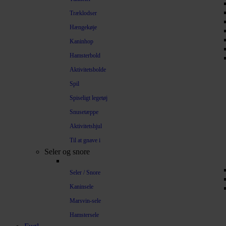
Træklodser
Hængekøje
Kaninhop
Hamsterbold
Aktivitetsbolde
Spil
Spiseligt legetøj
Snusetæppe
Aktivitetshjul
Til at gnave i
Seler og snore
Seler / Snore
Kaninsele
Marsvin-sele
Hamstersele