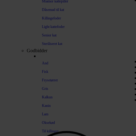
Miamor kattepiller
Dåsemad til kat
Killingefoder
Light kattefoder
Senior kat
Steriliseret kat
Godbidder
And
Fisk
Frysetørret
Gris
Kalkun
Kanin
Lam
Oksekød
Til killinger