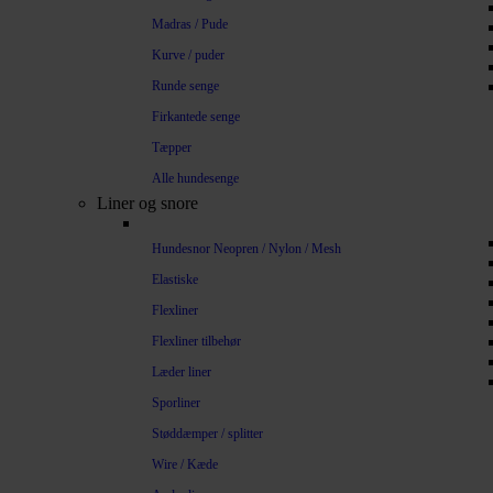
Madras / Pude
Kurve / puder
Runde senge
Firkantede senge
Tæpper
Alle hundesenge
Liner og snore
Hundesnor Neopren / Nylon / Mesh
Elastiske
Flexliner
Flexliner tilbehør
Læder liner
Sporliner
Støddæmper / splitter
Wire / Kæde