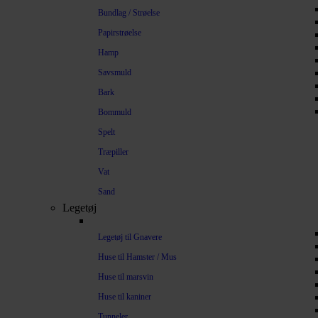
Bundlag / Strøelse
Papirstrøelse
Hamp
Savsmuld
Bark
Bommuld
Spelt
Træpiller
Vat
Sand
Legetøj
Legetøj til Gnavere
Huse til Hamster / Mus
Huse til marsvin
Huse til kaniner
Tunneler