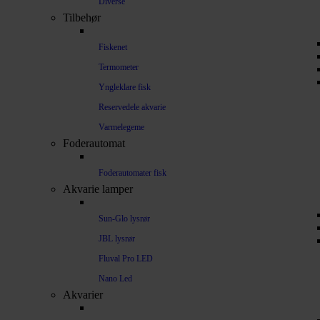
Diverse
Tilbehør
Fiskenet
Termometer
Yngleklare fisk
Reservedele akvarie
Varmelegeme
Foderautomat
Foderautomater fisk
Akvarie lamper
Sun-Glo lysrør
JBL lysrør
Fluval Pro LED
Nano Led
Akvarier