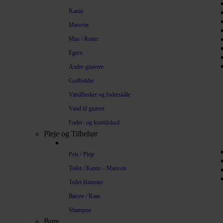
Kanin
Marsvin
Mus / Rotter
Egern
Andre gnavere
Godbidder
Vandflasker og foderskåle
Vand til gnaver
Foder- og kosttilskud
Pleje og Tilbehør
Pels / Pleje
Toilet / Kanin – Marsvin
Toilet Hamster
Børste / Kam
Shampoo
Bure