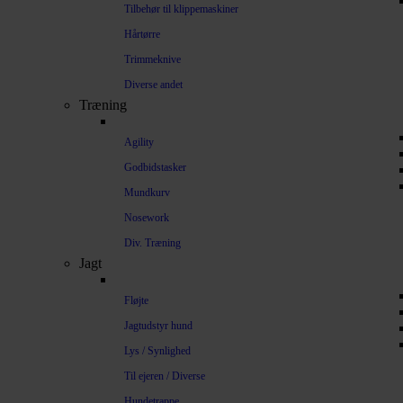
Tilbehør til klippemaskiner
Hårtørre
Trimmeknive
Diverse andet
Træning
Agility
Godbidstasker
Mundkurv
Nosework
Div. Træning
Jagt
Fløjte
Jagtudstyr hund
Lys / Synlighed
Til ejeren / Diverse
Hundetrappe