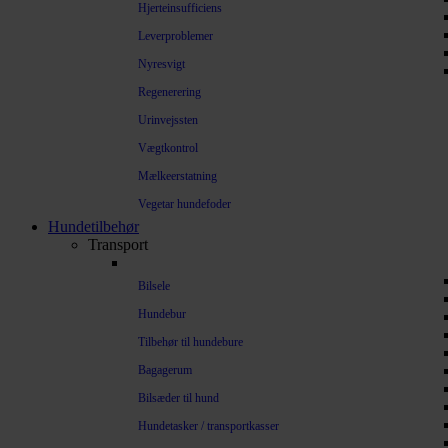
Hjerteinsufficiens
Leverproblemer
Nyresvigt
Regenerering
Urinvejssten
Vægtkontrol
Mælkeerstatning
Vegetar hundefoder
Hundetilbehør
Transport
Bilsele
Hundebur
Tilbehør til hundebure
Bagagerum
Bilsæder til hund
Hundetasker / transportkasser