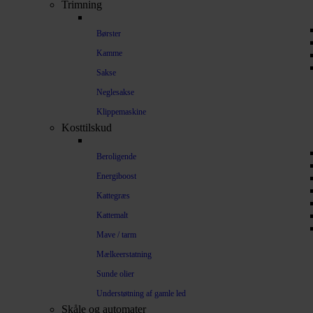
Trimning
Børster
Kamme
Sakse
Neglesakse
Klippemaskine
Kosttilskud
Beroligende
Energiboost
Kattegræs
Kattemalt
Mave / tarm
Mælkeerstatning
Sunde olier
Understøtning af gamle led
Skåle og automater