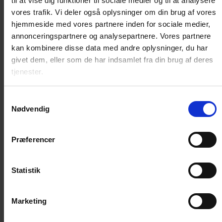
til at vise dig funktioner til sociale medier og til at analysere
Pels / Hud
vores trafik. Vi deler også oplysninger om din brug af vores
Sår / Rifter
hjemmeside med vores partnere inden for sociale medier,
Øjne / Ører
annonceringspartnere og analysepartnere. Vores partnere
Diverse plejeprodukter
kan kombinere disse data med andre oplysninger, du har
Kattedør
givet dem, eller som de har indsamlet fra din brug af deres
tjenester.
Standard kattelem
Microchip kattelem
Samtykkevalg
Magnet kattelem
Nødvendig
Isoleret kattelem
Reservedele og nøgler
Præferencer
Huler, senge, madrasser
Kattehule
Statistik
Katteseng
Madrasser
Træning
Marketing
Lydighed