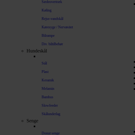
Sædeovertræk
Køling
Rejse-vandskål
Køresyge / Nervøsitet
Bilrampe
Div. biltilbehør
Hundeskål
Stål
Plast
Keramik
Melamin
Bambus
Slowfeeder
Skålunderlag
Senge
Donut senge