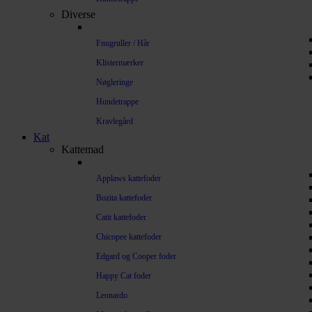
Diverse
Fnugruller / Hår
Klistermærker
Nøgleringe
Hundetrappe
Kravlegård
Kat
Kattemad
Applaws kattefoder
Bozita kattefoder
Catit kattefoder
Chicopee kattefoder
Edgard og Cooper foder
Happy Cat foder
Leonardo