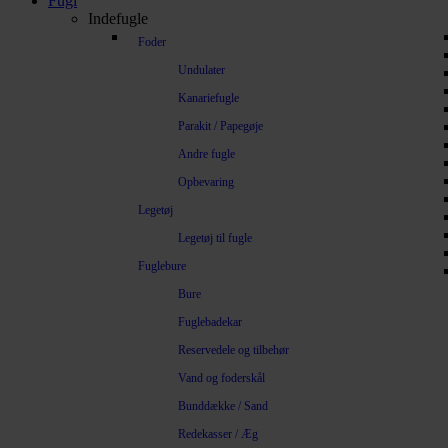
Fugl
Indefugle
Foder
Undulater
Kanariefugle
Parakit / Papegøje
Andre fugle
Opbevaring
Legetøj
Legetøj til fugle
Fuglebure
Bure
Fuglebadekar
Reservedele og tilbehør
Vand og foderskål
Bunddække / Sand
Redekasser / Æg