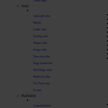
Andre liner
Seler
Anti-træk seler
Bilsele
Læder seler
Ezydog seler
Hunter seler
Kurgo seler
Non-stop seler
Rogz hundeseler
Red Dingo seler
Ruffwear seler
Tre Ponti seler
H-seler
Halsbånd
Læderhalsbånd