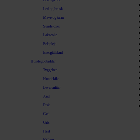
Beroligende
Led og brusk
Mave og tarm
Sunde olier
Lakseolie
Pelspleje
Energitilskud
Hundegodbidder
Tyggeben
Hundekiks
Leversnitter
And
Fisk
Ged
Gris
Hest