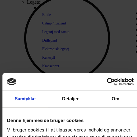
Legetøj
Bolde
Catnip / Katteurt
Legetøj med catnip
Drillepind
Elektronisk legetøj
Kattespil
Kradsebræt
Kradsetræ
Diverse legetøj
Lopper og Pels
Samtykke
Detaljer
Om
Naturlige loppemidler
Products search
Shampoo / Balsam
Denne hjemmeside bruger cookies
Hygiejne
Tænder / Ånde
Vi bruger cookies til at tilpasse vores indhold og annoncer,