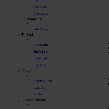
Kløe
Utøj / Flåter
Antibakteriel
Overvågning
Wi-Fi kamera
Tilskud
Led og hofte
Tarmbalance
Kosttilskud
Salt / Sliksten
Udstyr
Klipning / Trim
Læderpleje
Strigler
Diverse tilbehør