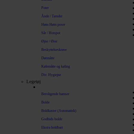
Poter
Ånde / Tænder
Høm Høm poser
Sår / Hotspot
Øjne / Ører
Beskyttelseskrave
Dørmåtte
Kølemåtte og køling
Div. Hygiejne
Legetøj
Beroligende bamser
Bolde
Boldkaster (Automatisk)
Godbids bolde
Ekstra holdbart