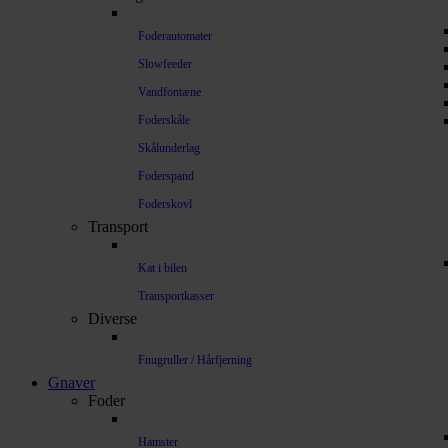
Foderautomater
Slowfeeder
Vandfontæne
Foderskåle
Skålunderlag
Foderspand
Foderskovl
Transport
Kat i bilen
Transportkasser
Diverse
Fnugruller / Hårfjerning
Gnaver
Foder
Hamster