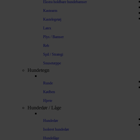
Ekstra holdbare hundebamser
Kastearm
Kastelegetøj
Latex
Plys / Bamser
Reb
Spil / Strategi
Snusetæppe
Hundetegn
Runde
Kødben
Hjerte
Hundedør / Låge
Hundedør
Isoleret hundedør
Hundelåge