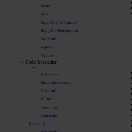
Bozita
Halla
Happy Dog Vet (sygdom)
Happy Dog Profi (opdræt)
Naturhund
Applaws
Vådfoder
Foder livsstadier
Hvalpefoder
Junior / Ekstra energi
Små hunde
XL hund
Senior hund
Slankefoder
Kosttilskud