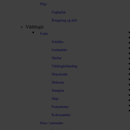
Pleje
Fuglepleje
Rengøring og duft
Vildtfugle
Foder
Solsikke
Jordnødder
Hørfrø
Vildtfugleblanding
Mejsebolde
Melorme
Hampfrø
Majs
Peanutbutter
Kokosnødder
Huse / automater