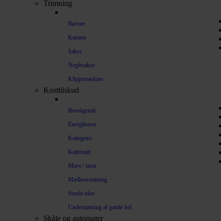
Trimning
Børster
Kamme
Sakse
Neglesakse
Klippemaskine
Kosttilskud
Beroligende
Energiboost
Kattegræs
Kattemalt
Mave / tarm
Mælkeerstatning
Sunde olier
Understøtning af gamle led
Skåle og automater