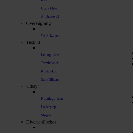
Kløe
Utøj / Flåter
Antibakteriel
Overvågning
Wi-Fi kamera
Tilskud
Led og hofte
Tarmbalance
Kosttilskud
Salt / Sliksten
Udstyr
Klipning / Trim
Læderpleje
Strigler
Diverse tilbehør