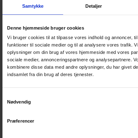
Samtykke
Detaljer
Musebur
Hamsterbur
Denne hjemmeside bruger cookies
Kaninbur
Vi bruger cookies til at tilpasse vores indhold og annoncer, til
Rottebur
funktioner til sociale medier og til at analysere vores trafik. 
Marsvinebur
oplysninger om din brug af vores hjemmeside med vores part
Løbegård
sociale medier, annonceringspartnere og analysepartnere. V
Overdækning løbegård
kombinere disse data med andre oplysninger, du har givet de
Indretning til bure
indsamlet fra din brug af deres tjenester.
Legepladser til bure
Senge til gnavere
Samtykkevalg
Stiger til bure
Nødvendig
Reservedele til bure
Clips til bure
Præferencer
Transportkasse
Strøelse og bundlag