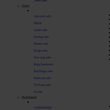
Andre liner
Seler
Anti-træk seler
Bilsele
Læder seler
Ezydog seler
Hunter seler
Kurgo seler
Non-stop seler
Rogz hundeseler
Red Dingo seler
Ruffwear seler
Tre Ponti seler
H-seler
Halsbånd
Læderhalsbånd