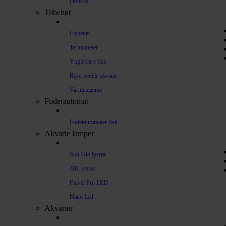
Diverse
Tilbehør
Fiskenet
Termometer
Yngleklare fisk
Reservedele akvarie
Varmelegeme
Foderautomat
Foderautomater fisk
Akvarie lamper
Sun-Glo lysrør
JBL lysrør
Fluval Pro LED
Nano Led
Akvarier