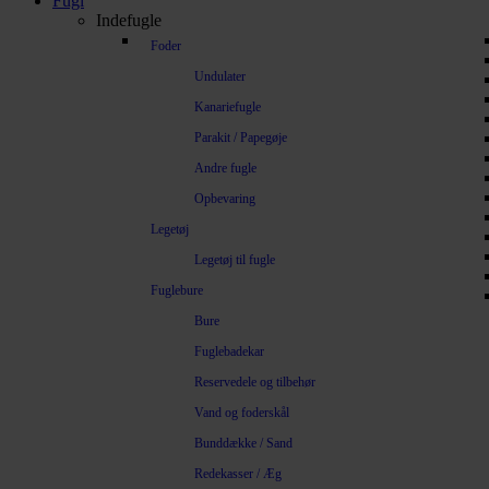
Fugl
Indefugle
Foder
Undulater
Kanariefugle
Parakit / Papegøje
Andre fugle
Opbevaring
Legetøj
Legetøj til fugle
Fuglebure
Bure
Fuglebadekar
Reservedele og tilbehør
Vand og foderskål
Bunddække / Sand
Redekasser / Æg