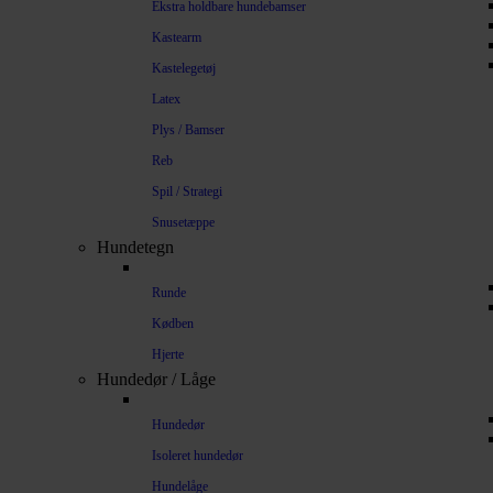
Ekstra holdbare hundebamser
Kastearm
Kastelegetøj
Latex
Plys / Bamser
Reb
Spil / Strategi
Snusetæppe
Hundetegn
Runde
Kødben
Hjerte
Hundedør / Låge
Hundedør
Isoleret hundedør
Hundelåge