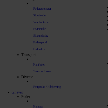
Foderautomater
Slowfeeder
Vandfontæne
Foderskåle
Skålunderlag
Foderspand
Foderskovl
Transport
Kat i bilen
Transportkasser
Diverse
Fnugruller / Hårfjerning
Gnaver
Foder
Hamster