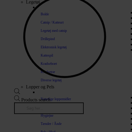
Legetøj
Bolde
Catnip / Katteurt
Legetøj med catnip
Drillepind
Elektronisk legetøj
Kattespil
Kradsebræt
Kradsetræ
Diverse legetøj
Lopper og Pels
Naturlige loppemidler
Products search
Shampoo / Balsam
Hygiejne
Tænder / Ånde