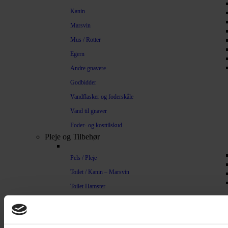
Kanin
Marsvin
Mus / Rotter
Egern
Andre gnavere
Godbidder
Vandflasker og foderskåle
Vand til gnaver
Foder- og kosttilskud
Pleje og Tilbehør
Pels / Pleje
Toilet / Kanin – Marsvin
Toilet Hamster
Børste / Kam
Shampoo
Bure