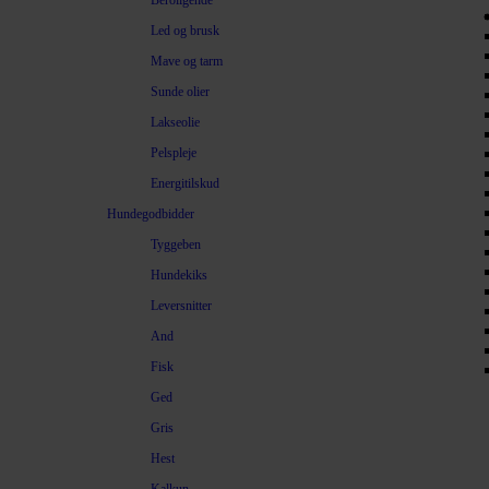
Beroligende
Led og brusk
Mave og tarm
Sunde olier
Lakseolie
Pelspleje
Energitilskud
Hundegodbidder
Tyggeben
Hundekiks
Leversnitter
And
Fisk
Ged
Gris
Hest