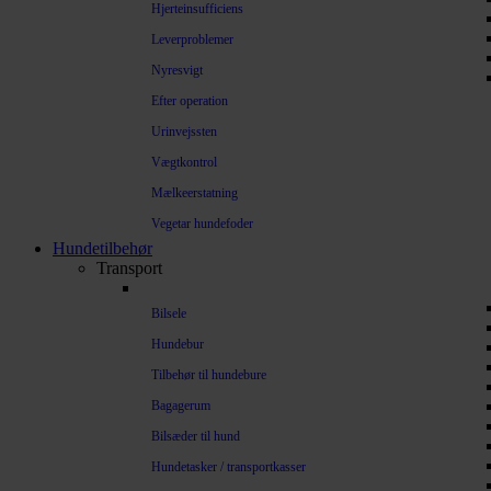
Hjerteinsufficiens
Leverproblemer
Nyresvigt
Efter operation
Urinvejssten
Vægtkontrol
Mælkeerstatning
Vegetar hundefoder
Hundetilbehør
Transport
Bilsele
Hundebur
Tilbehør til hundebure
Bagagerum
Bilsæder til hund
Hundetasker / transportkasser