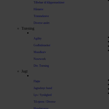
Tilbehør til klippemaskiner
Hårtørre
Trimmeknive
Diverse andet
Træning
Agility
Godbidstasker
Mundkurv
Nosework
Div. Træning
Jagt
Fløjte
Jagtudstyr hund
Lys / Synlighed
Til ejeren / Diverse
Hundetrappe