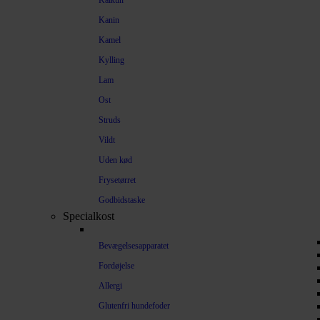
Kalkun
Kanin
Kamel
Kylling
Lam
Ost
Struds
Vildt
Uden kød
Frysetørret
Godbidstaske
Specialkost
Bevægelsesapparatet
Fordøjelse
Allergi
Glutenfri hundefoder