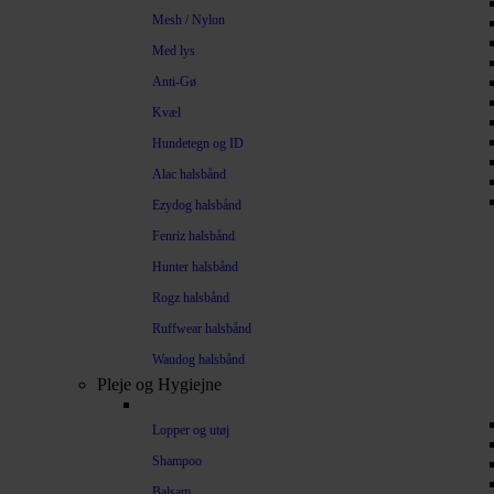
Mesh / Nylon
Med lys
Anti-Gø
Kvæl
Hundetegn og ID
Alac halsbånd
Ezydog halsbånd
Fenriz halsbånd
Hunter halsbånd
Rogz halsbånd
Ruffwear halsbånd
Waudog halsbånd
Pleje og Hygiejne
Lopper og utøj
Shampoo
Balsam