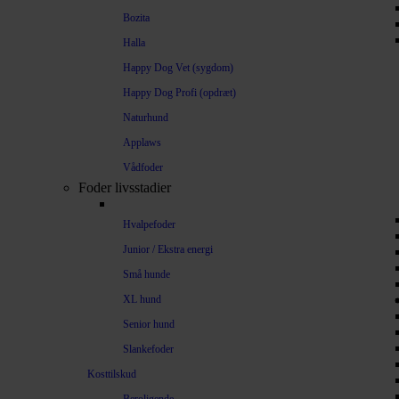
Bozita
Halla
Happy Dog Vet (sygdom)
Happy Dog Profi (opdræt)
Naturhund
Applaws
Vådfoder
Foder livsstadier
Hvalpefoder
Junior / Ekstra energi
Små hunde
XL hund
Senior hund
Slankefoder
Kosttilskud