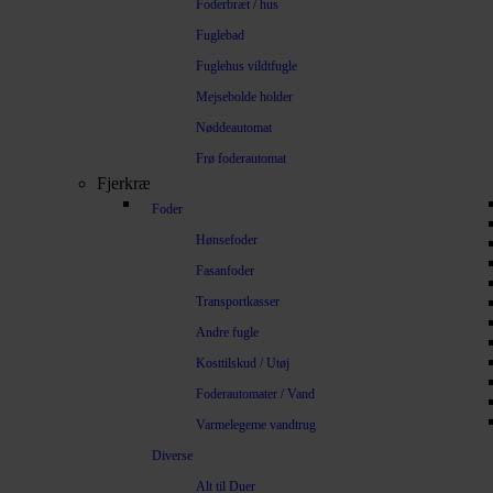
Foderbræt / hus
Fuglebad
Fuglehus vildtfugle
Mejsebolde holder
Nøddeautomat
Frø foderautomat
Fjerkræ
Foder
Hønsefoder
Fasanfoder
Transportkasser
Andre fugle
Kosttilskud / Utøj
Foderautomater / Vand
Varmelegeme vandtrug
Diverse
Alt til Duer