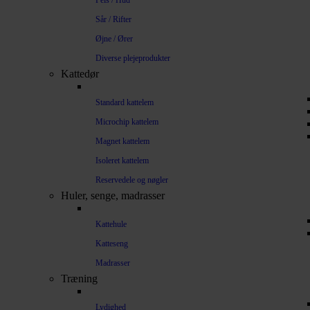
Pels / Hud
Sår / Rifter
Øjne / Ører
Diverse plejeprodukter
Kattedør
Standard kattelem
Microchip kattelem
Magnet kattelem
Isoleret kattelem
Reservedele og nøgler
Huler, senge, madrasser
Kattehule
Katteseng
Madrasser
Træning
Lydighed