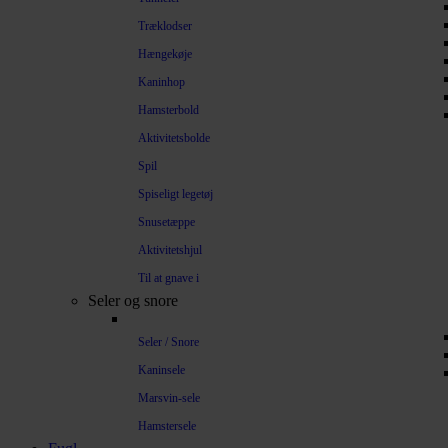
Træklodser
Hængekøje
Kaninhop
Hamsterbold
Aktivitetsbolde
Spil
Spiseligt legetøj
Snusetæppe
Aktivitetshjul
Til at gnave i
Seler og snore
Seler / Snore
Kaninsele
Marsvin-sele
Hamstersele