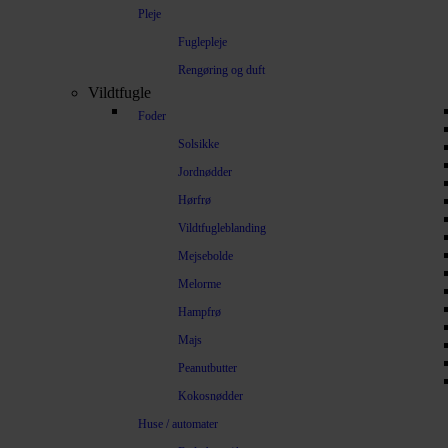
Pleje
Fuglepleje
Rengøring og duft
Vildtfugle
Foder
Solsikke
Jordnødder
Hørfrø
Vildtfugleblanding
Mejsebolde
Melorme
Hampfrø
Majs
Peanutbutter
Kokosnødder
Huse / automater