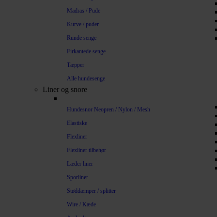
Madras / Pude
Kurve / puder
Runde senge
Firkantede senge
Tæpper
Alle hundesenge
Liner og snore
Hundesnor Neopren / Nylon / Mesh
Elastiske
Flexliner
Flexliner tilbehør
Læder liner
Sporliner
Støddæmper / splitter
Wire / Kæde