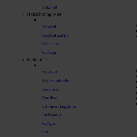
Sikkerhed
Halsbånd og seler
Halsbånd
Halsbånd med lys
Seler / Liner
Kattetegn
Kattetoilet
Kattetoilet
Selvrensende toilet
Sandmåtter
Grusskovl
Luftrenser / Lugtfjerner
Affaldsposer
Kattegrus
Filter