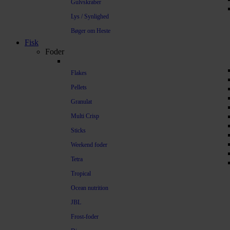
Gulvskraber
Lys / Synlighed
Bøger om Heste
Fisk
Foder
Flakes
Pellets
Granulat
Multi Crisp
Sticks
Weekend foder
Tetra
Tropical
Ocean nutrition
JBL
Frost-foder