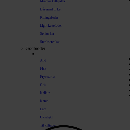
Miamor kattepiller
Dåsemad til kat
Killingefoder
Light kattefoder
Senior kat
Steriliseret kat
Godbidder
And
Fisk
Frysetørret
Gris
Kalkun
Kanin
Lam
Oksekød
Til killinger