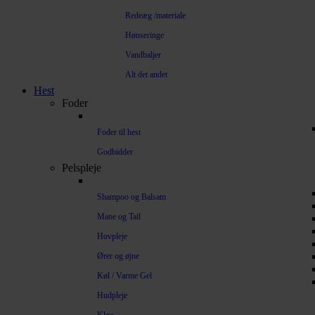
Redeæg /materiale
Hønseringe
Vandbaljer
Alt det andet
Hest
Foder
Foder til hest
Godbidder
Pelspleje
Shampoo og Balsam
Mane og Tail
Hovpleje
Ører og øjne
Køl / Varme Gel
Hudpleje