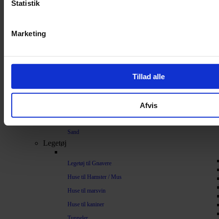
Statistik
Bundlag / Strøelse
Papirstrøelse
Marketing
Hamp
Savsmuld
Bark
Tillad alle
Bommuld
Spelt
Afvis
Træpiller
Vat
Sand
Legetøj
Legetøj til Gnavere
Huse til Hamster / Mus
Huse til marsvin
Huse til kaniner
Tunneler