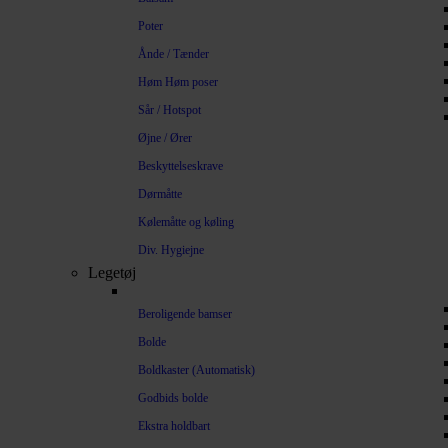
Poter
Ånde / Tænder
Høm Høm poser
Sår / Hotspot
Øjne / Ører
Beskyttelseskrave
Dørmåtte
Kølemåtte og køling
Div. Hygiejne
Legetøj
Beroligende bamser
Bolde
Boldkaster (Automatisk)
Godbids bolde
Ekstra holdbart