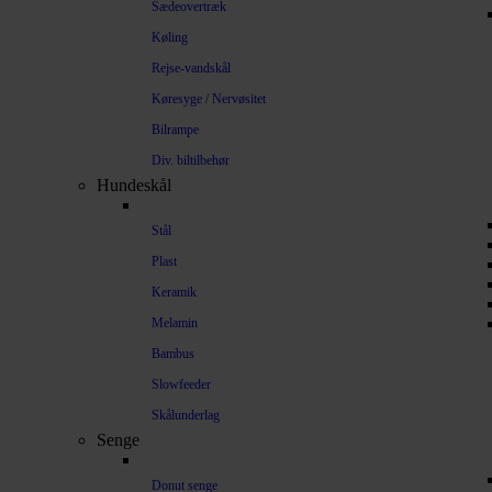
Sædeovertræk
Køling
Rejse-vandskål
Køresyge / Nervøsitet
Bilrampe
Div. biltilbehør
Hundeskål
Stål
Plast
Keramik
Melamin
Bambus
Slowfeeder
Skålunderlag
Senge
Donut senge