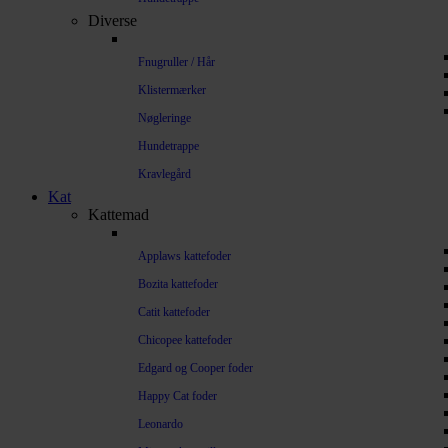
Diverse
Fnugruller / Hår
Klistermærker
Nøgleringe
Hundetrappe
Kravlegård
Kat
Kattemad
Applaws kattefoder
Bozita kattefoder
Catit kattefoder
Chicopee kattefoder
Edgard og Cooper foder
Happy Cat foder
Leonardo