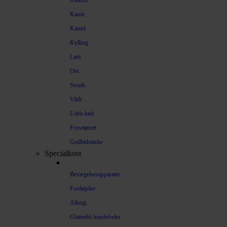
Kalkun
Kanin
Kamel
Kylling
Lam
Ost
Struds
Vildt
Uden kød
Frysetørret
Godbidstaske
Specialkost
Bevægelsesapparatet
Fordøjelse
Allergi
Glutenfri hundefoder