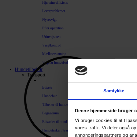
Hjerteinsufficiens
Leverproblemer
Nyresvigt
Efter operation
Urinvejssten
Vægtkontrol
Mælkeerstatning
Vegetar hundefoder
Hundetilbehør
Transport
Bilsele
Samtykke
Hundebur
Tilbehør til hundebure
Denne hjemmeside bruger c
Bagagerum
Vi bruger cookies til at tilpas
Bilsæder til hund
vores trafik. Vi deler også 
Hundetasker / transportkasser
annonceringspartnere og anal