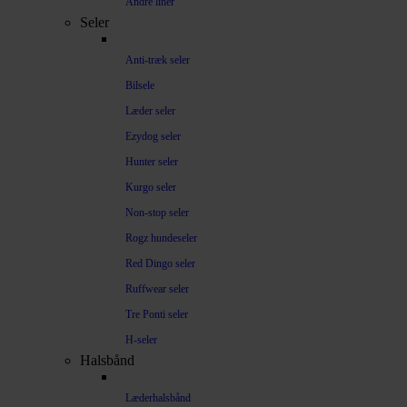
Andre liner
Seler
Anti-træk seler
Bilsele
Læder seler
Ezydog seler
Hunter seler
Kurgo seler
Non-stop seler
Rogz hundeseler
Red Dingo seler
Ruffwear seler
Tre Ponti seler
H-seler
Halsbånd
Læderhalsbånd