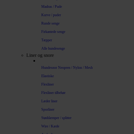
Madras / Pude
Kurve / puder
Runde senge
Firkantede senge
Tæpper
Alle hundesenge
Liner og snore
Hundesnor Neopren / Nylon / Mesh
Elastiske
Flexliner
Flexliner tilbehør
Læder liner
Sporliner
Støddæmper / splitter
Wire / Kæde