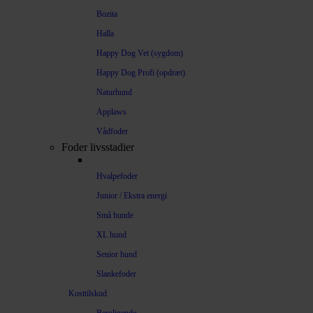
Bozita
Halla
Happy Dog Vet (sygdom)
Happy Dog Profi (opdræt)
Naturhund
Applaws
Vådfoder
Foder livsstadier
Hvalpefoder
Junior / Ekstra energi
Små hunde
XL hund
Senior hund
Slankefoder
Kosttilskud