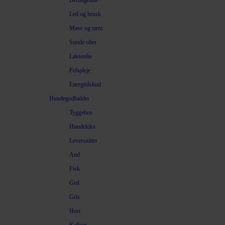
Beroligende
Led og brusk
Mave og tarm
Sunde olier
Lakseolie
Pelspleje
Energitilskud
Hundegodbidder
Tyggeben
Hundekiks
Leversnitter
And
Fisk
Ged
Gris
Hest