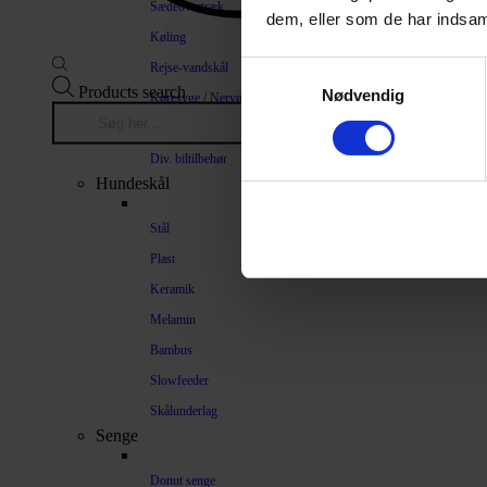
Sædeovertræk
dem, eller som de har indsaml
Køling
Rejse-vandskål
Samtykkevalg
Products search
Nødvendig
Køresyge / Nervøsitet
Bilrampe
Div. biltilbehør
Hundeskål
Stål
Plast
Keramik
Melamin
Bambus
Slowfeeder
Skålunderlag
Senge
Donut senge