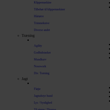
Klippemaskine
Tilbehør til klippemaskiner
Hårtørre
Trimmeknive
Diverse andet
Træning
Agility
Godbidstasker
Mundkurv
Nosework
Div. Træning
Jagt
Fløjte
Jagtudstyr hund
Lys / Synlighed
Til ejeren / Diverse