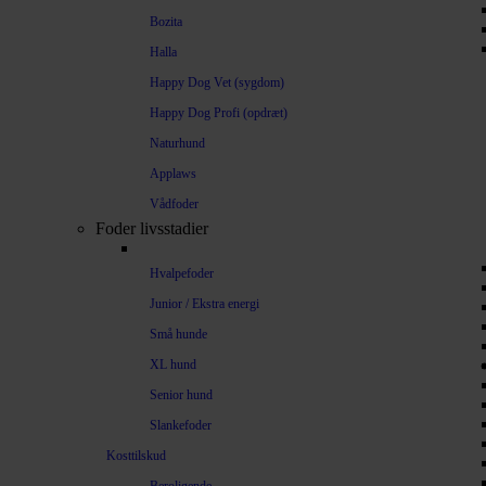
Bozita
Halla
Happy Dog Vet (sygdom)
Happy Dog Profi (opdræt)
Naturhund
Applaws
Vådfoder
Foder livsstadier
Hvalpefoder
Junior / Ekstra energi
Små hunde
XL hund
Senior hund
Slankefoder
Kosttilskud