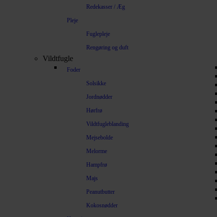
Redekasser / Æg
Pleje
Fuglepleje
Rengøring og duft
Vildtfugle
Foder
Solsikke
Jordnødder
Hørfrø
Vildtfugleblanding
Mejsebolde
Melorme
Hampfrø
Majs
Peanutbutter
Kokosnødder