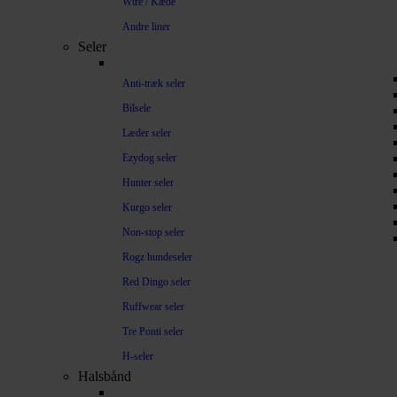
Wire / Kæde
Andre liner
Seler
Anti-træk seler
Bilsele
Læder seler
Ezydog seler
Hunter seler
Kurgo seler
Non-stop seler
Rogz hundeseler
Red Dingo seler
Ruffwear seler
Tre Ponti seler
H-seler
Halsbånd