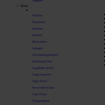
Shampoo
Bure
Musebur
Hamsterbur
Kaninbur
Rottebur
Marsvinebur
Løbegård
Overdækning løbegård
Indretning til bure
Legepladser til bure
Senge til gnavere
Stiger til bure
Reservedele til bure
Clips til bure
Transportkasse