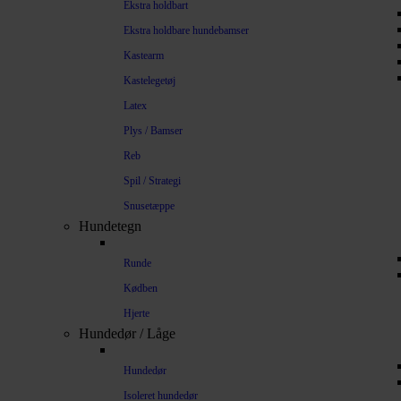
Ekstra holdbart
Ekstra holdbare hundebamser
Kastearm
Kastelegetøj
Latex
Plys / Bamser
Reb
Spil / Strategi
Snusetæppe
Hundetegn
Runde
Kødben
Hjerte
Hundedør / Låge
Hundedør
Isoleret hundedør