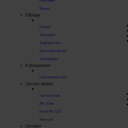
Frost-foder
Diverse
Tilbehør
Fiskenet
Termometer
Yngleklare fisk
Reservedele akvarie
Varmelegeme
Foderautomat
Foderautomater fisk
Akvarie lamper
Sun-Glo lysrør
JBL lysrør
Fluval Pro LED
Nano Led
Akvarier