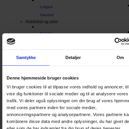
Lydighed
Sikkerhed
Halsbånd og seler
Halsbånd
Halsbånd med lys
Seler / Liner
Samtykke
Detaljer
Om
Kattetegn
Kattetoilet
Kattetoilet
Denne hjemmeside bruger cookies
Selvrensende toilet
Vi bruger cookies til at tilpasse vores indhold og annoncer, til
Sandmåtter
vise dig funktioner til sociale medier og til at analysere vores
trafik. Vi deler også oplysninger om din brug af vores hjemm
Grusskovl
med vores partnere inden for sociale medier,
Luftrenser / Lugtfjerner
annonceringspartnere og analysepartnere. Vores partnere k
Affaldsposer
kombinere disse data med andre oplysninger, du har givet d
Kattegrus
eller som de har indsamlet fra din brug af deres tjenester.