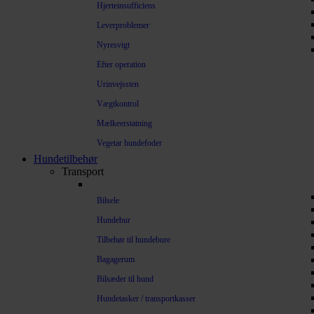
Hjerteinsufficiens
Leverproblemer
Nyresvigt
Efter operation
Urinvejssten
Vægtkontrol
Mælkeerstatning
Vegetar hundefoder
Hundetilbehør
Transport
Bilsele
Hundebur
Tilbehør til hundebure
Bagagerum
Bilsæder til hund
Hundetasker / transportkasser