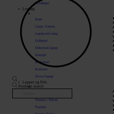
Til killinger
Legetøj
Bolde
Catnip / Katteurt
Legetøj med catnip
Drillepind
Elektronisk legetøj
Kattespil
Kradsebræt
Kradsetræ
Diverse legetøj
Lopper og Pels
Products search
Naturlige loppemidler
Shampoo / Balsam
Hygiejne