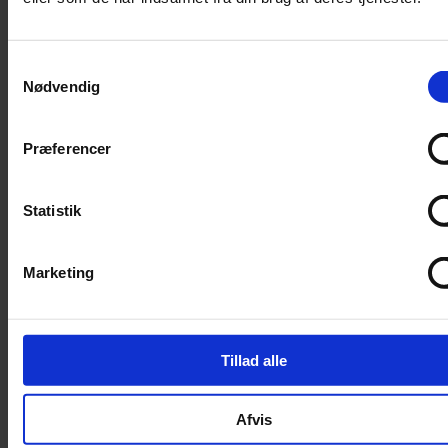
Filter
Trimning
Samtykkevalg
Børster
Nødvendig
Kamme
Sakse
Præferencer
Neglesakse
Klippemaskine
Statistik
Kosttilskud
Beroligende
Marketing
Energiboost
Kattegræs
Kattemalt
Tillad alle
Mave / tarm
Mælkeerstatning
Afvis
Sunde olier