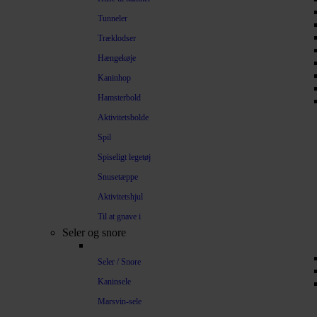
Tunneler
Træklodser
Hængekøje
Kaninhop
Hamsterbold
Aktivitetsbolde
Spil
Spiseligt legetøj
Snusetæppe
Aktivitetshjul
Til at gnave i
Seler og snore
Seler / Snore
Kaninsele
Marsvin-sele