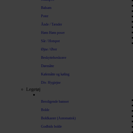
Balsam
Poter
Ånde / Tænder
Høm Høm poser
Sår / Hotspot
Øjne / Ører
Beskyttelseskrave
Dørmåtte
Kølemåtte og køling
Div. Hygiejne
Legetøj
Beroligende bamser
Bolde
Boldkaster (Automatisk)
Godbids bolde