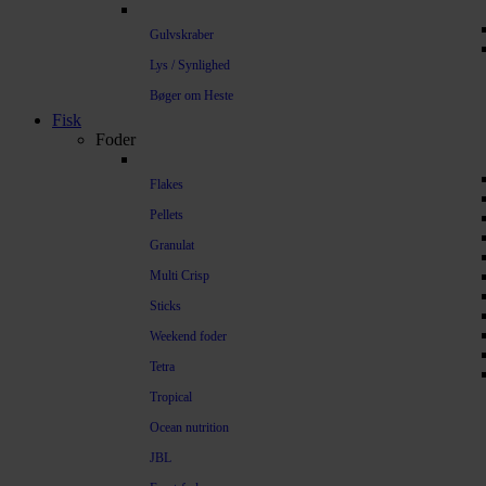
Gulvskraber
Lys / Synlighed
Bøger om Heste
Fisk
Foder
Flakes
Pellets
Granulat
Multi Crisp
Sticks
Weekend foder
Tetra
Tropical
Ocean nutrition
JBL