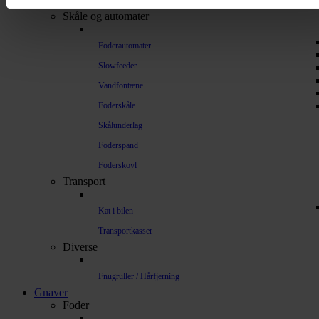
Understøtning af gamle led
Skåle og automater
Foderautomater
Slowfeeder
Vandfontæne
Foderskåle
Skålunderlag
Foderspand
Foderskovl
Transport
Kat i bilen
Transportkasser
Diverse
Fnugruller / Hårfjerning
Gnaver
Foder