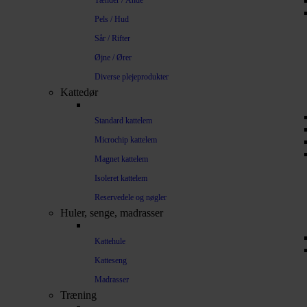
Tænder / Ånde
Pels / Hud
Sår / Rifter
Øjne / Ører
Diverse plejeprodukter
Kattedør
Standard kattelem
Microchip kattelem
Magnet kattelem
Isoleret kattelem
Reservedele og nøgler
Huler, senge, madrasser
Kattehule
Katteseng
Madrasser
Træning