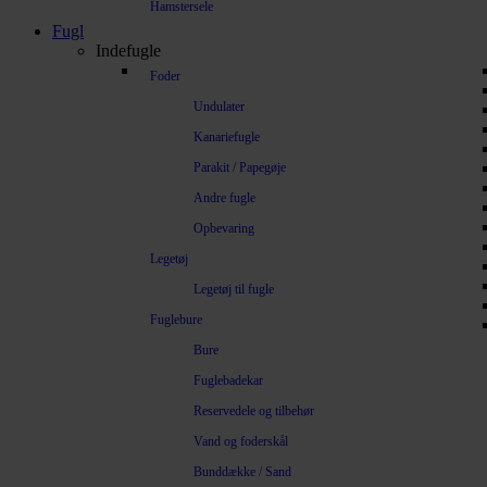
Hamstersele
Fugl
Indefugle
Foder
Undulater
Kanariefugle
Parakit / Papegøje
Andre fugle
Opbevaring
Legetøj
Legetøj til fugle
Fuglebure
Bure
Fuglebadekar
Reservedele og tilbehør
Vand og foderskål
Bunddække / Sand