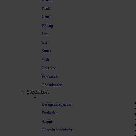
Kalkun
Kanin
Kamel
Kylling
Lam
Ost
Struds
Vildt
Uden kød
Frysetørret
Godbidstaske
Specialkost
Bevægelsesapparatet
Fordøjelse
Allergi
Glutenfri hundefoder