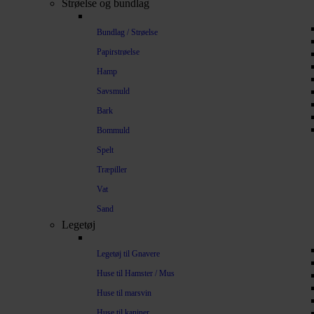
Strøelse og bundlag
Bundlag / Strøelse
Papirstrøelse
Hamp
Savsmuld
Bark
Bommuld
Spelt
Træpiller
Vat
Sand
Legetøj
Legetøj til Gnavere
Huse til Hamster / Mus
Huse til marsvin
Huse til kaniner