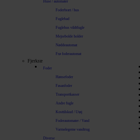
Huse / automater
Foderbræt / hus
Fuglebad
Fuglehus vildtfugle
Mejsebolde holder
Nøddeautomat
Frø foderautomat
Fjerkræ
Foder
Hønsefoder
Fasanfoder
Transportkasser
Andre fugle
Kosttilskud / Utøj
Foderautomater / Vand
Varmelegeme vandtrug
Diverse