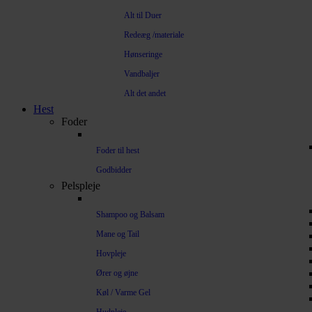
Alt til Duer
Redeæg /materiale
Hønseringe
Vandbaljer
Alt det andet
Hest
Foder
Foder til hest
Godbidder
Pelspleje
Shampoo og Balsam
Mane og Tail
Hovpleje
Ører og øjne
Køl / Varme Gel