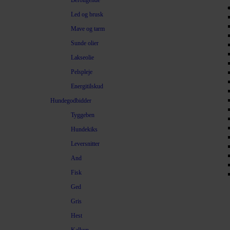
Beroligende
Led og brusk
Mave og tarm
Sunde olier
Lakseolie
Pelspleje
Energitilskud
Hundegodbidder
Tyggeben
Hundekiks
Leversnitter
And
Fisk
Ged
Gris
Hest