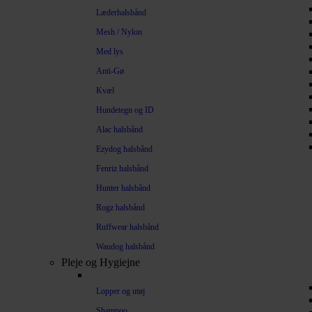
Læderhalsbånd
Mesh / Nylon
Med lys
Anti-Gø
Kvæl
Hundetegn og ID
Alac halsbånd
Ezydog halsbånd
Fenriz halsbånd
Hunter halsbånd
Rogz halsbånd
Ruffwear halsbånd
Waudog halsbånd
Pleje og Hygiejne
Lopper og utøj
Shampoo