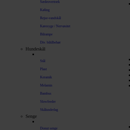
Sædeovertræk
Køling
Rejse-vandskål
Køresyge / Nervøsitet
Bilrampe
Div. biltilbehør
Hundeskål
Stål
Plast
Keramik
Melamin
Bambus
Slowfeeder
Skålunderlag
Senge
Donut senge