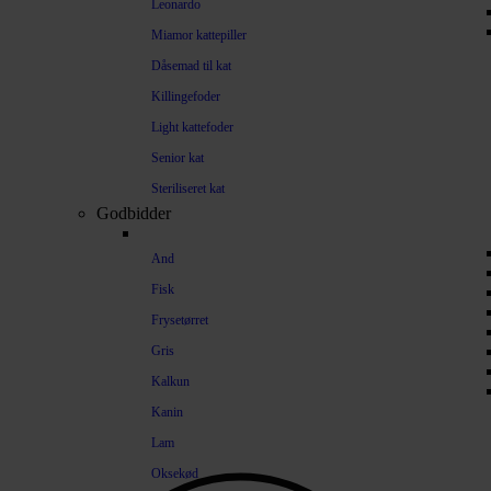
Leonardo
Miamor kattepiller
Dåsemad til kat
Killingefoder
Light kattefoder
Senior kat
Steriliseret kat
Godbidder
And
Fisk
Frysetørret
Gris
Kalkun
Kanin
Lam
Oksekød