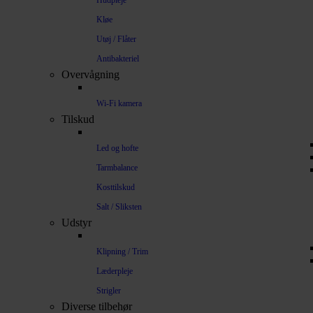
Hudpleje
Kløe
Utøj / Flåter
Antibakteriel
Overvågning
Wi-Fi kamera
Tilskud
Led og hofte
Tarmbalance
Kosttilskud
Salt / Sliksten
Udstyr
Klipning / Trim
Læderpleje
Strigler
Diverse tilbehør