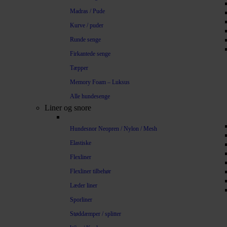
Madras / Pude
Kurve / puder
Runde senge
Firkantede senge
Tæpper
Memory Foam – Luksus
Alle hundesenge
Liner og snore
Hundesnor Neopren / Nylon / Mesh
Elastiske
Flexliner
Flexliner tilbehør
Læder liner
Sporliner
Støddæmper / splitter