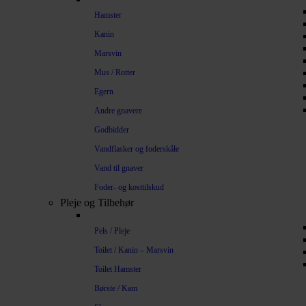
Hamster
Kanin
Marsvin
Mus / Rotter
Egern
Andre gnavere
Godbidder
Vandflasker og foderskåle
Vand til gnaver
Foder- og kosttilskud
Pleje og Tilbehør
Pels / Pleje
Toilet / Kanin – Marsvin
Toilet Hamster
Børste / Kam