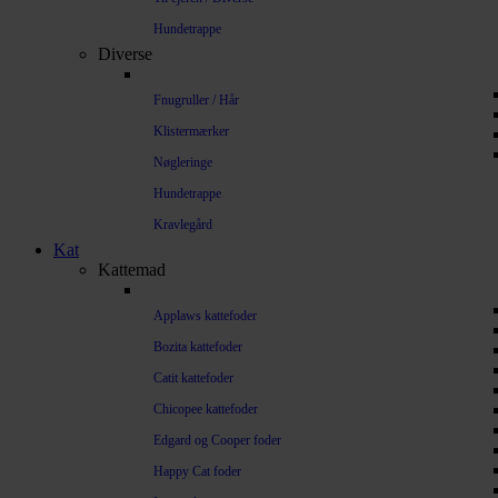
Hundetrappe
Diverse
Fnugruller / Hår
Klistermærker
Nøgleringe
Hundetrappe
Kravlegård
Kat
Kattemad
Applaws kattefoder
Bozita kattefoder
Catit kattefoder
Chicopee kattefoder
Edgard og Cooper foder
Happy Cat foder