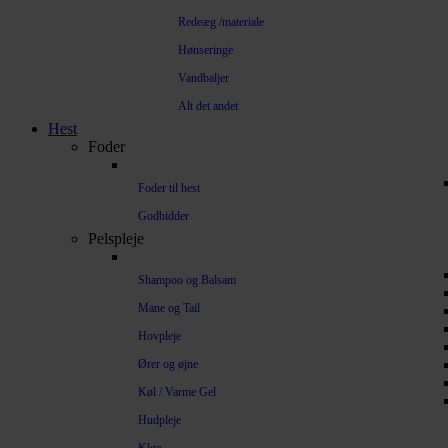
Redeæg /materiale
Hønseringe
Vandbaljer
Alt det andet
Hest
Foder
Foder til hest
Godbidder
Pelspleje
Shampoo og Balsam
Mane og Tail
Hovpleje
Ører og øjne
Køl / Varme Gel
Hudpleje