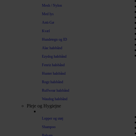
Mesh / Nylon
Med lys
Anti-Gø
Kvæl
Hundetegn og ID
Alac halsbånd
Ezydog halsbånd
Fenriz halsbånd
Hunter halsbånd
Rogz halsbånd
Ruffwear halsbånd
Waudog halsbånd
Pleje og Hygiejne
Lopper og utøj
Shampoo
Balsam