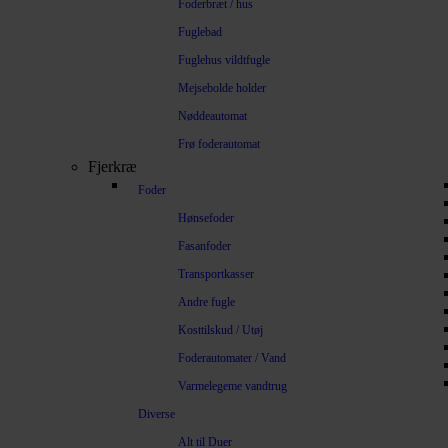
Foderbræt / hus
Fuglebad
Fuglehus vildtfugle
Mejsebolde holder
Nøddeautomat
Frø foderautomat
Fjerkræ
Foder
Hønsefoder
Fasanfoder
Transportkasser
Andre fugle
Kosttilskud / Utøj
Foderautomater / Vand
Varmelegeme vandtrug
Diverse
Alt til Duer