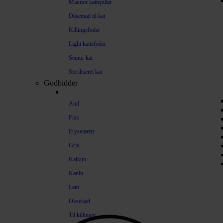
Miamor kattepiller
Dåsemad til kat
Killingefoder
Light kattefoder
Senior kat
Steriliseret kat
Godbidder
And
Fisk
Frysetørret
Gris
Kalkun
Kanin
Lam
Oksekød
Til killinger