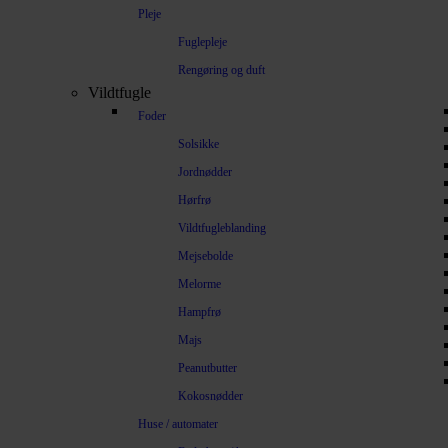
Pleje
Fuglepleje
Rengøring og duft
Vildtfugle
Foder
Solsikke
Jordnødder
Hørfrø
Vildtfugleblanding
Mejsebolde
Melorme
Hampfrø
Majs
Peanutbutter
Kokosnødder
Huse / automater