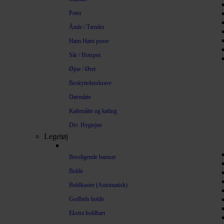
Poter
Ånde / Tænder
Høm Høm poser
Sår / Hotspot
Øjne / Ører
Beskyttelseskrave
Dørmåtte
Kølemåtte og køling
Div. Hygiejne
Legetøj
Beroligende bamser
Bolde
Boldkaster (Automatisk)
Godbids bolde
Ekstra holdbart