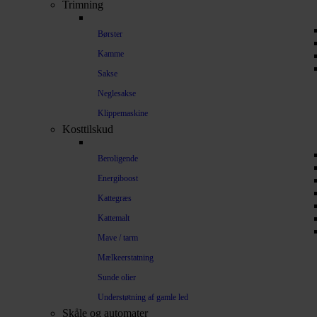
Trimning
Børster
Kamme
Sakse
Neglesakse
Klippemaskine
Kosttilskud
Beroligende
Energiboost
Kattegræs
Kattemalt
Mave / tarm
Mælkeerstatning
Sunde olier
Understøtning af gamle led
Skåle og automater