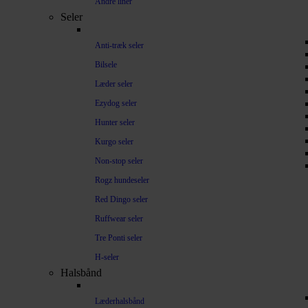
Andre liner
Seler
Anti-træk seler
Bilsele
Læder seler
Ezydog seler
Hunter seler
Kurgo seler
Non-stop seler
Rogz hundeseler
Red Dingo seler
Ruffwear seler
Tre Ponti seler
H-seler
Halsbånd
Læderhalsbånd