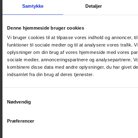
Samtykke
Detaljer
Musebur
Hamsterbur
Denne hjemmeside bruger cookies
Kaninbur
Vi bruger cookies til at tilpasse vores indhold og annoncer, til
Rottebur
funktioner til sociale medier og til at analysere vores trafik. 
Marsvinebur
oplysninger om din brug af vores hjemmeside med vores part
Løbegård
sociale medier, annonceringspartnere og analysepartnere. V
Overdækning løbegård
kombinere disse data med andre oplysninger, du har givet de
Indretning til bure
indsamlet fra din brug af deres tjenester.
Legepladser til bure
Senge til gnavere
Samtykkevalg
Stiger til bure
Nødvendig
Reservedele til bure
Clips til bure
Præferencer
Transportkasse
Strøelse og bundlag