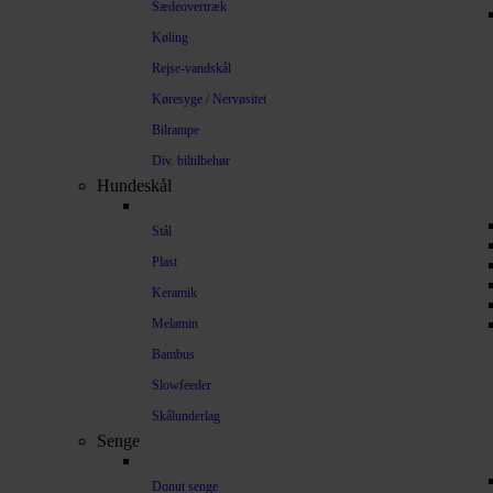
Sædeovertræk
Køling
Rejse-vandskål
Køresyge / Nervøsitet
Bilrampe
Div. biltilbehør
Hundeskål
Stål
Plast
Keramik
Melamin
Bambus
Slowfeeder
Skålunderlag
Senge
Donut senge