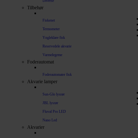
Diverse
Tilbehør
Fiskenet
Termometer
Yngleklare fisk
Reservedele akvarie
Varmelegeme
Foderautomat
Foderautomater fisk
Akvarie lamper
Sun-Glo lysrør
JBL lysrør
Fluval Pro LED
Nano Led
Akvarier