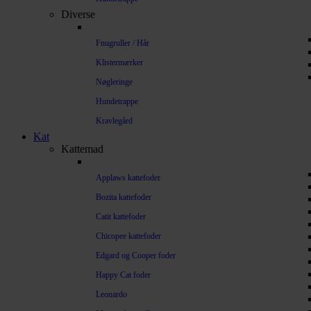
Diverse
Fnugruller / Hår
Klistermærker
Nøgleringe
Hundetrappe
Kravlegård
Kat
Kattemad
Applaws kattefoder
Bozita kattefoder
Catit kattefoder
Chicopee kattefoder
Edgard og Cooper foder
Happy Cat foder
Leonardo