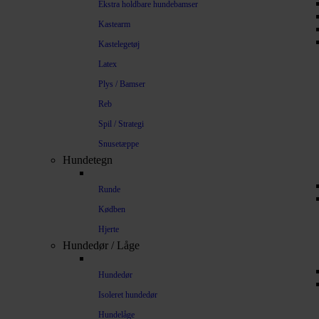
Ekstra holdbare hundebamser
Kastearm
Kastelegetøj
Latex
Plys / Bamser
Reb
Spil / Strategi
Snusetæppe
Hundetegn
Runde
Kødben
Hjerte
Hundedør / Låge
Hundedør
Isoleret hundedør
Hundelåge