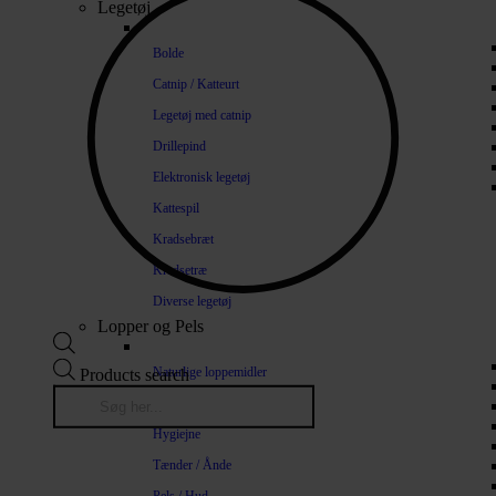
Legetøj
Bolde
Catnip / Katteurt
Legetøj med catnip
Drillepind
Elektronisk legetøj
Kattespil
Kradsebræt
Kradsetræ
Diverse legetøj
Lopper og Pels
Naturlige loppemidler
Products search
Shampoo / Balsam
Hygiejne
Tænder / Ånde