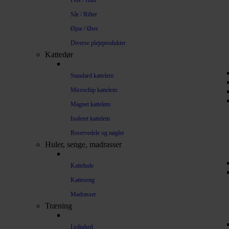
Pels / Hud
Sår / Rifter
Øjne / Ører
Diverse plejeprodukter
Kattedør
Standard kattelem
Microchip kattelem
Magnet kattelem
Isoleret kattelem
Reservedele og nøgler
Huler, senge, madrasser
Kattehule
Katteseng
Madrasser
Træning
Lydighed