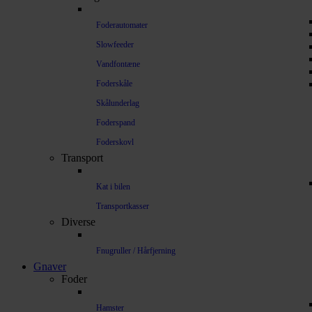
Foderautomater
Slowfeeder
Vandfontæne
Foderskåle
Skålunderlag
Foderspand
Foderskovl
Transport
Kat i bilen
Transportkasser
Diverse
Fnugruller / Hårfjerning
Gnaver
Foder
Hamster