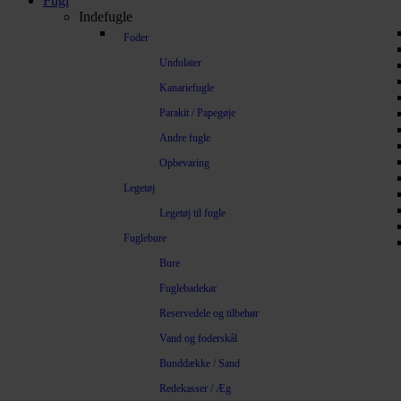
Fugl
Indefugle
Foder
Undulater
Kanariefugle
Parakit / Papegøje
Andre fugle
Opbevaring
Legetøj
Legetøj til fugle
Fuglebure
Bure
Fuglebadekar
Reservedele og tilbehør
Vand og foderskål
Bunddække / Sand
Redekasser / Æg