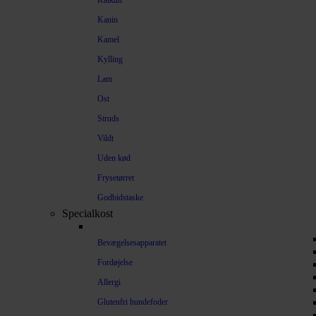
Kalkun
Kanin
Kamel
Kylling
Lam
Ost
Struds
Vildt
Uden kød
Frysetørret
Godbidstaske
Specialkost
Bevægelsesapparatet
Fordøjelse
Allergi
Glutenfri hundefoder