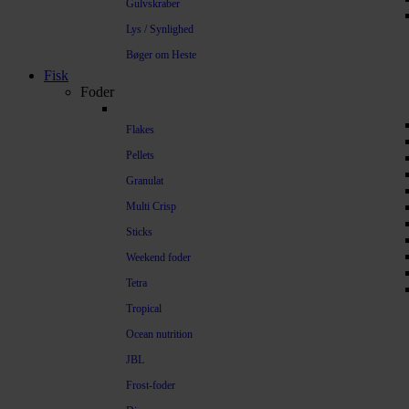
Gulvskraber
Lys / Synlighed
Bøger om Heste
Fisk
Foder
Flakes
Pellets
Granulat
Multi Crisp
Sticks
Weekend foder
Tetra
Tropical
Ocean nutrition
JBL
Frost-foder