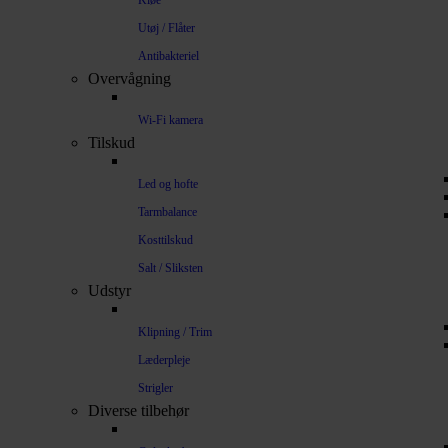
Kløe
Utøj / Flåter
Antibakteriel
Overvågning
Wi-Fi kamera
Tilskud
Led og hofte
Tarmbalance
Kosttilskud
Salt / Sliksten
Udstyr
Klipning / Trim
Læderpleje
Strigler
Diverse tilbehør