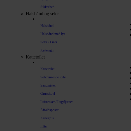
Sikkerhed
Halsbånd og seler
Halsbånd
Halsbånd med lys
Seler / Liner
Kattetegn
Kattetoilet
Kattetoilet
Selvrensende toilet
Sandmåtter
Grusskovl
Luftrenser / Lugtfjerner
Affaldsposer
Kattegrus
Filter