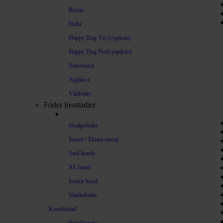
Bozita
Halla
Happy Dog Vet (sygdom)
Happy Dog Profi (opdræt)
Naturhund
Applaws
Vådfoder
Foder livsstadier
Hvalpefoder
Junior / Ekstra energi
Små hunde
XL hund
Senior hund
Slankefoder
Kosttilskud