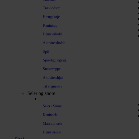
Træklodser
Hængekøje
Kaninhop
Hamsterbold
Aktivitetsbolde
Spil
Spiseligt legetøj
Snusetæppe
Aktivitetshjul
Til at gnave i
Seler og snore
Seler / Snore
Kaninsele
Marsvin-sele
Hamstersele