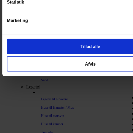
Statistik
Bundlag / Strøelse
Papirstrøelse
Marketing
Hamp
Savsmuld
Bark
Tillad alle
Bommuld
Spelt
Afvis
Træpiller
Vat
Sand
Legetøj
Legetøj til Gnavere
Huse til Hamster / Mus
Huse til marsvin
Huse til kaniner
Tunneler