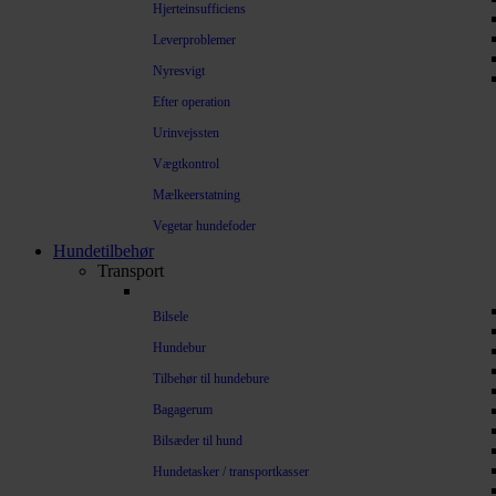
Hjerteinsufficiens
Leverproblemer
Nyresvigt
Efter operation
Urinvejssten
Vægtkontrol
Mælkeerstatning
Vegetar hundefoder
Hundetilbehør
Transport
Bilsele
Hundebur
Tilbehør til hundebure
Bagagerum
Bilsæder til hund
Hundetasker / transportkasser