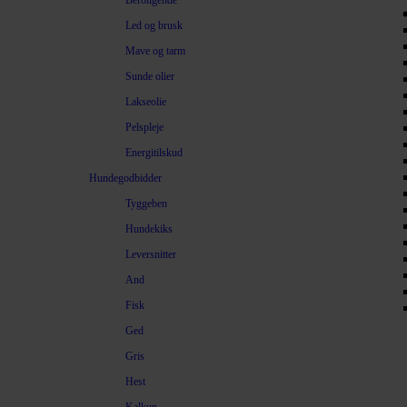
Beroligende
Led og brusk
Mave og tarm
Sunde olier
Lakseolie
Pelspleje
Energitilskud
Hundegodbidder
Tyggeben
Hundekiks
Leversnitter
And
Fisk
Ged
Gris
Hest