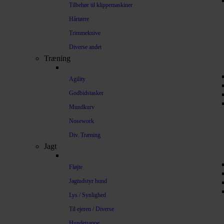
Tilbehør til klippemaskiner
Hårtørre
Trimmeknive
Diverse andet
Træning
Agility
Godbidstasker
Mundkurv
Nosework
Div. Træning
Jagt
Fløjte
Jagtudstyr hund
Lys / Synlighed
Til ejeren / Diverse
Hundetrappe