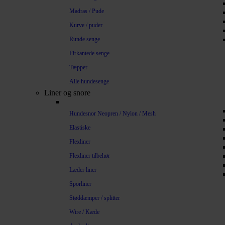
Madras / Pude
Kurve / puder
Runde senge
Firkantede senge
Tæpper
Alle hundesenge
Liner og snore
Hundesnor Neopren / Nylon / Mesh
Elastiske
Flexliner
Flexliner tilbehør
Læder liner
Sporliner
Støddæmper / splitter
Wire / Kæde