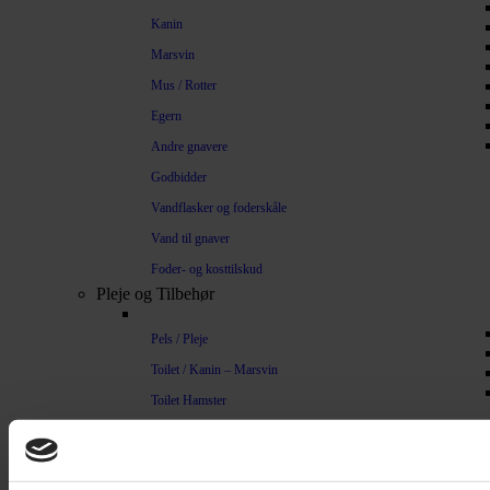
Kanin
Marsvin
Mus / Rotter
Egern
Andre gnavere
Godbidder
Vandflasker og foderskåle
Vand til gnaver
Foder- og kosttilskud
Pleje og Tilbehør
Pels / Pleje
Toilet / Kanin – Marsvin
Toilet Hamster
Børste / Kam
Shampoo
Bure