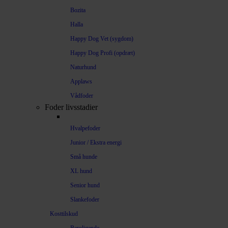
Bozita
Halla
Happy Dog Vet (sygdom)
Happy Dog Profi (opdræt)
Naturhund
Applaws
Vådfoder
Foder livsstadier
Hvalpefoder
Junior / Ekstra energi
Små hunde
XL hund
Senior hund
Slankefoder
Kosttilskud