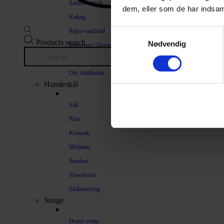
Sædeovertræk
dem, eller som de har indsaml
Køling
Rejse-vandskål
Samtykkevalg
Products search
Nødvendig
Køresyge / Nervøsitet
Bilrampe
Div. biltilbehør
Hundeskål
Stål
Plast
Keramik
Melamin
Bambus
Slowfeeder
Skålunderlag
Senge
Donut senge