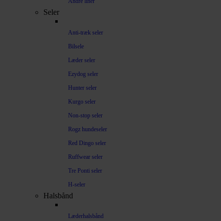
Andre liner
Seler
Anti-træk seler
Bilsele
Læder seler
Ezydog seler
Hunter seler
Kurgo seler
Non-stop seler
Rogz hundeseler
Red Dingo seler
Ruffwear seler
Tre Ponti seler
H-seler
Halsbånd
Læderhalsbånd