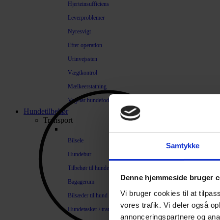
Hjerteinsufficiens
Leverproblemer
Nyresvigt
Efter operation
Urinvejssten
Vægtkontrol
Mælkeerstatning
Vegetar hundefoder
Hundetilbehør
Transport
Bilsele
Samtykke
Hundebur
Tilbehør til hundebure
Denne hjemmeside bruger c
Bagagerum
Vi bruger cookies til at tilpas
Bilsæder til hund
vores trafik. Vi deler også 
Hundetasker / transportkasser
annonceringspartnere og anal