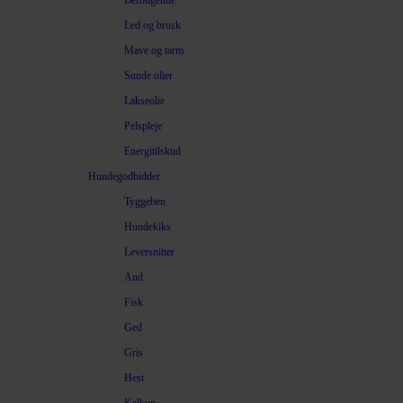
Beroligende
Led og brusk
Mave og tarm
Sunde olier
Lakseolie
Pelspleje
Energitilskud
Hundegodbidder
Tyggeben
Hundekiks
Leversnitter
And
Fisk
Ged
Gris
Hest