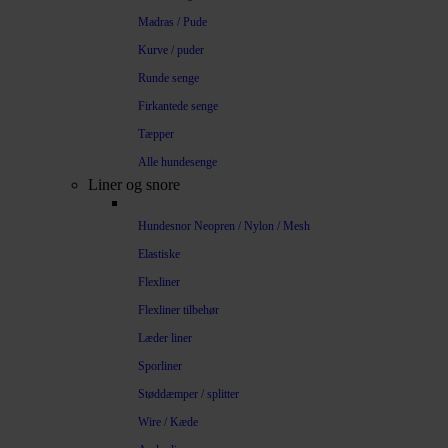
Madras / Pude
Kurve / puder
Runde senge
Firkantede senge
Tæpper
Alle hundesenge
Liner og snore
Hundesnor Neopren / Nylon / Mesh
Elastiske
Flexliner
Flexliner tilbehør
Læder liner
Sporliner
Støddæmper / splitter
Wire / Kæde