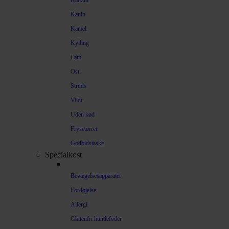
Kalkun
Kanin
Kamel
Kylling
Lam
Ost
Struds
Vildt
Uden kød
Frysetørret
Godbidstaske
Specialkost
Bevægelsesapparatet
Fordøjelse
Allergi
Glutenfri hundefoder