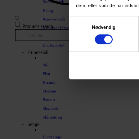
Sædeovertræk
dem, eller som de har indsaml
Køling
Rejse-vandskål
Samtykkevalg
Products search
Nødvendig
Køresyge / Nervøsitet
Bilrampe
Div. biltilbehør
Hundeskål
Stål
Plast
Keramik
Melamin
Bambus
Slowfeeder
Skålunderlag
Senge
Donut senge