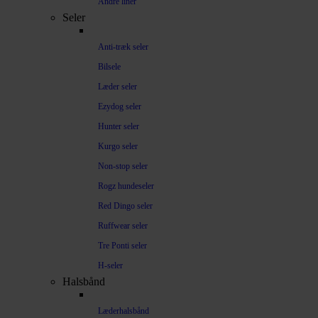
Andre liner
Seler
Anti-træk seler
Bilsele
Læder seler
Ezydog seler
Hunter seler
Kurgo seler
Non-stop seler
Rogz hundeseler
Red Dingo seler
Ruffwear seler
Tre Ponti seler
H-seler
Halsbånd
Læderhalsbånd