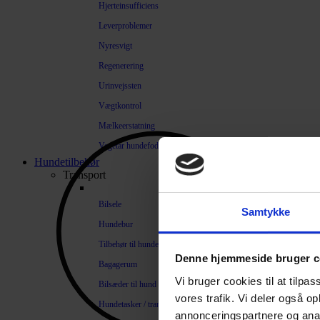
Hjerteinsufficiens
Leverproblemer
Nyresvigt
Regenerering
Urinvejssten
Vægtkontrol
Mælkeerstatning
Vegetar hundefoder
Hundetilbehør
Transport
Bilsele
Samtykke
Hundebur
Tilbehør til hundebure
Denne hjemmeside bruger c
Bagagerum
Vi bruger cookies til at tilpas
Bilsæder til hund
vores trafik. Vi deler også 
Hundetasker / transportkasser
annonceringspartnere og anal