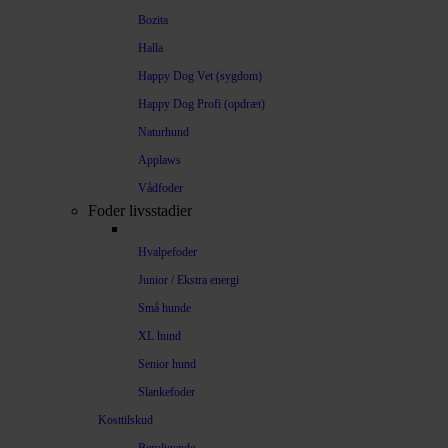
Bozita
Halla
Happy Dog Vet (sygdom)
Happy Dog Profi (opdræt)
Naturhund
Applaws
Vådfoder
Foder livsstadier
Hvalpefoder
Junior / Ekstra energi
Små hunde
XL hund
Senior hund
Slankefoder
Kosttilskud