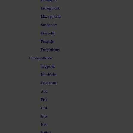
Beroligende
Led og brusk
Mave og tarm
Sunde olier
Lakseolie
Pelspleje
Energitilskud
Hundegodbidder
Tyggeben
Hundekiks
Leversnitter
And
Fisk
Ged
Gris
Hest