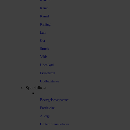
Kalkun
Kanin
Kamel
Kylling
Lam
Ost
Struds
Vildt
Uden kød
Frysetørret
Godbidstaske
Specialkost
Bevægelsesapparatet
Fordøjelse
Allergi
Glutenfri hundefoder