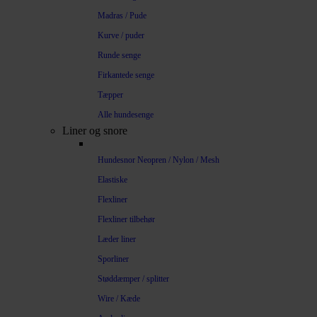
Madras / Pude
Kurve / puder
Runde senge
Firkantede senge
Tæpper
Alle hundesenge
Liner og snore
Hundesnor Neopren / Nylon / Mesh
Elastiske
Flexliner
Flexliner tilbehør
Læder liner
Sporliner
Støddæmper / splitter
Wire / Kæde