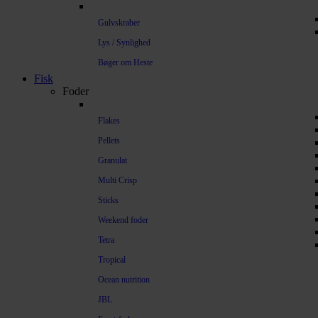
Gulvskraber
Lys / Synlighed
Bøger om Heste
Fisk
Foder
Flakes
Pellets
Granulat
Multi Crisp
Sticks
Weekend foder
Tetra
Tropical
Ocean nutrition
JBL