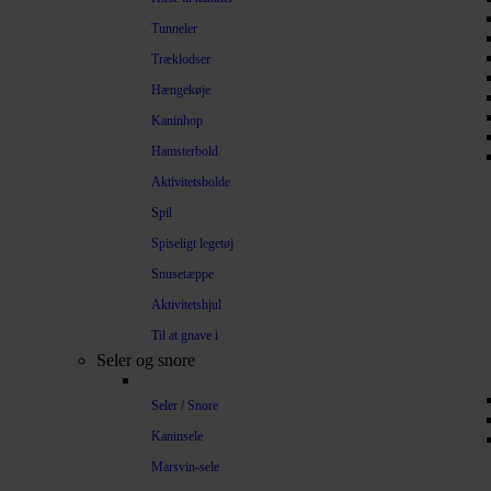
Tunneler
Træklodser
Hængekøje
Kaninhop
Hamsterbold
Aktivitetsbolde
Spil
Spiseligt legetøj
Snusetæppe
Aktivitetshjul
Til at gnave i
Seler og snore
Seler / Snore
Kaninsele
Marsvin-sele