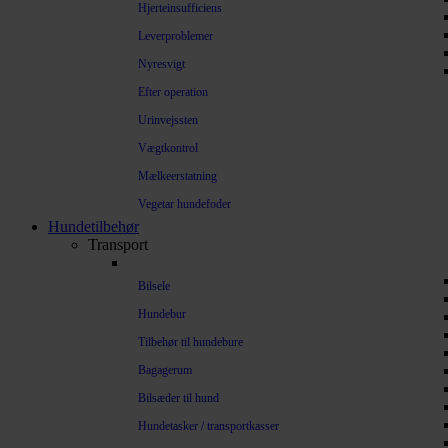
Hjerteinsufficiens
Leverproblemer
Nyresvigt
Efter operation
Urinvejssten
Vægtkontrol
Mælkeerstatning
Vegetar hundefoder
Hundetilbehør
Transport
Bilsele
Hundebur
Tilbehør til hundebure
Bagagerum
Bilsæder til hund
Hundetasker / transportkasser