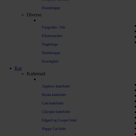
Hundetrappe
Diverse
Fnugruller / Hår
Klistermærker
Nøgleringe
Hundetrappe
Kravlegård
Kat
Kattemad
Applaws kattefoder
Bozita kattefoder
Catit kattefoder
Chicopee kattefoder
Edgard og Cooper foder
Happy Cat foder