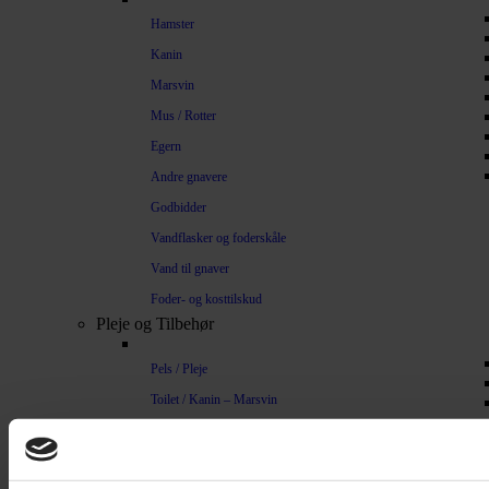
Hamster
Kanin
Marsvin
Mus / Rotter
Egern
Andre gnavere
Godbidder
Vandflasker og foderskåle
Vand til gnaver
Foder- og kosttilskud
Pleje og Tilbehør
Pels / Pleje
Toilet / Kanin – Marsvin
Toilet Hamster
Børste / Kam