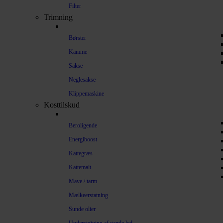
Filter
Trimning
Børster
Kamme
Sakse
Neglesakse
Klippemaskine
Kosttilskud
Beroligende
Energiboost
Kattegræs
Kattemalt
Mave / tarm
Mælkeerstatning
Sunde olier