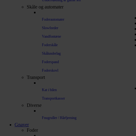
Understøtning af gamle led
Skåle og automater
Foderautomater
Slowfeeder
Vandfontæne
Foderskåle
Skålunderlag
Foderspand
Foderskovl
Transport
Kat i bilen
Transportkasser
Diverse
Fnugruller / Hårfjerning
Gnaver
Foder