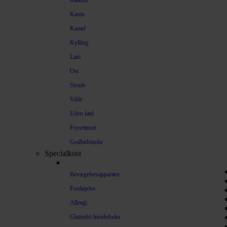
Kalkun
Kanin
Kamel
Kylling
Lam
Ost
Struds
Vildt
Uden kød
Frysetørret
Godbidstaske
Specialkost
Bevægelsesapparatet
Fordøjelse
Allergi
Glutenfri hundefoder