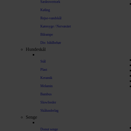
Sædeovertræk
Køling
Rejse-vandskål
Køresyge / Nervøsitet
Bilrampe
Div. biltilbehør
Hundeskål
Stål
Plast
Keramik
Melamin
Bambus
Slowfeeder
Skålunderlag
Senge
Donut senge