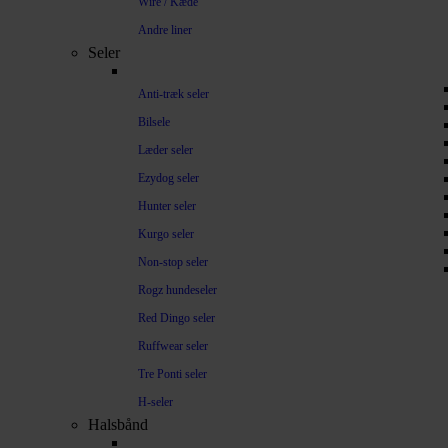
Wire / Kæde
Andre liner
Seler
Anti-træk seler
Bilsele
Læder seler
Ezydog seler
Hunter seler
Kurgo seler
Non-stop seler
Rogz hundeseler
Red Dingo seler
Ruffwear seler
Tre Ponti seler
H-seler
Halsbånd