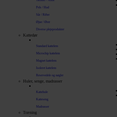
Tænder / Ånde
Pels / Hud
Sår / Rifter
Øjne / Ører
Diverse plejeprodukter
Kattedør
Standard kattelem
Microchip kattelem
Magnet kattelem
Isoleret kattelem
Reservedele og nøgler
Huler, senge, madrasser
Kattehule
Katteseng
Madrasser
Træning