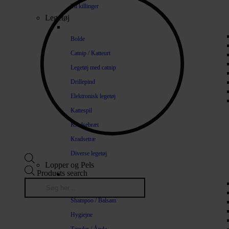
Til killinger
Legetøj
Bolde
Catnip / Katteurt
Legetøj med catnip
Drillepind
Elektronisk legetøj
Kattespil
Kradsebræt
Kradsetræ
Diverse legetøj
Lopper og Pels
Products search
Naturlige loppemidler
Shampoo / Balsam
Hygiejne