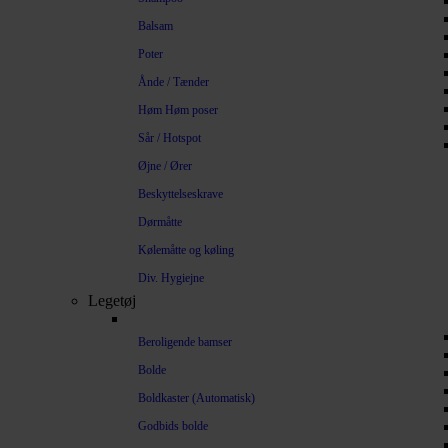
Balsam
Poter
Ånde / Tænder
Høm Høm poser
Sår / Hotspot
Øjne / Ører
Beskyttelseskrave
Dørmåtte
Kølemåtte og køling
Div. Hygiejne
Legetøj
Beroligende bamser
Bolde
Boldkaster (Automatisk)
Godbids bolde