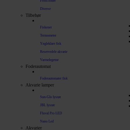
Frost-foder
Diverse
Tilbehør
Fiskenet
Termometer
Yngleklare fisk
Reservedele akvarie
Varmelegeme
Foderautomat
Foderautomater fisk
Akvarie lamper
Sun-Glo lysrør
JBL lysrør
Fluval Pro LED
Nano Led
Akvarier