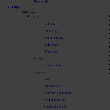
Hamstersele
Fugl
Indefugle
Foder
Undulater
Kanariefugle
Parakit / Papegøje
Andre fugle
Opbevaring
Legetøj
Legetøj til fugle
Fuglebure
Bure
Fuglebadekar
Reservedele og tilbehør
Vand og foderskål
Bunddække / Sand