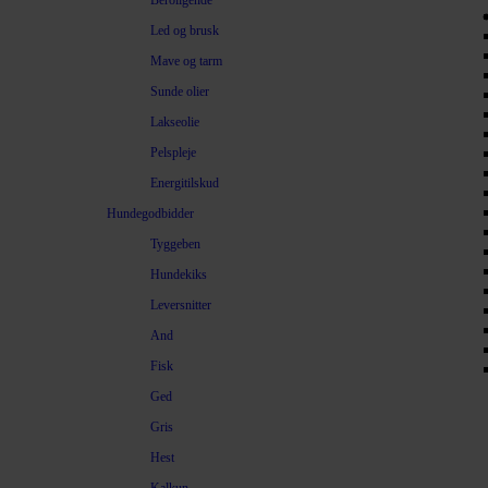
Beroligende
Led og brusk
Mave og tarm
Sunde olier
Lakseolie
Pelspleje
Energitilskud
Hundegodbidder
Tyggeben
Hundekiks
Leversnitter
And
Fisk
Ged
Gris
Hest