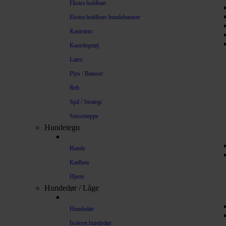
Ekstra holdbart
Ekstra holdbare hundebamser
Kastearm
Kastelegetøj
Latex
Plys / Bamser
Reb
Spil / Strategi
Snusetæppe
Hundetegn
Runde
Kødben
Hjerte
Hundedør / Låge
Hundedør
Isoleret hundedør