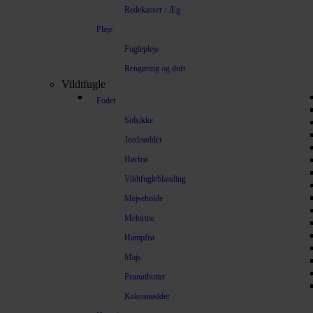
Redekasser / Æg
Pleje
Fuglepleje
Rengøring og duft
Vildtfugle
Foder
Solsikke
Jordnødder
Hørfrø
Vildtfugleblanding
Mejsebolde
Melorme
Hampfrø
Majs
Peanutbutter
Kokosnødder