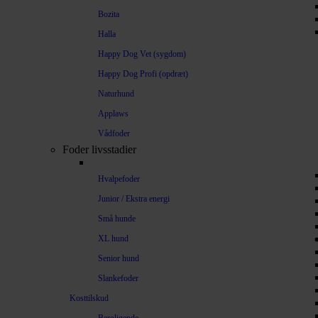
Bozita
Halla
Happy Dog Vet (sygdom)
Happy Dog Profi (opdræt)
Naturhund
Applaws
Vådfoder
Foder livsstadier
Hvalpefoder
Junior / Ekstra energi
Små hunde
XL hund
Senior hund
Slankefoder
Kosttilskud