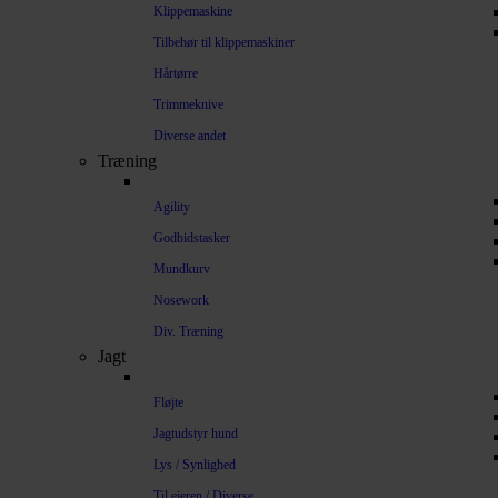
Klippemaskine
Tilbehør til klippemaskiner
Hårtørre
Trimmeknive
Diverse andet
Træning
Agility
Godbidstasker
Mundkurv
Nosework
Div. Træning
Jagt
Fløjte
Jagtudstyr hund
Lys / Synlighed
Til ejeren / Diverse