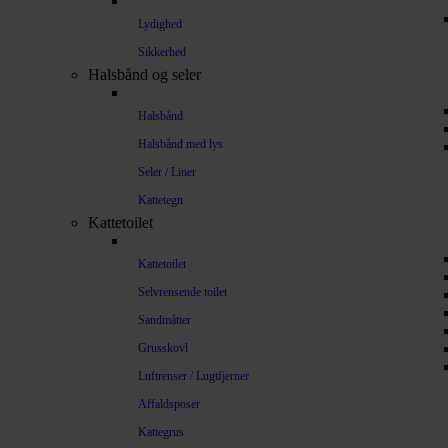
Lydighed
Sikkerhed
Halsbånd og seler
Halsbånd
Halsbånd med lys
Seler / Liner
Kattetegn
Kattetoilet
Kattetoilet
Selvrensende toilet
Sandmåtter
Grusskovl
Luftrenser / Lugtfjerner
Affaldsposer
Kattegrus