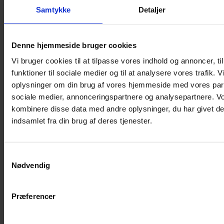
Shampoo
Samtykke
Detaljer
Bure
Musebur
Denne hjemmeside bruger cookies
Hamsterbur
Vi bruger cookies til at tilpasse vores indhold og annoncer, til
Kaninbur
funktioner til sociale medier og til at analysere vores trafik. 
Rottebur
oplysninger om din brug af vores hjemmeside med vores part
Marsvinebur
sociale medier, annonceringspartnere og analysepartnere. V
Løbegård
kombinere disse data med andre oplysninger, du har givet de
Overdækning løbegård
indsamlet fra din brug af deres tjenester.
Indretning til bure
Legepladser til bure
Samtykkevalg
Senge til gnavere
Nødvendig
Stiger til bure
Reservedele til bure
Præferencer
Clips til bure
Transportkasse