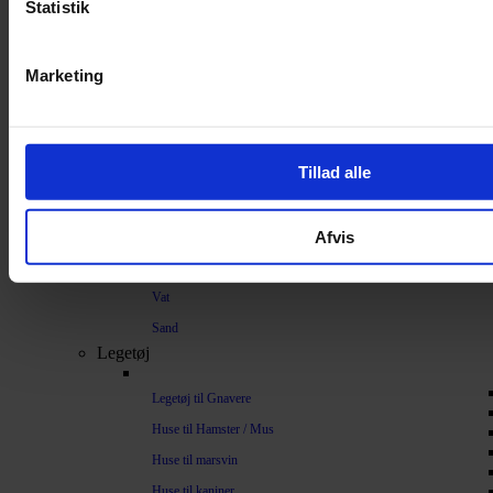
Strøelse og bundlag
Statistik
Bundlag / Strøelse
Marketing
Papirstrøelse
Hamp
Savsmuld
Tillad alle
Bark
Bommuld
Afvis
Spelt
Træpiller
Vat
Sand
Legetøj
Legetøj til Gnavere
Huse til Hamster / Mus
Huse til marsvin
Huse til kaniner