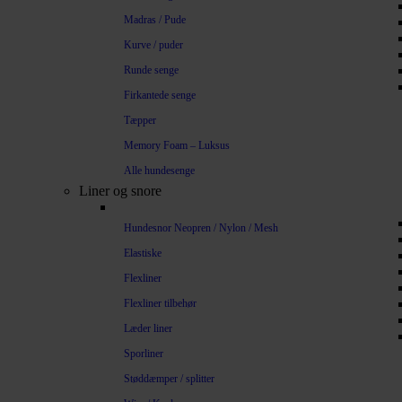
Madras / Pude
Kurve / puder
Runde senge
Firkantede senge
Tæpper
Memory Foam – Luksus
Alle hundesenge
Liner og snore
Hundesnor Neopren / Nylon / Mesh
Elastiske
Flexliner
Flexliner tilbehør
Læder liner
Sporliner
Støddæmper / splitter