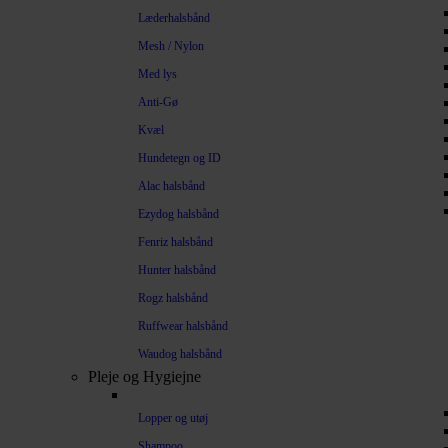
Læderhalsbånd
Mesh / Nylon
Med lys
Anti-Gø
Kvæl
Hundetegn og ID
Alac halsbånd
Ezydog halsbånd
Fenriz halsbånd
Hunter halsbånd
Rogz halsbånd
Ruffwear halsbånd
Waudog halsbånd
Pleje og Hygiejne
Lopper og utøj
Shampoo