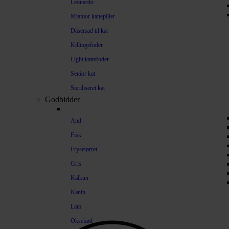
Leonardo
Miamor kattepiller
Dåsemad til kat
Killingefoder
Light kattefoder
Senior kat
Steriliseret kat
Godbidder
And
Fisk
Frysetørret
Gris
Kalkun
Kanin
Lam
Oksekød