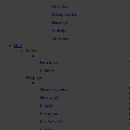
Alt til Duer
Redeæg /materiale
Hønseringe
Vandbaljer
Alt det andet
Hest
Foder
Foder til hest
Godbidder
Pelspleje
Shampoo og Balsam
Mane og Tail
Hovpleje
Ører og øjne
Køl / Varme Gel