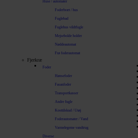
Huse / automater
Foderbræt / hus
Fuglebad
Fuglehus vildtfugle
Mejsebolde holder
Nøddeautomat
Frø foderautomat
Fjerkræ
Foder
Hønsefoder
Fasanfoder
Transportkasser
Andre fugle
Kosttilskud / Utøj
Foderautomater / Vand
Varmelegeme vandtrug
Diverse