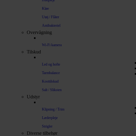
Hudpleje
Kløe
Utøj / Flåter
Antibakteriel
Overvågning
Wi-Fi kamera
Tilskud
Led og hofte
Tarmbalance
Kosttilskud
Salt / Sliksten
Udstyr
Klipning / Trim
Læderpleje
Strigler
Diverse tilbehør