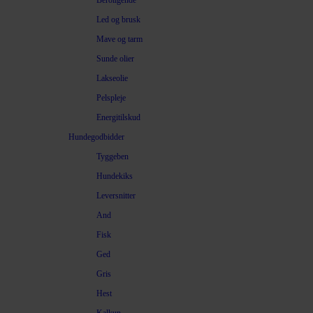
Beroligende
Led og brusk
Mave og tarm
Sunde olier
Lakseolie
Pelspleje
Energitilskud
Hundegodbidder
Tyggeben
Hundekiks
Leversnitter
And
Fisk
Ged
Gris
Hest