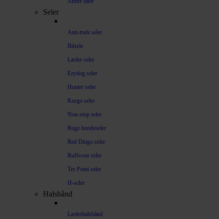
Andre liner
Seler
Anti-træk seler
Bilsele
Læder seler
Ezydog seler
Hunter seler
Kurgo seler
Non-stop seler
Rogz hundeseler
Red Dingo seler
Ruffwear seler
Tre Ponti seler
H-seler
Halsbånd
Læderhalsbånd