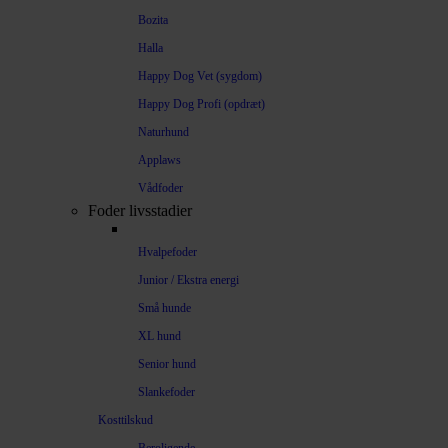
Bozita
Halla
Happy Dog Vet (sygdom)
Happy Dog Profi (opdræt)
Naturhund
Applaws
Vådfoder
Foder livsstadier
Hvalpefoder
Junior / Ekstra energi
Små hunde
XL hund
Senior hund
Slankefoder
Kosttilskud