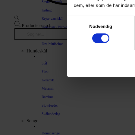
Sædeovertræk
dem, eller som de har indsaml
Køling
Rejse-vandskål
Samtykkevalg
Products search
Nødvendig
Køresyge / Nervøsitet
Bilrampe
Div. biltilbehør
Hundeskål
Stål
Plast
Keramik
Melamin
Bambus
Slowfeeder
Skålunderlag
Senge
Donut senge