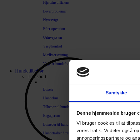
Hjerteinsufficiens
Leverproblemer
Nyresvigt
Efter operation
Urinvejssten
Vægtkontrol
Mælkeerstatning
Vegetar hundefoder
Hundetilbehør
Transport
Bilsele
Samtykke
Hundebur
Tilbehør til hundebure
Denne hjemmeside bruger c
Bagagerum
Vi bruger cookies til at tilpas
Bilsæder til hund
vores trafik. Vi deler også 
Hundetasker / transportkasser
annonceringspartnere og anal