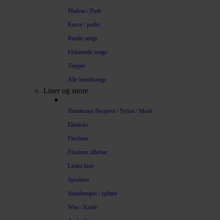
Madras / Pude
Kurve / puder
Runde senge
Firkantede senge
Tæpper
Alle hundesenge
Liner og snore
Hundesnor Neopren / Nylon / Mesh
Elastiske
Flexliner
Flexliner tilbehør
Læder liner
Sporliner
Støddæmper / splitter
Wire / Kæde