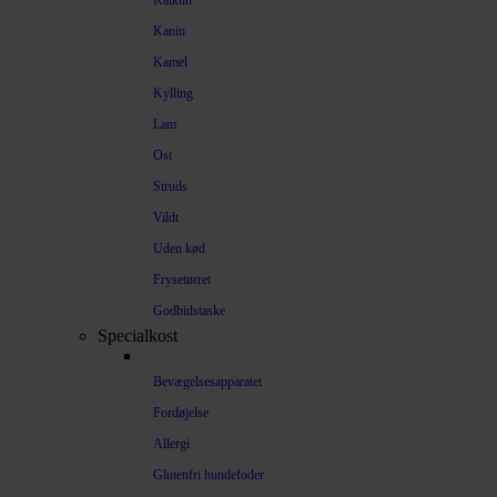
Kalkun
Kanin
Kamel
Kylling
Lam
Ost
Struds
Vildt
Uden kød
Frysetørret
Godbidstaske
Specialkost
Bevægelsesapparatet
Fordøjelse
Allergi
Glutenfri hundefoder