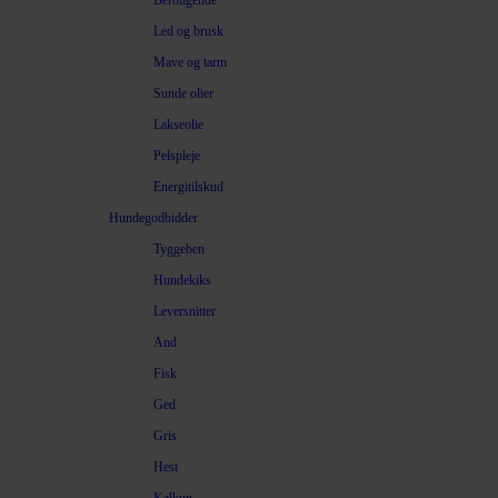
Beroligende
Led og brusk
Mave og tarm
Sunde olier
Lakseolie
Pelspleje
Energitilskud
Hundegodbidder
Tyggeben
Hundekiks
Leversnitter
And
Fisk
Ged
Gris
Hest