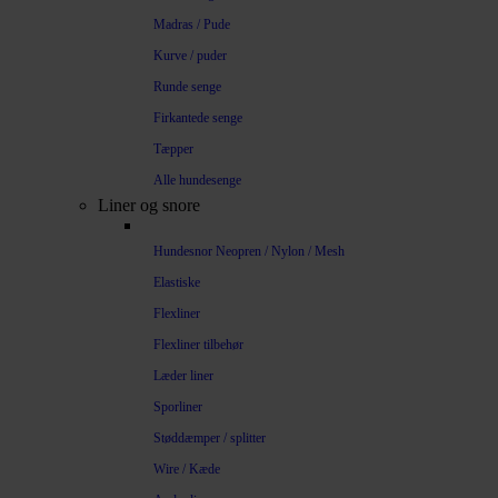
Madras / Pude
Kurve / puder
Runde senge
Firkantede senge
Tæpper
Alle hundesenge
Liner og snore
Hundesnor Neopren / Nylon / Mesh
Elastiske
Flexliner
Flexliner tilbehør
Læder liner
Sporliner
Støddæmper / splitter
Wire / Kæde