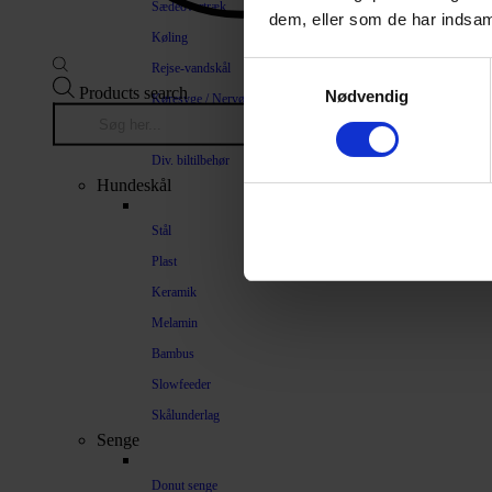
Sædeovertræk
dem, eller som de har indsaml
Køling
Rejse-vandskål
Samtykkevalg
Products search
Nødvendig
Køresyge / Nervøsitet
Bilrampe
Div. biltilbehør
Hundeskål
Stål
Plast
Keramik
Melamin
Bambus
Slowfeeder
Skålunderlag
Senge
Donut senge