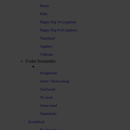
Bozita
Halla
Happy Dog Vet (sygdom)
Happy Dog Profi (opdræt)
Naturhund
Applaws
Vådfoder
Foder livsstadier
Hvalpefoder
Junior / Ekstra energi
Små hunde
XL hund
Senior hund
Slankefoder
Kosttilskud