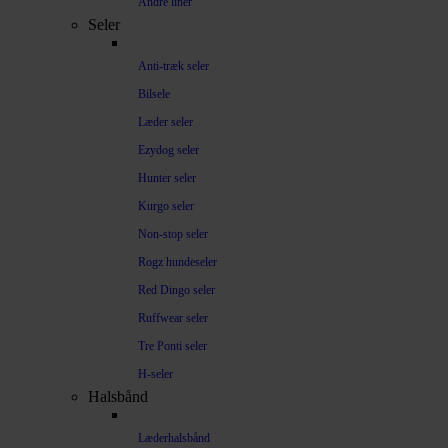
Andre liner
Seler
Anti-træk seler
Bilsele
Læder seler
Ezydog seler
Hunter seler
Kurgo seler
Non-stop seler
Rogz hundeseler
Red Dingo seler
Ruffwear seler
Tre Ponti seler
H-seler
Halsbånd
Læderhalsbånd