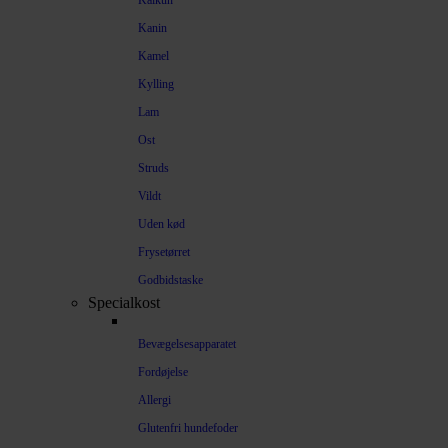
Kalkun
Kanin
Kamel
Kylling
Lam
Ost
Struds
Vildt
Uden kød
Frysetørret
Godbidstaske
Specialkost
Bevægelsesapparatet
Fordøjelse
Allergi
Glutenfri hundefoder