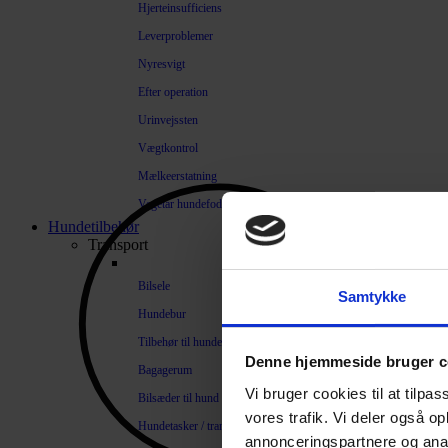
Hjerteinsufficiens
Leverproblemer
Nyresvigt
Efter operation
Urinvejssten
Vægtkontrol
Mælkeerstatning
Vegetar hundefoder
Hundetilbehør
Transport
Bilsele
Samtykke
Hundebur
Tilbehør til hundebure
Denne hjemmeside bruger c
Bagagerum
Vi bruger cookies til at tilpas
Bilsæder til hund
vores trafik. Vi deler også 
Hundetasker / transportkasser
annonceringspartnere og anal